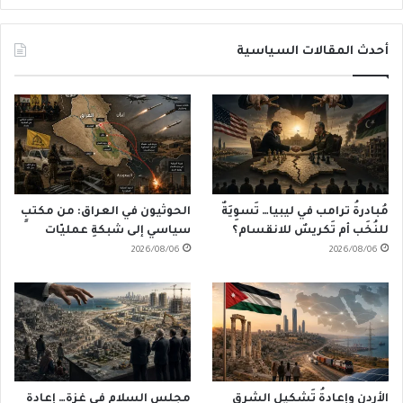
أحدث المقالات السياسية
مُبادرةُ ترامب في ليبيا… تَسوِيَةٌ
الحوثيون في العراق: من مكتبٍ
للنُخَب أم تَكريسٌ للانقسام؟
سياسي إلى شبكةِ عمليّات
2026/08/06
2026/08/06
الأردن وإعادةُ تَشكيلِ الشرق
مجلس السلام في غزة… إعادة