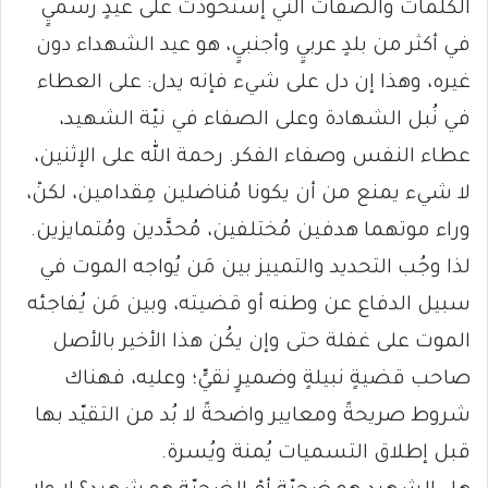
الكلمات والصفات التي إستحوذت على عيدٍ رسميٍ
في أكثر من بلدٍ عربيٍ وأجنبيٍ، هو عيد الشهداء دون
غيره، وهذا إن دل على شيء فإنه يدل: على العطاء
في نُبل الشهادة وعلى الصفاء في نيّة الشهيد،
عطاء النفس وصفاء الفكر. رحمة الله على الإثنين،
لا شيء يمنع من أن يكونا مُناضلين مِقدامين، لكنْ،
وراء موتهما هدفين مُختلفين، مُحدَّدين ومُتمايزين.
لذا وجُب التحديد والتمييز بين مَن يُواجه الموت في
سبيل الدفاع عن وطنه أو قضيته، وبين مَن يُفاجئه
الموت على غفلة حتى وإن يكُن هذا الأخير بالأصل
صاحب قضيةٍ نبيلةٍ وضميرٍ نقيٍّ؛ وعليه، فهناك
شروط صريحةً ومعايير واضحةً لا بُد من التقيّد بها
قبل إطلاق التسميات يُمنة ويُسرة.