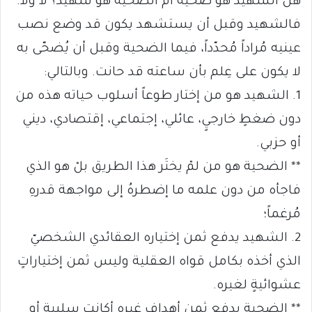
هل الشهيد هو ضحيّة أمْ الضحيّة هو شهيد؟ لا ولا.
فالشهيد وقبل أن يستشهد يكون قد وضع نصب
عينيه مُراداً مُحدّداً، فيما الضحية وقبل أن يُضحّى به
لا يكون على عِلم بأن ساعته قد حانت. وبالتالي:
1. الشهيد هو من إختار طوعاً أسلوب حياته هذه من
دون ضغطٍ خارجيٍ، عائلي، إجتماعي، إقتصادي، ديني
أو حزبي.
** الضحية هو من لمْ يختَر هذا الطريق بلْ هو الذي
فاجأه من دون علمه ما إضطرهُ إلى مواجهة قدرهِ
مُرغماً؛
2. الشهيد يدفع ثمن إختياره العقائدي الشخصيّ
الذي أخذه بكامل قواه العقلية وليس ثمن إختياراتٍ
عشوائيةٍ لغيره.
** الضحية يدفع ثمن أهداف غيره أكانت سلبية أو