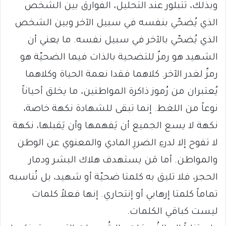
وبذلك، تتبلور عند التحليل، الفوارق بين الشخص
الذي يُضحّي بنفسه في سبيل الآخر وبين الشخص
الذي يُضحّي بالآخر في سبيل نفسه. ما يعني أن
الشهيد هو رمزٌ للتضحية بالذات فيما الضحيّة هو
رمزٌ لغدر الآخر. كلاهما فقدا نعمة الحياة وكلاهما
يُعتبران من رُموز ذاكرة المواطنين، ما يخلق أحياناً
نوعاً من اللغط. إنما تبقى للشهادة نكهة خاصة،
نكهة لا يسع الجميع أن يَفهمها وأن يَقبلها، نكهة
لا تفوح إلا لدرءِ الضررِ المادي والمعنوي عن الوطن
والمواطن. أما مَن يستهدف هلاك البشر ودمار
الحجر، فلا تليق به كلمتا ضحيّة أو شهيد، بل تُناسبه
تماماً كلمتا إرهابي أو إنتحاري. إنها فعلاً كلمات
ليست كباقي الكلمات.