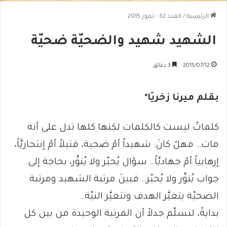
الرئيسية
/
العدد 32 - تموز 2015
الشهيد شهيد والضحيّة ضحيّة
2015/07/12
3 دقائق
بقلم ميرنا زخريّا*
كلماتٌ ليست كالكلمات لكنها كلها تدل على أنه
مات… فهلْ كانَ: شهيداً أمْ ضحية، قتيلاً أمْ إنتحاريَّاً،
إرهابياً أمْ جهاديَّاً… سؤال يُحيّر ولا يُنوِّر، بحاجة إلى
جواب يُنوِّر ولا يُحيّر… فبينَ مرتبة الشهيد ومرتبة
الضحيّة يتغيَّر الهدف وتتغيَّر النيّة…
بدايةً، لنسلّم جدلاً أن المرتبة الوحيدة من بين كل