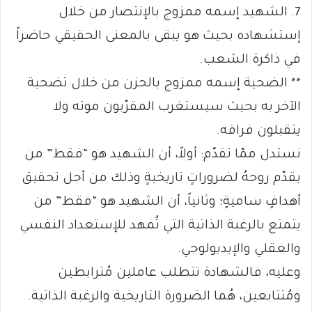
7. الشهيد إسمه ممزوج بالإنتصار من خلال
إستشهاده بحيث هو يبقى بالمعنى الحقيقي حاضراً
في ذاكرة الشعب.
** الضحية إسمه ممزوج بالحزن من خلال تضحية
الآخر به بحيث سيستغرب المقرّبون موته ولا
يتقبلون فراقه.
نستدل ممّا تقدّم: أولاً، أن الشهيد هو “فقط” من
يقدّم روحهُ لضروراتٍ تاريخيةٍ وذلك من أجل تحقيق
أهدافٍ ساميةٍ؛ وثانياً، أن الشهيد هو “فقط” من
يتمتع بالرغبة الذاتية التي تُمهد للإستعداد النفسي
والعقلي والإيديولوجي.
وعليه، فالشهادة تتطلب عاملين مُترابطين
ومُتتابعين، هُما الضرورة التاريخية والرغبة الذاتية.