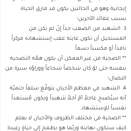
إيجابية وهو في الحالتين يكون قد فارق الحياة
بسبب عقائد الآخرين؛
3. الشهيد من الصعب جداً إنْ لم يكن من
المستحيل أن تكون غايته عقب إستشهاده مركزاً
نافذاً أو مكسباً دسماً.
** الضحية من غير الممكن أن يكون همّه التضحية
بنفسه حتى لوْ كان شخصاً شجاعاً ووراؤه سيرة من
النضال؛
4. الشهيد في معظم الأحيان يتوقّع سلفاً حتميّة
أنه سيُصبح عاجلاً أمْ آجلاً شهيداً ويكون مُستعداً
نفسياً للإستشهاد.
** الضحية في مختلف الظروف والأحيان لا يعلم
كيف ستكون نهايته وربّما هو يطمح إلى حياةٍ رغيدة