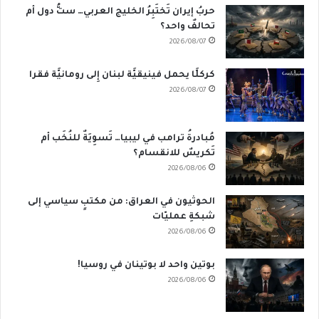
حربُ إيران تَختَبِرُ الخليج العربي… ستُّ دول أم
تحالفٌ واحد؟
2026/08/07
كركلَّا يحمل فينيقيَّة لبنان إِلى رومانيَّة فقرا
2026/08/07
مُبادرةُ ترامب في ليبيا… تَسوِيَةٌ للنُخَب أم
تَكريسٌ للانقسام؟
2026/08/06
الحوثيون في العراق: من مكتبٍ سياسي إلى
شبكةِ عمليّات
2026/08/06
بوتين واحد لا بوتينان في روسيا!
2026/08/06