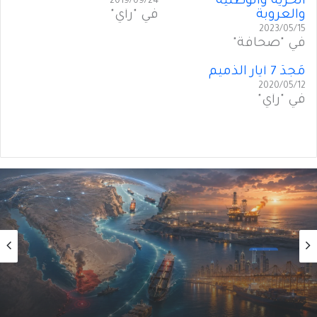
الحرّية والوطنيّة
2019/09/24
والعروبة
في "رأي"
2023/05/15
في "صحافة"
مَجدُ 7 أيار الذَميم
2020/05/12
في "رأي"
أول
2026/08/01
أَمنُ الخليج في زمنِ التحوُّلاتِ الكبرى (3 من 5)