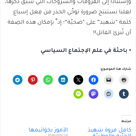
وإستناداً إلى الفُروقات والشُروحات التي سبق ذكرها،
لعلنا نستنتج ضرورة توخّي الحذر من فِعل إسباغ
كلمة “شهيد” على “ضحيّة”؛ إذ ْ بإمكان هذه الصِفة
أن تُبرئ القاتل!!
• باحثة في علم الإجتماع السياسي
شارك هذا الموضوع:
مرتبط
كامل مروة شهيدُ
الأمورُ بخَوَاتيمها