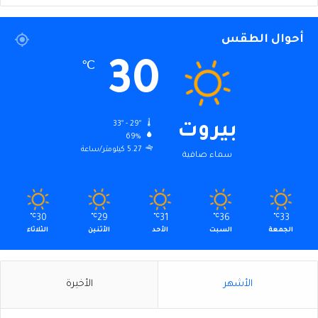
أحوال الطقس
30
℃
33º - 29º
بيروت
69%
5.27 كيلومتر/ساعة
سماء صافية
℃
30
℃
29
℃
31
℃
36
℃
33
الجمعة
السبت
الأحد
الأثنين
الثلاثاء
الأشهر
الأخيرة