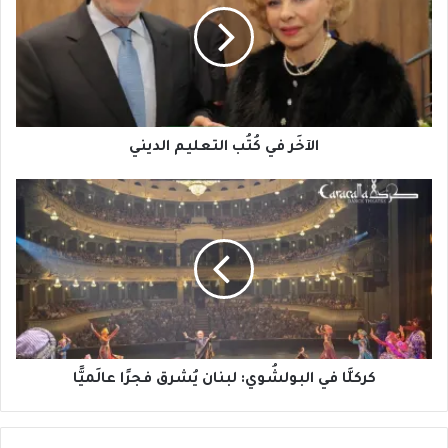
التعليم
الديني
الآخَر في كُتُب التعليم الديني
كركلَّا
في
البولشُوي:
لبنان
يُشرق
فجرًا
عالَميًّا
كركلَّا في البولشُوي: لبنان يُشرق فجرًا عالَميًّا