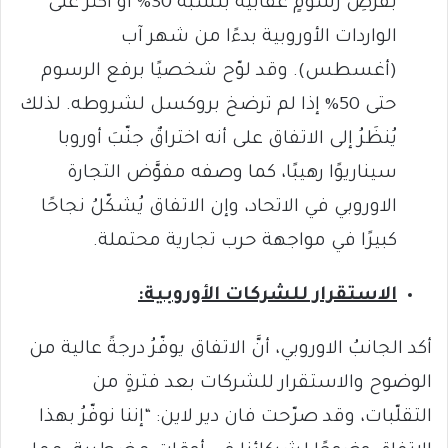
بفرضِ رسومٍ عقابية بنسبة 30% أو أكثر على
الواردات الأوروبية بدءًا من شهر آب
(أغسطس). وقد لوّح شخصيًا برفع الرسوم
حتى 50% إذا لم ترضخ بروكسل لشروطه. لذلك
يُنظَرُ إلى الاتفاق على أنه اختراقٌ جنّبَ أوروبا
سيناريوًا رهيبًا، كما وصفه مفوَّض التجارة
الاوروبي في الاتحاد، وإن الاتفاق يُشكّلُ نجاحًا
كبيرًا في مواجهة حرب تجارية محتملة.
الاستقرار للشركات الأوروبية:
أكد الجانبُ الاوروبي، أنَّ الاتفاق يوفّرُ درجةً عالية من
الوضوح والاستقرار للشركات بعد فترةٍ من
التقلّبات، وقد صرّحت فان دير لاين: “إننا نوفّرُ بهذا