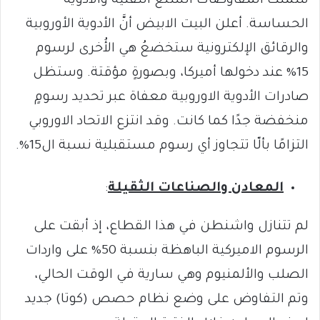
شملت المفاوضات السلع التقنية والأدوية
الحساسة. أعلن البيت الابيض أنَّ الأدوية الأوروبية
والرقائق الإلكترونية ستخضعُ هي الأُخرى لرسوم
15% عند دخولها أميركا، وبصورةٍ مؤقتة. وستظل
صادرات الأدوية الاوروبية معفاة عبر تحديد رسومٍ
منخفضة جدًا كما كانت. وقد انتزع الاتحاد الاوروبي
التزامًا بألّا تتجاوز أي رسوم مستقبلية نسبة ال15%.
المعادن والصناعات الثقيلة
:
لم تتنازل واشنطن في هذا القطاع، إذ أبقت على
الرسوم الاميركية الباهظة بنسبة 50% على واردات
الصلب والألمنيوم وهي سارية في الوقت الحالي،
وتم التفاوض على وضع نظام حصص (كوتا) جديد