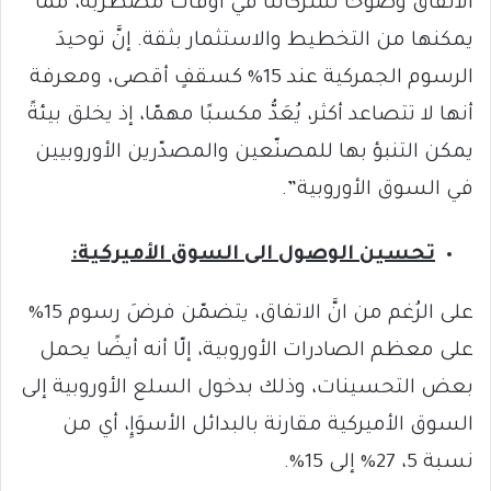
الاتفاق وضوحًا لشركائنا في أوقات مضطربة، مما
يمكنها من التخطيط والاستثمار بثقة. إنَّ توحيدَ
الرسوم الجمركية عند 15% كسقفٍ أقصى، ومعرفة
أنها لا تتصاعد أكثر، يُعَدُّ مكسبًا مهمّا، إذ يخلق بيئةً
يمكن التنبؤ بها للمصنّعين والمصدّرين الأوروبيين
في السوق الأوروبية”.
تحسين الوصول الى السوق الأميركية:
على الرُغم من انَّ الاتفاق، يتضمّن فرضَ رسوم 15%
على معظم الصادرات الأوروبية، إلّا أنه أيضًا يحمل
بعض التحسينات، وذلك بدخول السلع الأوروبية إلى
السوق الأميركية مقارنة بالبدائل الأسوَإِ، أي من
نسبة 5، 27% إلى 15%.