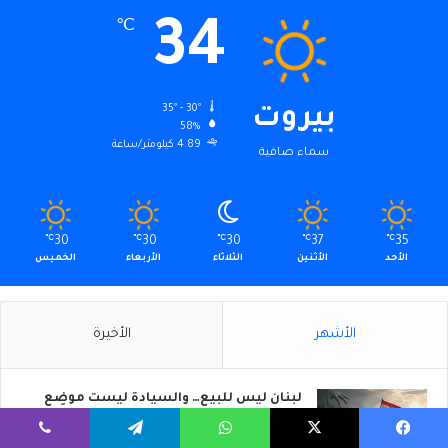
34
℃
35º - 30º
بيروت
58%
4.89 كيلومتر/ساعة
سماء صافية
℃
30
℃
30
℃
30
℃
37
℃
35
الأحد
الأثنين
الثلاثاء
الأربعاء
الخميس
الأشهر
الأخيرة
لبنان ليس للبيع… والسيادة ليست موضِع
تفاوض
2026/08/08
يسبوك
‫X
واتساب
تيلقرام
ڤايبر