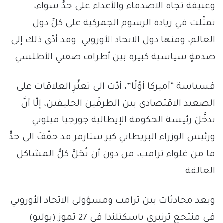
وعنيفة تجاه الاصدقاء والأعداء على حدٍّ سواء،
تمثّلت في زيادة الرسوم الجمركية على كلِّ دول
العالم، ومنها دول الاتحاد الأوروبي. وقد أدّى ذلك إلى
صدمةٍ سياسية كبيرة بين أطراف ضفتي الأطلسي.
فسياسة “أميركا أوّلًا”، أدّت الى تعثّرِ العلاقات على
الصعيد الاقتصادي بين الطرفَين الحليفين، إلّا أنَّ
تدخُّلَ رئيسة الحكومة الإيطالية جورجيا ميلوني
ورئيس الوزراء البريطاني كير ستارمر قد خفّفَ الى حدٍّ
ما من غلواء ترامب، من دون أن تُحَلَّ كلُّ المشاكل
العالقة.
وبعد محادثات بين ترامب ومسؤولي الاتحاد الأوروبي
في منتجع ترنبري باسكتلندا في 27 تموز (يوليو)