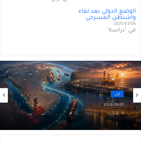
الوضع الدولي بعد لقاء
واشنطن المسرحي
2025/03/06
في "دراسة"
أول
2026/08/01
أَمنُ الخليج في زمنِ التحوُّلاتِ الكبرى (3 من 5)