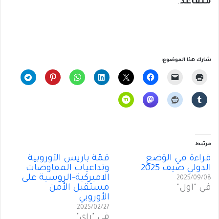
متقاعد
.
شارك هذا الموضوع:
مرتبط
قراءةٌ في الوَضعِ
قمّة باريس الأوروبية
الدولي صيف 2025
وتداعيات المفاوضات
الاميركية-الروسية على
2025/09/08
في "أول"
مستقبل الأمن
الأوروبي
2025/02/27
في "رأي"