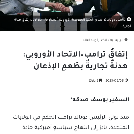
الرئيس دونالد ترامب و رئيسة المفوضية الأوروبية أُرسولا فان دير لاين: إتفاق هدنة
تجارية...
الرئيسية
/
قضايا وتحقيقات
إتفاقُ ترامب–الاتحاد الأوروبي:
هدنةٌ تجاريةٌ بطَعمِ الإذعان
2025/08/08
5 دقائق
السفير يوسف صدقه*
منذ تولي الرئيس دونالد ترامب الحكم في الولايات
المتحدة، بادرَ إلى انتهاجِ سياسةٍ أميركية حادة