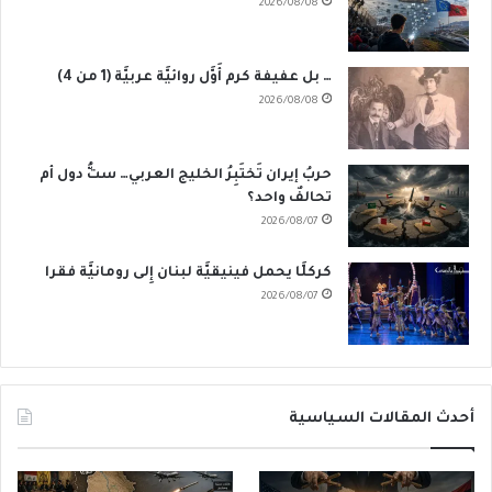
2026/08/08
… بل عفيفة كرم أَوَّل روائيَّة عربيَّة (1 من 4)
2026/08/08
حربُ إيران تَختَبِرُ الخليج العربي… ستُّ دول أم
تحالفٌ واحد؟
2026/08/07
كركلَّا يحمل فينيقيَّة لبنان إِلى رومانيَّة فقرا
2026/08/07
أحدث المقالات السياسية