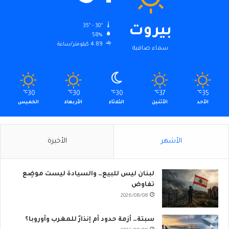
35º - 30º
بيروت
58%
4.89 كيلومتر/ساعة
سماء صافية
℃
30
℃
30
℃
30
℃
37
℃
35
الأحد
الأثنين
الثلاثاء
الأربعاء
الخميس
الأشهر
الأخيرة
لبنان ليس للبيع… والسيادة ليست موضِع
تفاوض
2026/08/08
سبتة… أزمة حدود أم إنذارٌ للمغرب وأوروبا؟