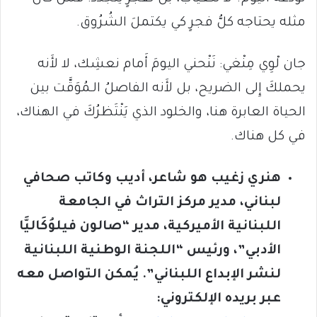
مثله يحتاجه كلُّ فجرٍ كي يكتملَ الشُرُوق.
جان لْوِي مِنْغي: نَنْحني اليومَ أَمام نعشِك، لا لأَنه
يحملكَ إِلى الضريح، بل لأَنه الفاصلُ الـمُوَقَّت بين
الحياة العابرة هنا، والخلود الذي يَنْتَظرُكَ في الهناك،
في كل هناك.
هنري زغيب هو شاعر، أديب وكاتب صحافي
لبناني، مدير مركز التراث في الجامعة
اللبنانية الأميركية، مدير “صالون فيلوُكَاليَّا
الأدبي”، ورئيس “اللجنة الوطنية اللبنانية
لنشر الإبداع اللبناني”. يُمكن التواصل معه
عبر بريده الإلكتروني: