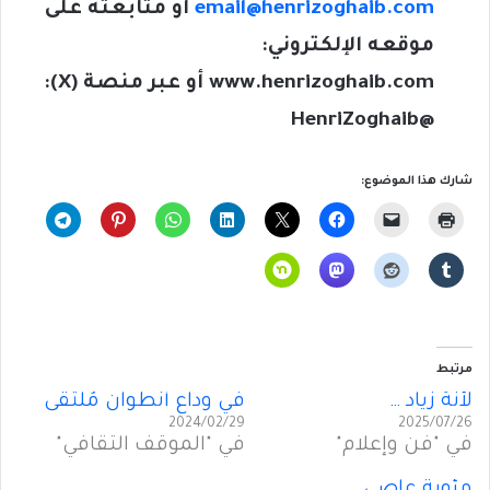
email@henrizoghaib.com
أو متابعته على
موقعه الإلكتروني:
www.henrizoghaib.com
أو عبر منصة (
X
):
@HenriZoghaib
شارك هذا الموضوع:
مرتبط
لأَنَّهُ زياد …
في وداعِ أَنطوان مُلتقى
2024/02/29
2025/07/26
في "فن وإعلام"
في "الموقف الثقافي"
مئوية عاصي