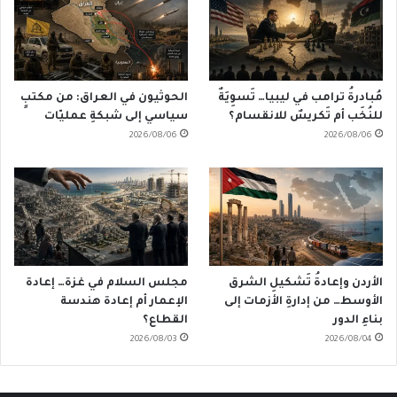
مُبادرةُ ترامب في ليبيا… تَسوِيَةٌ
الحوثيون في العراق: من مكتبٍ
للنُخَب أم تَكريسٌ للانقسام؟
سياسي إلى شبكةِ عمليّات
2026/08/06
2026/08/06
الأردن وإعادةُ تَشكيلِ الشرق
مجلس السلام في غزة… إعادة
الأوسط… من إدارةِ الأزمات إلى
الإعمار أم إعادة هندسة
بناءِ الدور
القطاع؟
2026/08/03
2026/08/04