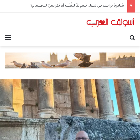
مُبادرةُ ترامب في ليبيا… تَسوِيَةٌ للنُخَب أم تَكريسٌ للانقسام؟
بحث عن
الق