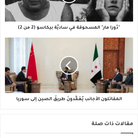
بيكاسو
(2
من
2)
"دُورا مار" المسحوقة في ساديَّة بيكاسو (2 من 2)
المقاتلون
الأجانب
يُعَقِّدونَ
طريقَ
الصين
إلى
سوريا
المقاتلون الأجانب يُعَقِّدونَ طريقَ الصين إلى سوريا
مقالات ذات صلة