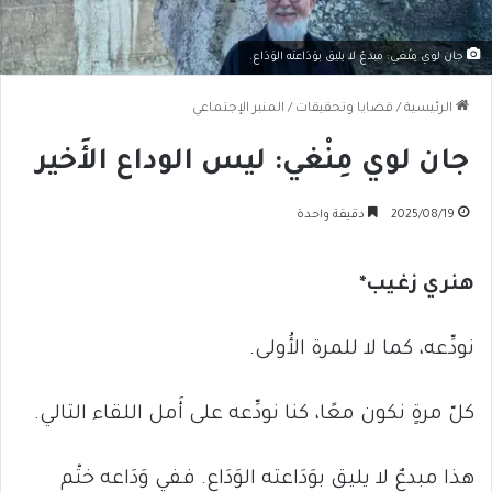
جان لوي مِنْغي: مبدعٌ لا يليق بوَدَاعته الوَدَاع.
الرئيسية
/
قضايا وتحقيقات
/
المنبر الإجتماعي
جان لوي مِنْغي: ليس الوداع الأَخير
2025/08/19
دقيقة واحدة
هنري زغيب*
نودِّعه، كما لا للمرة الأُولى.
كلّ مرةٍ نكون معًا، كنا نودِّعه على أَمل اللقاء التالي.
هذا مبدعٌ لا يليق بوَدَاعته الوَدَاع. ففي وَدَاعه ختْم