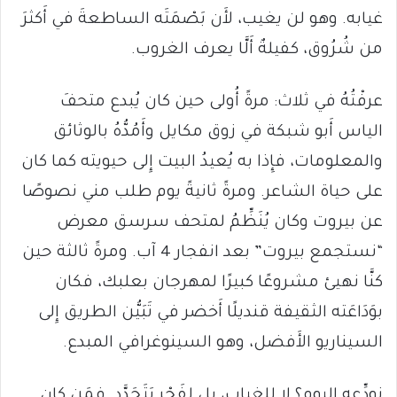
غيابه. وهو لن يغيب، لأَن بَصْمَتَه الساطعةَ في أَكثرَ
من شُرُوق، كفيلةٌ أَلَّا يعرف الغروب.
عرفْتُهُ في ثلاث: مرةً أُولى حين كان يُبدع متحفَ
الياس أَبو شبكة في زوق مكايل وأَمُدُّهُ بالوثائق
والمعلومات، فإِذا به يُعيدُ البيت إِلى حيويته كما كان
على حياة الشاعر. ومرةً ثانيةً يوم طلب مني نصوصًا
عن بيروت وكان يُنَظِّمُ لمتحف سرسق معرض
“نستجمع بيروت” بعد انفجار 4 آب. ومرةً ثالثة حين
كنَّا نهيئ مشروعًا كبيرًا لمهرجان بعلبك، فكان
بوَدَاعَته الثقيفة قنديلًا أَخضر في تَبَيُّن الطريق إِلى
السيناريو الأَفضل، وهو السينوغرافي المبدع.
نودِّعه اليوم؟ لا للغياب، بل لفَجْرٍ يَتَجَدَّد. فمَن كان