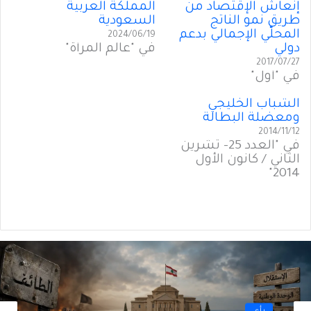
إنعاش الإقتصاد من
المملكة العربية
طريق نمو الناتج
السعودية
المحلّي الإجمالي بدعم
2024/06/19
دولي
في "عالم المرأة"
2017/07/27
في "أول"
الشباب الخليجي
ومعضلة البطالة
2014/11/12
في "العدد 25- تشرين
الثاني / كانون الأول
2014"