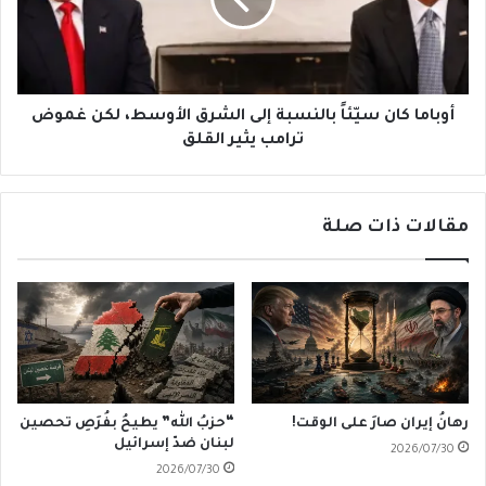
إلى
الشرق
الأوسط،
لكن
غموض
ترامب
أوباما كان سيّئاً بالنسبة إلى الشرق الأوسط، لكن غموض
يثير
ترامب يثير القلق
القلق
مقالات ذات صلة
رهانُ إيران صارَ على الوقت!
“حزبُ الله” يطيحُ بفُرَصِ تحصين
لبنان ضدّ إسرائيل
2026/07/30
2026/07/30