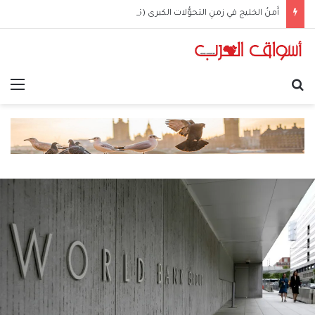
أَمنُ الخليج في زمنِ التحوُّلات الكبرى (5 من 5)
بحث عن
الق