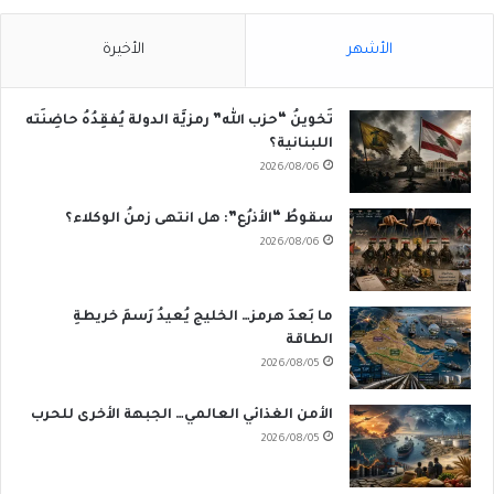
الأشهر
الأخيرة
تَخوينُ “حزب الله” رمزيَّة الدولة يُفقِدُهُ حاضِنَته
اللبنانية؟
2026/08/06
سقوطُ “الأذرُع”: هل انتهى زمنُ الوكلاء؟
2026/08/06
ما بَعدَ هرمز… الخليج يُعيدُ رَسمَ خريطةِ
الطاقة
2026/08/05
الأمن الغذائي العالمي… الجبهة الأخرى للحرب
2026/08/05