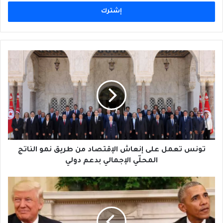
الإلكتروني
تونس
تعمل
على
إنعاش
الإقتصاد
من
طريق
نمو
الناتج
المحلّي
تونس تعمل على إنعاش الإقتصاد من طريق نمو الناتج
الإجمالي
المحلّي الإجمالي بدعم دولي
بدعم
دولي
أوباما
كان
سيّئاً
بالنسبة