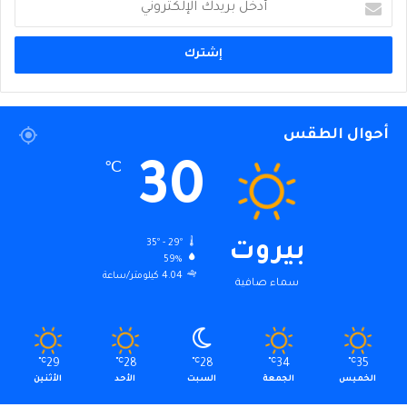
بريدك
الإلكتروني
أحوال الطقس
30
℃
35º - 29º
بيروت
59%
4.04 كيلومتر/ساعة
سماء صافية
℃
29
℃
28
℃
28
℃
34
℃
35
الخميس
الجمعة
السبت
الأحد
الأثنين