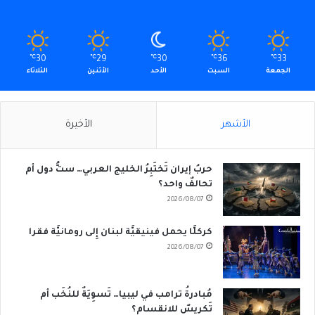
℃
30
℃
29
℃
30
℃
36
℃
33
الجمعة
السبت
الأحد
الأثنين
الثلاثاء
الأشهر
الأخيرة
حربُ إيران تَختَبِرُ الخليج العربي… ستُّ دول أم
تحالفٌ واحد؟
2026/08/07
كركلَّا يحمل فينيقيَّة لبنان إِلى رومانيَّة فقرا
2026/08/07
مُبادرةُ ترامب في ليبيا… تَسوِيَةٌ للنُخَب أم
تَكريسٌ للانقسام؟