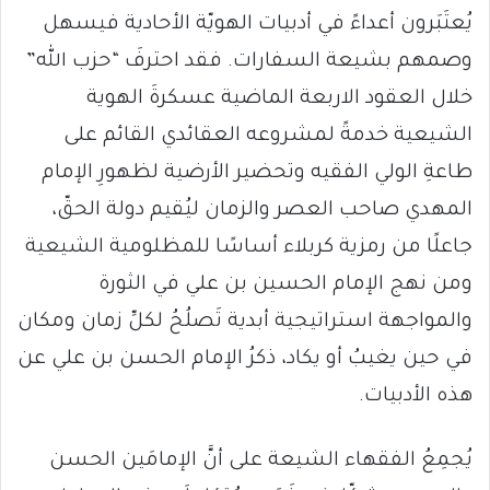
يُعتَبَرون أعداءً في أدبيات الهويّة الأحادية فيسهل
وصمهم بشيعة السفارات. فقد احترفَ “حزب الله”
خلال العقود الاربعة الماضية عسكرةَ الهوية
الشيعية خدمةً لمشروعه العقائدي القائم على
طاعةِ الولي الفقيه وتحضير الأرضية لظهورِ الإمام
المهدي صاحب العصر والزمان ليُقيم دولة الحقّ،
جاعلًا من رمزية كربلاء أساسًا للمظلومية الشيعية
ومن نهج الإمام الحسين بن علي في الثورة
والمواجهة استراتيجية أبدية تَصلُحُ لكلِّ زمان ومكان
في حين يغيبُ أو يكاد، ذكرُ الإمام الحسن بن علي عن
هذه الأدبيات.
يُجمِعُ الفقهاء الشيعة على أنَّ الإمامَين الحسن