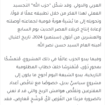
العربي والدولي. وقد شكّل “حزب الله” التجسيد
الفعلي لهذا الفكر من خلال تطبيقه عملًا لا قولًا،
وتحويله إلى ما يُشبِهُ هويةً قومية لجماعته أوصلته
لإعادة إنتاج كربلاء العصر الحديث يوم السابع
والعشرين من أيلول (سبتمبر) 2024، تاريخ اغتيال
أمينه العام السيد حسن نصر الله.
وفيما يبدو الحزب عالقًا في ذلك المشروع، مُتمسِّكًا
بمحورٍ ذَوَى، مُتَمَترِسًا خلفَ خطابِ المظلومية
التاريخية، يبدو الشيعة اليوم أحوج ما يكون إلى
مشروعٍ سياسيٍّ بديل، خصوصًا مع تناقُص أعداد
المقترعين وتقلُّص هوامش الربح والتي قد لا تعني
بالضرورة مزيدًا من الفُرَصِ لأيِّ مُرشّحٍ مُعارِض، فقد