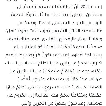
(مايو) 2022، أنَّ الطائفة الشيعية تَنقَسِمُ إلى
قسمَين، يزيدان او ينقصان قليلًا. ينخرطُ النصفُ
الأوّل في الحراك السياسي انتخابًا، ويصبُّ في
غالبيته عند الثنائي الشيعي (حزب الله” وحركة “أمل)
وبقايا اليسار والإقطاع التقليدي. فيما هناكَ نصفٌ
صامِتٌ لا يبدو مُتَحمِّسًا للمشاركة لاعتباراتٍ لم
يسبر احدٌ أغوارها بَعد، وقد تكونُ مُرتَبِطة بحالةِ عدمِ
اكتراثٍ ناجمةٍ عن يأسٍ من النظام السياسي السائد
برُمّته، وهو ما يتقاطَعُ عليه كثيرٌ من اللبنانيين من
طوائف مختلفة. أو ربما بحالةِ اعتراضٍ تُفضِّلُ
الصمتَ في ظلِّ غيابِ مشروعٍ سياسي يَطرَحُ خيارًا
حقيقيًا ومُتكامِلًا يدفعُ هذه الغالبية إلى الخروج عن
صمتها. وقد يكونُ بعضٌ من الأمرَين وأكثر.