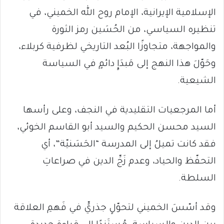
الإسلامية الإيرانية، الإمام روح الله الخميني، في
تنظيره السياسي، من الحُسَين رمز الثورة
والمواجهة، متجاوزًا البُعد التاريخي لظرفية كربلاء،
وحَوّلَ هذا النهج إلى مَبدَإٍ دائمٍ في السياسة
الشيعية.
أما المرجعيات التقليدية في النجف، وعلى رأسها
السيد محسن الحكيم والسيد أبو القاسم الخوئي،
فقد كانت تميلُ إلى المدرسة “الحَسَنيّة”، أي
التحفّظ والحياد، وعدم زَجِّ الدين في صراعاتِ
السلطة.
وقد أسّسَ الخميني لتحوّلٍ جذريٍّ في فَهمِ العلاقة