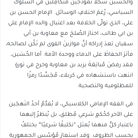
والحسين شكّلا نموذَجَين مُتكامِلَين في السلوك
السياسي، رُغمَ اختلافِ الوسائل. الإمام الحسن بن
علي، الذي تولّى الخلافة بعد اغتيال والده الإمام علي
بن ابي طالب، اختارَ الصُلحَ مع معاوية بن أبي
سفيان بَعدَ إدراكه أنَّ موازينَ القوى لم تَكُن لصالحه،
فآثرَ الحفاظَ على الدماء ووحدة الأمة. أما الحُسَين،
فقد رفضَ مُبايَعَةَ يزيد بن معاوية وخرج في ثورةٍ
انتهت باستشهاده في كربلاء، مُجَسِّدًا رمزًا
للمظلومية والتضحية.
في الفقه الإمامي الكلاسيكي، لا يُقدَّمُ أحدُ النَهجَين
على الآخر كحُكمٍ شرعي مُطلق، بل يُنظرُ إليهما
باعتبار كلٍّ منهما يُمثل “تكليفًا شرعيًا” يختلفُ
بحسب الظروف. وقد استعارَ مُؤسّس الجمهورية