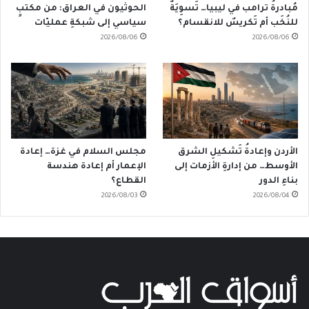
مُبادرةُ ترامب في ليبيا… تَسوِيَةٌ
الحوثيون في العراق: من مكتبٍ
للنُخَب أم تَكريسٌ للانقسام؟
سياسي إلى شبكةِ عمليّات
2026/08/06
2026/08/06
الأردن وإعادةُ تَشكيلِ الشرق
مجلس السلام في غزة… إعادة
الأوسط… من إدارةِ الأزمات إلى
الإعمار أم إعادة هندسة
بناءِ الدور
القطاع؟
2026/08/03
2026/08/04