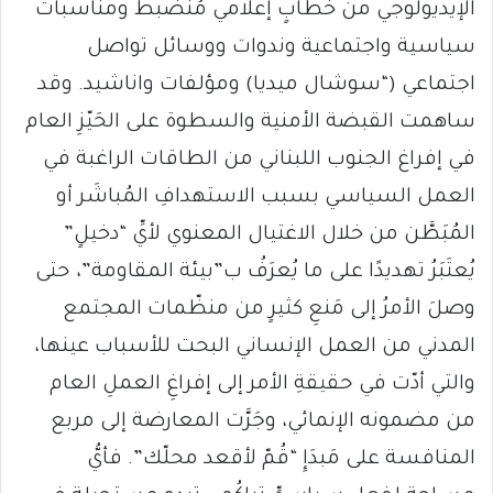
الإيديولوجي من خطابٍ إعلامي مُنضَبط ومناسبات
سياسية واجتماعية وندوات ووسائل تواصل
اجتماعي (“سوشال ميديا) ومؤلفات واناشيد. وقد
ساهمت القبضة الأمنية والسطوة على الحَيّزِ العام
في إفراغ الجنوب اللبناني من الطاقات الراغبة في
العمل السياسي بسبب الاستهدافِ المُباشَر أو
المُبَطَّن من خلال الاغتيال المعنوي لأيِّ “دخيلٍ”
يُعتَبَرُ تهديدًا على ما يُعرَفُ ب”بيئة المقاومة”، حتى
وصلَ الأمرُ إلى مَنعِ كثيرٍ من منظّمات المجتمع
المدني من العمل الإنساني البحت للأسباب عينها،
والتي أدّت في حقيقةِ الأمر إلى إفراغِ العملِ العام
من مضمونه الإنمائي، وجَرَّت المعارضة إلى مربع
المنافسة على مَبدَإِ “قُمّ لأقعد محلّك”. فأيُّ