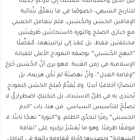
بين الدين والسياسة، مُستَندًا إلى قراءةٍ جديدة
للتاريخ الشيعي، خصوصًا في ما يتعلّقُ بثُنائية
الإمامَين الحَسَن والحُسَين، فلم يتعامل الخميني
مع خيارَي الصلح والثورة كاستجابتَين ظَرفِيتَين
مختلفتين فقط، بل عَمَدَ إلى تراتبيتهما، مُفضِّلًا
“النهج الحُسَيني” بوصفه النموذج الأعلى للقيادة
الإسلامية في زمن الغَيبة. فهو يرى أنَّ الحُسَين خَرَجَ
“لإقامة العدل”، وأنَّ نهضتَهُ لم تَكُن هزيمة، بل
انتصارًا أخلاقيًا أبديًا. ولا يُقدِّمُ صُلحَ الحَسَن كنموذجٍ
يُحتذى به في ظلِّ الاستبداد، بل كتكتيكٍ اضطراريٍّ لا
يَصلُحُ للتأسيس السياسي. من هنا، بات “الدم
الحسيني” رمزًا لتحدّي الظلم، و”الثورة” نهجًا ثابتًا، لا
موقفًا ظرفيًا. وهو ما يُفسّرُ تركيزه على “ثقافة
الشهادة” وتصديرها كأداةِ مُقاومةٍ دائمة في الداخل