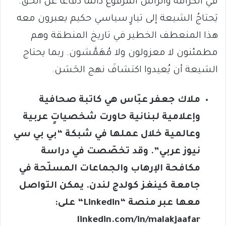
في الكرامة والرأس المرفوع دائمًا دفاعًا عن الحق.
يَحتاجُ الشيعة إلى تيارٍ سياسي حكيم يعبرون معه
هذا المنعطف الخطير في تاريخ المنطقة وهم
مطمئنون لا معزولون ولا مُهَمَّشون. ربما يحتاج
الشيعة أن يُعيدوا اكتشافَ نهج الحَسَن.
ملاك جعفر عبّاس هي كاتبة صحافية
وإعلامية لبنانية حاورت شخصياتٍ عربية
وعالمية خلال عملها في شبكة “بي بي سي
نيوز عربي”. وقد تخصّصت في دراسة
مكافحة الإرهاب والجماعات المسلّحة في
جامعة كينغز كولدج لندن. يمكن التواصل
معها عبر منصة
“
Linkedin
“
على:
linkedin.com/in/malakjaafar