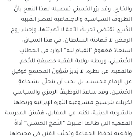
والخارج. وقد برّر الخميني تفضيله لهذا النهج بأنَّ
الظروفَ السياسية والاجتماعية لعصر الغَيبة
الكُبرى تقتضي تحريكَ الأمة لا تَهدِئتها، وإحياء روح
الرفض لا مُهادنة السلطان. في هذا السياق،
استعادَ مَفهومَ “القيام لله” الوارد في الخطابِ
الحُسَيني، وربطه بولاية الفقيه كصيغةٍ للحُكم.
فالفقيه، في نظره، لا يُديرُ شؤونَ المجتمع كوكيلٍ
عن الإمام فحسب، بل يجب أن يتحلّى بشجاعةِ
الحُسَين. وقد ساعدَ التوظيفُ الرمزي والسياسي
لكربلاء بترسيخ مشروعية الثورة الإيرانية وربطها
بالسَردية الدينية، لكنه، في المقابل، هَمّشَ المدرسة
الفقهية التي طالما اعتبرت “النَهجَ الحَسَني” أداةً
واقعية لحفظ الجماعة وتجنّب الفتن في محيطها