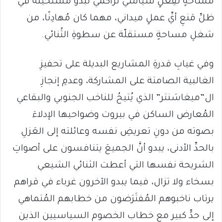
مساحةٍ لفِعلٍ سياسيٍّ تراكُمي تبدو مستحيلة في
ظلِّ مَنعِ أيِّ عملٍ ميداني، مهما كان مُهادِنًا، من
شغلِ مساحةٍ مستقلّة عن سطوةِ الثُنائي.
وفي غيابِ قدرةِ المشاريع البديلة على تحفيزِ
الغالبية الصامتة على المشاركة، وعدمِ إنجازِ
ال”ميغاسَنتر” الذي يُتيحُ للناخب الجنوبي والبقاعي
المُعارض الساكن في بيروت وضواحيها الإدلاءَ
بصوته من دونِ تعريضِ نفسه وعائلته إلى العَزلِ
بالحدِّ الأدنى، يبدو أنَّ الجميعَ يتنافسون على أصواتِ
الشريحة نفسها التي أعطت الثنائي الشيعي
بسخاء ولا تزال، فيما يبدو الآخرون غرباء في قراهم
يرتاب ناخبوهم المُفتَرَضون من خطابهم المُتماهي
إلى حدٍّ كبير مع خطاب الخصوم السياسيين الذين