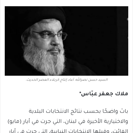
السيد حسن نصرالله: أعاد إنتاج كربلاء العصر الحديث.
ملاك جعفر عبّاس*
باتَ واضحًا بحسب نتائج الانتخابات البلدية
والاختيارية الأخيرة في لبنان، التي جرت في أيار (مايو)
الفائت، وقبلها الانتخابات النيابية، التي جرت في أيار