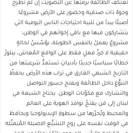
تعتكف الطائفة برمتها عن التصويت إن لم تطرح
وجوهٌ ذات صدقية وحضور على الأرض مشروعًا
أصيلًا يبدأ من تلبية احتياجات الناس اليومية التي
يتشاركون فيها مع باقي إخوانهم في الوطن،
مشروعٌ يعملُ بالنفس الطويلة، يؤسّسُ لحالةٍ
حقيقية لا كردِّ فعلٍ فقط على الواقع المُعاش، يبلورُ
خطابًا سياسيًا جديدًا بأدبياتٍ تستمدُّ شرعيتها من
التاريخ الشيعي الغارق في تراب هذه الأرض يحفظُ
التنوُّعَ داخل الطائفة ويفتح جسور التواصل
والتشارك مع مكوّنات الوطن. يحتاج الشيعة في
لبنان إلى مَن يفتحُ نوافذ الهوية على العالم
والمحيط ويُحرّرها من سطوةِ الإيديولوجيا ويحافظ
في الوقت نفسه على روح التشيُّع الاصيلة المُتمثّلة