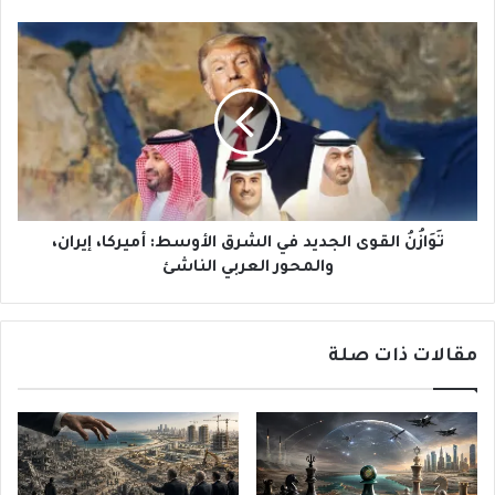
تَوَازُنُ
القوى
الجديد
في
الشرق
الأوسط:
أميركا،
إيران،
والمحور
العربي
تَوَازُنُ القوى الجديد في الشرق الأوسط: أميركا، إيران،
الناشئ
والمحور العربي الناشئ
مقالات ذات صلة