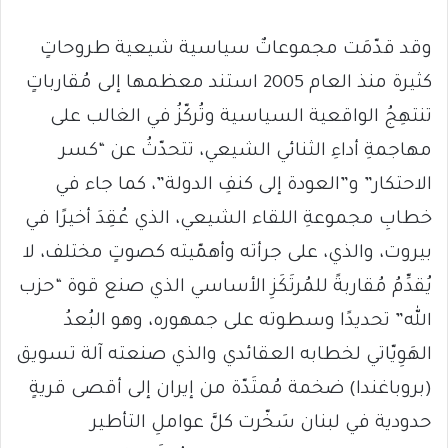
وقد قدّمَت مجموعاتٌ سياسية شيعية طروحاتٍ
كثيرة منذ العام 2005 استند معظمها إلى مُقارباتٍ
تنتهِجُ الواقعية السياسية وتُركّزُ في الغالب على
مهاجمةِ أداءِ الثنائي الشيعي، تتحدّثُ عن “كسر
الاحتكار” و”العودة إلى كنفِ الدولة”، كما جاء في
خطابِ مجموعةِ اللقاء الشيعي، الذي عُقِدَ أخيرًا في
بيروت، والذي، على جرأته وأهمّيته كصوتٍ مختلف، لا
يُقدِّمُ مُقاربةً للمُرتَكَزِ الأساسي الذي صنع قوة “حزب
الله” تحديدًا وسطوته على جمهوره، وهو البُعدُ
الهَوِيّاتي لخطابه العقائدي والذي صنعته آلة تسويق
(بروباغندا) ضخمة مُمتَدّة من إيران إلى أقصى قريةٍ
حدودية في لبنان سَخّرت كلَّ عواملِ التأطير