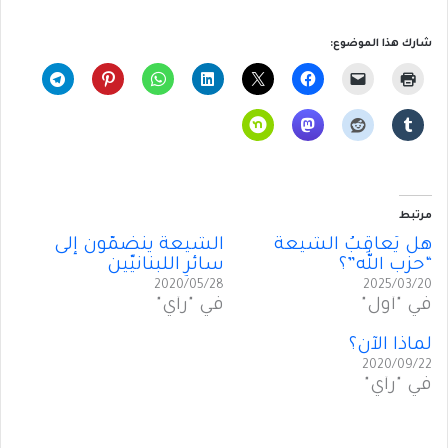
شارك هذا الموضوع:
مرتبط
هل يُعاقِبُ الشيعة
الشيعةُ ينضَمّون إلى
“حزب الله”؟
سائرِ اللبنانيّين
2020/05/28
2025/03/20
في "أول"
في "رأي"
لماذا الآن؟
2020/09/22
في "رأي"