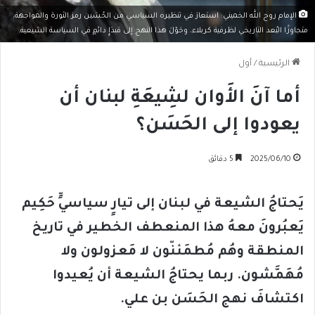
الإمام روح الله الخميني: استعارَ في تنظيره السياسي من الحُسَين رمز الثورة والمواجهة،
متجاوزًا البُعد التاريخي لظرفية كربلاء، وحَوّلَ هذا النهج إلى مَبدَإٍ دائمٍ في السياسة الشيعية.
الرئيسية
/
أول
أما آنَ الأَوان لشِيعَةِ لبنان أن
يعودوا إلى الحَسَن؟
2025/06/10
5 دقائق
يَحتاجُ الشيعة في لبنان إلى تيارٍ سياسيٍّ حَكِيم
يَعبُرونَ معهُ هذا المنعطف الخطير في تاريخ
المنطقة وهُم مُطمَئنّون لا مَعزولون ولا
مُهَمَّشون. ربما يحتاجُ الشيعة أن يُعيدوا
اكتشافَ نهج الحَسَن بن علي.