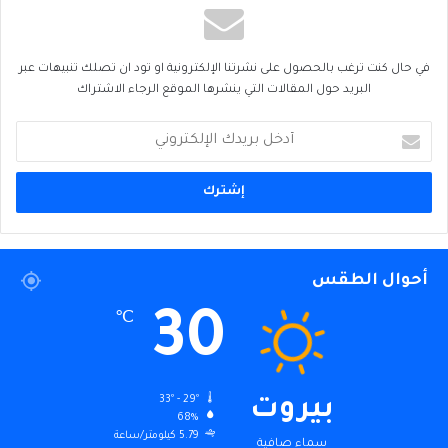
في حال كنت ترغب بالحصول على نشرتنا الإلكترونية او تود ان تصلك تنبيهات عبر
البريد حول المقالات التي ينشرها الموقع الرجاء الاشتراك
أدخل
بريدك
الإلكتروني
أحوال الطقس
30
℃
33º - 29º
بيروت
68%
5.79 كيلومتر/ساعة
سماء صافية