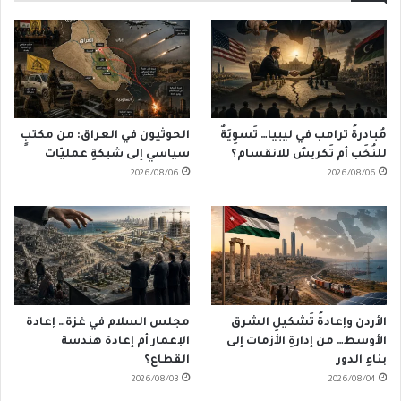
مُبادرةُ ترامب في ليبيا… تَسوِيَةٌ
الحوثيون في العراق: من مكتبٍ
للنُخَب أم تَكريسٌ للانقسام؟
سياسي إلى شبكةِ عمليّات
2026/08/06
2026/08/06
الأردن وإعادةُ تَشكيلِ الشرق
مجلس السلام في غزة… إعادة
الأوسط… من إدارةِ الأزمات إلى
الإعمار أم إعادة هندسة
بناءِ الدور
القطاع؟
2026/08/03
2026/08/04