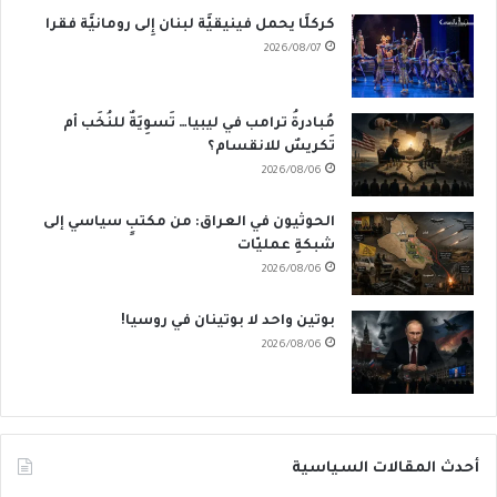
كركلَّا يحمل فينيقيَّة لبنان إِلى رومانيَّة فقرا
2026/08/07
مُبادرةُ ترامب في ليبيا… تَسوِيَةٌ للنُخَب أم
تَكريسٌ للانقسام؟
2026/08/06
الحوثيون في العراق: من مكتبٍ سياسي إلى
شبكةِ عمليّات
2026/08/06
بوتين واحد لا بوتينان في روسيا!
2026/08/06
أحدث المقالات السياسية