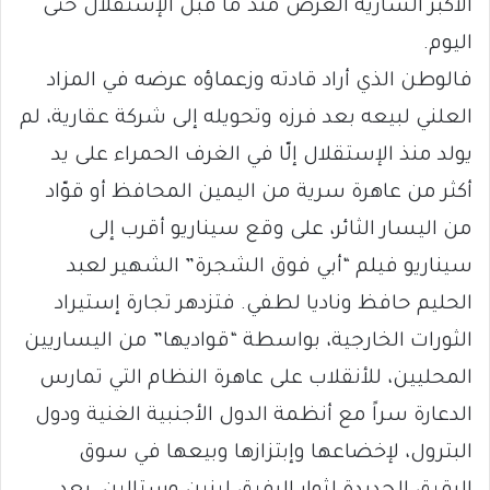
الأكبر السارية العرض منذ ما قبل الإستقلال حتى
اليوم.
فالوطن الذي أراد قادته وزعماؤه عرضه في المزاد
العلني لبيعه بعد فرزه وتحويله إلى شركة عقارية، لم
يولد منذ الإستقلال إلّا في الغرف الحمراء على يد
أكثر من عاهرة سرية من اليمين المحافظ أو قوّاد
من اليسار الثائر، على وقع سيناريو أقرب إلى
سيناريو فيلم “أبي فوق الشجرة” الشهير لعبد
الحليم حافظ وناديا لطفي. فتزدهر تجارة إستيراد
الثورات الخارجية، بواسطة “قواديها” من اليساريين
المحليين، للأنقلاب على عاهرة النظام التي تمارس
الدعارة سراً مع أنظمة الدول الأجنبية الغنية ودول
البترول، لإخضاعها وإبتزازها وبيعها في سوق