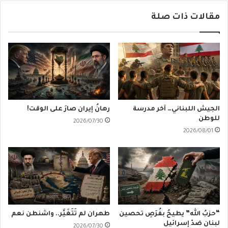
مقالات ذات صلة
الجيش اللبناني… آخر مدرسة
رهانُ إيران صارَ على الوقت!
للوطن
2026/07/30
2026/08/01
“حزبُ الله” يطيحُ بفُرَصِ تحصين
طهران لم تَتَغَيَّر.. واشنطن نعم
لبنان ضدّ إسرائيل
2026/07/30