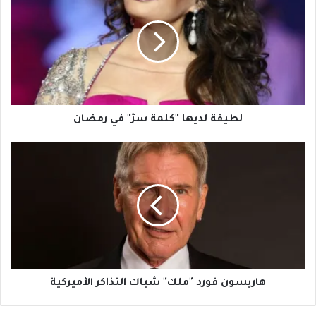
"كلمة
سرّ"
في
رمضان
لطيفة لديها "كلمة سرّ" في رمضان
هاريسون
فورد
"ملك"
شباك
التذاكر
الأميركية
هاريسون فورد "ملك" شباك التذاكر الأميركية