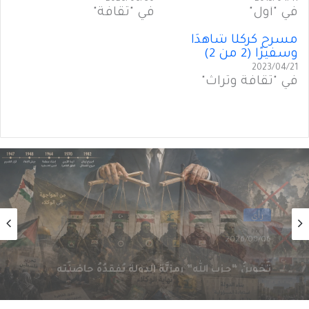
في "أول"
في "ثقافة"
مسرح كركلَّا شاهدًا
وسفيرًا (2 من 2)
2023/04/21
في "ثقافة وتراث"
رأي
2026/08/06
سقوطُ “الأذرُع”: هل انتهى زمنُ الوكلاء؟