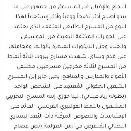
النجاح والإقبال غير المسبوق من جمهور على ما
يبدو أصبح أكثر نضجاً ووعياً وأكثر إسيتعاباً لهذا
النوع من المسرح الطليعي المثقف، الذي يعتمد
على الحوارات المكثفة البعيدة من الموسيقى
والغناء وحتى الديكورات المبهرة بألوانها وفخامتها.
على قدم وساق، شهدت مسارح بيروت ثلاثة أنماط
من المسرح لثلاثة مخرجين مسرحيين مختلفي
الأهواء والمدارس والمناهج: يحيى جابر إبن المسرح
الشعبي الحكواتي المُعتمِد على الشخص الواحد،
(بطولة زياد عيتاني). لينا خوري إبنة المسرح التجريبي
المشغول بالنمط الفولتيري الفرنسي، القائم على
الإقتباسات والنصوص المركّبة ذات البُعد اليساري
النضالي المُنقرض في زمن العولمة (نص عصام