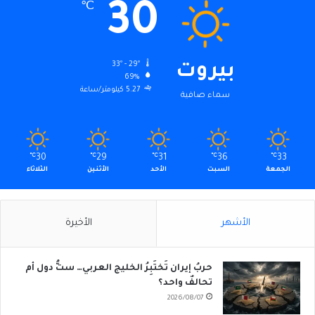
30
℃
33º - 29º
بيروت
69%
5.27 كيلومتر/ساعة
سماء صافية
℃
30
℃
29
℃
31
℃
36
℃
33
الجمعة
السبت
الأحد
الأثنين
الثلاثاء
الأشهر
الأخيرة
حربُ إيران تَختَبِرُ الخليج العربي… ستُّ دول أم
تحالفٌ واحد؟
2026/08/07