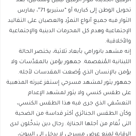
الرقيق الجديدة لثوار الرفيق لينين وستالين، بعد
تحويل الوطن إلى كباريه أو “ستيريو 71″، يمارس
الثوار فيه جميع أنواع التمرّد والعصيان على التقاليد
الإجتماعية وهدم كل المحرمات الدينية والإجتماعية
والأخلاقية.
إنه مشهد بانورامي بأبعاد ثلاثية، يختصر الحالة
اللبنانية المُنفصمة. جمهور يؤمن بالمقدّسات ولا
يؤمن بالإنسان الذي وُضعت المقدسات لأجله.
جمهور يثور لمشهد مسرحي إستفز غيرته المذهبية
على طقس كنسي ولا يثور لمشهد الإعدام
التعسّفي الذي جرى فيه هذا الطقس الكنسي،
وكأن الطقس الجنائزي أكثر قداسة من الضحية
التى تُقام من أجلها الجنازة. رجال دين يتدخّلون لدى
الرقابة لمنع عرض مسرحي لا يدخل الى البيوت،