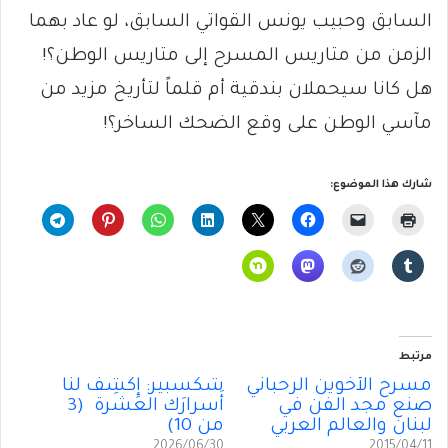
السابق وحبيب يونس القواتي السابق، لو عاد بهما
الزمن من متاريس المسرح إلى متاريس الوطن؟!
هل كانا سيحملان بندقية أم قلماً لتأريخ مزيد من
مآسي الوطن على وقع الضحك الساخر؟!
شارك هذا الموضوع:
مرتبط
مسرح الأخوين الرحباني
شكسبير: إِكشِف لنا
صنع مجد الفن في
أَسرارَك العشرة (3
لبنان والعالم العربي
من 10)
2026/06/30
2015/04/11