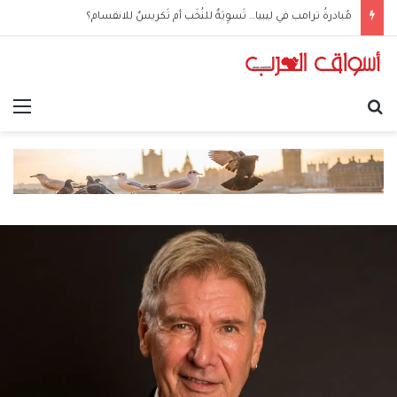
مُبادرةُ ترامب في ليبيا… تَسوِيَةٌ للنُخَب أم تَكريسٌ للانقسام؟
بحث عن
الق