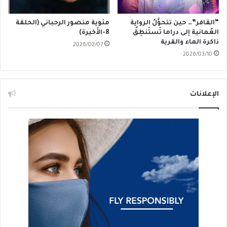
“القافر”… حين تتحوَّلُ الرواية
مئوية منصور الرحباني (الحلقة
العُمانية إلى دراما تَستَنطِقُ
8-الأَخيرة)
ذاكرة الماء والقرية
2026/02/07
2026/03/10
الإعلانات