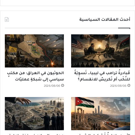
أحدث المقالات السياسية
مُبادرةُ ترامب في ليبيا… تَسوِيَةٌ
الحوثيون في العراق: من مكتبٍ
للنُخَب أم تَكريسٌ للانقسام؟
سياسي إلى شبكةِ عمليّات
2026/08/06
2026/08/06