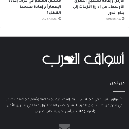
الأردن وإعادةُ تَشكيلِ الشرق
مجلس السلام في غزة… إعادة
الأوسط… من إدارةِ الأزمات إلى
الإعمار أم إعادة هندسة
بناءِ الدور
القطاع؟
2026/08/03
2026/08/04
من نحن
“أسواق العرب” هي مجلة سياسية، إقتصادية، إجتماعية وثقافية جامعة، تصدر
في لندن عن “دار أسواق العرب للنشر”. صدر العدد الأول منها في تشرين الأول
(أكتوبر) 2012. يرأس تحريرها كابي طبراني.