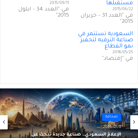
مستقبلها
2015/09/11
في "العدد 34 - أيلول
2015/06/22
في "العدد 31 - حزيران
2015"
2015"
السعودية تستثمر في
صناعة الترفيه لتحفيز
نمو القطاع
2018/05/25
في "إقتصاد"
صحافة
2026/07/10
صحافة
الإعلام السعودي… صناعةٌ جديدة تَبحَثُ عن