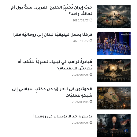
حربُ إيران تَختَبِرُ الخليج العربي… ستُّ دول أم
تحالفٌ واحد؟
2026/08/07
كركلَّا يحمل فينيقيَّة لبنان إِلى رومانيَّة فقرا
2026/08/07
مُبادرةُ ترامب في ليبيا… تَسوِيَةٌ للنُخَب أم
تَكريسٌ للانقسام؟
2026/08/06
الحوثيون في العراق: من مكتبٍ سياسي إلى
شبكةِ عمليّات
2026/08/06
بوتين واحد لا بوتينان في روسيا!
2026/08/06