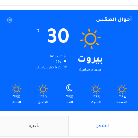
أحوال الطقس
30
℃
34º - 29º
بيروت
67%
6.25 كيلومتر/ساعة
سماء صافية
℃
30
℃
29
℃
30
℃
36
℃
34
الجمعة
السبت
الأحد
الأثنين
الثلاثاء
الأشهر
الأخيرة