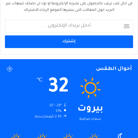
في حال كنت ترغب بالحصول على نشرتنا الإلكترونية او تود ان تصلك تنبيهات عبر
البريد حول المقالات التي ينشرها الموقع الرجاء الاشتراك
أدخل
بريدك
الإلكتروني
أحوال الطقس
32
℃
32º - 29º
بيروت
57%
2.65 كيلومتر/ساعة
سماء صافية