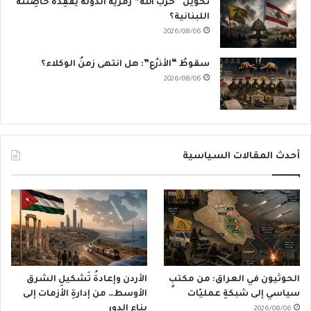
تَخوينُ “حزب الله” رمزيَّة الدولة يُفقِدُهُ حاضِنَته
اللبنانية؟
2026/08/06
سقوطُ “الأذرُع”: هل انتهى زمنُ الوكلاء؟
2026/08/06
أحدث المقالات السياسية
الحوثيون في العراق: من مكتبٍ
الأردن وإعادةُ تَشكيلِ الشرق
سياسي إلى شبكةِ عمليّات
الأوسط… من إدارةِ الأزمات إلى
بناءِ الدور
2026/08/06