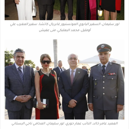
لور سليمان، السفير البابوي المونسنيور غابريال كاتشا، سفير المغرب علي
أومليل، محمد البعلبكي، منى عفيش
العميد عامر خالد، النائب عمار حوري، لور سليمان، المحامي ناجي البستاني