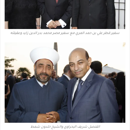
سفير قطر علي بن حمد المري مع سفير مصر محمد بدر الدين زايد وعقيلته
القنصل شريف البحراوي والشيخ خلدون شمط