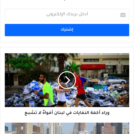
أدخل
بريدك
الإلكتروني
وراء
أكمة
النفايات
في
لبنان
أفواهٌ
لا
تشبع
وراء أكمة النفايات في لبنان أفواهٌ لا تشبع
إسكتلندا
تحلم