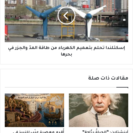
بتعميم
الكهرباء
من
طاقة
المدّ
والجزر
في
بحرها
إسكتلندا تحلم بتعميم الكهرباء من طاقة المدّ والجزر في
بحرها
مقالات ذات صلة
آينشتاين: “الحياةُ درَّاجة”
أَقدم معصرة عنَب للنبيذ في