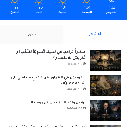
℃
29
℃
28
℃
31
℃
34
℃
32
الخميس
الجمعة
السبت
الأحد
الأثنين
الأشهر
الأخيرة
مُبادرةُ ترامب في ليبيا… تَسوِيَةٌ للنُخَب أم
تَكريسٌ للانقسام؟
2026/08/06
الحوثيون في العراق: من مكتبٍ سياسي إلى
شبكةِ عمليّات
2026/08/06
بوتين واحد لا بوتينان في روسيا!
2026/08/06