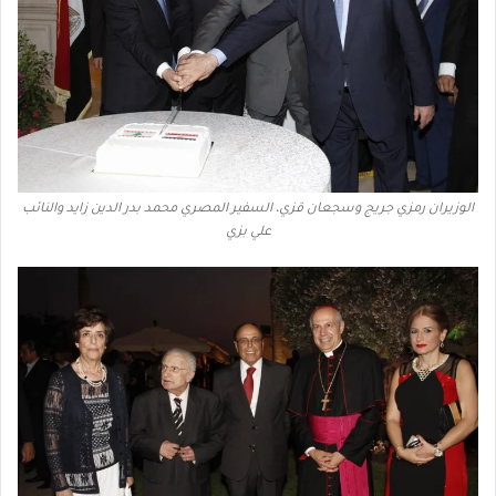
الوزيران رمزي جريج وسجعان قزي، السفير المصري محمد بدر الدين زايد والنائب
علي بزي