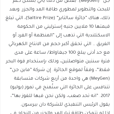
جن” (MeyGen). بعض من ذلك يأتي بشكل دعم
للبحث والتطوير لمطوري طاقة المد والجزر. وبعد
ذلك، هناك “جائزة سالتاير” (Saltire Prize)، التي تبلغ
قيمتها 10 ملايين جنيه إسترليني من الحكومة
الاسكتلندية التي تذهب إلى “المنظمة أو الفرد أو
الفريق … التي تحقق أكبر حجم من الانتاج الكهربائي
مع حد أدنى يبلغ 100 جيغاواط/ ساعة على مدى
فترة سنتين متواصلتين، وذلك بإستخدام قوة البحر
فقط”، وفقاً لموقع الجائزة. إن شركة “ماين جن”
(MeyGen) هي واحدة من أربع شركات متسابقة
تتنافس على الجائزة التي ستُمنح في تموز (يوليو)
2017. “انه تحد صعب، ولكن نحن فيها للفوز بها”،
يقول الرئيس التنفيذي للشركة دان بيرسون.
إذا لم تتمكن طاقة تيار المد والجزر من النجاح في