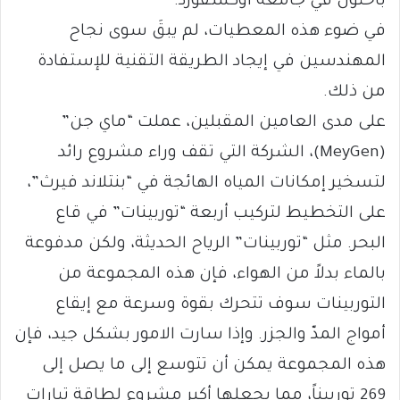
باحثون في جامعة أوكسفورد.
في ضوء هذه المعطيات، لم يبقَ سوى نجاح
المهندسين في إيجاد الطريقة التقنية للإستفادة
من ذلك.
على مدى العامين المقبلين، عملت “ماي جن”
(MeyGen)، الشركة التي تقف وراء مشروع رائد
لتسخير إمكانات المياه الهائجة في “بنتلاند فيرث”،
على التخطيط لتركيب أربعة “توربينات” في قاع
البحر. مثل “توربينات” الرياح الحديثة، ولكن مدفوعة
بالماء بدلاً من الهواء، فإن هذه المجموعة من
التوربينات سوف تتحرك بقوة وسرعة مع إيقاع
أمواج المدّ والجزر. وإذا سارت الامور بشكل جيد، فإن
هذه المجموعة يمكن أن تتوسع إلى ما يصل إلى
269 توربيناً، مما يجعلها أكبر مشروع لطاقة تيارات