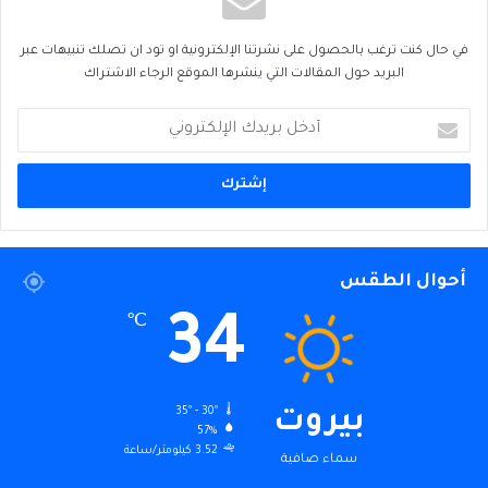
في حال كنت ترغب بالحصول على نشرتنا الإلكترونية او تود ان تصلك تنبيهات عبر
البريد حول المقالات التي ينشرها الموقع الرجاء الاشتراك
أدخل
بريدك
الإلكتروني
أحوال الطقس
34
℃
35º - 30º
بيروت
57%
3.52 كيلومتر/ساعة
سماء صافية