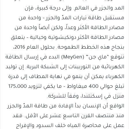
المد والجزر في العالم. وإلى درجة كبيرة، فإن
مستقبل طاقة تيارات المدّ والجزر – واحدة من
مصادر الطاقة الأكثر وعداً، ولكن أيضاً واحدة من
مصادر الطاقة الأكثر دونكيشوتية وخيالية – يتعلق
بنجاح هذه الخطط الطموحة. بحلول العام 2016،
تتوقع “ماي جن” (MeyGen) البدء في إرسال الطاقة
الكهربائية من التوربينات إلى الشبكة البرية. إن توليد
الكهرباء يمكن أن ينمو في نهاية المطاف إلى قدرة
تبلغ حوالي 400 ميغاواط – ما يكفي لتزويد 175،000
منزل في إسكتلندا، وفقاً للشركة.
الواقع أن الإنسان بدأ الإفادة من طاقة المدّ والجزر
منذ منتصف القرن التاسع عشر على الأقل. فقد
عمل على محاصرة المياه خلف السدود والإفراج