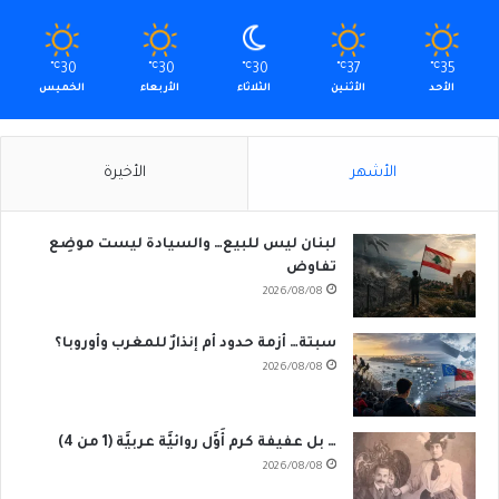
℃
30
℃
30
℃
30
℃
37
℃
35
الأحد
الأثنين
الثلاثاء
الأربعاء
الخميس
الأشهر
الأخيرة
لبنان ليس للبيع… والسيادة ليست موضِع
تفاوض
2026/08/08
سبتة… أزمة حدود أم إنذارٌ للمغرب وأوروبا؟
2026/08/08
… بل عفيفة كرم أَوَّل روائيَّة عربيَّة (1 من 4)
2026/08/08