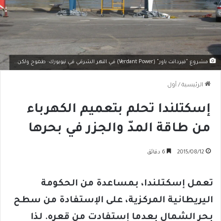
مشروع "فيردانت باور" (Verdant Power) في النهر الشرقي في نيويورك: طموح ولكن..
الرئيسية
/
أول
إسكتلندا تحلم بتعميم الكهرباء
من طاقة المدّ والجزر في بحرها
2015/08/12
6 دقائق
تعمل إسكتلندا، بمساعدة من الحكومة
اليريطانية المركزية، على الإستفادة من سطح
بحر الشمال بعدما إستفادت من قعره. لذا