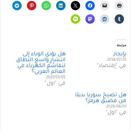
مرتبط
بإيجاز
هل يؤدي الوباء إلى
انتشارٍ واسعِ النطاق
2014/07/25
في "إقتصاد"
لتقاسُمِ الكهرباء في
العالم العربي؟
2021/03/05
في "أول"
هل تُصبِحُ سوريا بديلًا
من مضيق هرمز؟
2026/06/01
في "أول"