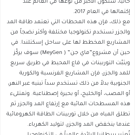
حالياً، ستكون الأكبر من نوعها في العالم عند
إكتمالها في العام 2017.
مع ذلك، فإن هذه المحطات التي تعتمد طاقة المد
والجزر تستخدم تكنولوجيا مختلفة وأكثر نضجاً من
المشاريع المخطط لها على ساحل إسكتلندا. في
حين أن مشروع”ماي جن” ( MeyGen) سوف يركّز
ويثبّت التوربينات في قاع المحيط في طريق سريع
للمد والجزر، فإن المشاريع الفرنسية والكورية
الجنوبية بدلاً من ذلك تستخدم سداً تبنيه عبر النهر،
أو المصب، أوالخليج، أو بحيرة إصطناعية. وتمتلىء
هذه المسطحات المائية مع إرتفاع المد والجزر ثم
تطلق المياه من خلال توربينات الطاقة الكهرومائية
عندما ينخفض المد والجزر، لتوليد الكهرباء.
تُعتبر بريطانيا الرائدة عالمياً في التكنولوجيا