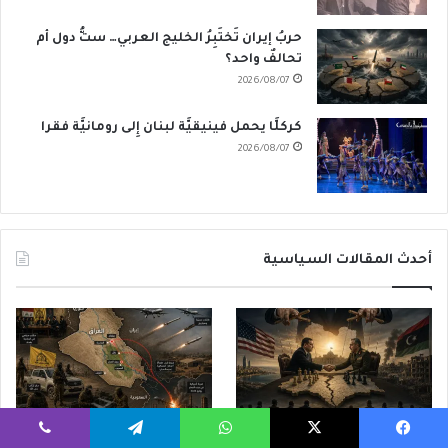
حربُ إيران تَختَبِرُ الخليج العربي… ستُّ دول أم
تحالفٌ واحد؟
2026/08/07
كركلَّا يحمل فينيقيَّة لبنان إِلى رومانيَّة فقرا
2026/08/07
أحدث المقالات السياسية
مُبادرةُ ترامب في ليبيا… تَسوِيَةٌ
الحوثيون في العراق: من مكتبٍ
يسبوك
‫X
واتساب
تيلقرام
ڤايبر