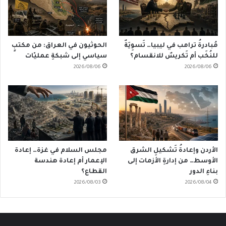
مُبادرةُ ترامب في ليبيا… تَسوِيَةٌ
الحوثيون في العراق: من مكتبٍ
للنُخَب أم تَكريسٌ للانقسام؟
سياسي إلى شبكةِ عمليّات
2026/08/06
2026/08/06
الأردن وإعادةُ تَشكيلِ الشرق
مجلس السلام في غزة… إعادة
الأوسط… من إدارةِ الأزمات إلى
الإعمار أم إعادة هندسة
بناءِ الدور
القطاع؟
2026/08/03
2026/08/04