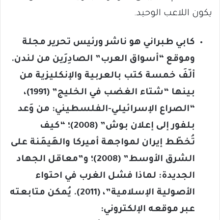
يكون اللاعب الوحيد.
كابي طبراني هو ناشر ورئيس تحرير مجلة
وموقع “أسواق العرب” الصادِرَين من لندن.
ألّفَ خمسة كتب بالعربية والإنكليزية من
بينها “شتاء الغضب في الخليج” (1991)،
“الصراع الإسرائيلي-الفلسطيني: من وَعد
بلفور إلى إعلان بوش” (2008)؛ “كيف
تُخطّط إيران لمواجهة أميركا والهَيمَنة على
الشرق الأوسط” (2008)؛ و”معاقل الجهاد
الجديدة: لماذا فشل الغرب في احتواء
الأصولية الإسلامية”، (2011). يُمكن متابعته
عبر موقعه الإلكتروني: