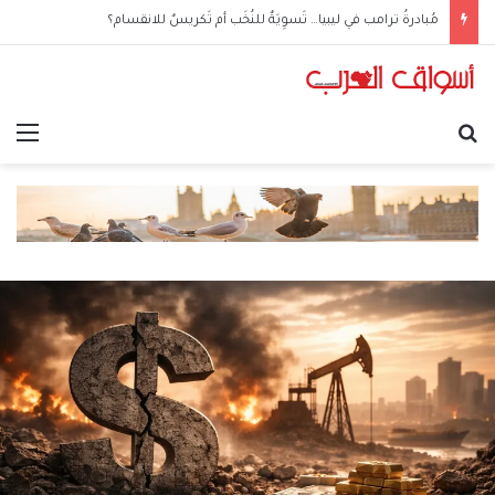
مُبادرةُ ترامب في ليبيا… تَسوِيَةٌ للنُخَب أم تَكريسٌ للانقسام؟
بحث عن
الق