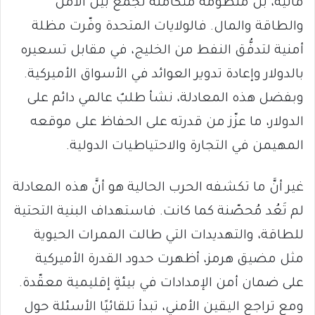
مالية، بل منظومة متكاملة تجمع بين الأمن
والطاقة والمال. فالولايات المتحدة وفّرت مظلة
أمنية لتدفُّق النفط من الخليج، في مقابل تسعيره
بالدولار وإعادة تدوير العوائد في الأسواق الأميركية.
وبفضل هذه المعادلة، نشأ طلبٌ عالمي دائم على
الدولار، ما عزّز من قدرته على الحفاظ على موقعه
المهيمن في التجارة والاحتياطيات الدولية.
غير أنَّ ما تكشفه الحرب الحالية هو أنَّ هذه المعادلة
لم تَعُد مُحصّنة كما كانت. فاستهداف البنية التحتية
للطاقة، والتهديدات التي طالت الممرات الحيوية
مثل مضيق هرمز، أظهرت حدود القدرة الأميركية
على ضمان أمن الإمدادات في بيئةٍ إقليمية معقّدة.
ومع تراجع اليقين الأمني، تبدأ تلقائيًا الأسئلة حول