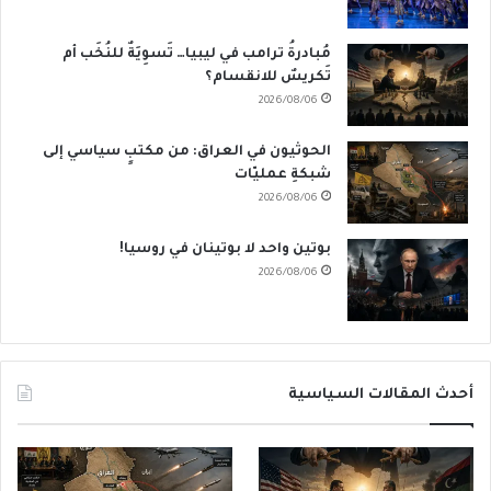
مُبادرةُ ترامب في ليبيا… تَسوِيَةٌ للنُخَب أم
تَكريسٌ للانقسام؟
2026/08/06
الحوثيون في العراق: من مكتبٍ سياسي إلى
شبكةِ عمليّات
2026/08/06
بوتين واحد لا بوتينان في روسيا!
2026/08/06
أحدث المقالات السياسية