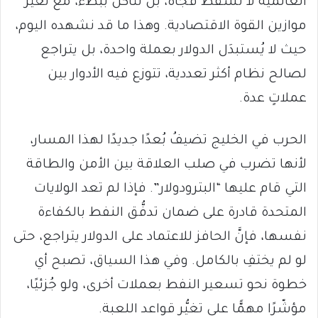
العالمية لا تسقط فجأة، بل تتآكل ببطء، مع تغيُّر
موازين القوة الاقتصادية. وهذا ما قد نشهده اليوم،
حيث لا يُستبدَل الدولار بعملة واحدة، بل يتراجع
لصالح نظام أكثر تعددية، تتوزع فيه الأدوار بين
عملاتٍ عدة.
الحرب في الخليج تضيفُ بُعدًا جديدًا لهذا المسار،
لأنها تضرب في صلب العلاقة بين الأمن والطاقة
التي قام عليها “البترودولار”. فإذا لم تعد الولايات
المتحدة قادرة على ضمان تدفُّق النفط بالكفاءة
نفسها، فإنَّ الحافز للاعتماد على الدولار يتراجع، حتى
لو لم يختفِ بالكامل. وفي هذا السياق، تصبح أي
خطوة نحو تسعير النفط بعملات أخرى، ولو جُزئيًا،
مؤشّرًا مهمًّا على تغيُّر قواعد اللعبة.