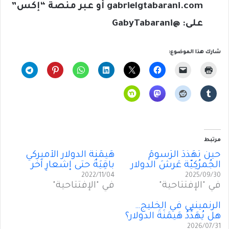
gabrielgtabarani.com
أو عبر منصة “إكس”
على: @
GabyTabarani
شارك هذا الموضوع:
مرتبط
حينَ تُهَدِّدُ الرُسومُ
هَيمَنَةُ الدولار الأميركي
الجُمرُكِيّة عَرشَ الدولار
باقِيَةٌ حتى إشعارٍ آخر
2022/11/04
2025/09/30
في "الإفتتاحية"
في "الإفتتاحية"
الرنمينبي في الخليج…
هل يُهَدِّدُ هَيمَنَةَ الدولار؟
2026/07/31