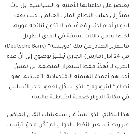
يقتصر على تداعياتها الأمنية أو السياسية، بل باتَ
يمتدُّ إلى صلب النظام المالي العالمي، حيث يقف
الدولار أمام اختبارٍ مُعقّد قد لا تكون نتائجه فورية،
لكنها تحمل دلالات عميقة في المدى الطويل.
فالتقرير الصادر عن بنك “دويتشه” (Deutsche Bank)
في 24 آذار (مارس) الجاري يُشيرُ بوضوح إلى أنَّ هذه
الحرب لا تُهدّدُ فقط استقرار المنطقة، بل تمسُّ
أحد أهم أعمدة الهيمنة الاقتصادية الأميركية، وهو
نظام “البترودولار” الذي شكّلَ لعقود حجر الأساس
في مكانة الدولار كعملة احتياطية عالمية.
هذا النظام، الذي نشأ في سبعينيات القرن الماضي
عبر ربط تسعير النفط بالدولار، لم يَكُن مجرّد ترتيبات