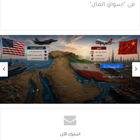
في "أسواق المال"
الإفتتاحية
2026/07/08
واشنطن وبكين في الشرق الأوسط: تنافُسٌ لا
يَحتَمِلُ الفوضى
اشترك الآن