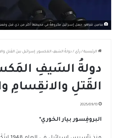
بنيامين نتنياهو: جعل إسرائيل مكروهةً في محيطها أكثر من ذي قبل ومَعزولة
الرئيسية
/
رأي
/
دولةُ السَيفِ المَكسور: إسرائيل بينَ القَتلِ والا
دولةُ السَيفِ المَك
القَتلِ والانقِسامِ وا
2025/09/13
البروفِسور بيار الخوري*
منذ تأسي