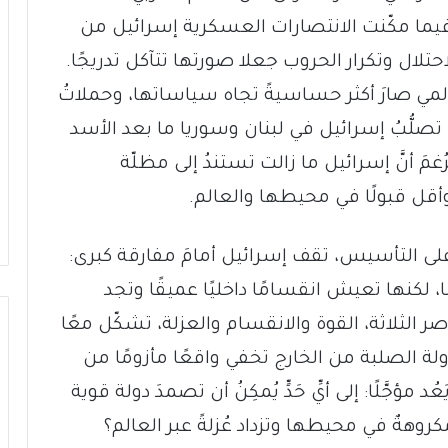
، فيما مكّنت الانتصارات العسكرية إسرائيل من
حتلال وتكرار الحروب جعلا صورتها تتآكل تدريجًا.
العالمي صارَ أكثر حساسيةً تجاه سياساتها، وحملاتُ
صلُّبُ إسرائيل في لبنان وسوريا ما بعد الأسد
مَ أنَّ إسرائيل ما زالت تستندُ إلى مظلّة
ا وأقل قبولًا في محيطها والعالم.
ى التأسيس، تقف إسرائيل أمامَ مفارقة كبرى:
، لكنها تعيش انقسامًا داخليًا عميقًا وتجد
ر الثلاثة، القوة والانقسام والعزلة، تشكّل معًا
ولة الصلبة من الخارج تخفي واقعًا مأزومًا من
ؤجَّلًا: إلى أيِّ حَدٍّ يُمكِنُ أن تصمدَ دولة قوية
وهةٌ في محيطها وتزداد عُزلةً عبر العالم؟