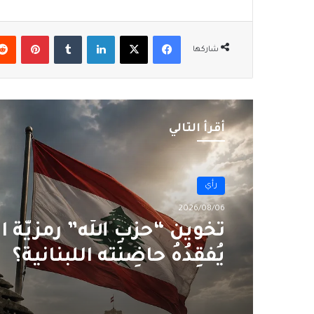
فيسبوك
‫X
لينكدإن
بينتير
شاركها
أقرأ التالي
رأي
رأي
2026/08/06
2026/08/06
سقوطُ “الأذرُع”: هل انتهى
الوكلاء؟
تَخوينُ “حزب الله” رمزيَّة ا