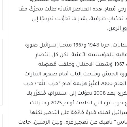
رجي مُعادٍ. هذه العناصر الثلاثة ظلّت تتحرّكُ معًا
ِ تحدّياتٍ ظرفية، بقدرِ ما تحوَّلت تدريجًا إلى
رِ الزمن.
القوّة العسكرية كانت السمة الأبرز منذ البدايات. حربا 1948 و1967 منحتا إسرائيل صورة
ة عالية بالمؤسسة الأمنية. لكن كل انتصارٍ
عسكري حمل في طيّاته مأزقًا جديدًا: حرب 1967 وَسّعت الاحتلال وخلقت مُعضِلة
سياسية؛ حربُ 1973 هزّت صورة الجيش وفتحت الباب أمامَ صعود التيارات
اليمينية والدينية؛ الانسحابُ من لبنان في العام 2000 اعتُبِرَ هزيمة أمام “حزب الله”؛ حرب
2006 كشفت حدودَ الردع؛ وحروب غزة المتكررة بعد 2008 تحوّلت إلى استنزافٍ مُتكرِّر بلا
نتائج سياسية. ذروةُ هذا المسار جاءت مع حرب غزة التي اندلعت أواخر 2023 وما زالت
يث أثبتت أنَّ إسرائيل تملك قدرة فائقة على التدمير لكنها
اس” ناهيك عن تهجير غزة. وبين الزمنين، جاءت