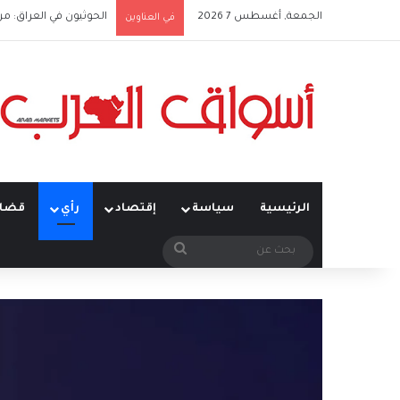
الجمعة, أغسطس 7 2026
الحوثيون في العراق: من
في العناوين
الرئيسية
سياسة
إقتصاد
رأي
قضاي
بحث
عن