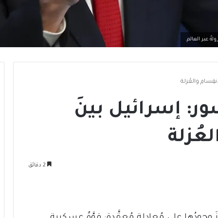
ً عبر العالم.
نقِسامِ والعُزلة
سور: إسرائيل بينَ
لعُزلة
2 دقائق
س إسرائيل في العام 1948 ارتَكَزَ وجودُها على مُعادلةٍ مُعقَّدة: قوَّةٌ عسكرية