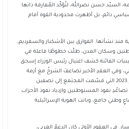
ل زعيمه، السيّد حسن نصرالله، لتُؤكّد المُفارقة ذاتها:
ٍ سياسي دائم، بل أظهرت محدودية القوة أمام
رية منذ نشأتها. الفوارق بين الأشكناز والسفرديم،
ُستَوطنين وسكان المدن، ظلّت خطوطًا فاعلة في
ينيات الفائتة كشف اغتيال رئيس الوزراء إسحق
اخلي، وفي العقدِ الأخير تضاعفَ الشرخُ مع أزمة
تعديل نظام وصلاحيات القضاء في العام 2023 التي قسّمت المجتمع إلى نصفين
صاعُدِ نفوذ المستوطنين وازدياد نفوذ الأحزاب
ماعٍ وطني جامع، وباتت الهوية الإسرائيلية
سار. في العقود الأولى كان الدعمُ الغربي،