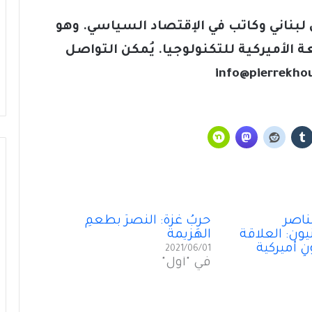
ي لبناني وكاتب في الإقتصاد السياسي. وهو
ة الأميركية للتكنولوجيا. يُمكن التواصل
info@pierrekho
بوتين واحد لا بوتينان في روسيا!
ناصر
حربُ غزّة: النصرُ بطعمِ
تَخوينُ “حزب الله” رمزيَّة الدولة يُفقِدُهُ حاضِنَته
ون: العلاقة
الهَزيمة
اللبنانية؟
ٍ أميركية
2021/06/01
في "أول"
سقوطُ “الأذرُع”: هل انتهى زمنُ الوكلاء؟