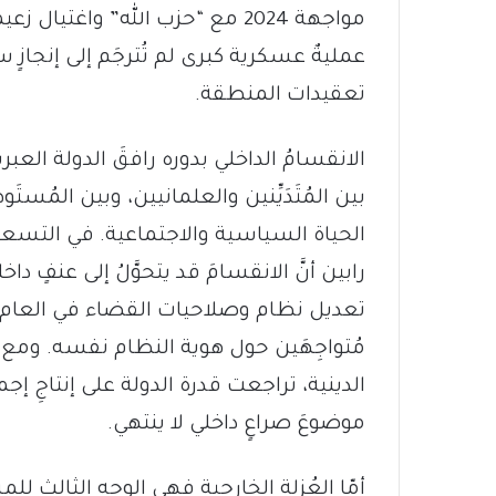
مواجهة 2024 مع “حزب الله” واغتيا
عمليةٌ عسكرية كبرى لم تُترجَم إلى إنجاز
تعقيدات المنطقة.
الانقسامُ الداخلي بدوره رافقَ الدولة العب
بين المُتَدَيِّنين والعلمانيين، وبين الم
الحياة السياسية والاجتماعية. في التسع
رابين أنَّ الانقسامَ قد يتحوَّلُ إلى عنفٍ د
مُتواجِهَين حول هوية النظام نفسه. ومع ت
الدينية، تراجعت قدرة الدولة على إنتاجِ إج
موضوعَ صراعٍ داخلي لا ينتهي.
أمّا العُزلة الخارجية فهي الوجه الثالث للم