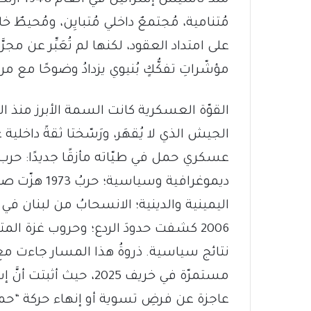
مُتنامية، مُجتمعٌ داخلي مُتبايِن، ومُحيطٌ خا
على امتداد العقود، لكنها لم تُعَبِّر عن مجرَّد
مؤشّراتِ تفكُّكٍ بُنيوي يزدادُ وضوحًا مع مرو
الجيش الذي لا يُقهَر، ورَسّختا ثقةً داخلي
ديموغرافية و
مستمرّة في خريف 2025، ح
عاجزة عن فرضِ تسوية أو إنهاء حركة “حم