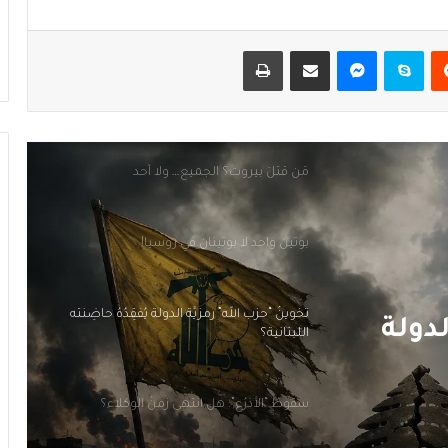
هل الحُكمُ امتناع؟!
يست
سكايب
ماسنجر
مشاركة عبر البريد
طباعة
مَن قَتَلَ بيروت؟ الجميع… ولا أحد
بوتين واحد لا بوتينان في روسيا!
تَخوينُ “حزب الله” رمزيَّة الدولة يُفقِدُهُ حاضِنَته
اللبنانية؟
سقوطُ “الأذرُع”: هل انتهى زمنُ الوكلاء؟
 زمنُ
هل الحُكمُ امتناع؟!
لدولة