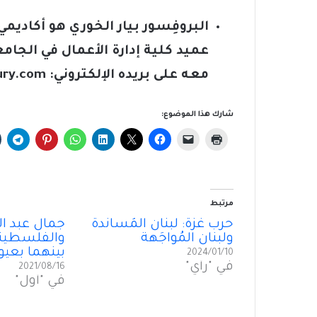
البروفِسور بيار الخوري هو أكاديم
عميد كلية إدارة الأعمال في الجامع
معه على بريده الإلكتروني:
ury.com
شارك هذا الموضوع:
مرتبط
حرب غزّة: لبنان المُسانَدة
جمال عبد ال
ولبنان المُواجَهة
والفلسطيني
بينهما بعيون
2024/01/10
في "رأي"
2021/08/16
في "أول"