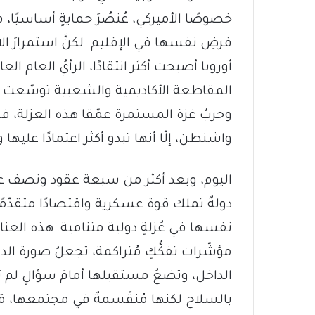
خصوصًا الأميركي، عُنصُرَ حمايةٍ أساسيًا
فرضِ نفسها في الإقليم. لكنَّ استمرارَ الا
أوروبا أصبحت أكثر انتقادًا، الرأيُ العام 
المقاطعة الأكاديمية والشعبية توسّعت. ت
وحربُ غزة المستمرة عمّقا هذه العزلة، فرُغ
واشنطن، إلّا أنها تبدو أكثر اعتمادًا عليه
اليوم، وبعد أكثر من سبعة عقود ونصف عل
دولةٌ تملك قوة عسكرية واقتصادًا متقدّمًا
نفسها في عُزلةٍ دولية متنامية. هذه العناص
مؤشّرات تفكُّكٍ مُتراكمة، تجعلُ صورة الد
الداخل، وتضعُ مستقبلها أمامَ سؤالٍ لم يَعُد م
بالسلاح لكنها مُنقَسمةٌ في مجتمعها، مَكر