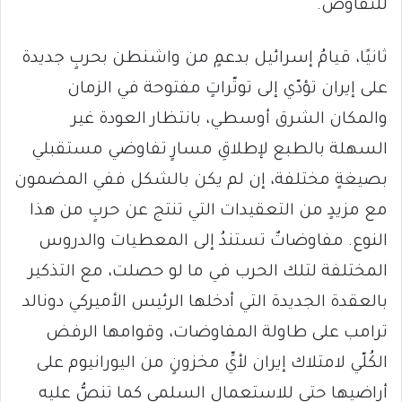
للتفاوض.
ثانيًا، قيامُ إسرائيل بدعمٍ من واشنطن بحربٍ جديدة
على إيران تؤدّي إلى توتّراتٍ مفتوحة في الزمان
والمكان الشرق أوسطي، بانتظار العودة غير
السهلة بالطبع لإطلاقِ مسارٍ تفاوضي مستقبلي
بصيغةٍ مختلفة، إن لم يكن بالشكل ففي المضمون
مع مزيدٍ من التعقيدات التي تنتج عن حربٍ من هذا
النوع. مفاوضاتٌ تستندُ إلى المعطيات والدروس
المختلفة لتلك الحرب في ما لو حصلت، مع التذكير
بالعقدة الجديدة التي أدخلها الرئيس الأميركي دونالد
ترامب على طاولة المفاوضات، وقوامها الرفض
الكُلّي لامتلاك إيران لأيِّ مخزونٍ من اليورانيوم على
أراضيها حتى للاستعمال السلمي كما تنصُّ عليه