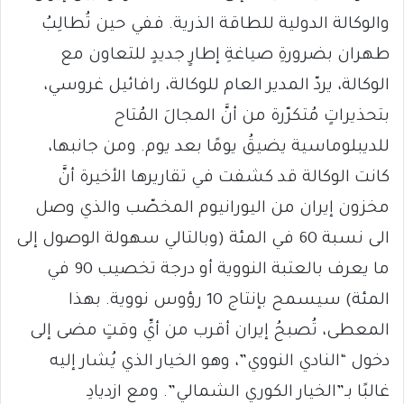
والوكالة الدولية للطاقة الذرية. ففي حين تُطالِبُ
طهران بضرورةِ صياغةِ إطارٍ جديدٍ للتعاون مع
الوكالة، يردّ المدير العام للوكالة، رافائيل غروسي،
بتحذيراتٍ مُتكرّرة من أنَّ المجالَ المُتاح
للديبلوماسية يضيقُ يومًا بعد يوم. ومن جانبها،
كانت الوكالة قد كشفت في تقاريرها الأخيرة أنَّ
مخزون إيران من اليورانيوم المخصّب والذي وصل
الى نسبة 60 في المئة (وبالتالي سهولة الوصول إلى
ما يعرف بالعتبة النووية أو درجة تخصيب 90 في
المئة) سيسمح بإنتاج 10 رؤوس نووية. بهذا
المعطى، تُصبحُ إيران أقرب من أيِّ وقتٍ مضى إلى
دخول “النادي النووي”، وهو الخيار الذي يُشار إليه
غالبًا بـ”الخيار الكوري الشمالي”. ومع ازديادِ