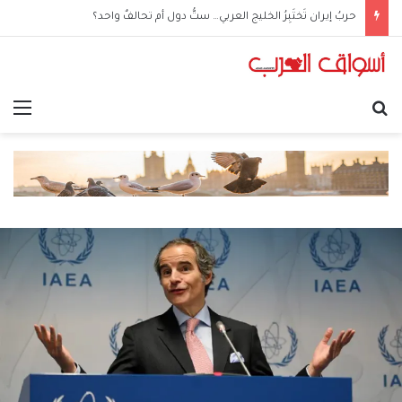
حربُ إيران تَختَبِرُ الخليج العربي… ستُّ دول أم تحالفٌ واحد؟
بحث عن
الق