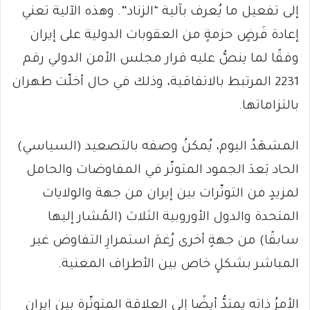
إلى تفعيل ما يُعرف بآلية “الزناد”. وهذه الآلية تعني
إعادة فَرضٍ حزمةٍ من العقوبات الدولية على إيران
وفقًا لما ينصُّ عليه قرار مجلس الأمن الدولي رقم
2231 المرتبط بالاتفاقية، وذلك في حال أخلّت طهران
بالتزاماتها.
المشهَدُ اليوم، يُمكنُ وصفه بالتصعيد (السياسي)
الحاد بَعدَ الجمود المتوتّر في المفاوضات والحامل
لمزيدٍ من التوتّرات بين إيران من جهة والولايات
المتحدة والدول الأوروبية الثلاث (المُشار إليها
سابقًا) من جهةٍ أخرى رُغمَ استمرارِ التفاوض غير
المباشر بشكلٍ خاص بين الأطراف المعنية.
الأمرُ ذاته يمتدُّ أيضًا إلى العلاقة المتوتّرة بين إيران