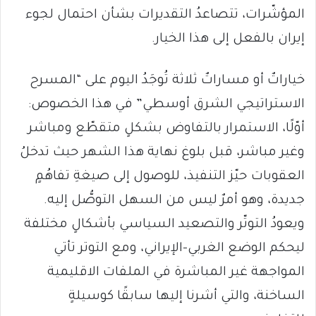
المؤشّرات، تتصاعدُ التقديرات بشأن احتمال لجوء
إيران بالفعل إلى هذا الخيار.
خياراتٌ أو مساراتٌ ثلاثة تُوجَدُ اليوم على “المسرح
الاستراتيجي الشرق أوسطي” في هذا الخصوص:
أوّلًا، الاستمرار بالتفاوض بشكلٍ متقطّع ومباشر
وغير مباشر، قبل بلوغ نهاية هذا الشهر حيث تدخلُ
العقوبات حيّز التنفيذ، للوصول إلى صيغةِ تفاهُمٍ
جديدة، وهو أمرٌ ليس من السهل التوصُّل إليه.
ويعودُ التوتّر والتصعيد السياسي بأشكالٍ مختلفة
ليحكم الوضع الغربي-الإيراني، ومع التوتر تأتي
المواجهة غير المباشرة في الملفات الاقليمية
الساخنة، والتي أشرنا إليها سابقًا كوسيلةٍ