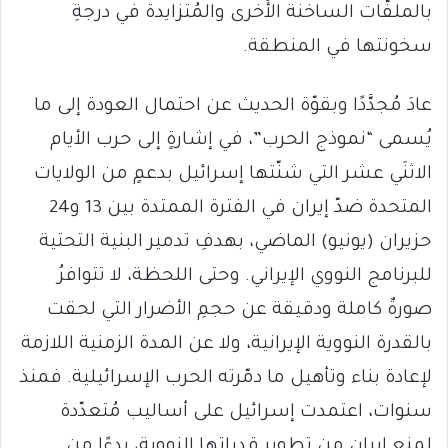
بالملفّات الساخنة الأُخرى والمُتزايدة في درجةِ
سخونتها في المنطقة.
عادَ مُجدَّدًا وبقوّة الحديث عن احتمال العودة إلى ما
يُسمى “نموذج الحرب”، في إشارةٍ إلى حرب الأيام
الاثنَي عشر التي شنّتها إسرائيل بدعمٍ من الولايات
المتحدة ضدّ إيران في الفترة الممتدة بين 13 و24
حزيران (يونيو) الماضي، بهدفِ تدمير البنية التحتية
للبرنامج النووي الإيراني. وحتى اللحظة، لا تتوافرُ
صورةٌ كاملة ودقيقة عن حجمِ الأضرار التي لحقت
بالقدرة النووية الإيرانية، ولا عن المدة الزمنية اللازمة
لإعادة بناء وتأهيل ما دمّرته الحرب الإسرائيلية. فمنذ
سنوات، اعتمدت إسرائيل على أساليب مُتعدّدة
لمنع إيران من تطوير قدراتها النووية، بدءًا من