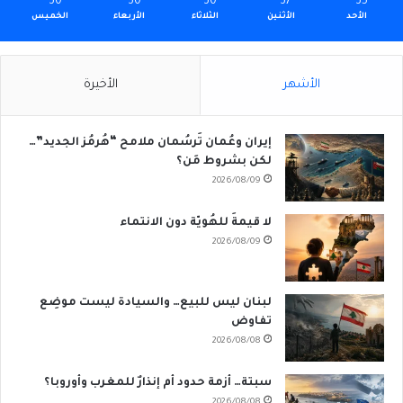
30
30
30
37
35
الأحد
الأثنين
الثلاثاء
الأربعاء
الخميس
الأشهر
الأخيرة
إيران وعُمان تَرسُمان ملامح “هُرمُز الجديد”…
لكن بشروط مَن؟
2026/08/09
لا قيمةَ للهُويّة دون الانتماء
2026/08/09
لبنان ليس للبيع… والسيادة ليست موضِع
تفاوض
2026/08/08
سبتة… أزمة حدود أم إنذارٌ للمغرب وأوروبا؟
2026/08/08