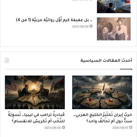
… بل عفيفة كرم أَوَّل روائيَّة عربيَّة (1 من 4)
2026/08/08
أحدث المقالات السياسية
حربُ إيران تَختَبِرُ الخليج العربي…
مُبادرةُ ترامب في ليبيا… تَسوِيَةٌ
ستُّ دول أم تحالفٌ واحد؟
للنُخَب أم تَكريسٌ للانقسام؟
2026/08/06
2026/08/07