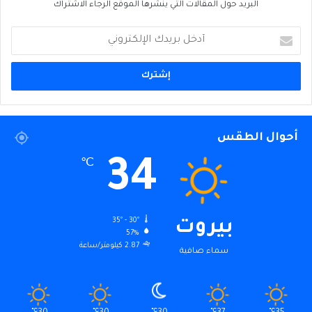
البريد حول المقالات التي ينشرها الموقع الرجاء الاشتراك
أدخل
بريدك
الإلكتروني
أحوال الطقس
34
℃
35º - 30º
بيروت
57%
2.87 كيلومتر/ساعة
سماء صافية
℃
℃
℃
℃
℃