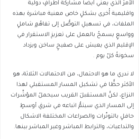
الأمرُ الذي يعني أيضًا مشاركةَ أطرافٍ دولية
واقليمية أُخرى بشكلٍ خاص معنية مباشرة بهذه
الملفات، في تسهيلِ التوصُّل إلى تفاهُمٍ شاملٍ
وواسعٍ يسمحُ بالعمل على تعزيزِ الاستقرار في
الإقليم الذي يعيش على صفيحٍ ساخن ويزداد
سخونةً كلّ يوم .
لا ندري ما هو الاحتمال، من الاحتمالات الثلاثة، هو
الأكثر حظًّا في تشكيل المسار المستقبلي لهذا
النزاع، لكنَّ المستقبلَ القريب سيحملُ المؤشِّرات
إلى المسار الذي سيتمُّ اتباعه في شرقِ أوسطٍ
حافلٍ بالتوتّرات والصراعات المختلفة الاشكال
والتداعيات، والترابط المباشر وغير المباشر بينها.