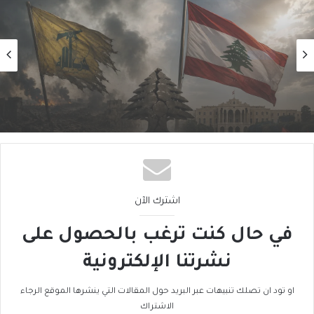
رأي
2026/08/06
تَخوينُ “حزب الله” رمزيَّة الدولة يُفقِدُهُ حاضِنَته
اللبنانية؟
اشترك الآن
في حال كنت ترغب بالحصول على
نشرتنا الإلكترونية
او تود ان تصلك تنبيهات عبر البريد حول المقالات التي ينشرها الموقع الرجاء
الاشتراك