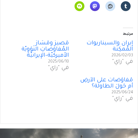
مرتبط
إيران والسيناريوات
مَصيرُ ومَسَارُ
المُمكِنَة
المُفاوَضاتِ النَوَوِيّة
الأميركيّة-الإيرانيّة
2026/02/03
في "رأي"
2025/06/10
في "رأي"
مُفاوَضاتٌ على الأرضِ
أم حَولَ الطاولة؟
2025/06/24
في "رأي"