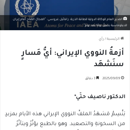
المدير العام للوكالة الدولية للطاقة الذرية، رافائيل غروسي: "المجالَ المُتاح أمام إيران
للديبلوماسية يضيقُ يومًا بعد يوم".
الرئيسية
/
رأي
أزمةُ النووي الإيراني: أيُّ مَسارٍ
سنَشهَد
2025/09/09
3 دقائق
الدكتور ناصيف حتّي*
يَتَّسِمُ مَشهَدُ الملفِّ النووي الإيراني هذه الأيام بمزيدٍ
من السخونةِ والتصعيد. وهو بالطبع يؤثّرُ ويتأثّرُ