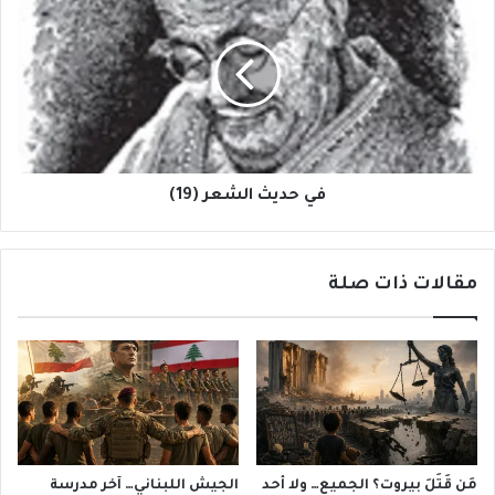
حديث
الشعر
(19)
في حديث الشعر (19)
مقالات ذات صلة
مَن قَتَلَ بيروت؟ الجميع… ولا أحد
الجيش اللبناني… آخر مدرسة