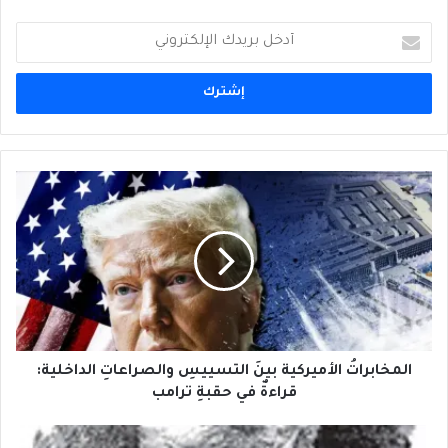
أدخل
بريدك
الإلكتروني
المخابراتُ
الأميركية
بينَ
التسييسِ
والصراعاتِ
الداخلية:
قراءةٌ
في
حقبةِ
ترامب
المخابراتُ الأميركية بينَ التسييسِ والصراعاتِ الداخلية:
قراءةٌ في حقبةِ ترامب
في