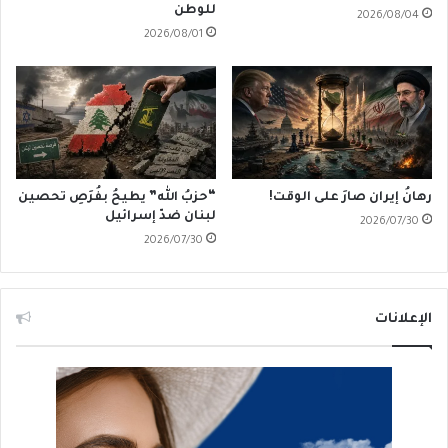
للوطن
2026/08/04
2026/08/01
رهانُ إيران صارَ على الوقت!
“حزبُ الله” يطيحُ بفُرَصِ تحصين
لبنان ضدّ إسرائيل
2026/07/30
2026/07/30
الإعلانات