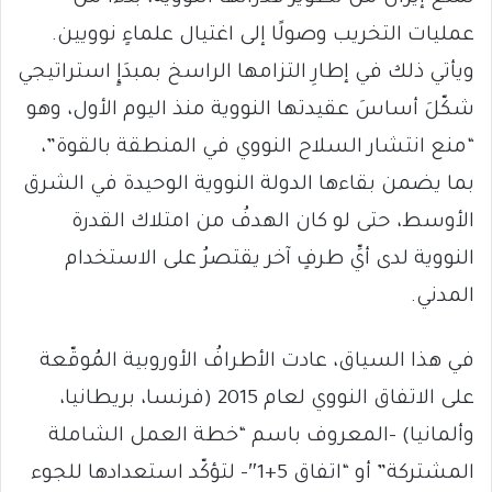
عمليات التخريب وصولًا إلى اغتيال علماءٍ نوويين.
ويأتي ذلك في إطارِ التزامها الراسخ بمبدَإٍ استراتيجي
شكّلَ أساسَ عقيدتها النووية منذ اليوم الأول، وهو
“منع انتشار السلاح النووي في المنطقة بالقوة”،
بما يضمن بقاءها الدولة النووية الوحيدة في الشرق
الأوسط، حتى لو كان الهدفُ من امتلاك القدرة
النووية لدى أيِّ طرفٍ آخر يقتصرُ على الاستخدام
المدني.
في هذا السياق، عادت الأطرافُ الأوروبية المُوقّعة
على الاتفاق النووي لعام 2015 (فرنسا، بريطانيا،
وألمانيا) –المعروف باسم “خطة العمل الشاملة
المشتركة” أو “اتفاق 5+1″– لتؤكّد استعدادها للجوء