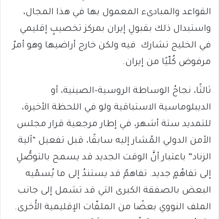
القواعد والمبادىء المعمول بها في هذا المجال،
واستبدال ذلك بقبولِ إيران بمركز تخصيبٍ إقليمي
في الخليج تشارك فيه ولكن خارج أراضيها وهو أمرٌ
مرفوض كُلّيًا من إيران.
ثالثًا، نجاحُ الوساطة الروسية-الصينية، أو
الديبلوماسية الاستباقية ولو في اللحظة الأخيرة،
للتمديد ستة أشهر، في إطار مرجعية قرار مجلس
الأمن الدولي المُشار إليه سابقًا، قبل تفعيل “آلية
الزناد” باعتبار أنَّ الوقت الجديد قد يسمح بالتوصُّلِ
إلى تفاهُمٍ جديد. تفاهمٌ قد يستندُ إلى ما يُسمّيه
البعض بالصفقة الكبرى التي قد تشمل إلى جانب
الملف النووي بعضًا من الملفّات الإقليمية الأُخرى.