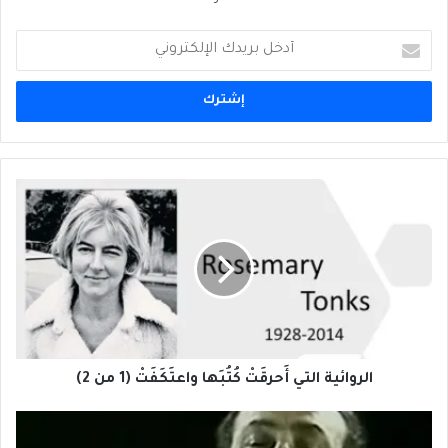
أدخل
بريدك
الإلكتروني
الروائية
التي
أَحرقَتْ
كُتُبَها
واعتَكَفَتْ
(1
من
2)
الروائية التي أَحرقَتْ كُتُبَها واعتَكَفَتْ (1 من 2)
2023
ثلاث