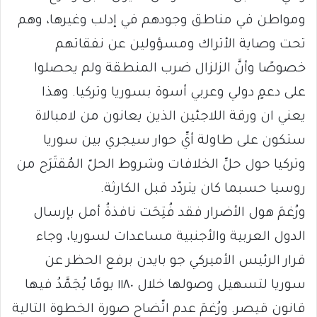
ومواطن في مناطق وجودهم في إدلب وغيرها، وهم
تحت وصاية الأتراك ومسؤولين عن نفقاتهم
خصوصًا وأنَّ الزلزال ضرب المنطقة ولم يحصلوا
على دعمٍ دولي وعربي أسوة بسوريا وتركيا. وهذا
يعني ان ورقة اللاجئين الذين يعانون من لامبالاة
ستكون على طاولة أيِّ حوار سيجري بين سوريا
وتركيا حول حلِّ الخلافات وشروط الحلّ المُقتَرَح من
روسيا حسبما كان يتردّد قبل الكارثة.
ورُغمَ هول الأضرار فقد فُتِحَت نافذةُ أمل بإرسال
الدول العربية والأجنبية مساعدات لسوريا، وجاء
قرار الرئيس الأميركي جو بايدن برفع الحظر عن
سوريا لتسهيل وصولها خلال ١١٨٠ يومًا يُجَمَّدُ فيها
قانون قيصر. ورُغمَ عدم اتّضاح صورة الخطوة التالية