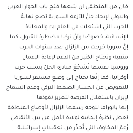
فان من المنطقي ان يتبعها فتح باب الحوار العربي
والدولي لإيجاد حلٍّ للأزمة السورية تضع نهايةً
للحرب التي اشتعلت في العام ٢٠١١ والمعاناة
الإنسانية، خصوصًا وأنَّ تركيا مضطرة للقبول، كما
إنَّ سوريا خرجت من الزلزال بعد سنوات الحرب
متعبة وتحتاج الكثير من الدعم لإعادة الإعمار.
وروسيا نفسها تُشجّعُ مبادرة الحلّ بسبب حرب
أوكرانيا، كما إنّها تحتاج إلى وضعٍ مستقر لسوريا
للتعويض عن انحسار الضغظ التركي وعدم السماح
لإيران باستغلال الفرصة لتعزيز نفوذها.
إنها بانوراما للوحة رسمها الزلزال لأوضاعِ المنطقة
تعطي نظرةً إيجابية لولادة الأمل من بين الأنقاض
رُغمَ المخاوف التي تُحذّر من تعقيداتٍ إسرائيلية