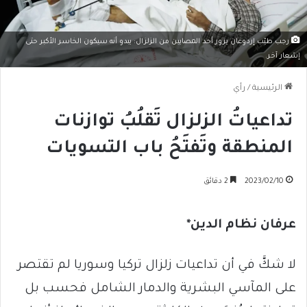
رجب طيّب إردوغان يزور أحد المصابين من الزلزال: يبدو أنه سيكون الخاسر الأكبر حتى
إشعار آخر.
الرئيسية
/
رأي
تداعياتُ الزلزال تَقلُبُ توازنات
المنطقة وتَفتَحُ باب التسويات
2023/02/10
2 دقائق
عرفان نظام الدين*
لا شكَّ في أن تداعيات زلزال تركيا وسوريا لم تقتصر
على المآسي البشرية والدمار الشامل فحسب بل