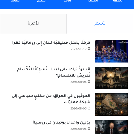
الجمعة
السبت
الأحد
الأثنين
الثلاثاء
الأشهر
الأخيرة
كركلَّا يحمل فينيقيَّة لبنان إِلى رومانيَّة فقرا
2026/08/07
مُبادرةُ ترامب في ليبيا… تَسوِيَةٌ للنُخَب أم
تَكريسٌ للانقسام؟
2026/08/06
الحوثيون في العراق: من مكتبٍ سياسي إلى
شبكةِ عمليّات
2026/08/06
بوتين واحد لا بوتينان في روسيا!
2026/08/06