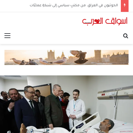
الحوثيون في العراق: من مكتبٍ سياسي إلى شبكةِ عمليّات
بحث عن
الق