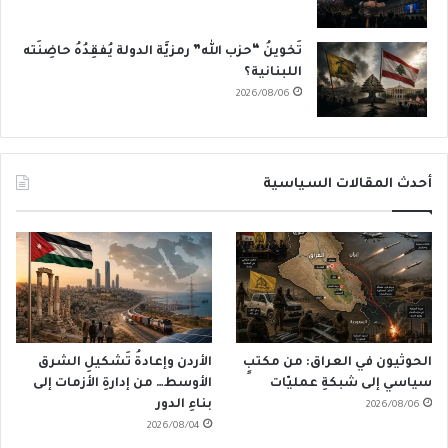
تَخوينُ “حزب الله” رمزيَّة الدولة يُفقِدُهُ حاضِنَته
اللبنانية؟
2026/08/06
أحدث المقالات السياسية
الحوثيون في العراق: من مكتبٍ
الأردن وإعادةُ تَشكيلِ الشرق
سياسي إلى شبكةِ عمليّات
الأوسط… من إدارةِ الأزمات إلى
بناءِ الدور
2026/08/06
2026/08/04