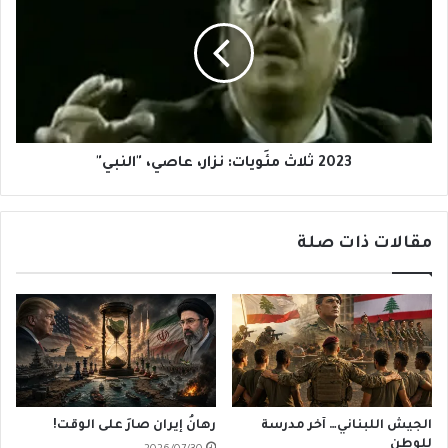
مئَويات:
نزار،
عاصي،
"النبي"
2023 ثلاث مئَويات: نزار، عاصي، "النبي"
مقالات ذات صلة
الجيش اللبناني… آخر مدرسة
رهانُ إيران صارَ على الوقت!
للوطن