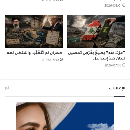
2026/07/30
2026/08/01
“حزبُ الله” يطيحُ بفُرَصِ تحصين
طهران لم تَتَغَيَّر.. واشنطن نعم
لبنان ضدّ إسرائيل
2026/07/30
2026/07/30
الإعلانات