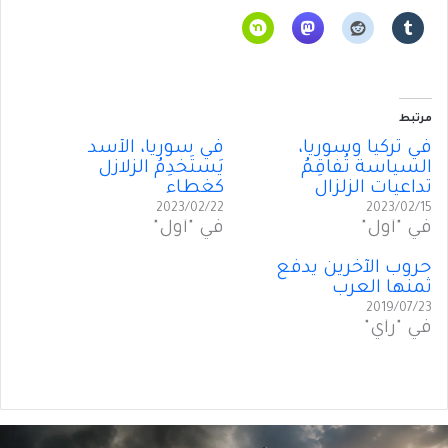
مرتبط
في تركيا وسوريا،
في سوريا، الأسد
السياسة تُفاقِمُ
يَستَخدِمُ الزلازل
تداعيات الزلزال
كغطاء
2023/02/22
2023/02/15
في "أول"
في "أول"
حروب الآخرين يدفع
ثمنها العرب
2019/07/23
في "رأي"