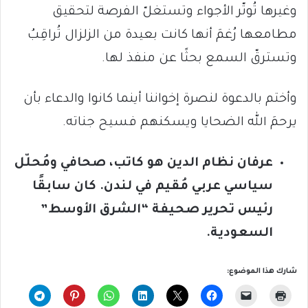
وغيرها تُوتّر الأجواء وتستغلّ الفرصة لتحقيق
مطامعها رُغمَ أنها كانت بعيدة من الزلزال تُراقِبُ
وتسترقّ السمع بحثًا عن منفذ لها.
وأختم بالدعوة لنصرة إخواننا أينما كانوا والدعاء بأن
يرحمَ الله الضحايا ويسكنهم فسيح جناته.
عرفان نظام الدين هو كاتب، صحافي ومُحلّل
سياسي عربي مُقيم في لندن. كان سابقًا
رئيس تحرير صحيفة “الشرق الأوسط”
السعودية.
شارك هذا الموضوع: