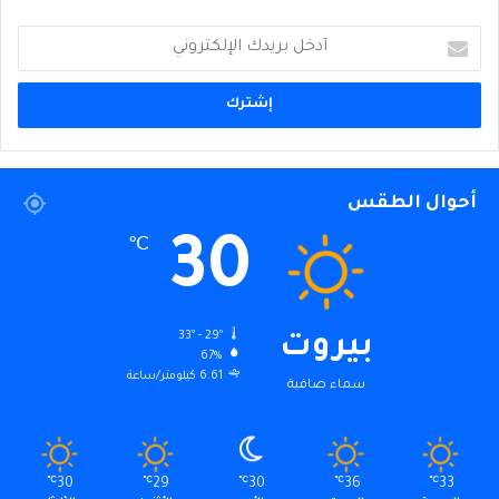
أدخل
بريدك
الإلكتروني
أحوال الطقس
30
℃
33º - 29º
بيروت
67%
6.61 كيلومتر/ساعة
سماء صافية
℃
30
℃
29
℃
30
℃
36
℃
33