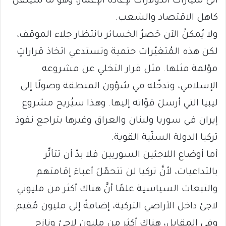
الى مليارات الدولارات لإعادة الإعمار، وهو ما سيُثقل
كاهل الاقتصاد والشعب.
ولا يُمكنُ الآن حَصرُ الخسائر بانتظار جلاء الموقف،
لكن هذه المُتغيّرات حتمية وتستدعي اتخاذ قراراتٍ
مؤلمة مثلها. مثل قرار التخلي عن مشروعه
الإسلامي، وتدخّله في شؤون المنطقة وصولًا إلى
ليبيا التي أرسلَ قوّاته إليها. وهذا سيُريح مشروع
إيران في سوريا ولبنان والعراق وغيرها بتراجع نفوذ
تركيا الدولة السنّية القوية.
أما أوضاع اللاجئين السوريين فلا بدّ أن تتأثّر
بالتداعيات، لأنَّ تركيا لن تتحمّلَ أعباءَ إقامتهم
والتبعات السياسية علمًا أنَّ هناك أكثر من مليوني
لاجئ داخل الأراضي التركية، إضافةً إلى مليون مُقيم.
وفي المقابل، هناك أكثر من مليون لاجئ ونازح