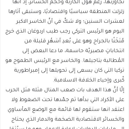
تجاوزتها، رُغمَ هول الكارثة وحجم الخسائر، إذ أنها
زلزلت المنطقة سياسيًا واقتصاديًا، وستبقى آثارها
لعشرات السنين؛ ولا شكَّ في أنَّ الخاسر الاكبر
اليوم هو الرئيس التركي رجب طيب اردوغان الذي خرج
مُثخَنًا بالجراح وهو على بُعدِ أشهُرٍ قليلة من
انتخاباتٍ مصيريّة حاسمة، ما دعا البعض إلى
المُطالبة بتاجيلها. والخاسر مع الرئيس الطموح هو
تركيا التي كان يسعى إلى تحويلها إلى إمبراطورية
كُبرى وإحياء الخلافة الاسلامية.
إلّا أنَّ هذا الهدف بات صعب المنال مثله مثل الحرب
على الأكراد التي بدأها ثم جمّدها تحت الضغوط ولا
اعتقد انها ستقوم لها قائمة مع الوضع المأساوي
والخسائر الاقتصادية الضخمة والدمار الذي يحتاج