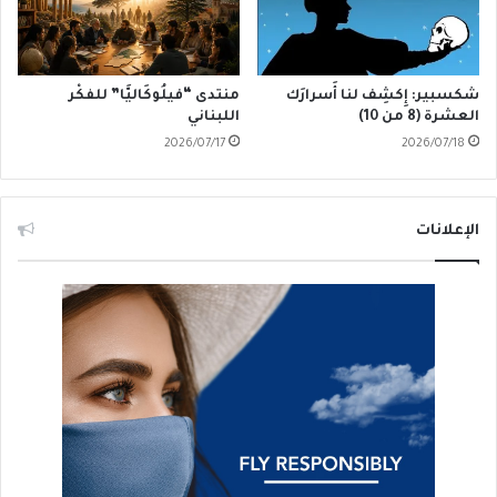
شكسبير: إِكشِف لنا أَسرارَك
منتدى “فيلُوكَاليَّا” للفكْر
العشرة (8 من 10)
اللبناني
2026/07/17
2026/07/18
الإعلانات