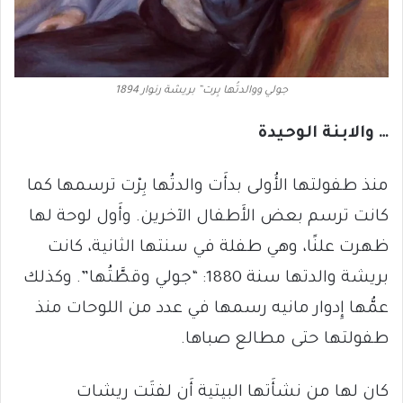
جولي ووالدتُها بِرت” بريشة رنوار 1894
… والابنة الوحيدة
منذ طفولتها الأُولى بدأَت والدتُها بِرْت ترسمها كما
كانت ترسم بعض الأَطفال الآخرين. وأَول لوحة لها
ظهرت علنًا، وهي طفلة في سنتها الثانية، كانت
بريشة والدتها سنة 1880: “جولي وقطَّتُها”. وكذلك
عمُّها إِدوار مانيه رسمها في عدد من اللوحات منذ
طفولتها حتى مطالع صباها.
كان لها من نشأَتها البيتية أَن لفتَت ريشات