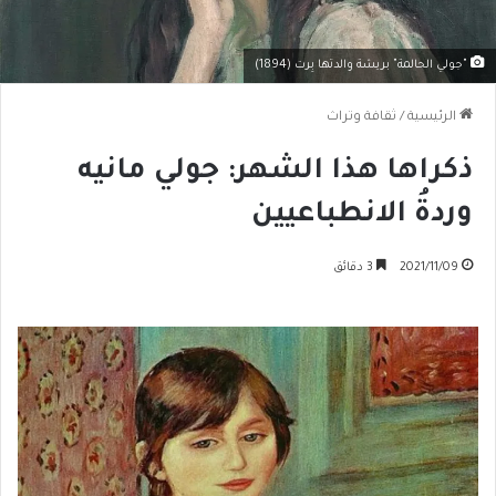
"جولي الحالمة" بريشة والدتها بِرت (1894)
الرئيسية
/
ثقافة وتراث
ذكراها هذا الشهر: جولي مانيه
وردةُ الانطباعيين
2021/11/09
3 دقائق