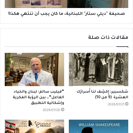
أن
تنتهي
هكذا!
صحيفة "ديلي ستار" اللبنانية، ما كان يجب أن تنتهي هكذا!
مقالات ذات صلة
شكسبير: إِكشِف لنا أَسرارَك
“فيليب سالم: لبنان والحياد
العشرة (9 من 10)
الفاعل”… بين الرؤية الفكرية
وإشكالية التطبيق
2026/07/21
2026/07/20