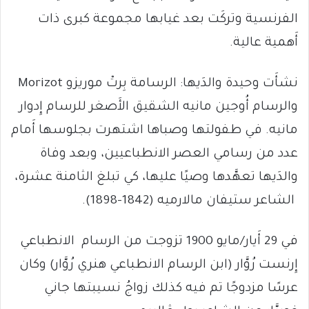
الفرنسية وتركَت بعد غيابها مجموعة كبرى ذات
أَهمية عالية.
نشأَت وحيدة والدَيها: الرسامة بِرتْ موريزو Morizot
والرسام أُوجين مانيه الشقيق الأَصغر للرسام إِدوار
مانيه. في طفولتها وصباها اشتهرت بجلوسها أَمام
عدد من رسامي العصر الانطباعيين، وبعد وفاة
والدَيها تعهَّدها وصيًا عليها، كي تبلغ الثامنة عشرة،
الشاعر ستيفان مالارميه (1842-1898).
في 29 أَيار/مايو 1900 تزوجت من الرسام الانطباعي
إِرنست رُوَّار (ابن الرسام الانطباعي هنري رُوَّار) وكان
عرسًا مزدوجًا تم فيه كذلك زواجُ نسيبتها جاني