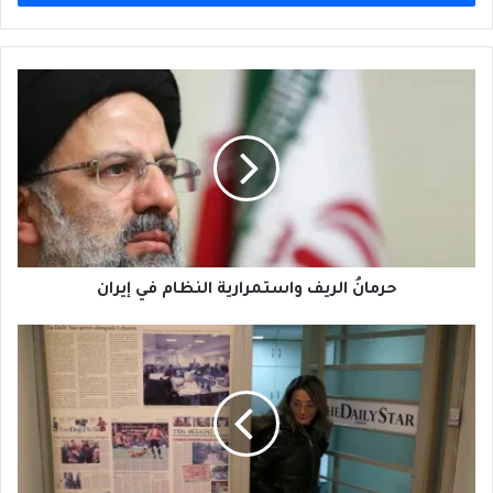
حرمانُ
الريف
واستمرارية
النظام
في
إيران
حرمانُ الريف واستمرارية النظام في إيران
صحيفة
"ديلي
ستار"
اللبنانية،
ما
كان
يجب