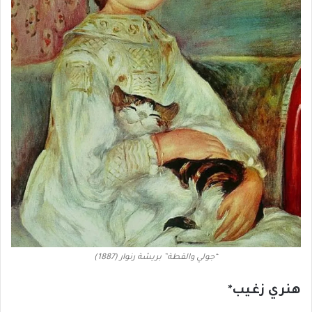
“جولي والقطة” بريشة رنوار (1887)
هنري زغيب*