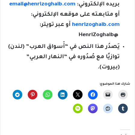
بريده الإلكتروني:
email@henrizoghaib.com
أو متابعته على موقعه الإلكتروني:
henrizoghaib.com
أو عبر تويتر:
@HenriZoghaib
يَصدُر هذا النص في “أَسواق العرب” (لندن)
توازيًا مع صُدُوره في “النهار العربي”
(بيروت).
شارك هذا الموضوع: