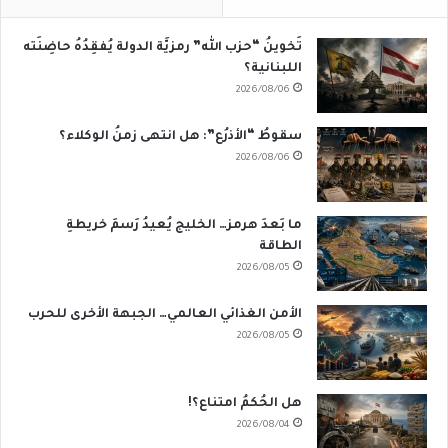
تَخوينُ “حزب الله” رمزيَّة الدولة يُفقِدُهُ حاضِنَته
اللبنانية؟
2026/08/06
سقوطُ “الأذرُع”: هل انتهى زمنُ الوكلاء؟
2026/08/06
ما بَعدَ هرمز… الخليج يُعيدُ رَسمَ خريطةِ
الطاقة
2026/08/05
الأمن الغذائي العالمي… الجبهة الأخرى للحرب
2026/08/05
هل الحُكمُ امتناع؟!
2026/08/04