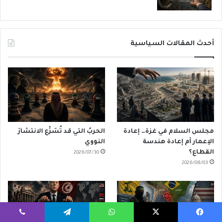
أحدث المقالات السياسية
مجلس السلام في غزة… إعادة
الحربُ التي قد تُسَرِّع الانتشارَ
الإعمار أم إعادة هندسة
النووي
القطاع؟
2026/07/30
2026/08/03
يسبوك
‫X
واتساب
تيلقرام
ڤايبر