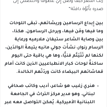
زلتُ أَشعر كيف وصلَ إِليَّ عطوفًا واحتضنَني إِلى
صدره بأُبُوَّة دافئة”
بين إِبداع الرسامين وريشاتهم، تبقى اللوحات
وما فيها ومَن فيها، ويرحل الرسامون. هكذا،
بين وصاية الشاعر ستيفان ملارميه ورعاية
الرسام رنوار، نشأَت جولي مانيه يتيمةَ الوالدَين،
لكنها لم تَتَيَتَّم فنيًّا، وها هي باقية حتى اليوم
ساكنةً لوحات كبار الانطباعيين الذين كانت أمام
قماشاتهم البيضاء كانت وردَتَهم الخالدة.
هنري زغيب هو شاعر، أديب وكاتب صحافي
لبناني. وهو مدير مركز التراث في الجامعة
اللبنانية الأميركية. يُمكن التواصل معه عبر