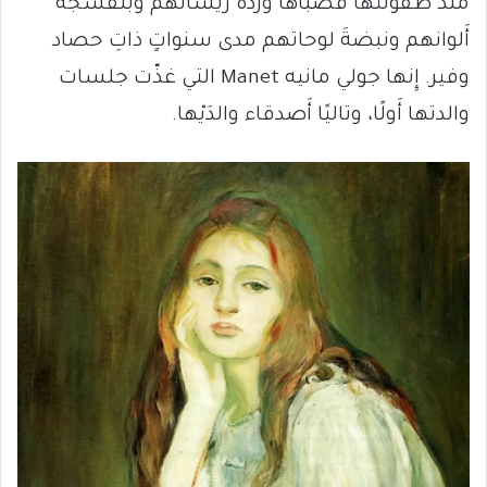
منذ طفولتها فصباها وردةَ ريشاتهم وبنفسجةَ
أَلوانهم ونبضةَ لوحاتهم مدى سنواتٍ ذاتِ حصاد
وفير. إِنها جولي مانيه Manet التي غذّت جلسات
والدتها أَولًا، وتاليًا أَصدقاء والدَيْها.