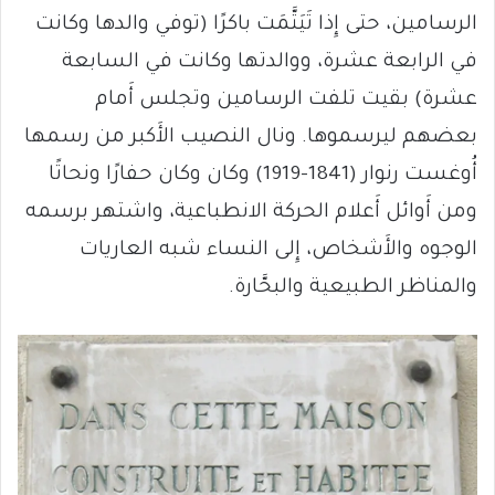
الرسامين، حتى إِذا تَيَتَّمَت باكرًا (توفي والدها وكانت
في الرابعة عشرة، ووالدتها وكانت في السابعة
عشرة) بقيت تلفت الرسامين وتجلس أَمام
بعضهم ليرسموها. ونال النصيب الأَكبر من رسمها
أُوغست رنوار (1841-1919) وكان وكان حفارًا ونحاتًا
ومن أَوائل أَعلام الحركة الانطباعية، واشتهر برسمه
الوجوه والأَشخاص، إِلى النساء شبه العاريات
والمناظر الطبيعية والبحَّارة.