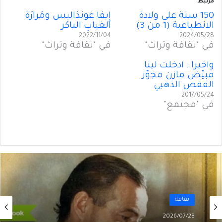
مرتبط
150 سنة على ولادة
إِيفا غونذاليس ومَرارَةُ
الانطباعية (1 من 3)
الغيابِ الباكر
2022/11/04
2024/05/28
في "ثقافة وتراث"
في "ثقافة وتراث"
وأخيراً.. أدخَلَت لينا
مبيّض مازن مجوّز
القفص الذهبي
2017/05/24
في "مجتمع"
ثقافة
2026/07/28