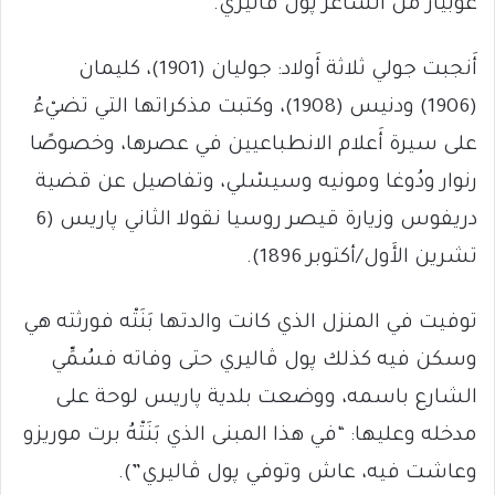
غوبيَّار من الشاعر پول ڤاليري.
أَنجبت جولي ثلاثة أَولاد: جوليان (1901)، كليمان
(1906) ودنيس (1908)، وكتبت مذكراتها التي تضيْءُ
على سيرة أَعلام الانطباعيين في عصرها، وخصوصًا
رنوار ودُوغا ومونيه وسيسْلي، وتفاصيل عن قضية
دريفوس وزيارة قيصر روسيا نقولا الثاني پاريس (6
تشرين الأَول/أكتوبر 1896).
توفيت في المنزل الذي كانت والدتها بَنَتْه فورثته هي
وسكن فيه كذلك پول ڤاليري حتى وفاته فسُمِّي
الشارع باسمه، ووضعت بلدية پاريس لوحة على
مدخله وعليها: “في هذا المبنى الذي بَنَتْهُ برت موريزو
وعاشت فيه، عاش وتوفي پول ڤاليري”).