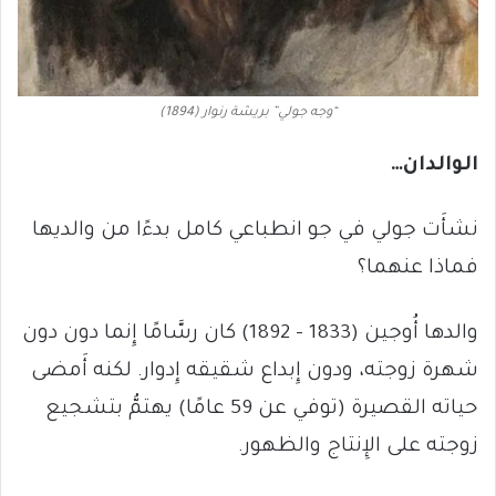
“وجه جولي” بريشة رنوار (1894)
الوالدان…
نشأَت جولي في جو انطباعي كامل بدءًا من والديها
فماذا عنهما؟
والدها أُوجين (1833 – 1892) كان رسَّامًا إِنما دون دون
شهرة زوجته، ودون إِبداع شقيقه إِدوار. لكنه أَمضى
حياته القصيرة (توفي عن 59 عامًا) يهتمُّ بتشجيع
زوجته على الإِنتاج والظهور.