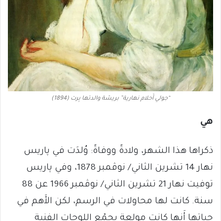
“جولي أَحلام نهارية” بريشة والدتها بِرت (1894)
هي
ذكراها هذا الشهر، ولادةً ووفاةً: وُلدَت في پاريس
نهار 14 تشرين الثاني/ نوڤمبر 1878، وفي پاريس
توفيت نهار 21 تشرين الثاني/ نوڤمبر 1966 عن 88
سنة. كانت لها محاولات في الرسم، لكن الأَهم في
حياتها أَنها كانت مولعة بجمْع اللوحات الفنية