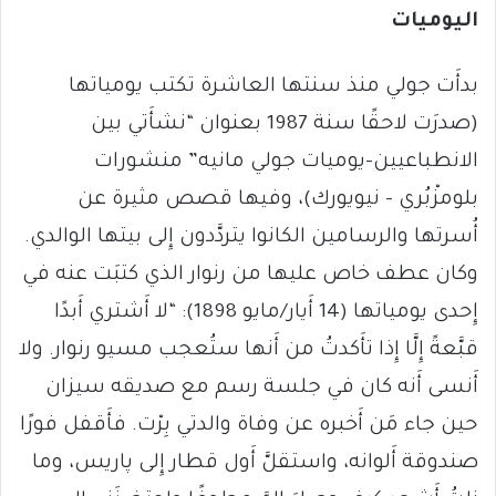
اليوميات
بدأَت جولي منذ سنتها العاشرة تكتب يومياتها
(صدرَت لاحقًا سنة 1987 بعنوان “نشأَتي بين
الانطباعيين-يوميات جولي مانيه” منشورات
بلومزْبُري – نيويورك)، وفيها قصص مثيرة عن
أُسرتها والرسامين الكانوا يتردَّدون إِلى بيتها الوالدي.
وكان عطف خاص عليها من رنوار الذي كتبَت عنه في
إِحدى يومياتها (14 أَيار/مايو 1898): “لا أَشتري أَبدًا
قبَّعةً إِلَّا إِذا تأَكدتُ من أَنها ستُعجب مسيو رنوار. ولا
أَنسى أَنه كان في جلسة رسم مع صديقه سيزان
حين جاء مَن أَخبره عن وفاة والدتي بِرْت. فأَقفل فورًا
صندوقة أَلوانه، واستقلَّ أَول قطار إِلى پاريس، وما