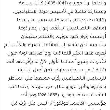
والدتها بِرت موريزو (1841-1895) كانت رسامة
ومشاركة فاعلة في تأْسيس حركة الانطباعيين،
وكانت طليعية في عصرها، تستقبل في بيتها
زملاءَها الانطباعيين (سِلْفُها إِدوار، إِدغار دُوغا،
أُوغست رنوار، كلود مونيه، والشاعر ستيفان
مالارميه الذي عرَّفها إِلى زملائه الشعراء والكتَّاب. لم
يُعرف عنها الكثير لأَنها ذات يوم أَصابتها نوبة جنون
فأَحرقت جميع أَعمالها الأُولى. كلُّ ما يؤْثَر عنها أَنها
شاركت في سبعة معارض (من أَصل ثمانية)
للرسامين الانطباعيين ركَّزت جميعها على المناظر
والوُجوه وتأْثير النور والظل على اللوحة. وعنها كتب
الناقد غوستاڤ جوفري (1855-1926 وهو أَحد
مؤَسسي “أَكاديميا غونكور”): “ليس مثل بِرْت مَن