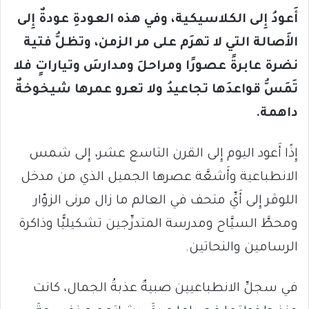
أَعودُ إِلى الكلاسيكية، وفي هذه العودةِ عودةٌ إِلى
الأَصالة التي لا تهرَم على مر الزمن، وتظلُّ فتية
نضرة عابرةً عصورًا ومراحلَ ومدارسَ وتياراتٍ فلا
تَمَسُّ قواعدَها تجاعيدُ ولا تعرو عمرها شيخوخةٌ
داهمة.
إِذًا أَعود اليوم إِلى القرن التاسع عشر، إِلى شمس
الانطباعية وأَشعَّة عصرها الجميل الذي من مدخل
اللوڤر إِلى أَيِّ متحف في العالم ما زال مرنى الزوّار
ومحطَّ السيَّاح ومدرسة المتدرِّجين تشكيليًّا وذاكرة
الرسامين والنحاتين.
في سجلِّ الانطباعيين صبيةٌ عذبةُ الجمال، كانت