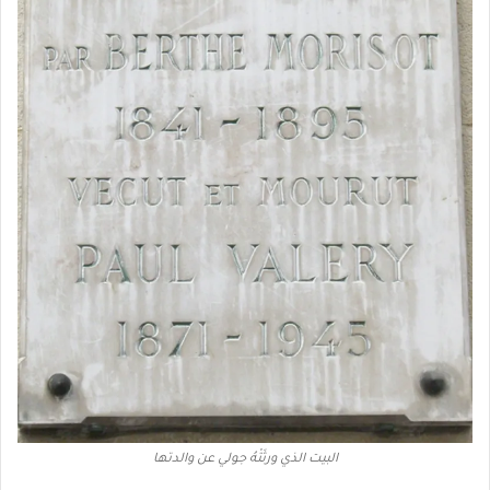
البيت الذي ورثَتْهُ جولي عن والدتها