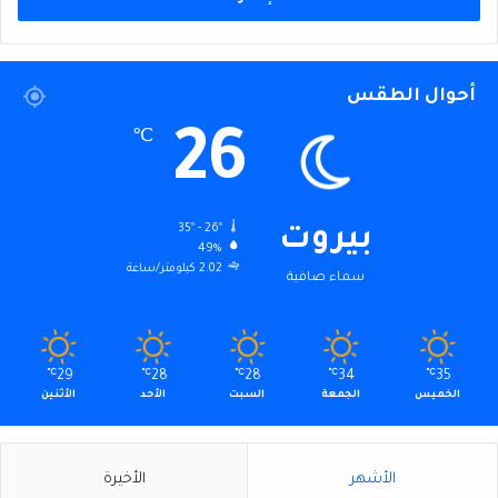
أحوال الطقس
26
℃
35º - 26º
بيروت
49%
2.02 كيلومتر/ساعة
سماء صافية
℃
29
℃
28
℃
28
℃
34
℃
35
الخميس
الجمعة
السبت
الأحد
الأثنين
الأشهر
الأخيرة