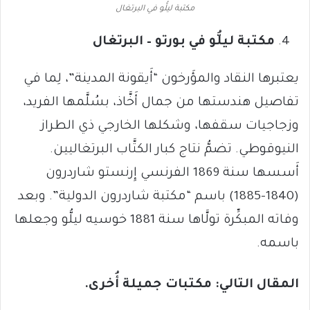
مكتبة ليلُّو في البرتغال
مكتبة ليلُّو في بورتو – البرتغال
يعتبرها النقاد والمؤَرخون “أَيقونة المدينة”، لِما في
تفاصيل هندستها من جمال أَخَّاذ، بسُلَّمها الفريد،
وزجاجيات سقفها، وشكلها الخارجي ذي الطراز
النيوقوطي. تضمُّ نتاج كبار الكتَّاب البرتغاليين.
أَسسها سنة 1869 الفرنسي إِرنستو شاردرون
(1840-1885) باسم “مكتبة شاردرون الدولية”. وبعد
وفاته المبكِّرة تولَّاها سنة 1881 خوسيه ليلُّو وجعلها
باسمه.
المقال التالي: مكتبات جميلة أُخرى.