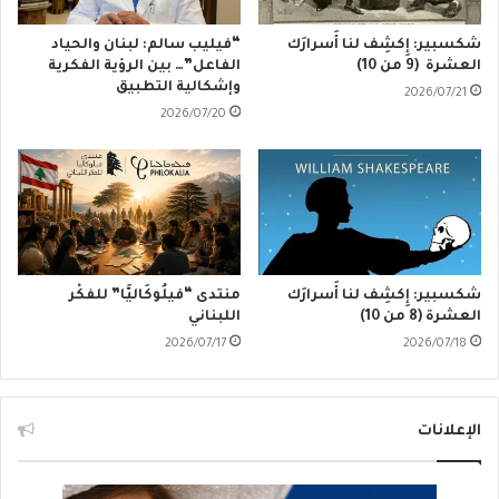
شكسبير: إِكشِف لنا أَسرارَك
“فيليب سالم: لبنان والحياد
العشرة (9 من 10)
الفاعل”… بين الرؤية الفكرية
وإشكالية التطبيق
2026/07/21
2026/07/20
شكسبير: إِكشِف لنا أَسرارَك
منتدى “فيلُوكَاليَّا” للفكْر
العشرة (8 من 10)
اللبناني
2026/07/17
2026/07/18
الإعلانات