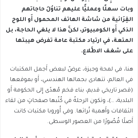
وبات سهلًا وعمليًّا عليهم تناوُلُ حاجاتهم
القِرَائية من شاشة الهاتف المحمول أَو اللوح
الذكي أَو الكومبيوتر، لكنَّ هذا لا يلغي الحاجة، بل
المتعة، في ارتياد مكتبة عامة تفرض هيبتها
على شغف الاطَّلاع.
هنا، في لمحة وجيزة، عرضٌ لبعض أَجمل المكتبات
في العالم، تتهادى بجمالها الهندسي، أَو بموقعها
(قصر تاريخي قديم، بناء فخم مُهدًى إِلى الحكومة أَو
البلدية، …)، وتكون الرحلةُ في كُتُبها صفحاتٍ من لقاء
الثقافات وأَهمية تُراثها. وفي أُوروبا مكتبات كانت
أَصلًا قُصُورًا من العصور الوسطى.