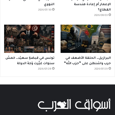
الإعمار أم إعادة هندسة
النووي
القطاع؟
2026/07/30
2026/08/03
البرازيل… الحلقة الأضعف في
تونس في قبضةِ سعيّد… خمسُ
حرب واشنطن على “حزب الله”
سنوات غيَّرت وَجهَ الدولة
2026/07/28
2026/07/29