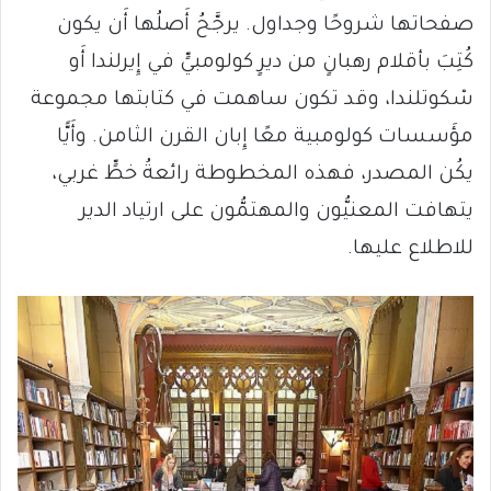
صفحاتها شروحًا وجداول. يرجَّحُ أَصلُها أَن يكون
كُتِبَ بأقلام رهبانٍ من ديرٍ كولومبيٍّ في إِيرلندا أَو
سْكوتلندا، وقد تكون ساهمت في كتابتها مجموعة
مؤَسسات كولومبية معًا إِبان القرن الثامن. وأَيًّا
يكُن المصدر، فهذه المخطوطة رائعةُ خطٍّ غربي،
يتهافت المعنيُّون والمهتمُّون على ارتياد الدير
للاطلاع عليها.