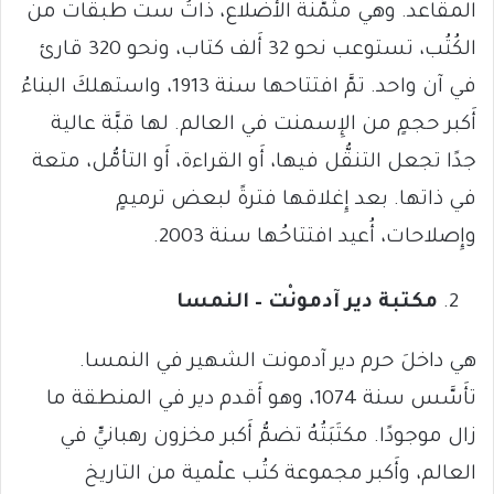
المقاعد. وهي مثمَّنة الأَضلاع، ذاتُ ست طبقات من
الكُتُب، تستوعب نحو 32 أَلف كتاب، ونحو 320 قارئ
في آن واحد. تمَّ افتتاحها سنة 1913، واستهلكَ البناءُ
أَكبر حجمٍ من الإِسمنت في العالم. لها قبَّة عالية
جدًا تجعل التنقُّل فيها، أَو القراءة، أَو التأمُّل، متعة
في ذاتها. بعد إِغلاقها فترةً لبعض ترميمٍ
وإِصلاحات، أُعيد افتتاحُها سنة 2003.
مكتبة دير آدمونْت – النمسا
هي داخلَ حرم دير آدمونت الشهير في النمسا.
تأَسَّس سنة 1074، وهو أَقدم دير في المنطقة ما
زال موجودًا. مكتَبَتُهُ تضمُّ أَكبر مخزون رهبانيٍّ في
العالم، وأَكبر مجموعة كتُب علْمية من التاريخ