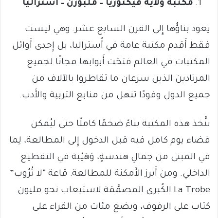
مكتبة ولاية فيكتوريا – ملبورن – أستراليا
يعود بناؤُها إِلى القرن السابع عشر. وهي ليست
فقط أَقدم مكتبة عامة في أُستراليا، بل إِحدى أَوائل
المكتبات في العالم فتحَت أَبوابها مجانًا لجميع
المرتادين الذين سرعان ما تقاطروا بالآلاف من
جميع الدول وفودًا تنهل من منابع التربية والأَدب.
تتَّخذ هذه المكتبة بناءً ضخمًا كاملًا حتى ليُمكن
قضاء يوم كامل فيه قبل الدخول إِلى المطالعة، لِما
في المبنى من جمالِ هندسةٍ، وَهَيْبة في التقطيع
الداخلي. ومن أَبرز الأَمكنة للمطالعة: قاعة “لا تُرُوب”
La Trobe الكُبرى المصمَّمَة لاستيعاب نحو مليون
كتاب على الرفوف، وبضع مئات من القراء على