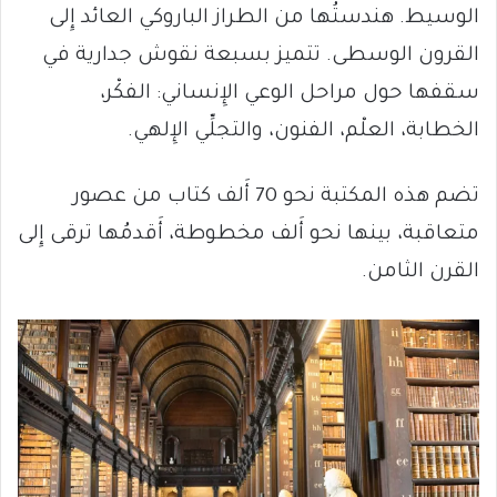
الوسيط. هندستُها من الطراز الباروكي العائد إِلى
القرون الوسطى. تتميز بسبعة نقوش جدارية في
سقفها حول مراحل الوعي الإِنساني: الفكْر،
الخطابة، العلْم، الفنون، والتجلِّي الإِلهي.
تضم هذه المكتبة نحو 70 أَلف كتاب من عصور
متعاقبة، بينها نحو أَلف مخطوطة، أَقدمُها ترقى إِلى
القرن الثامن.