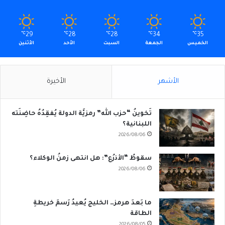
℃
29
℃
28
℃
28
℃
34
℃
35
الخميس
الجمعة
السبت
الأحد
الأثنين
الأشهر
الأخيرة
تَخوينُ “حزب الله” رمزيَّة الدولة يُفقِدُهُ حاضِنَته
اللبنانية؟
2026/08/06
سقوطُ “الأذرُع”: هل انتهى زمنُ الوكلاء؟
2026/08/06
ما بَعدَ هرمز… الخليج يُعيدُ رَسمَ خريطةِ
الطاقة
2026/08/05