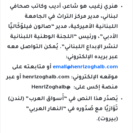
هنري زغيب هو شاعر، أديب وكاتب صحافي
لبناني، مدير مركز التراث في الجامعة
اللبنانية الأميركية، مدير “صالون فيلوُكَاليَّا
الأدبي”، ورئيس “اللجنة الوطنية اللبنانية
لنشر الإبداع اللبناني”. يُمكن التواصل معه
عبر بريده الإلكتروني:
email@henrizoghaib.com
أو متابعته على
موقعه الإلكتروني:
henrizoghaib.com
أو عبر
منصة إكس على:
@HenriZoghaib
يَصدُر هذا النص في “أَسواق العرب” (لندن)
تَوَازيًا مع صُدُوره في “النهار العربي”
(بيروت)
.