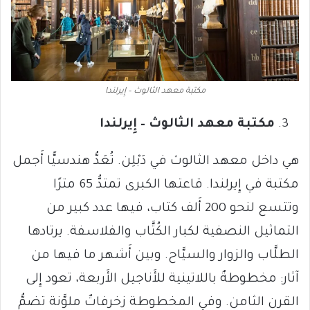
مكتبة معهد الثالوث – إِيرلندا
مكتبة معهد الثالوث – إِيرلندا
هي داخل معهد الثالوث في دَبْلِن. تُعَدُّ هندسيًّا أَجمل
مكتبة في إِيرلندا. قاعتها الكبرى تمتدُّ 65 مترًا
وتتسع لنحو 200 أَلف كتاب، فيها عدد كبير من
التماثيل النصفية لكبار الكُتَّاب والفلاسفة. يرتادها
الطلَّاب والزوار والسيَّاح. وبين أَشهر ما فيها من
آثار: مخطوطةٌ باللاتينية للأَناجيل الأَربعة، تعود إِلى
القرن الثامن. وفي المخطوطة زخرفاتٌ ملوَّنة تضمُّ