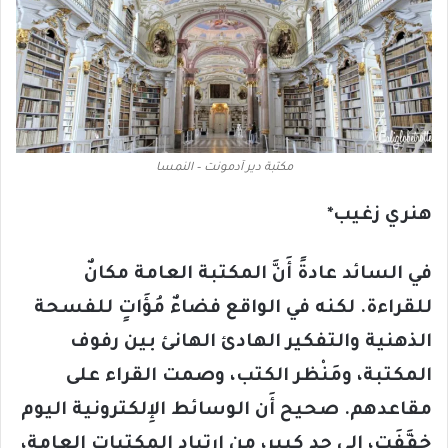
مكتبة دير آدمونت – النمسا
هنري زغيب
*
في السائد عادةً أَنَّ المكتبة العامة مكانٌ
للقراءة. لكنه في الواقع فضاءٌ مُؤَاتٍ للفسحة
الذهنية والتفكير الهادئ الهانئ بين رفوف
المكتبة
،
ومَنْظر الكتب، وصمت القراء على
مقاعدهم. صحيح أَن الوسائط الإِلكترونية اليوم
خفَّفَت، إِلى حد كبير، من ارتياد المكتبات العامة،