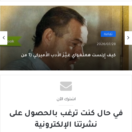
ثقافة
2026/07/28
كيف إِرنست همنغواي غـيَّـرَ الأَدب الأَميركي (1 من
3)
اشترك الآن
في حال كنت ترغب بالحصول على
نشرتنا الإلكترونية