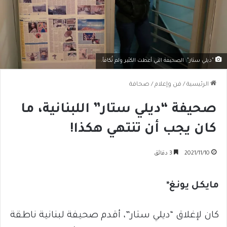
"ديلي ستار": الصحيفة التي أعطت الكثير ولم تُكافأ.
الرئيسية
/
فن وإعلام
/
صحافة
صحيفة “ديلي ستار” اللبنانية، ما
كان يجب أن تنتهي هكذا!
2021/11/10
3 دقائق
مايكل يونغ*
كان لإغلاق “ديلي ستار”، أقدم صحيفة لبنانية ناطقة