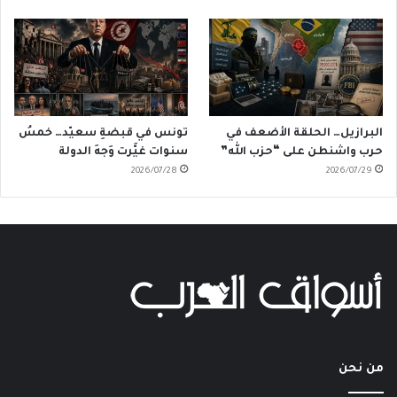
البرازيل… الحلقة الأضعف في
تونس في قبضةِ سعيّد… خمسُ
حرب واشنطن على “حزب الله”
سنوات غيَّرت وَجهَ الدولة
2026/07/28
2026/07/29
من نحن