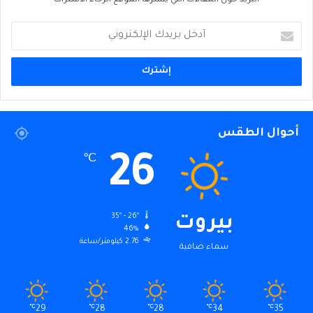
البريد حول المقالات التي ينشرها الموقع الرجاء الاشتراك
أدخل
بريدك
الإلكتروني
أحوال الطقس
26
℃
35º - 26º
بيروت
46%
2.76 كيلومتر/ساعة
سماء صافية
℃
29
℃
28
℃
28
℃
34
℃
35