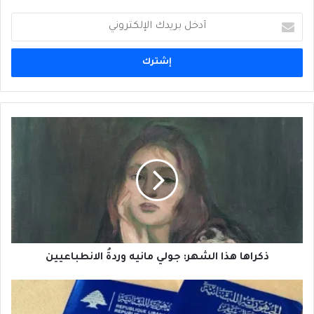
أدخل
بريدك
الإلكتروني
ذكراها
هذا
الشهر:
جولي
مانيه
وردةُ
الانطباعيين
ذكراها هذا الشهر: جولي مانيه وردةُ الانطباعيين
بين
التجنُّس