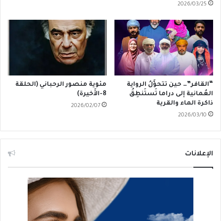
2026/03/25
“القافر”… حين تتحوَّلُ الرواية
مئوية منصور الرحباني (الحلقة
العُمانية إلى دراما تَستَنطِقُ
8-الأَخيرة)
ذاكرة الماء والقرية
2026/02/07
2026/03/10
الإعلانات