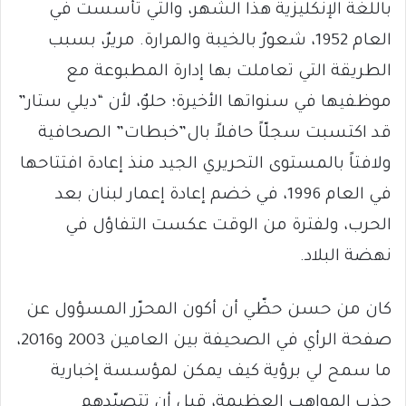
باللغة الإنكليزية هذا الشهر، والتي تأسست في
العام 1952، شعورٌ بالخيبة والمرارة. مريرٌ، بسبب
الطريقة التي تعاملت بها إدارة المطبوعة مع
موظفيها في سنواتها الأخيرة؛ حلوٌ، لأن “ديلي ستار”
قد اكتسبت سجلّاً حافلاً بال”خبطات” الصحافية
ولافتاً بالمستوى التحريري الجيد منذ إعادة افتتاحها
في العام 1996، في خضم إعادة إعمار لبنان بعد
الحرب، ولفترة من الوقت عكست التفاؤل في
نهضة البلاد.
كان من حسن حظّي أن أكون المحرّر المسؤول عن
صفحة الرأي في الصحيفة بين العامين 2003 و2016،
ما سمح لي برؤية كيف يمكن لمؤسسة إخبارية
جذب المواهب العظيمة، قبل أن تتصيّدهم