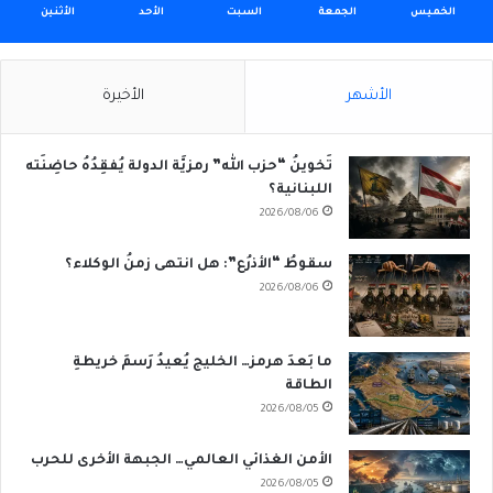
الخميس
الجمعة
السبت
الأحد
الأثنين
الأشهر
الأخيرة
تَخوينُ “حزب الله” رمزيَّة الدولة يُفقِدُهُ حاضِنَته
اللبنانية؟
2026/08/06
سقوطُ “الأذرُع”: هل انتهى زمنُ الوكلاء؟
2026/08/06
ما بَعدَ هرمز… الخليج يُعيدُ رَسمَ خريطةِ
الطاقة
2026/08/05
الأمن الغذائي العالمي… الجبهة الأخرى للحرب
2026/08/05