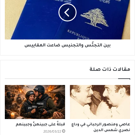
والتجنيس
ضاعت
المقاييس
بين التجنُّس والتجنيس ضاعت المقاييس
مقالات ذات صلة
عاصي ومنصور الرحباني في وداع
قبلةٌ على جبينهنَّ وجبينهم
نصري شمس الدين
2026/03/22