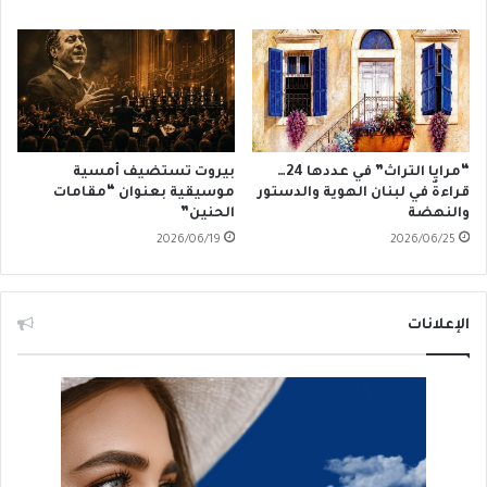
“مرايا التراث” في عددها 24…
بيروت تستضيف أمسية
قراءةٌ في لبنان الهوية والدستور
موسيقية بعنوان “مقامات
والنهضة
الحنين”
2026/06/19
2026/06/25
الإعلانات