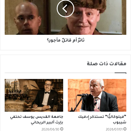
مأجور؟
ثائرٌ أم قاتلٌ مأجور؟
مقالات ذات صلة
“فيلوكاليًّا” تستذكر إِدفيك
جامعة القديس يوسف تحتفي
شيبوب
بإرث ألبير الريحاني
2026/06/30
2026/07/01