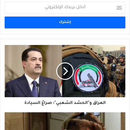
أدخل
بريدك
الإلكتروني
العراق
و"الحشد
الشعبي":
صراعُ
السيادة
العراق و"الحشد الشعبي": صراعُ السيادة
ثائرٌ
أم
قاتلٌ