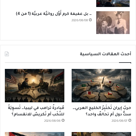
… بل عفيفة كرم أَوَّل روائيَّة عربيَّة (1 من 4)
2026/08/08
أحدث المقالات السياسية
حربُ إيران تَختَبِرُ الخليج العربي…
مُبادرةُ ترامب في ليبيا… تَسوِيَةٌ
ستُّ دول أم تحالفٌ واحد؟
للنُخَب أم تَكريسٌ للانقسام؟
2026/08/06
2026/08/07