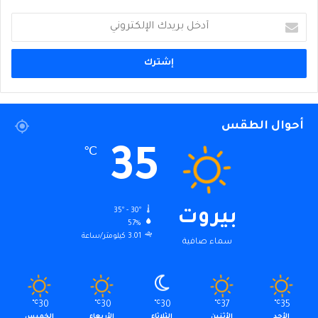
أدخل
بريدك
الإلكتروني
أحوال الطقس
35
℃
35º - 30º
بيروت
57%
3.01 كيلومتر/ساعة
سماء صافية
℃
30
℃
30
℃
30
℃
37
℃
35
الأحد
الأثنين
الثلاثاء
الأربعاء
الخميس