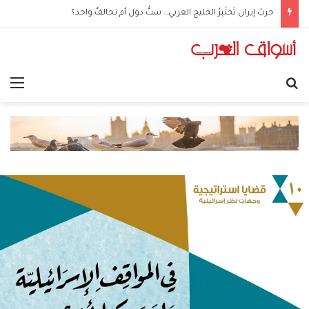
حربُ إيران تَختَبِرُ الخليج العربي… ستُّ دول أم تحالفٌ واحد؟
بحث عن
الق