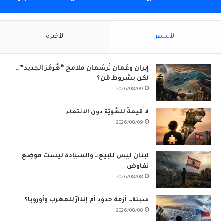
الأشهر
الأخيرة
إيران وعُمان تَرسُمان ملامح “هُرمُز الجديد”…
لكن بشروط مَن؟
2026/08/09
لا قيمةَ للهُويّة دون الانتماء
2026/08/09
لبنان ليس للبيع… والسيادة ليست موضِع
تفاوض
2026/08/08
سبتة… أزمة حدود أم إنذارٌ للمغرب وأوروبا؟
2026/08/08