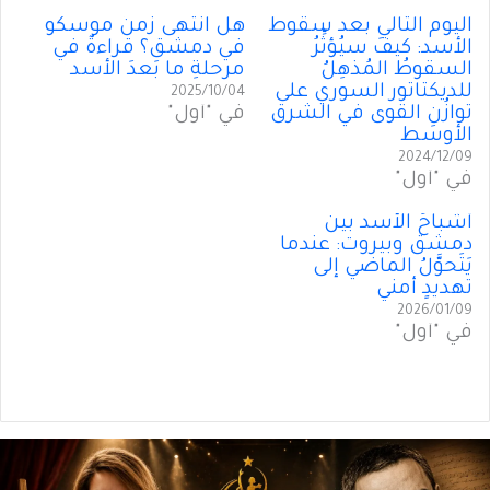
اليوم التالي بعد سقوط
هل انتهى زمنُ موسكو
الأسد: كيفَ سيُؤثِّرُ
في دمشق؟ قراءةٌ في
السقوطُ المُذهِلُ
مرحلةِ ما بَعدَ الأسد
للديكتاتور السوري على
2025/10/04
توازُنِ القوى في الشرق
في "أول"
الأوسط
2024/12/09
في "أول"
أشباحُ الأسد بين
دمشق وبيروت: عندما
يَتَحوَّلُ الماضي إلى
تهديدٍ أمني
2026/01/09
في "أول"