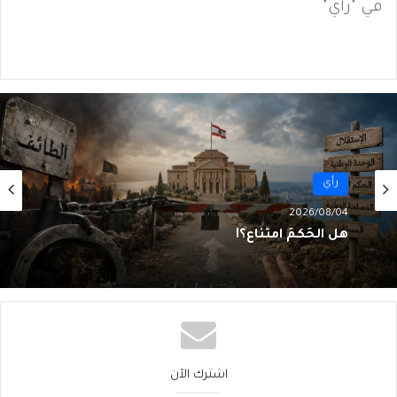
في "رأي"
رأي
رأي
2026/08/04
2026/08/04
مَن قَتَلَ بيروت؟ الجميع… ولا أحد
هل الحُكمُ امتناع؟!
اشترك الآن