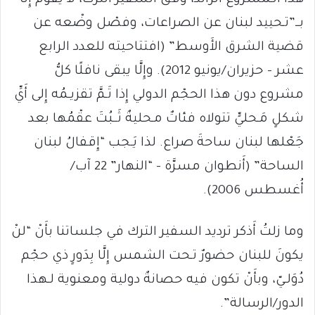
هذا الـمشروع الرائد، وَفْق السفير الترك، لا يقوم إِلَّا
بــ”تـحييد لبنان عن الصراعات، وفصْل وضْعه عن
قضية الشرق الأَوسط” (افتتاحيته للعدد الرابع
عشر – حزيران/يونيو 2012). وإِلَّا يبقى نافلًا كلُّ
مشروع دون هذا الحجْم الدولي إِذا تَـمَّ تقزيـمُه إِلى أَيِّ
شكلٍ مَـحليٍّ تتولاه فئاتٌ مـحليةٌ ثَــبُتَ عقْمُها بعد
جَعْلها لبنان ساحةَ صراع. لذا يَـجب “إِقفالُ لبنان
الساحة” (أَنطوان مسرَّة – “النهار” 22 آب/
أُغسطس 2006).
وما زلتُ أَذكر ترديد السفير الترك في جلساتنا بأَنْ “لنْ
يكونَ للبنان حضورٌ تـحت الشمس إِلَّا بِدَورٍ ذي حجْم
دُوَلـيّ، وبأَنْ تكون فيه حصانةٌ دولية ومعنوية لـهذا
الدور/الرسالة”.