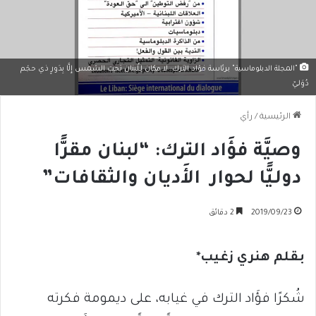
"المجلة الدبلوماسية" برئاسة فؤاد الترك: لا مكان لِــلُـبنان تحت الشمس إِلَّا بِدَورٍ ذي حجْم
دُوَلـيّ
الرئيسية
/
رأي
وصيَّة فؤَاد الترك: “لبنان مقرًّا
دولـيًّا لحوار الأَديان والثقافات”
2019/09/23
2 دقائق
بقلم هنري زغيب
*
شُكرًا فؤَاد الترك في غيابه، على ديمومة فكرته