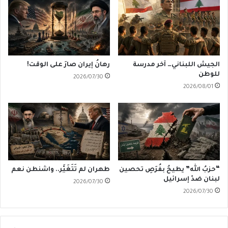
الجيش اللبناني… آخر مدرسة
رهانُ إيران صارَ على الوقت!
للوطن
2026/07/30
2026/08/01
“حزبُ الله” يطيحُ بفُرَصِ تحصين
طهران لم تَتَغَيَّر.. واشنطن نعم
لبنان ضدّ إسرائيل
2026/07/30
2026/07/30