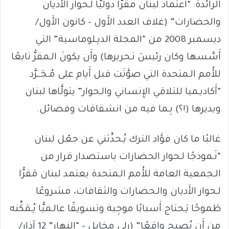
الرائدة: “اعتماد لبنان مقرًّا دوليًّا لـحوار الأَديان
والحضارات” (غلاف العدد الأَول – كانون الأَول/
ديسمبر 2008 من “المجلة الدﭘـلوماسية” التي
أَسَّسها وكان رئيسَ تـحريرها) وأَن يكونَ الـمقرُّ تابعًا
للأُمم الـمتحدة التي صوَّتَت قبل أَيام على مُـجَــرَّد
“أَكاديـميا للتلاقي الإِنساني والـحوار” يتولَّاها لبنان
ويديرها (!؟) بِـما فيه من انشقاقات وفصائل.
غالبًا ما كان فؤَاد الترك يُـحدِّثني عن جعْل لبنان
“نَـموذجًا لـحوار الحضارات باستصدار قرار من
الـجمعية العامة للأُمم الـمتحدة يعتمد لبنان مَقرًّا
لـحوار الأَديان والـحضارات والثقافات، مشروعًا
طَموحًا يَـحتاج أَسبابًا موجِبة وتسويقًا عالـميًّا يُـمَكِّنه
من أَن يُصبح واقعًا” (رلى مخايل – “النهار” 12 آذار/