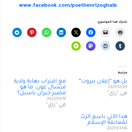
www.facebook.com/poethenrizoghaib
شارك هذا الموضوع:
مرتبط
بل هو “إعلانُ بيروت”
مع اقتراب نهاية ولاية
ميشال عون، ما هو
2021/12/09
في "رأي"
مصير جبران باسيل؟
2022/01/19
في "رأي"
هذا الآتي باسمِ الرَبّ
لمُعانقةِ الإسلام
2021/03/06