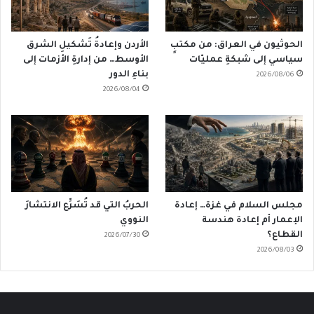
الحوثيون في العراق: من مكتبٍ
الأردن وإعادةُ تَشكيلِ الشرق
سياسي إلى شبكةِ عمليّات
الأوسط… من إدارةِ الأزمات إلى
بناءِ الدور
2026/08/06
2026/08/04
مجلس السلام في غزة… إعادة
الحربُ التي قد تُسَرِّع الانتشارَ
الإعمار أم إعادة هندسة
النووي
القطاع؟
2026/07/30
2026/08/03