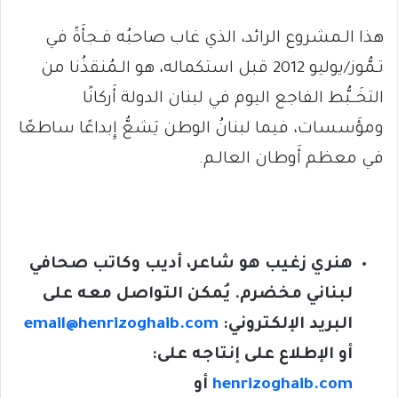
هذا الـمشروع الرائد، الذي غاب صاحبُه فـجأَةً في
تـمُّوز/يوليو 2012 قبل استكماله، هو الـمُنقذُنا من
التخَــبُّط الفاجع اليوم في لبنان الدولة أَركانًا
ومؤَسسات، فيما لبنانُ الوطن يَشعُّ إِبداعًا ساطعًا
في معظم أَوطان العالـم.
هنري زغيب هو شاعر، أديب وكاتب صحافي
لبناني مخضرم. يُمكن التواصل معه على
البريد الإلكتروني:
email@henrizoghaib.com
أو الإطلاع على إنتاجه على:
henrizoghaib.com
أو