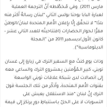
مارس 2011). وفي مُـخطَّطه أَنَّ الترجمة العملية
لعبارة البابا يوحنا بولس الثاني “لبنان رسالةٌ أَكثر منه
بلدًا” لا تتحقَّق إِلَّا بإِعلان الأُمم الـمتحدة لبنانَ/الوطنَ
مقرًّا لـحوار الـحضارات (افتتاحيتُه للعدد الثاني عشر –
كانون الأَول/ديسمبر 2011 من “الـمجلة
الدﭘـلوماسية”).
وذات يومٍ كنتُ مع السفير الترك في زيارةٍ إِلى غسان
تويني، كبيرِ الـمُؤْمنين بِـمشروع الترك والساعي معه
إِلى اتصالات لدى شبكة علاقات تويني الواسعة
بقنوات الأُمم الـمتحدة، وأَذكُر من تلك الـجلسة قولَ
الترك إِنَّ لبنان “منذ الاستقلال يعيش على
التسويات لا على الـحلّ بـاستنباطِ دورٍ يرتكز إِلى قيمة