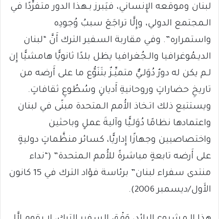
لبنان وموقعه الإِنساني، فيَبرز بـهذا الدور متفرِّدًا في
الـمجتمع الدولي، وإِلَّا تراجَعَ سببُ وُجودِه
واستمراره”. وفي مقاربة السفير الترك أَنَّ “لبنان
الديـمُوغرافيا والـجُغرافيا يظل بلدًا ثانويًّا هامشيًّا إِن
لـم يكن له دورٌ دُوَلـيٌّ متميِّـزٌ بتَنَوُّع ما على أَرضه من
تاريخِ حضاراتٍ وروحانيةِ أَديانٍ وسُطُوعِ ثقافاتٍ.
ويستتبع ذلك اتـخاذ الأُمم الـمتحدة مبنًى في لبنان
واعتمادها نظامًا دُوَلـيًّا وآليةَ عملٍ وباحثين
واختصاصيين وجهازًا إِداريًّا، كسائر منظَّماتٍ دوليةٍ
على أَرضه تابعةٍ مباشرةً للأُمم الـمتحدة” (“نداء
منتدى سفراء لبنان” برئاسة فؤاد الترك في 15 كانون
الأَول/ديسمبر 2006).