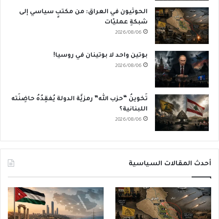
الحوثيون في العراق: من مكتبٍ سياسي إلى
شبكةِ عمليّات
2026/08/06
بوتين واحد لا بوتينان في روسيا!
2026/08/06
تَخوينُ “حزب الله” رمزيَّة الدولة يُفقِدُهُ حاضِنَته
اللبنانية؟
2026/08/06
أحدث المقالات السياسية