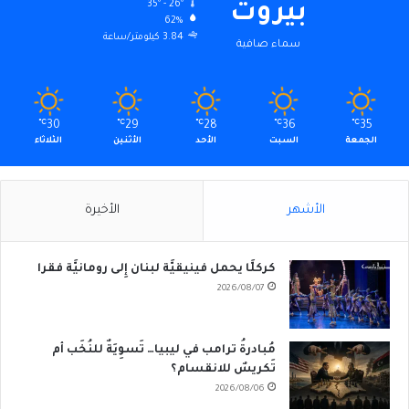
35º - 26º
بيروت
62%
3.84 كيلومتر/ساعة
سماء صافية
℃
30
℃
29
℃
28
℃
36
℃
35
الجمعة
السبت
الأحد
الأثنين
الثلاثاء
الأشهر
الأخيرة
كركلَّا يحمل فينيقيَّة لبنان إِلى رومانيَّة فقرا
2026/08/07
مُبادرةُ ترامب في ليبيا… تَسوِيَةٌ للنُخَب أم
تَكريسٌ للانقسام؟
2026/08/06