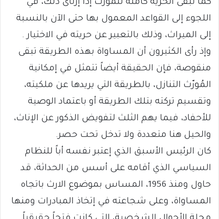
كما تبقى الحرية كاملة للمُورِّث إذا إرتأى ذلك، في
اللجوء إلى القواعد المعمول بها حتى الآن بالنسبة
إلى الميراث، وذلك بالتعبير عن حريته في الاختيار .
وإذ رأى الكثيرون أن المساواة بهذه الطريقة تبقى
منقوصة، فإن الحقيقة أيضاً تتمثل في إمكانية
المُورّث التنازل، بالطريقة التي يريدها عن ملكيته،
وتقسيم تركته بتلك الطريقة أو باعتماد الوصية
للأحفاد، فيما يهم الثلث لتفويض الذكور عن الإناث،
والحيل هنا متعددة ولا تدخل تحت حصر.
كان الرئيس الأسبق الذي إعتبر نفسه أباً للنظام
السياسي الذي أقامه على أسس من الحداثة، قد
حاول ومنذ 1956، المساس بموضوع الارث باتجاه
المساواة، وعلى شجاعته في إتخاذ المبادرات ومنها
مجلة الأحوال الشخصية، التي كانت فتحاً حقيقياً