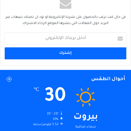
في حال كنت ترغب بالحصول على نشرتنا الإلكترونية او تود ان تصلك تنبيهات عبر
البريد حول المقالات التي ينشرها الموقع الرجاء الاشتراك
أدخل
بريدك
الإلكتروني
أحوال الطقس
30
℃
35º - 29º
بيروت
61%
5.52 كيلومتر/ساعة
سماء صافية