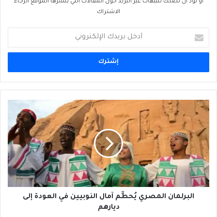
او تود ان تصلك تنبيهات عبر البريد حول المقالات التي ينشرها الموقع الرجاء
الاشتراك
أدخل
بريدك
الإلكتروني
البرلمان
المصري
يُحطِّم
آمال
النوبيين
في
العودة
إلى
ديارهم
البرلمان المصري يُحطِّم آمال النوبيين في العودة إلى
ديارهم