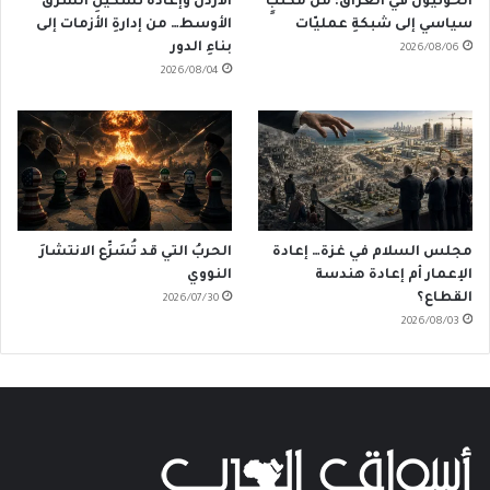
الحوثيون في العراق: من مكتبٍ
الأردن وإعادةُ تَشكيلِ الشرق
سياسي إلى شبكةِ عمليّات
الأوسط… من إدارةِ الأزمات إلى
بناءِ الدور
2026/08/06
2026/08/04
مجلس السلام في غزة… إعادة
الحربُ التي قد تُسَرِّع الانتشارَ
الإعمار أم إعادة هندسة
النووي
القطاع؟
2026/07/30
2026/08/03