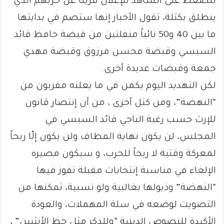
للضغط على الشاهد للإعلان قريباً عن حزبهم الذي
ينطلق بكتلة، تقول الأخبار إنها ستضم في بدايتها
ما بين 40 و50 نائباً منفلتين من قبضة حافظ قائد
السبسي وقبضة محسن مرزوق وقبضة مهدي
جمعة وقبضات عديدة أخرى.
لكن التهديد اليوم يكمن في ما يعلنه مقربون من
“النهضة”، ومن كتل أخرى ، من أن إنتصار قانون
للإرث حسب رغبة الباجي قائد السبسي في
المجلس، لن يكون نهاية المطاف ولن يكون إلّا ربحاً
لمعركة وقتية لا ربحاً للحرب، و سيكون مصيره
الإلغاء في مناسبة إنتخابات مقبلة تفوز فيها
“النهضة” وذيولها بغالبية ولو نسبية، تمكنها من
التصويت لوضعه في سلة المهملات، والعودة
الأكيدة للنصوص الدينية “وللذكر مثل حظ الأنثيين” ،