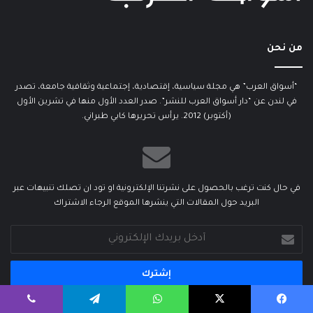
من نحن
“أسواق العرب” هي مجلة سياسية، إقتصادية، إجتماعية وثقافية جامعة، تصدر
في لندن عن “دار أسواق العرب للنشر”. صدر العدد الأول منها في تشرين الأول
(أكتوبر) 2012. يرأس تحريرها كابي طبراني.
في حال كنت ترغب بالحصول على نشرتنا الإلكترونية او تود ان تصلك تنبيهات عبر
البريد حول المقالات التي ينشرها الموقع الرجاء الاشتراك
أدخل
بريدك
الإلكتروني
يسبوك
‫X
واتساب
تيلقرام
ڤايبر