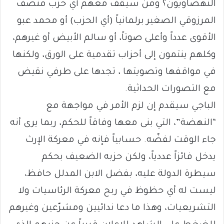
النهضاويون؟ ومن سيقف معهم أي حزب منصف
المرزوقي الصغير برلمانياً (أي الحزب) أو محمد عبو
الأقوى عدداً وأعلى صوتاً، أو سالم الأبيض أو غيرهم،
وكلهم ينتمون إلى أحزاب تقدمية على الورق، ولكنها
في مواقفها وتصويتها ، تجدها على طرفي نقيض
مع التصورات الحداثية.
الباجي سيقدم إن لزم الأمر في مواجهة مع
“النهضة”، التي بنى معها وفاقاً للحكم، ربما يرى أنه
جاء الوقت لفضّه. حسابياً فإنه في معركة الإرث
يدخل فائزاً عددياً، ولكن حزبه الضعيف بحكم
سيطرة الدولة عليه، بفضل الابن المدلل حافظ،
ليست له أي حظوظ في ربح معركة الرئاسيات ولا
التشريعيات، وهذا ما دعا ندائيين ومشرّعين وغيرهم