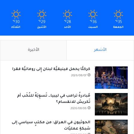
℃
30
℃
29
℃
28
℃
36
℃
35
الجمعة
السبت
الأحد
الأثنين
الثلاثاء
الأشهر
الأخيرة
كركلَّا يحمل فينيقيَّة لبنان إِلى رومانيَّة فقرا
2026/08/07
مُبادرةُ ترامب في ليبيا… تَسوِيَةٌ للنُخَب أم
تَكريسٌ للانقسام؟
2026/08/06
الحوثيون في العراق: من مكتبٍ سياسي إلى
شبكةِ عمليّات