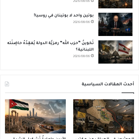
2026/08/06
بوتين واحد لا بوتينان في روسيا!
2026/08/06
تَخوينُ “حزب الله” رمزيَّة الدولة يُفقِدُهُ حاضِنَته
اللبنانية؟
2026/08/06
أحدث المقالات السياسية