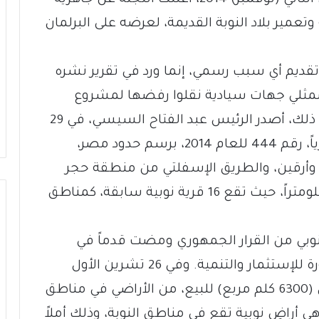
تعمير بلاد النوبة القديمة، لعرضه على البرلمان
م تقديم أي سبب رسمي، إنما ورد في تقرير نشره
ممثلي جهات سيادية نقلوا رفضها لمشروع
القانون لدواعي الأمن القومي. وتأكيداً على ذلك، أصدر الرئيس عبد الفتاح السيسي، في 29
تشرين الثاني (نوفمبر) 2014، قراراً جمهورياً، رقم 444 للعام 2014، برسم حدود مصر،
أرقين، والطريق الإسفلتي من منطقة حجر
الشمس حتى منفذ قسطل بطول 35 كيلومتراً، حيث تقع 16 قرية نوبية سابقة، كمناطق
بي من القرار الجمهوري ومضت قدماً في
خطط لاستخدام مزيد من الأراضي المجاورة للإستثمار والتنمية. وفي 26 تشرين الأول
(أكتوبر) 2016، قامت الدولة بطرح 1.5 فدان (6300 كلم مربع) للبيع، من الأراضي في مناطق
ي أراضٍ نوبية تقع في مناطق النوبة، وذلك أملاً