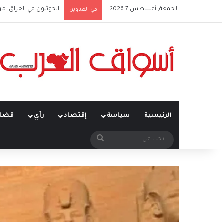
الجمعة, أغسطس 7 2026
الحوثيون في العراق: من
في العناوين
الرئيسية
سياسة
إقتصاد
رأي
قضاي
بحث
عن