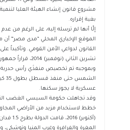
مشروع قانون إنشاء الهيئة العليا لتنمية و
بغية إقراره.
إلّا أنها لم ترسله إليه، على الرغم من عد
الموقع الإخباري المحلي “مدى مصر” أن 
وبموجبه تم تخصيص منفذَي رأس حدربة و
عسكرية لا يجوز سكنها.
وقد تجاهلت حكومة السيسي الغضب النو
المغرة والفرافرة وغرب المنيا وتوشكى، وه