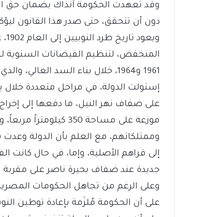
وقد تعهدت الحكومة آنذاك بضمان حق الن
دون أن تتحقق، حتى صدر هذا القانون ليؤكد أ
ويع
المنخفض، لتنظيم الفيضانات السنوية لنهر
1961 و1964، خلال بناء السد العال
إستولت الدولة، في مراحل متعددة خلال ب
موزعة على مساحة 350 كيلو
وممتلكاتهم، مع العلم بأن الدولة وعدت
إلى قراهم الأصلية، وإما، في حال كانت الف
جديدة عند ضفاف بحيرة ناصر على مقربة م