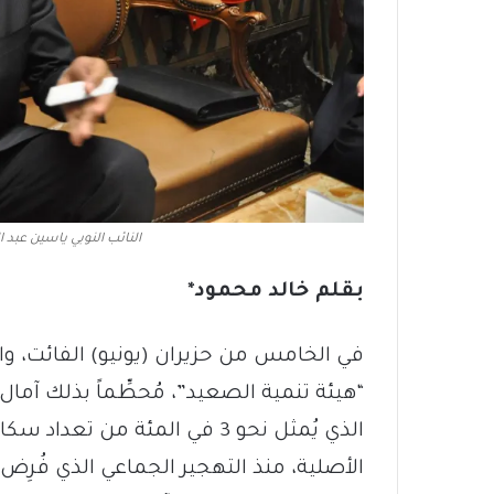
النائب النوبي ياسين عبد 
بقلم خالد محمود*
في الخامس من حزيران (يونيو) الفائت،
“هيئة تنمية الصعيد”، مُحطِّماً بذلك آمال
الذي يُمثل نحو 3 في المئة من