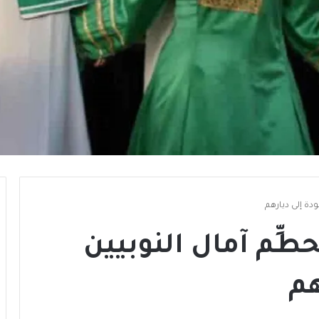
ودة إلى ديارهم
طِّم آمال النوبيين
هم