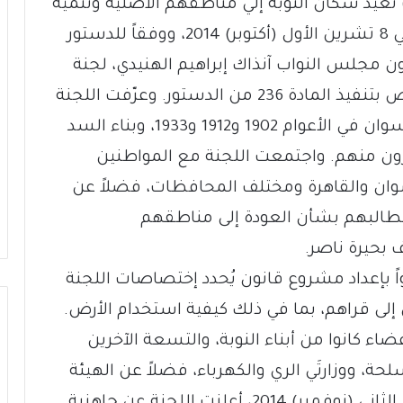
ُعيد سكان النوبة إلي مناطقهم الأصلية وتنمية
تلك المناطق في غضون عشر سنين. وفي 8 تشرين الأول (أكتوبر) 2014، ووفقاً للدستور
ؤون مجلس النواب آنذاك إبراهيم الهنيدي، لجنة
تحت مسمى “تنمية النوبة وأسوان”، تختص بتنفيذ المادة 236 من الدستور. وعرّفت اللجنة
أهالي النوبة بأنهم النازحون بسبب خزان أسوان في الأعوام 1902 و1912 و1933، وبناء السد
مَين 1960 و1964، والمتحدّرون منهم. واجتمعت اللجنة مع المواطنين
سوان والقاهرة ومختلف المحافظات، فضلاً عن
طالبهم بشأن العودة إلى مناطقهم
 بحيرة ناصر.
 قامت لجنة فرعية من 18 عضواً بإعداد مشروع قانون يُحدد إختصاصات اللجنة
إلى قراهم، بما في ذلك كيفية استخدام الأرض.
اء كانوا من أبناء النوبة، والتسعة الآخرين
، ووزارتَي الري والكهرباء، فضلاً عن الهيئة
العامة لتنمية بحيرة السد. وفي 11 تشرين الثاني (نوفمبر) 2014، أعلنت اللجنة عن جاهزية