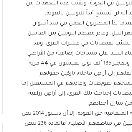
وبيين في العودة، وبقيت هذه التعهدات من
نه لن يُسمَح أبداً للنوبيين بالعودة.
ود تاريخ طرد النوبيين إلى العام 1902، عندما بدأ المصريون العمل في سد أسوان
 النيل. وغادر معظم النوبيين بين العامَين
ي، والذي تسبّب بفيضانات في عشرات القرى. وقد
ناء السد، على مساحات إضافية من الأراضي
على ضفاف نهر النيل، ما دفعها إلى إخراج وتهجير 135 ألف نوبي يعيشون في 44 قرية
متراً مربعاً، ونقلهم إلى أراضٍ قاحلة، تاركين حقولهم
 بمنحهم تعويضات وإعادتهم في المستقبل إما
يضانات إجتاحت تلك القرى، إلى أراضٍ زراعية
ن منازل أجدادهم.
وعلى الرغم من تجاهل الحكومات المصرية المتعاقبة حق العودة، إلا أن دستور 2014 نص
على أن الحكومة مُلزَمة بإعادة توطين النوبيين في مناطقهم الأصلية، فالمادة 236 تنص