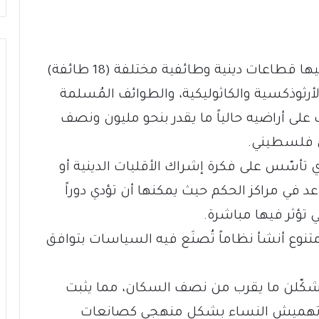
من المعروف أن لبنان هو بوتقة تنصهر فيها قطاعات دينية وطائفية مختلفة (18 طائفة)
أرثوذكسية والكاثوليكية، والطوائف المُسلمة
لى أراضيه حالياً ما يقدر بنحو مليون ونصف
تأسّس على فكرة إشراك الأقليات الدينية أو
 في مراكز الحكم حيث يمكنها أن تؤدي دوراً
ي تؤثر فيها مباشرة.
تنوع أنشأ نظاماً تُصنَع فيه السياسات بتوافق
يشكّلن ما يقرب من نصف السكان، مما يثبت
تمّ تهميش النساء بشكل منهجي كصانعات