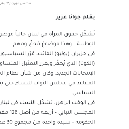
مجلس الوزراء اللبناني: 
بقلم جوانا عزيز
تُشكّل حقوق المرأة في لبنان حالياً موضوع
الوطنية – وهذا موضوعٌ مُحقّ ومهم.
في حزيران (يونيو) الفائت، قرّر السياسي
(الكوتا) الذي يُحفّز ويعزز التمثيل المتسا
المقاعد في مجلس النواب للنساء حتى يتمك
السياسي.
الحكو