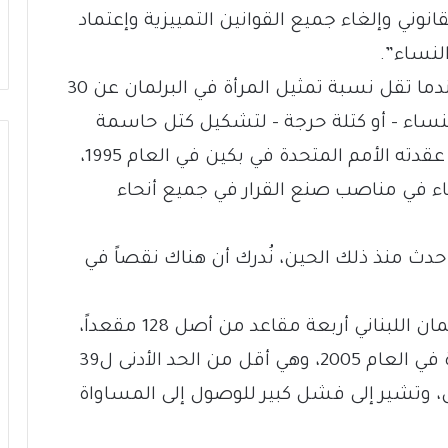
نوني وإلغاء جميع القوانين التمييزية وإعتماد
النساء”.
وقد أشارت الدراسات الأكاديمية إلى أنه عندما تقل نسبة تمثيل المرأة في البرلمان عن 30
لنساء – أو كتلة حرجة – لتشكيل كتل حاسمة
ومؤثّرة. وفي المؤتمر العالمي للمرأة الذي عقدته الأمم المتحدة في بكين في العام 1995،
ة 30 في المئة للنساء في مناصب صنع القرار في جميع أنحاء
ما حدث منذ ذلك الحين، نُدرك أن هناك نقصاً في
في الوقت الحالي، تشغل النساء في البرلمان اللبناني أربعة مقاعد من أصل 128 مقعداً،
أي أقل من ستة مقاعد التي كانت موجودة في العام 2005، وهي أقل من الحد الأدنى ل39
ل، وتشير إلى فشل كبير للوصول إلى المساواة