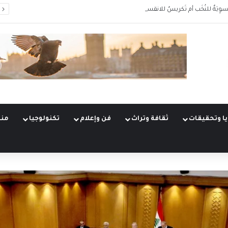
سوِيَةٌ للنُخَب أم تَكريسٌ للانقسام؟
ا وتحقيقات
ثقافة وتراث
فن وإعلام
تكنولوجيا
منو