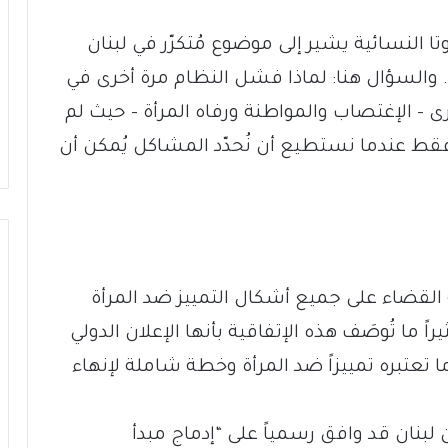
ا النسائية يشير إلى موضوع مُتكرّر في لبنان
. والسؤال هنا: لماذا فشل النظام مرة أخرى في
ى – الإغتصاب والمواطنة ورفاه المرأة – حيث لم
ط عندما نستطيع أن نُحدّد المشاكل يُمكن أن
 القضاء على جميع أشكال التمييز ضد المرأة
ً ما تُوصَف هذه الإتفاقية بأنها الإعلان الدولي
ضم 30 مادة تتناول ما تعتبره تمييزاً ضد المرأة وخطة شاملة لإنهاء
 لبنان قد وافق رسمياً على “إدماج مبدأ