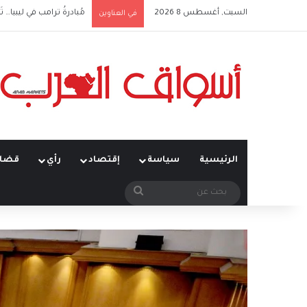
السبت, أغسطس 8 2026
مُبادرةُ ترامب في ليبيا… تَ
في العناوين
الرئيسية
سياسة
إقتصاد
رأي
قضاي
بحث
عن