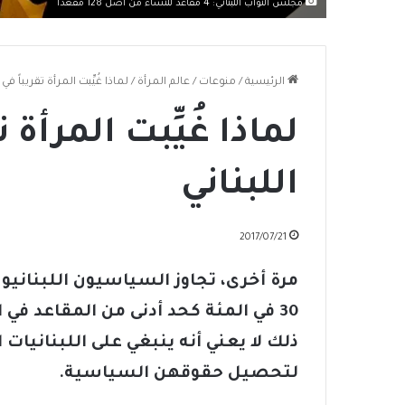
مجلس النواب اللبناني: 4 مقاعد للنساء من أصل 128 مقعداً
الرئيسية
/
منوعات
/
عالم المرأة
/
لماذا غُيِّبت المرأة تقريباً في 
لماذا غُيِّبت المرأة 
اللبناني
2017/07/21
مرة أخرى، تجاوز السياسيون اللبناني
30 في المئة كحد أدنى من المقاعد في 
ذلك لا يعني أنه ينبغي على اللبنانيات
لتحصيل حقوقهن السياسية.