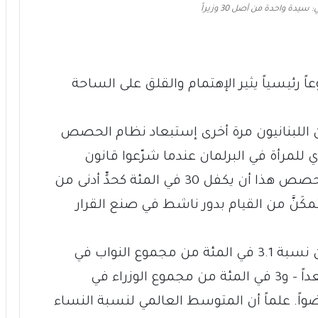
سيدة واحدة من أصل 30 وزيراً
اً رئيسياً يثير الإهتمام والقلق على الساحة
ون اللبنانيون مرة أخرى إستبعاد نظام الحصص
وي للمرأة في البرلمان عندما شرّعوا قانون
الإنتخابات الجديد. وكان من شأن نظام الحصص هذا أن يكفل 30 في المئة كحدٍّ أدنى من
َنَّ من القيام بدور ناشط في صنع القرار
في الوقت الراهن، تشكّل النساء في لبنان نسبة 3.1 في المئة من مجموع النواب في
المجلس النيابي – أربعة من أصل 128 مقعداً – و3 في المئة من مجموع الوزراء في
مة – سيدة واحدة من مجموع 30 عضواً. علماً أن المتوسط العالمي لنسبة النساء