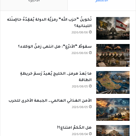
الأشهر
الأخيرة
تَخوينُ “حزب الله” رمزيَّة الدولة يُفقِدُهُ حاضِنَته
اللبنانية؟
2026/08/06
سقوطُ “الأذرُع”: هل انتهى زمنُ الوكلاء؟
2026/08/06
ما بَعدَ هرمز… الخليج يُعيدُ رَسمَ خريطةِ
الطاقة
2026/08/05
الأمن الغذائي العالمي… الجبهة الأخرى للحرب
2026/08/05
هل الحُكمُ امتناع؟!
2026/08/04