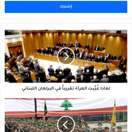
الإلكتروني
لماذا
غُيِّبت
المرأة
تقريباً
في
البرلمان
اللبناني
لماذا غُيِّبت المرأة تقريباً في البرلمان اللبناني
أما
الجيشَ
اللبناني
فلا
تَقهَر