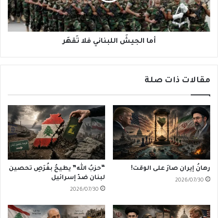
أما الجيشَ اللبناني فلا تَقهَر
مقالات ذات صلة
رهانُ إيران صارَ على الوقت!
“حزبُ الله” يطيحُ بفُرَصِ تحصين
لبنان ضدّ إسرائيل
2026/07/30
2026/07/30