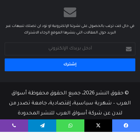
في حال كنت ترغب بالحصول على نشرتنا الإلكترونية او تود ان تصلك تنبيهات عبر
البريد حول المقالات التي ينشرها الموقع الرجاء الاشتراك
أدخل
بريدك
الإلكتروني
© حقوق النشر 2026، جميع الحقوق محفوظة أسواق
العرب – شهرية سياسية، إقتصادية، جامعة تصدر من
لندن عن شركة أسواق العرب للنشر المحدودة
من نحن
أسرة التحرير
إتصل بنا
يسبوك
‫X
واتساب
تيلقرام
ڤايبر
‫X
فيسبوك
‫YouTube