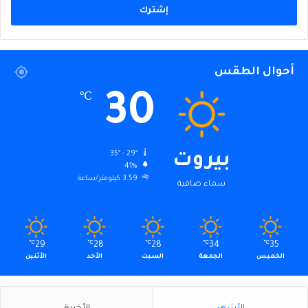
أحوال الطقس
30
℃
35º - 29º
بيروت
41%
3.59 كيلومتر/ساعة
سماء صافية
℃
29
℃
28
℃
28
℃
34
℃
35
الخميس
الجمعة
السبت
الأحد
الأثنين