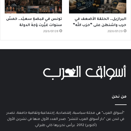
البرازيل… الحلقة الأضعف في
تونس في قبضةِ سعيّد… خمسُ
حرب واشنطن على “حزب الله”
سنوات غيَّرت وَجهَ الدولة
2026/07/28
2026/07/29
من نحن
“أسواق العرب” هي مجلة سياسية، إقتصادية، إجتماعية وثقافية جامعة، تصدر
في لندن عن “دار أسواق العرب للنشر”. صدر العدد الأول منها في تشرين الأول
(أكتوبر) 2012. يرأس تحريرها كابي طبراني.