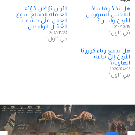
مرتبط
هل تفجّر مأساة
الأردن يُوَطِّن قوّته
اللاجئين السوريين
العاملة لإصلاح سوق
الأردن ولبنان؟
العمل على حساب
العُمّال الوافدين
2015/10/15
في "أول"
2017/11/24
في "أول"
هل يدفع وباء كورونا
الأردن إلى حافة
الهاوية؟
2020/04/01
في "أول"