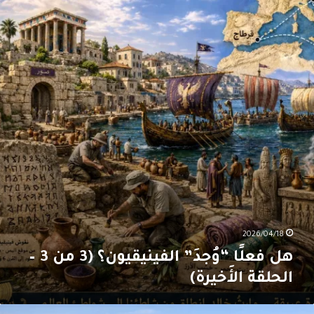
علًا
وُجدَ”
لفينيقيون؟
(3
ن
لحلقة
لأَخيرة)
2026/04/18
هل فعلًا “وُجدَ” الفينيقيون؟ (3 من 3 –
الحلقة الأَخيرة)
ل