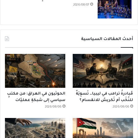
2026/08/07
أحدث المقالات السياسية
مُبادرةُ ترامب في ليبيا… تَسوِيَةٌ
الحوثيون في العراق: من مكتبٍ
للنُخَب أم تَكريسٌ للانقسام؟
سياسي إلى شبكةِ عمليّات
2026/08/06
2026/08/06