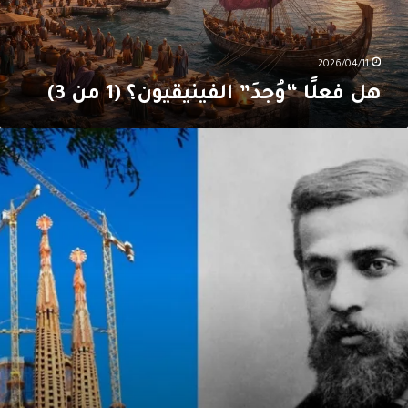
2026/04/11
هل فعلًا “وُجدَ” الفينيقيون؟ (1 من 3)
ئوية
َنطوني
اودي:
ائلة
ُقدَّسة