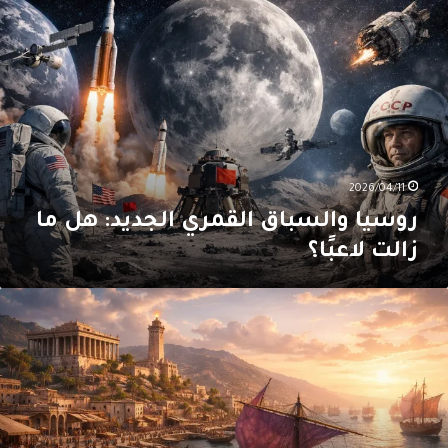
السباق
لقمري
لجديد:
ل
ا
الت
اعبًا؟
2026/04/11
روسيا والسباق القمري الجديد: هل ما
زالت لاعبًا؟
ل
علًا
وُجدَ”
لفينيقيون؟
(1
ن
3