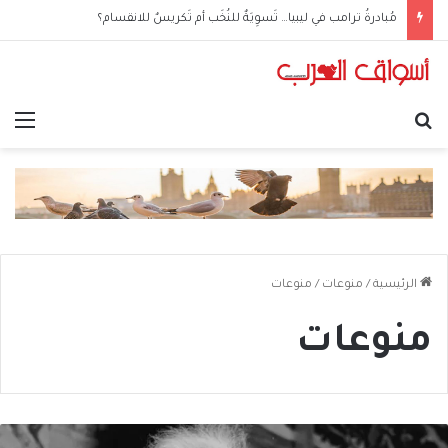
مُبادرةُ ترامب في ليبيا… تَسوِيَةٌ للنُخَب أم تَكريسٌ للانقسام؟
بحث عن
الق
الرئيسية
/
منوعات
/
منوعات
منوعات
امعة