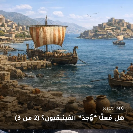
علًا
وُجدَ”
لفينيقيون؟
(2
ن
3
2026/04/14
هل فعلًا “وُجدَ” الفينيقيون؟ (2 من 3)
وسيا