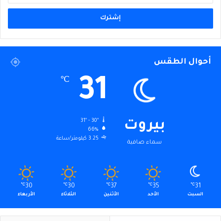
الإلكتروني
أحوال الطقس
31
℃
31º - 30º
بيروت
66%
3.25 كيلومتر/ساعة
سماء صافية
℃
30
℃
30
℃
37
℃
35
℃
31
السبت
الأحد
الأثنين
الثلاثاء
الأربعاء