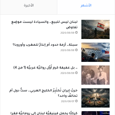
الأشهر
الأخيرة
لبنان ليس للبيع… والسيادة ليست موضِع
تفاوض
2026/08/08
سبتة… أزمة حدود أم إنذارٌ للمغرب وأوروبا؟
2026/08/08
… بل عفيفة كرم أَوَّل روائيَّة عربيَّة (1 من 4)
2026/08/08
حربُ إيران تَختَبِرُ الخليج العربي… ستُّ دول أم
تحالفٌ واحد؟
2026/08/07
كركلَّا يحمل فينيقيَّة لبنان إِلى رومانيَّة فقرا