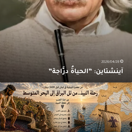
2026/04/28
آينشتاين: “الحياةُ درَّاجة”
َقدم
عصرة
نَب
لنبيذ
ي
بنان
بل
260