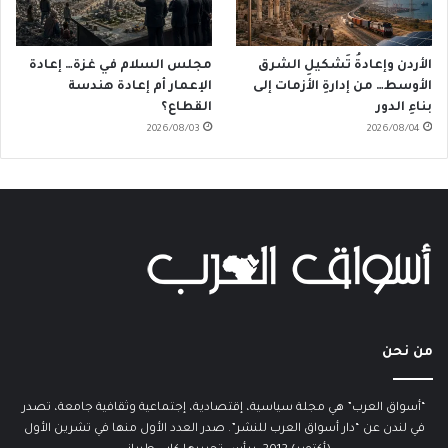
الأردن وإعادةُ تَشكيلِ الشرق
مجلس السلام في غزة… إعادة
الأوسط… من إدارةِ الأزمات إلى
الإعمار أم إعادة هندسة
بناءِ الدور
القطاع؟
2026/08/03
2026/08/04
من نحن
“أسواق العرب” هي مجلة سياسية، إقتصادية، إجتماعية وثقافية جامعة، تصدر
في لندن عن “دار أسواق العرب للنشر”. صدر العدد الأول منها في تشرين الأول