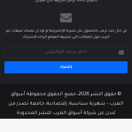
(أكتوبر) 2012. يرأس تحريرها كابي طبراني.
في حال كنت ترغب بالحصول على نشرتنا الإلكترونية او تود ان تصلك تنبيهات عبر
البريد حول المقالات التي ينشرها الموقع الرجاء الاشتراك
أدخل
بريدك
الإلكتروني
© حقوق النشر 2026، جميع الحقوق محفوظة أسواق
العرب – شهرية سياسية، إقتصادية، جامعة تصدر من
لندن عن شركة أسواق العرب للنشر المحدودة
من نحن
أسرة التحرير
إتصل بنا