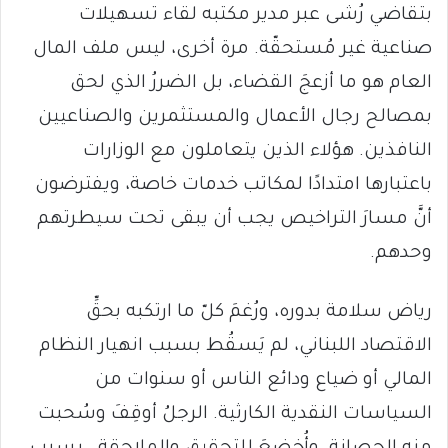
بتقاضي رُشى عبر مدير مكتبه لقاء تسهيلات
صناعية غير مُستحقّة. مرة أخرى، ليس ملف المال
العام هو ما أزعجَ القضاء، بل الضررُ الذي لحق
بمصالح رجال الأعمال والمستثمرين والصناعيين
النافذين. هؤلاء الذين يتعاملون مع الوزارات
باعتبارها امتدادًا لمكاتب خدمات خاصة، ويفترضون
أنَّ مسارَ التراخيص يجب أن يبقى تحت سيطرتهم
وحدهم.
رياض سلامة بدوره، ورُغمَ كلّ ما ارتكبه بحقِّ
الاقتصاد اللبناني، لم يَسقُط بسبب انهيار النظام
المالي أو ضياع ودائع الناس أو سنوات من
السياسات النقدية الكارثية. الرجلُ أوقِفَ وسُحبت