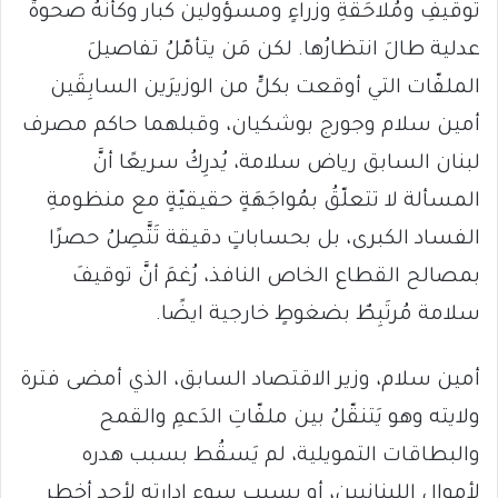
توقيفِ ومُلاحَقَةِ وزراءٍ ومسؤولين كبار وكأنّهُ صحوةٌ
عدلية طالَ انتظارُها. لكن مَن يتأمّلُ تفاصيلَ
الملفّات التي أوقعت بكلٍّ من الوزيرَين السابِقَين
أمين سلام وجورج بوشكيان، وقبلهما حاكم مصرف
لبنان السابق رياض سلامة، يُدرِكُ سريعًا أنَّ
المسألة لا تتعلّقُ بمُواجَهَةٍ حقيقيّةٍ مع منظومةِ
الفساد الكبرى، بل بحساباتٍ دقيقة تَتَّصِلُ حصرًا
بمصالح القطاع الخاص النافذ، رُغمَ أنَّ توقيفَ
سلامة مُرتَبِطٌ بضغوطٍ خارجية ايضًا.
أمين سلام، وزير الاقتصاد السابق، الذي أمضى فترة
ولايته وهو يَتنقّلُ بين ملفّاتِ الدَعمِ والقمح
والبطاقات التمويلية، لم يَسقُط بسبب هدره
لأموالِ اللبنانيين، أو بسببِ سوءِ إدارته لأحد أخطر