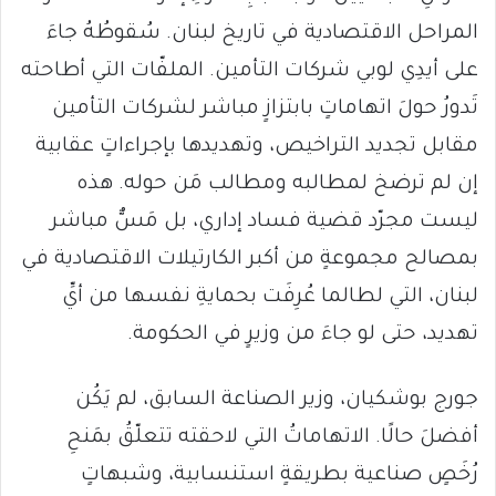
المراحل الاقتصادية في تاريخ لبنان. سُقوطُهُ جاءَ
على أيدِي لوبي شركات التأمين. الملفّات التي أطاحته
تَدورُ حولَ اتهاماتٍ بابتزازٍ مباشر لشركات التأمين
مقابل تجديد التراخيص، وتهديدها بإجراءاتٍ عقابية
إن لم ترضخ لمطالبه ومطالب مَن حوله. هذه
ليست مجرّد قضية فساد إداري، بل مَسٌّ مباشر
بمصالح مجموعةٍ من أكبر الكارتيلات الاقتصادية في
لبنان، التي لطالما عُرِفَت بحمايةِ نفسها من أيِّ
تهديد، حتى لو جاءَ من وزيرٍ في الحكومة.
جورج بوشكيان، وزير الصناعة السابق، لم يَكُن
أفضلَ حالًا. الاتهاماتُ التي لاحقته تتعلّقُ بمَنحِ
رُخَصٍ صناعية بطريقةٍ استنسابية، وشبهاتٍ