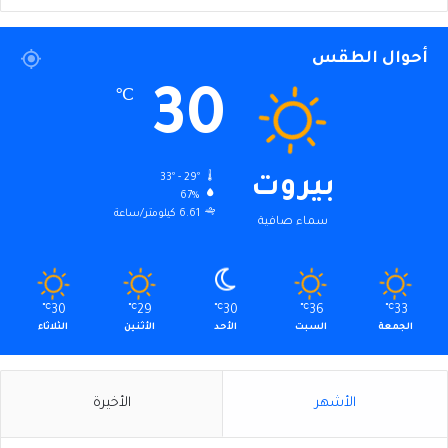
أحوال الطقس
30
℃
33º - 29º
بيروت
67%
6.61 كيلومتر/ساعة
سماء صافية
℃
30
℃
29
℃
30
℃
36
℃
33
الجمعة
السبت
الأحد
الأثنين
الثلاثاء
الأشهر
الأخيرة