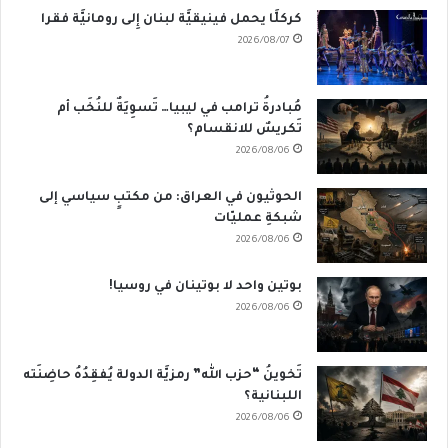
كركلَّا يحمل فينيقيَّة لبنان إِلى رومانيَّة فقرا
2026/08/07
مُبادرةُ ترامب في ليبيا… تَسوِيَةٌ للنُخَب أم
تَكريسٌ للانقسام؟
2026/08/06
الحوثيون في العراق: من مكتبٍ سياسي إلى
شبكةِ عمليّات
2026/08/06
بوتين واحد لا بوتينان في روسيا!
2026/08/06
تَخوينُ “حزب الله” رمزيَّة الدولة يُفقِدُهُ حاضِنَته
اللبنانية؟
2026/08/06