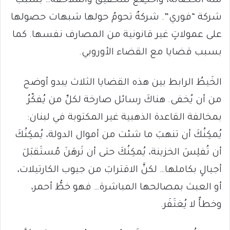
منه الحصانة، وأُخضِعَ للتحقيق والملاحقة… بسبب
شركة “فوري”. شركةٌ تحومُ حولها شبهات حصولها
على عمولاتٍ غير قانونية من المصارف نفسها. كما
بسبب قضايا مع القضاء الأوروبي.
الخَيطُ الرابط بين هذه القضايا الثلاث يبدو أوضح
من أن يُخفى. هناكَ رسائل صارخة لكلِّ من يُفكّرُ
بمخالفة القاعدة الذهبية غير المكتوبة في لبنان:
يُمكِنُكَ أن تنهبَ ما شئت من أموال الدولة، يُمكِنُكَ
أن تُفلِسَ الخزينة، يُمكِنُكَ حتى أن تَرهَنَ مُستَقبَلَ
أجيالٍ بكاملها… لكنَّ الاقترابَ من جيوب الكارتيلات،
أو العبث بمصالحها المباشرة… فهو خطُّ أحمر،
وخطأٌ لا يُغتَفَر.