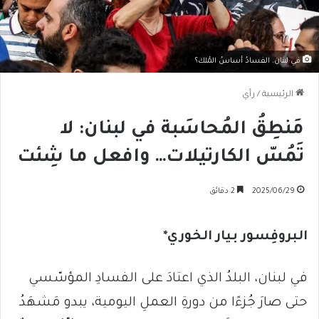
في لبنان، الفسادُ أساسُ المُلك؟
الرئيسية
/
رأي
مَنطِقُ المُحاسَبة في لبنان: لا
تَمُسّ الكارتيلات… وافعل ما شِئت
2025/06/29
2 دقائق
البروفِسور بيار الخوري*
في لبنان، البلدُ الذي اعتادَ على الفسادِ المؤسّسي
حتى صارَ جُزءًا من دورةِ العملِ اليومية، يبدو مَشهَدُ