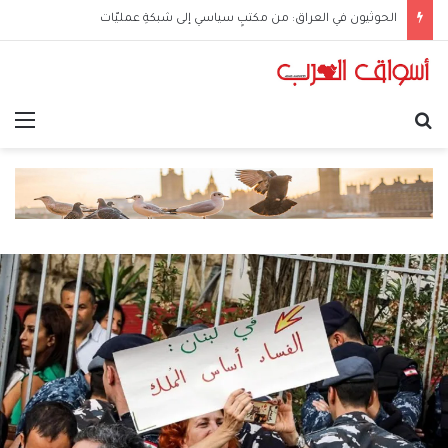
الحوثيون في العراق: من مكتبٍ سياسي إلى شبكةِ عمليّات
بحث عن
الق