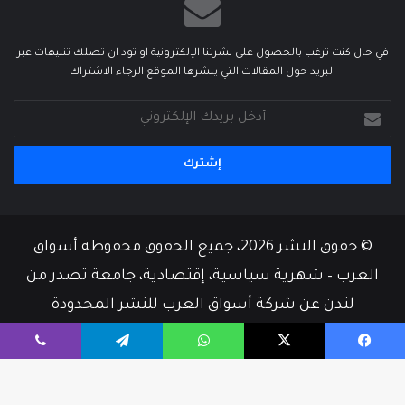
في حال كنت ترغب بالحصول على نشرتنا الإلكترونية او تود ان تصلك تنبيهات عبر
البريد حول المقالات التي ينشرها الموقع الرجاء الاشتراك
أدخل
بريدك
الإلكتروني
© حقوق النشر 2026، جميع الحقوق محفوظة أسواق
العرب – شهرية سياسية، إقتصادية، جامعة تصدر من
لندن عن شركة أسواق العرب للنشر المحدودة
من نحن
أسرة التحرير
إتصل بنا
يسبوك
‫X
واتساب
تيلقرام
ڤايبر
‫X
فيسبوك
‫YouTube