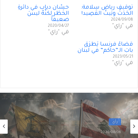
تَوقيف رياض سلامة:
حسّان دياب في دائرةِ
الحَدَثُ وبَيتُ القَصِيد!
الخَطَر لكنّهُ ليسَ
ضعيفاً
2024/09/08
في "رأي"
2020/04/27
في "رأي"
قَضاءُ فرنسا يَطرُقُ
بابَ الـ”حاكم” في لبنان
2023/05/21
في "رأي"
رأي
2026/08/06