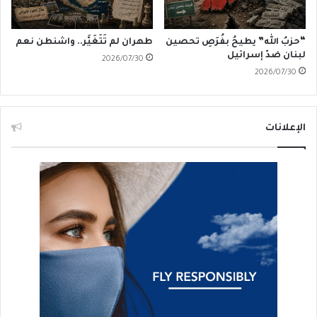
“حزبُ الله” يطيحُ بفُرَصِ تحصين
طهران لم تَتَغَيَّر.. واشنطن نعم
لبنان ضدّ إسرائيل
2026/07/30
2026/07/30
الإعلانات