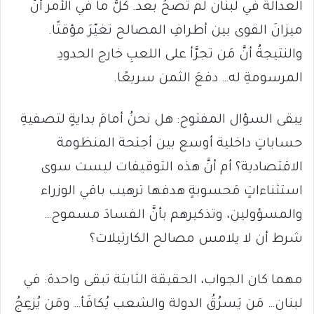
العدالةُ في لبنان لم تَصحُ بعد. كلُّ ما في الأمر أنَّ
ميزانَ القوى بين أطرافِ المصالح تغيّرَ مؤقتًا.
والنتيجةُ أنَّ مَن تجرَّأ على اللعبِ خارج الحدودِ
المرسومةِ له… دفعَ الثمن سريعًا.
يبقى السؤال المفتوح: هل نحنُ أمامَ بدايةٍ لتصفيةِ
حساباتٍ داخلية أوسع بين أجنحة المنظومة
الاقتصادية؟ أم أنَّ هذه التوقيفات ليست سوى
استثناءاتٍ مَحسوبةٍ هدفها ترهيب باقي الوزراء
والمسؤولين، وتذكيرهم بأنَّ الفسادَ مسموح…
شرط أن لا يلامس مصالح الكارتيلات؟
مهما كان الجواب، الحقيقة الثابتة تبقى واحدة: في
لبنان… مَن يَسرُقُ الدولة والشعب يُكافَأ… ومَن يُزعِجُ