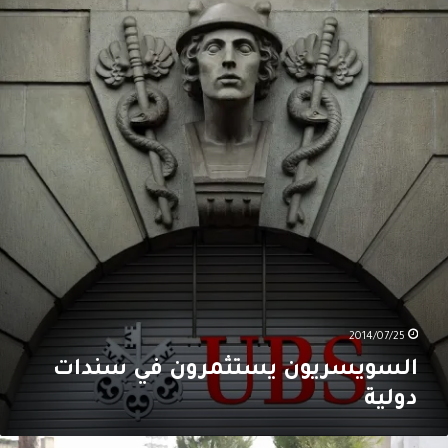
ستثمرون
ي
ندات
ولية
2014/07/25
السويسريون يستثمرون في سندات
دولية
هرجان