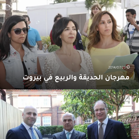
لحديقة
الربيع
ي
يروت
2014/07/23
مهرجان الحديقة والربيع في بيروت
سان
اصباني
وقّع
لى
تابين
ي
ندن