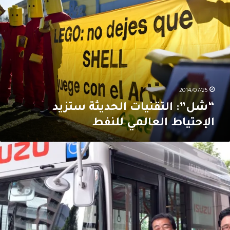
لتقنيات
لحديثة
تزيد
لإحتياط
لعالمي
لنفط
2014/07/25
“شل”: التقنيات الحديثة ستزيد
الإحتياط العالمي للنفط
إيجاز