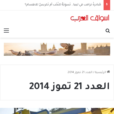
الحوثيون في العراق: من مكتبٍ سياسي إلى شبكةِ عمليّات
بحث عن
الق
الرئيسية
/
العدد 21 تموز 2014
العدد 21 تموز 2014
شل”: