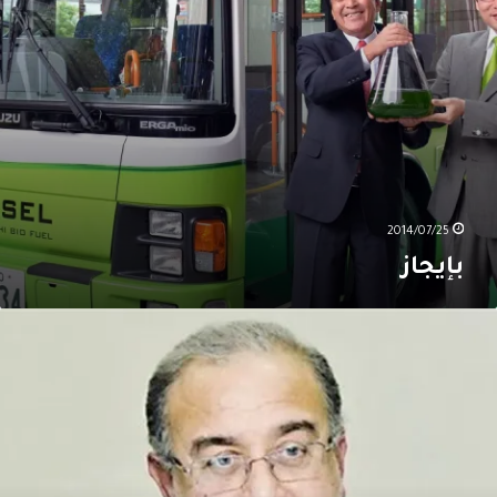
2014/07/25
بإيجاز
صر
خطط
تسريع
نجاز
شاريع
رفع
نتاجها
ن