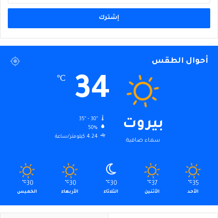
الإلكتروني
أحوال الطقس
34
℃
35º - 30º
بيروت
50%
4.24 كيلومتر/ساعة
سماء صافية
℃
30
℃
30
℃
30
℃
37
℃
35
الأحد
الأثنين
الثلاثاء
الأربعاء
الخميس