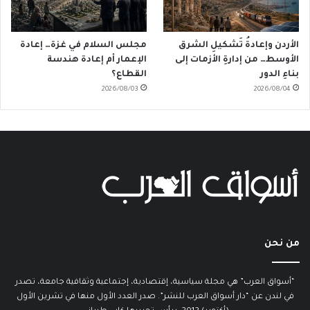
الأردن وإعادةُ تَشكيلِ الشرق
مجلس السلام في غزة… إعادة
الأوسط… من إدارةِ الأزمات إلى
الإعمار أم إعادة هندسة
بناءِ الدور
القطاع؟
2026/08/03
2026/08/04
من نحن
“أسواق العرب” هي مجلة سياسية، إقتصادية، إجتماعية وثقافية جامعة، تصدر
في لندن عن “دار أسواق العرب للنشر”. صدر العدد الأول منها في تشرين الأول