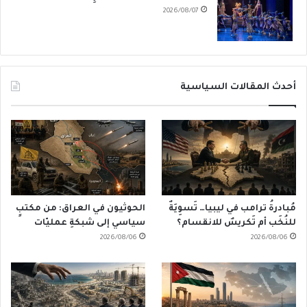
2026/08/07
أحدث المقالات السياسية
مُبادرةُ ترامب في ليبيا… تَسوِيَةٌ
الحوثيون في العراق: من مكتبٍ
للنُخَب أم تَكريسٌ للانقسام؟
سياسي إلى شبكةِ عمليّات
2026/08/06
2026/08/06