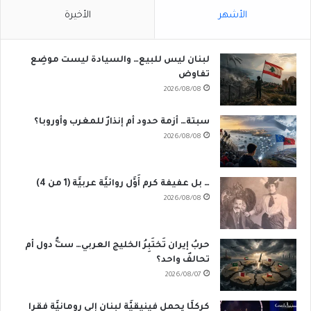
الأشهر
الأخيرة
لبنان ليس للبيع… والسيادة ليست موضِع
تفاوض
2026/08/08
سبتة… أزمة حدود أم إنذارٌ للمغرب وأوروبا؟
2026/08/08
… بل عفيفة كرم أَوَّل روائيَّة عربيَّة (1 من 4)
2026/08/08
حربُ إيران تَختَبِرُ الخليج العربي… ستُّ دول أم
تحالفٌ واحد؟
2026/08/07
كركلَّا يحمل فينيقيَّة لبنان إِلى رومانيَّة فقرا