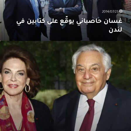
2014/07/23
غسان حاصباني يوقّع على كتابين في
لندن
يمون
وده
كرّم
يوف
نتدى
لإقتصاد
لعربي