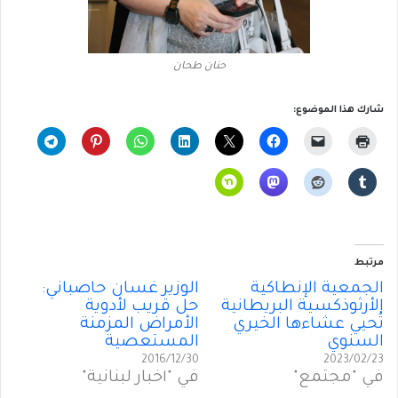
حنان طحان
شارك هذا الموضوع:
مرتبط
الجمعية الإنطاكية
الوزير غسان حاصباني:
الأرثوذكسية البريطانية
حل قريب لأدوية
تُحيي عشاءها الخيري
الأمراض المزمنة
السنوي
المستعصية
2016/12/30
2023/02/23
في "مجتمع"
في "أخبار لبنانية"