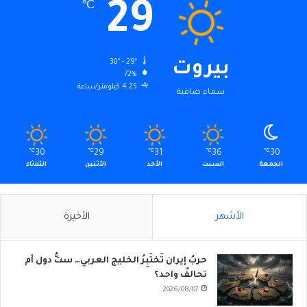
29
℃
30º - 29º
بيروت
72%
4.25 كيلومتر/ساعة
سماء صافية
℃
30
℃
29
℃
31
℃
36
℃
30
الجمعة
السبت
الأحد
الأثنين
الثلاثاء
الأشهر
الأخيرة
حربُ إيران تَختَبِرُ الخليج العربي… ستُّ دول أم
تحالفٌ واحد؟
2026/08/07