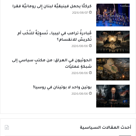
كركلَّا يحمل فينيقيَّة لبنان إِلى رومانيَّة فقرا
2026/08/07
مُبادرةُ ترامب في ليبيا… تَسوِيَةٌ للنُخَب أم
تَكريسٌ للانقسام؟
2026/08/06
الحوثيون في العراق: من مكتبٍ سياسي إلى
شبكةِ عمليّات
2026/08/06
بوتين واحد لا بوتينان في روسيا!
2026/08/06
أحدث المقالات السياسية