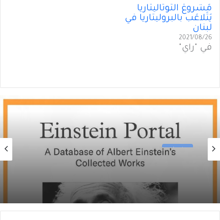
مَشروعُ التوتاليتاريا
يَتَلاعَب بالبروليتاريا في
لبنان
2021/08/26
في "رأي"
منوعات
2026/06/09
جامعة برنستون: مجموعة آينشتاين الكاملة (1
من 2)