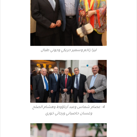
ليزا زاخم وسمير حريكي وجوني طبال
4- عصام شماس وعبد أرناؤوط وهشام الصلح
وغسان حاصباني ورجائي خوري