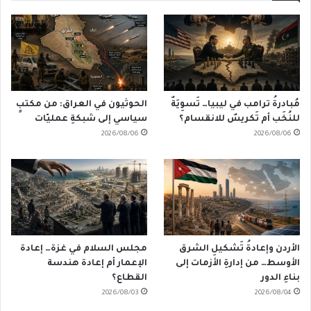
مُبادرةُ ترامب في ليبيا… تَسوِيَةٌ
الحوثيون في العراق: من مكتبٍ
للنُخَب أم تَكريسٌ للانقسام؟
سياسي إلى شبكةِ عمليّات
2026/08/06
2026/08/06
الأردن وإعادةُ تَشكيلِ الشرق
مجلس السلام في غزة… إعادة
الأوسط… من إدارةِ الأزمات إلى
الإعمار أم إعادة هندسة
بناءِ الدور
القطاع؟
2026/08/03
2026/08/04