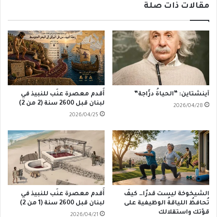
مقالات ذات صلة
آينشتاين: “الحياةُ درَّاجة”
أَقدم معصرة عنَب للنبيذ في
لبنان قبل 2600 سنة (2 من 2)
2026/04/28
2026/04/25
الشيخوخة ليست قدرًا… كيفَ
أَقدم معصرة عنَب للنبيذ في
تُحافظُ اللياقةُ الوظيفية على
لبنان قبل 2600 سنة (1 من 2)
قوّتك واستقلالك
2026/04/21