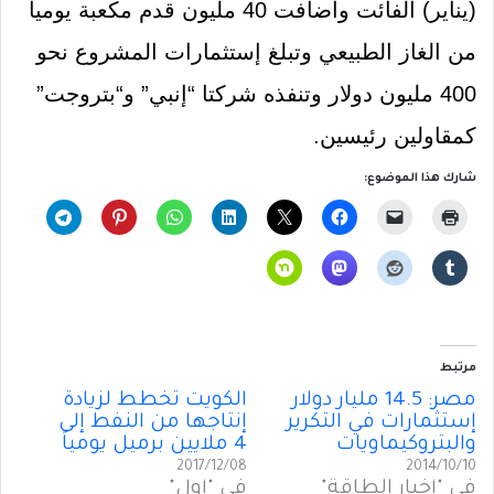
(
يناير
)
الفائت وأضافت
40
مليون قدم مكعبة يومياً
من الغاز الطبيعي وتبلغ إستثمارات المشروع نحو
400
مليون دولار وتنفذه شركتا
“
إنبي
”
و
“
بتروجت
”
كمقاولين رئيسين
.
شارك هذا الموضوع:
مرتبط
مصر: 14.5 مليار دولار
الكويت تُخطط لزيادة
إستثمارات في التكرير
إنتاجها من النفط إلى
والبتروكيماويات
4 ملايين برميل يومياً
2017/12/08
2014/10/10
في "أخبار الطاقة"
في "أول"