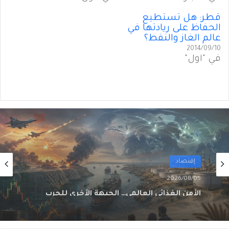
قطر: هل تستطيع
الحفاظ على ريادتها في
عالم الغاز والنفط؟
2014/09/10
في "أول"
أول
2026/08/02
من الغاز إلى الجغرافيا السياسية… ماذا يُغيّرُ خط
نيجيريا–المغرب؟