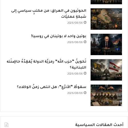
الحوثيون في العراق: من مكتبٍ سياسي إلى
شبكةِ عمليّات
2026/08/06
بوتين واحد لا بوتينان في روسيا!
2026/08/06
تَخوينُ “حزب الله” رمزيَّة الدولة يُفقِدُهُ حاضِنَته
اللبنانية؟
2026/08/06
سقوطُ “الأذرُع”: هل انتهى زمنُ الوكلاء؟
2026/08/06
أحدث المقالات السياسية