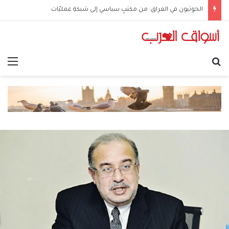
الحوثيون في العراق: من مكتبٍ سياسي إلى شبكةِ عمليّات
بحث عن
الق