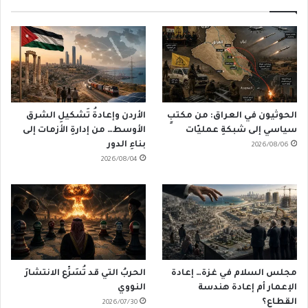
الحوثيون في العراق: من مكتبٍ
الأردن وإعادةُ تَشكيلِ الشرق
سياسي إلى شبكةِ عمليّات
الأوسط… من إدارةِ الأزمات إلى
بناءِ الدور
2026/08/06
2026/08/04
مجلس السلام في غزة… إعادة
الحربُ التي قد تُسَرِّع الانتشارَ
الإعمار أم إعادة هندسة
النووي
القطاع؟
2026/07/30