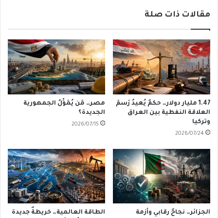
مقالات ذات صلة
1.47 مليار دولار… حكمٌ يُعيدُ رَسمَ
مصر… مَن يُمَوِّلُ الجمهورية
العلاقة النفطية بين العراق
الجديدة؟
وتركيا
2026/07/15
2026/07/24
الجزائر… نجاحٌ رقابي وأزمة
الطاقة العالمية… خريطةٌ جديدة