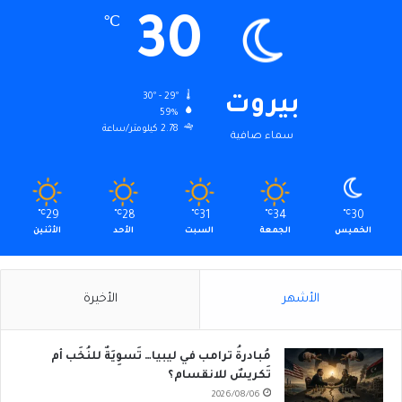
30
℃
30º - 29º
بيروت
59%
2.78 كيلومتر/ساعة
سماء صافية
℃
29
℃
28
℃
31
℃
34
℃
30
الخميس
الجمعة
السبت
الأحد
الأثنين
الأشهر
الأخيرة
مُبادرةُ ترامب في ليبيا… تَسوِيَةٌ للنُخَب أم
تَكريسٌ للانقسام؟
2026/08/06