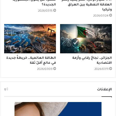
1.47 مليار دولار… حكمٌ يُعيدُ رَسمَ
مصر… مَن يُمَوِّلُ الجمهورية
العلاقة النفطية بين العراق
الجديدة؟
وتركيا
2026/07/15
2026/07/24
الجزائر… نجاحٌ رقابي وأزمة
الطاقة العالمية… خريطةٌ جديدة
اقتصادية
في عالمٍ أقلّ ثقة
2026/07/09
2026/07/11
الإعلانات