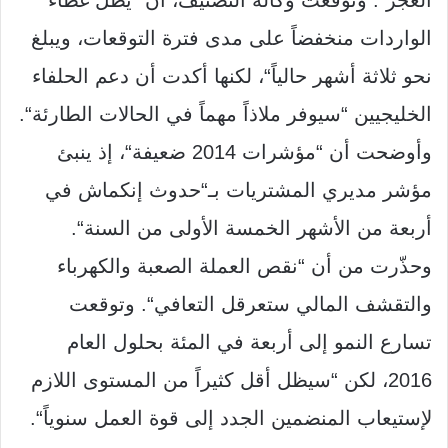
العجز
“.
وتوقعت وكالة التصنيف، أن
“
يظل غطاء
الواردات منخفضاً على مدى فترة التوقعات، ويبلغ
نحو ثلاثة أشهر حالياً
“
، لكنها أكدت أن دعم الحلفاء
الخليجيين
“
سيوفر ملاذاً مهماً في الحالات الطارئة
“.
وأوضحت أن
“
مؤشرات
2014
ضعيفة
“
، إذ ينبئ
مؤشر مديري المشتريات بـ
“
حدوث إنكماش في
أربعة من الأشهر الخمسة الأولى من السنة
“.
وحذّرت من أن
“
نقص العملة الصعبة والكهرباء
والتقشف المالي ستعرقل التعافي
“.
وتوقعت
تسارع النمو إلى أربعة في المئة بحلول العام
2016
، لكن
“
سيظل أقل كثيراً من المستوى اللازم
لإستيعاب المنضمين الجدد إلى قوة العمل سنوياً
“.