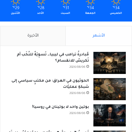
℃
29
℃
28
℃
31
℃
34
℃
34
الخميس
الجمعة
السبت
الأحد
الأثنين
الأشهر
الأخيرة
مُبادرةُ ترامب في ليبيا… تَسوِيَةٌ للنُخَب أم
تَكريسٌ للانقسام؟
2026/08/06
الحوثيون في العراق: من مكتبٍ سياسي إلى
شبكةِ عمليّات
2026/08/06
بوتين واحد لا بوتينان في روسيا!
2026/08/06