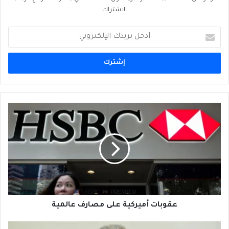
الاشتراك
أدخل
بريدك
الإلكتروني
عقوبات
أميركية
على
مصارف
عالمية
عقوبات أميركية على مصارف عالمية
من