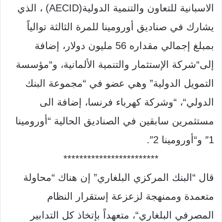
الاسبانية للتعاون والتنمية الدولية
(AECID)
، الذي
يشارك في صناديق أورومينا للمرة الثالثة توالياً
بمبلغ إجمالي مقداره
56
مليون دولار، إضافة
إلى
“
شركة الإستثمار والتنمية الألمانية، و
“
مؤسسة
التمويل الدولية
”
وهي عضو في
“
مجموعة البنك
الدولي
“
،
“
وشركة كهرباء فرنسا، إضافة الى
مستثمرين سابقين في الصناديق الحالية
“
أورومينا
1″
و
“
أورومينا
2″.
************************
قال
“
البنك المركزي البلغاري
”
إن هناك
“
محاولة
متعمدة وممنهجة لزعزعة إستقرار النظام
المصرفي البلغاري
“
، متعهداً بإتخاذ كل التدابير