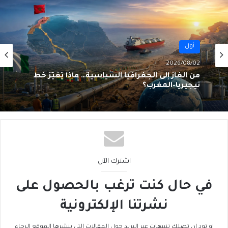
أسواق المال
أول
2026/07/31
2026/08/02
الرنمينبي في الخليج… هل يُهَدِّدُ هَيمَنَةَ الدولار؟
من الغاز إلى الجغرافيا السياسية… ماذا يُغيّرُ خط
نيجيريا–المغرب؟
اشترك الآن
في حال كنت ترغب بالحصول على
نشرتنا الإلكترونية
او تود ان تصلك تنبيهات عبر البريد حول المقالات التي ينشرها الموقع الرجاء