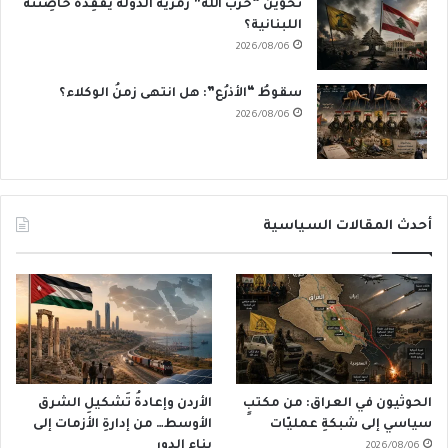
تَخوينُ “حزب الله” رمزيَّة الدولة يُفقِدُهُ حاضِنَته
اللبنانية؟
2026/08/06
سقوطُ “الأذرُع”: هل انتهى زمنُ الوكلاء؟
2026/08/06
أحدث المقالات السياسية
الحوثيون في العراق: من مكتبٍ
الأردن وإعادةُ تَشكيلِ الشرق
سياسي إلى شبكةِ عمليّات
الأوسط… من إدارةِ الأزمات إلى
بناءِ الدور
2026/08/06