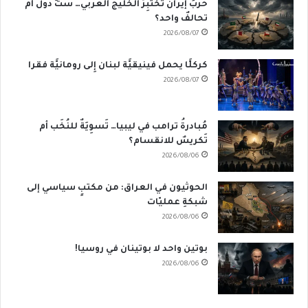
حربُ إيران تَختَبِرُ الخليج العربي… ستُّ دول أم
تحالفٌ واحد؟
2026/08/07
كركلَّا يحمل فينيقيَّة لبنان إِلى رومانيَّة فقرا
2026/08/07
مُبادرةُ ترامب في ليبيا… تَسوِيَةٌ للنُخَب أم
تَكريسٌ للانقسام؟
2026/08/06
الحوثيون في العراق: من مكتبٍ سياسي إلى
شبكةِ عمليّات
2026/08/06
بوتين واحد لا بوتينان في روسيا!
2026/08/06