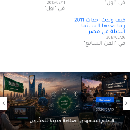
في "أول"
2015/02/11
في "أول"
كيف ولّدت أحداث 2011
وما بعدها السينما
البديلة في مصر
2017/05/26
في "الفن السابع"
صحافة
2026/07/10
الإعلام السعودي… صناعةٌ جديدة تَبحَثُ عن
مكانها بين الاقتصاد والقوّة الناعمة (1 من 3)