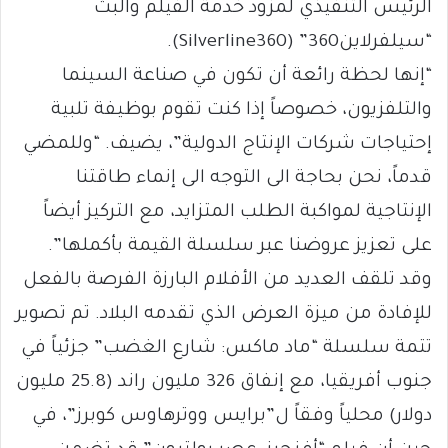
الرئيس التنفيذي لمزوِّد خدمة الفيلم والبث
“سيلفرلاين360” (Silverline360).
“إنها لحظة رائعة أن تكون في صناعة السينما
والتلفزيون، خصوصاً إذا كنت تقوم بوظيفة تلبية
إحتياجات شركات الإنتاج الدولية”، يضيف. “وللمضي
قدماً، نحن بحاجة الى التوجه الى إنماء طاقتنا
الإنتاجية لمواكبة الطلب المتزايد، مع التركيز أيضاً
على تعزيز عروضنا عبر سلسلة القيمة بأكملها”.
وقد تلقف العديد من الأفلام البارزة الفرصة بالفعل
للإفادة من ميزة العرض الذي تقدمه البلاد. تم تصوير
تتمة سلسلة “ماد ماكس: شارع الغضب” جزئياً في
جنوب أفريقيا، مع إنفاق 326 مليون راند (25.8 مليون
دولار) محلياً وفقاً ل”برايس ووترهاوس كوبرز”، في