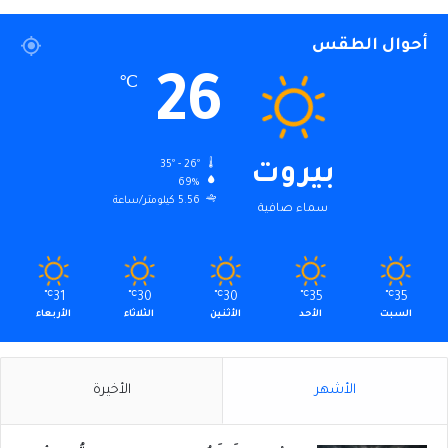
أحوال الطقس
26
℃
35º - 26º
بيروت
69%
5.56 كيلومتر/ساعة
سماء صافية
℃
31
℃
30
℃
30
℃
35
℃
35
السبت
الأحد
الأثنين
الثلاثاء
الأربعاء
الأشهر
الأخيرة