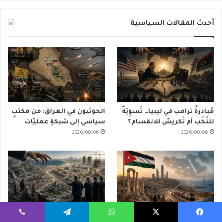
أحدث المقالات السياسية
مُبادرةُ ترامب في ليبيا… تَسوِيَةٌ
الحوثيون في العراق: من مكتبٍ
للنُخَب أم تَكريسٌ للانقسام؟
سياسي إلى شبكةِ عمليّات
2026/08/06
2026/08/06
الأردن وإعادةُ تَشكيلِ الشرق
مجلس السلام في غزة… إعادة
يسبوك
‫X
واتساب
تيلقرام
ڤايبر