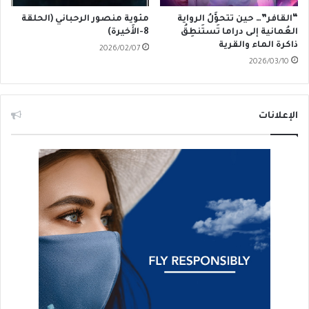
“القافر”… حين تتحوَّلُ الرواية
مئوية منصور الرحباني (الحلقة
العُمانية إلى دراما تَستَنطِقُ
8-الأَخيرة)
ذاكرة الماء والقرية
2026/02/07
2026/03/10
الإعلانات