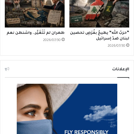
“حزبُ الله” يطيحُ بفُرَصِ تحصين
طهران لم تَتَغَيَّر.. واشنطن نعم
لبنان ضدّ إسرائيل
2026/07/30
2026/07/30
الإعلانات