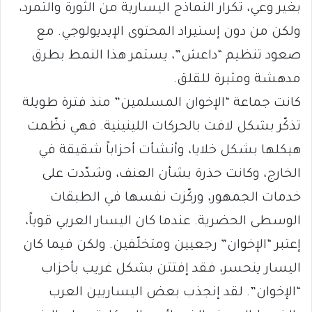
بغير وعي، تكرار النماذج اليسارية من الثورة والتمرد،
ولكن من دون إستيراد المحتوى الإيديولوجي. مع
صعود تنظيم “داعش”، يستمر هذا النمط بطرق
مدهشة ومثيرة للقلق.
كانت جماعة “الإخوان المسلمين” منذ فترة طويلة
تذكّر بشكل لافت بالحركات اللينينية. فهي نظّمت
هيكلها بشكل خلايا، وأنشأت أحزاباً شقيقة في
الخارج، وكانت حذرة بشأن العنف، وشدّدت على
خدمات الجمهور، وركّزت نفسها في الطبقات
الوسطى الحضرية. عندما كان اليسار العربي قوياً،
إعتبر “الإخوان” رجعيين ومتخلّفين. ولكن فيما كان
اليسار ينحسر، فقد إفتتن بشكل غريب بأحزاب
“الإخوان”. لقد إنجذب بعض اليساريين العرب