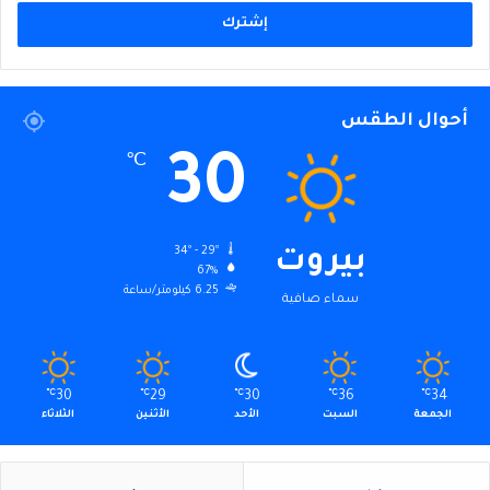
الإلكتروني
أحوال الطقس
30
℃
34º - 29º
بيروت
67%
6.25 كيلومتر/ساعة
سماء صافية
℃
30
℃
29
℃
30
℃
36
℃
34
الجمعة
السبت
الأحد
الأثنين
الثلاثاء