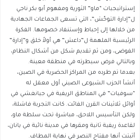
إستراتيجيات “ماو” الثورية ومفهوم أبو بكر ناجي
ل”إدارة التوحّش”، التي تسعى الجماعات الجهادية
من خلالها إلى إحباط وإستنفاد خصومها. الفكرة
الرئيسية الملهمة ل”داعش” هي أولاً خلق و”إدارة”
الفوضى، ومن ثم تقديم شكل من أشكال النظام،
وبالتالي فرض سيطرته في منطقة معينة.
بعدما تم طرده من المراكز الحضرية في الصين،
أنشأ الحزب الشيوعى الصيني أول معقل له
“سوفيات” في المناطق الريفية في جيانغشي في
أوائل ثلاثينات القرن الفائت. كانت التجربة فاشلة،
ولكن التأسيس اللاحق، مباشرة تحت سلطة ماو،
لقاعدة ريفية ثانية ومقرها في مدينة نائية في يانان،
أثبتت أنها مفتاح النصر في نهاية المطاف.