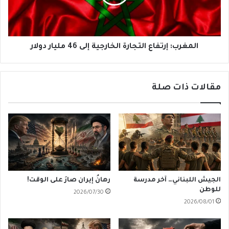
46
مليار
دولار
المغرب: إرتفاع التجارة الخارجية إلى 46 مليار دولار
مقالات ذات صلة
الجيش اللبناني… آخر مدرسة
رهانُ إيران صارَ على الوقت!
للوطن
2026/07/30
2026/08/01