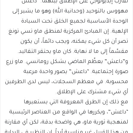
تقارب إيديولوجي على الإطلاق بينهما. “داعش”
مهووس بالتوحيد (وحدانية الله) وهو ما يشير إلى
الوحدة الأساسية لجميع الخلق تحت السيادة
الإلهية. إن المبادئ المركزية لمنطق ماو تسي تونغ
تصر أن كل شيء يمكنه، ويجب دائماً، أن يكون
مقسّماً إلى ما لا نهاية. كان ماو يحتقر التقاليد.
و”داعش” يعظّم الماضي بشكل رومانسي. ماو زرع
صورة إجتماعية. “داعش” يصور واحدة مرعبة
محسوبة. في معظم السجلات، ليس لدى الطرفين
أي شيء مشترك على الإطلاق.
مع ذلك إن الطرق المعروفة التي يستعيرها
“داعش”، ويكررها في الواقع من العناصر الرئيسية
لمنهجية ثورية ماو، هي واضحة بدقة، لكن أي مقارنة
من هذا القبيل غير مناسبة أبداً. إن النظير في البداية