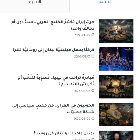
الأشهر
الأخيرة
حربُ إيران تَختَبِرُ الخليج العربي… ستُّ دول أم
تحالفٌ واحد؟
2026/08/07
كركلَّا يحمل فينيقيَّة لبنان إِلى رومانيَّة فقرا
2026/08/07
مُبادرةُ ترامب في ليبيا… تَسوِيَةٌ للنُخَب أم
تَكريسٌ للانقسام؟
2026/08/06
الحوثيون في العراق: من مكتبٍ سياسي إلى
شبكةِ عمليّات
2026/08/06
بوتين واحد لا بوتينان في روسيا!