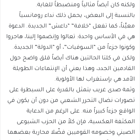
ولكنه كان أيضاً مثالياً ومنضبطاً للغاية.
بالنسبة إلى البعض، يحمل ذلك نداء رومانسياً
معيَّناً، كما تفعل “خلافة” “داعش” الجديدة. الدعوة
هي في الأساس واحدة: تعالوا وإنضموا إلينا، هاجروا
وكونوا جزءاً من “السوفيات”، أو “الدولة” الجديدة.
ولكن في كلتا الحالتين هناك أيضاً قلق واضح حول
القادمين الجدد، وهذا يعني أن الإنتماءات الطويلة
الأمد هي بإستغراب لها الأولوية.
وثمة صدى غريب يتمثل بالقدرة على السيطرة على
تصورات نضال التحرر الشعبي من دون أن يكون في
الواقع جزءاً كبيراً منه. على الرغم من الدعاية
المكثفة العكسية، فإن كلاً من الحزب الشيوعى
الصيني وخصومه القوميين فضّلا محاربة بعضهما