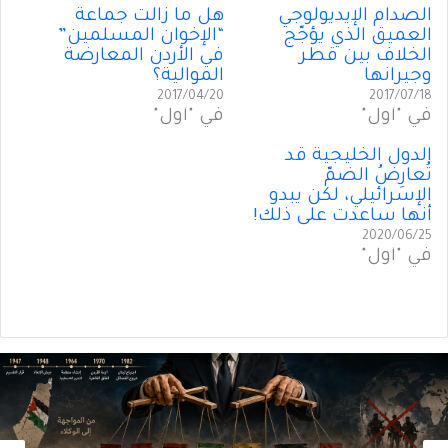
الصدام الإيديولوجي
هل ما زالت جماعة
العميق الذي يؤجّج
“الإخوان المسلمين”
الخلاف بين قطر
في الأردن المعارضة
وجيرانها
الموالية؟
2017/04/20
2017/07/18
في "أول"
في "أول"
الدول الخليجية قد
تُعارِضُ الضمّ
الإسرائيلي، لكن يبدو
أنها ساعدت على ذلك!
2020/06/25
في "أول"