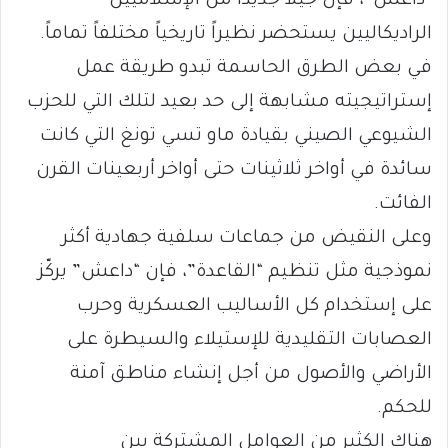
“داعش”، فإن جيلاً جديداً من الإسلاميين
الراديكاليين يستحضر نظيراً تاريخياً مختلفاً تماماً.
في بعض الطرق الحاسمة تبدو طريقة عمل
إستراتيجيته مشابهة إلى حد بعيد لتلك التي للحزب
الشيوعي الصيني بقيادة ماو تسي تونغ التي كانت
سائدة في أواخر ثلاثينات حتى أواخر أربعينات القرن
الفائت.
وعلى النقيض من جماعات سلفية جهادية أكثر
نموذجية مثل تنظيم “القاعدة”، فإن “داعش” يركّز
على إستخدام كل الأساليب العسكرية وحرب
العصابات التقليدية للإستيلاء والسيطرة على
الأراضي والأصول من أجل إنشاء مناطق آمنة
للحكم.
هناك الكثير من العوامل المشتركة بين