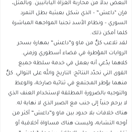
البعض بدلاً من محاربة الغزاة اليابانيين. وبالمثل،
فإن “داعش” – الذي شكل بعبثية بطل التمرد
السوري – ونظام الأسد تجنبا المواجهة المباشرة
كلما أمكن ذلك.
لقد تلاعب كلٌّ من ماو و”داعش” بمهارة بسحر
الروايات المؤطرة في فضاء أسطوري وزمني.
كلاهما يدّعي أنه يعمل في خدمة سلطة جميع
القوى التي تحدّد النتائج: التاريخ والله على التوالي. كلٌّ
منهما يؤطر المجتمع في ثنائية صارخة، والوعظ
والتوجيه بالضرورة المطلقة لإستخدام العنف الذي
لا يرحم جنباً إلى جنب مع الصبر الذي لا نهاية له.
هناك خلافات بلا حدود بين ماو و”داعش” أكثر من
أوجه التشابه، وليست هناك مساواة أخلاقية أو