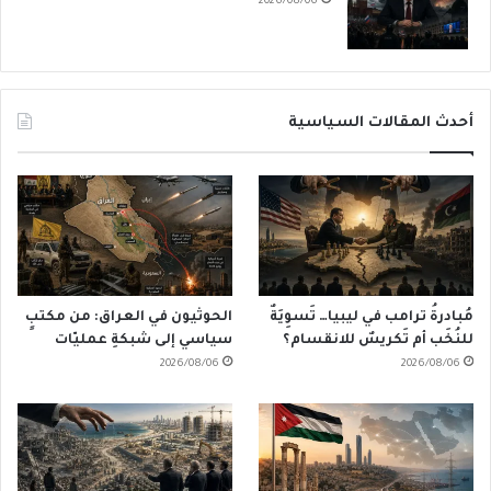
2026/08/06
أحدث المقالات السياسية
مُبادرةُ ترامب في ليبيا… تَسوِيَةٌ
الحوثيون في العراق: من مكتبٍ
للنُخَب أم تَكريسٌ للانقسام؟
سياسي إلى شبكةِ عمليّات
2026/08/06
2026/08/06