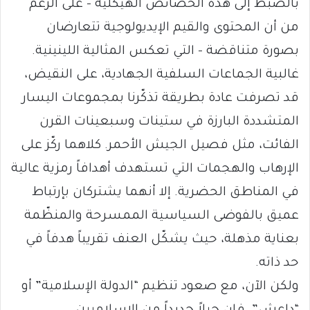
بالضبط إلى هذه الخصائص الهيكلية – على الرغم
من أن المحتوى والقيم الإيديولوجية تتعارضان
بصورة متناقضة – التي تعكس المثالية اللينينية.
غالبية الجماعات السلفية الجهادية، على النقيض،
قد تصرفت عادة بطريقة تذكّرنا بمجموعات اليسار
المتشددة البارزة في ستينات وسبعينات القرن
الفائت، مثل فصيل الجيش الأحمر. كلاهما ركّز على
الإرهاب والهجمات التي تستهدف أهدافاً رمزية عالية
في المناطق الحضرية. إلا أنهما يشتركان بإرتباط
عميق بالفوضى السياسية الممسرحة والمنظّمة
بعناية مذهلة، حيث يشكّل العنف تقريباً هدفاً في
حد ذاته.
ولكن الآن، مع صعود تنظيم “الدولة الإسلامية” أو