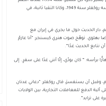
التقى دايفيد روكفلر “العزيز هنري”، قبل أن يسير ذكره كل مسير، سنة 1954، عندما انضمَّ
إلى “مجلس العلاقات الخارجية” الذي ترأسه روكفلر سنة 1949، وكانا التقيا ثانية، في
م، دار الحديث حول ما يجري في إيران مع
هلوي. توهّج صوت هنري كيسنجر: “أنا عازمٌ
 نتابع الحديث غدًا”.
 برأسه: ” كان بودّي، إلّا أنني غدًا على سفرٍ… إلى
وقبل أن يستفسرَ، قال روكفلر: “دعاني عدنان
 آلية الدفع للمعاملات التجارية، بين الولايات
ة على تزايد”.