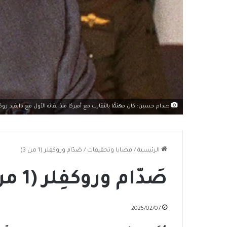
صدام حسين: كان مهتمًّا بالتقارب مع أميركا منذ لقائه الأول مع دايفيد روك
الرئيسية
/
قضايا وتحقيقات
/
صَدّام وروكفِلر (1 من 3)
صَدّام وروكفِلر (1 من 3)
2025/02/07