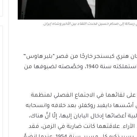
ي رسالة إلى صدام حسين فحدث اللقاء بين الأخير وشاه إيران.
 كان هنري كيسنجر خارجًا من قصر “بلير هاوس”
في واشنطن، الذي كانت الإدارة الأميركية استملكته سنة 1940، وخصّصته لضيوفها من
 على لقائهما في الاجتماع الفصلي لمنظمة
كان أسّسها دايفبد روكفلر، بعد خلافه وانسحابه
عضائها إدخال اليابان إليها، إلّا أنَّ هناك،
ل الآراء. علاقتهما كانت ضاربة في الزمن، فقد