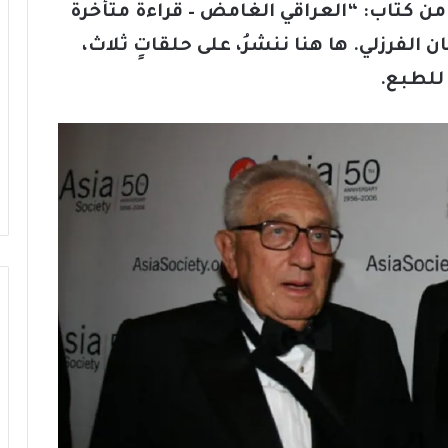
 من كتاب: “العراقي الغامض – قراءة متأخّرة
الفرزلي. ها هنا ننشرُ، على حلقاتٍ ثلاث،
ا للطبع.