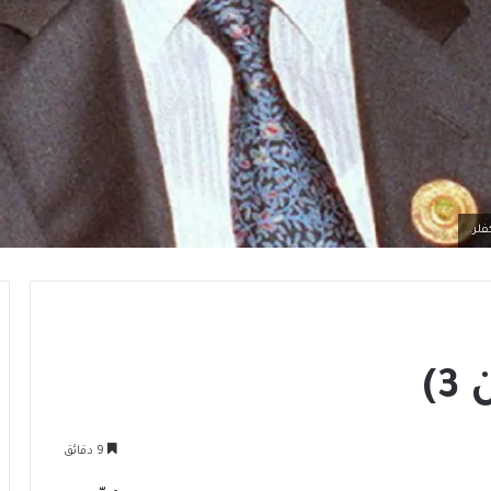
فلر.
9 دقائق