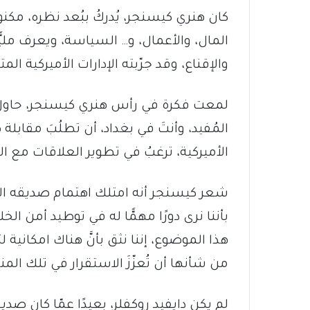
كان هنري كيسنجر، يُدركُ ببُعد نظره، مك
المال، والأعمال، و… السياسة، ويعرف مليً
والإقناع، وقد جرّبته الإدارات الأميركية ا
لمعت فكرة في رأس هنري كيسنجر، حاول أ
المُفيد، وأنتَ في بغداد، أن تطلُبَ مقابلة 
الأميركية، ترغبُ في تطوير العلاقات مع الع
شعر كيسنجر أنه امتلك اهتمام صديقه المجرّ
بأننا نرى دورًا مهمًّا له في توطيد أمن الخل
هذا الموضوع، إننا نثق بأنَّ هناك امكانية
من شأنها أن تُعزّزَ الاستقرار في تلك ال
لم يكن دايفيد روكفلر، بعيدًا عمّا كان صديقه