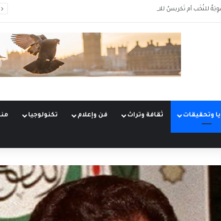
وِيَةٌ للنُخَب أم تَكريسٌ للانقسام؟
ا وتحقيقات
ثقافة وتراث
فن وإعلام
تكنولوجيا
منو