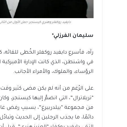
دايفيد روكفلر وهنري كيسنجر: حمل الأول من الثان
سليمان الفرزلي
*
رآه، فأسرع دايفيد روكفلر الخُطى للقائه،
الرؤساء، والملوك، والأمراء الأجانب.
على الرُغم من أنه لم يكن مضى كثير وقت
“تريلاترال”، التي انضمَّ إليها كيسنجر، و
من مجموعة “بيلدربيرغ”، بسببِ رفض غالبية أ
دائمًا، ما يجذب الرجلين إلى الحديث وتبادُ