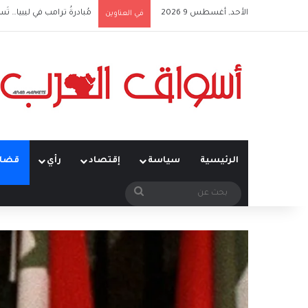
الأحد, أغسطس 9 2026
مُبادرةُ ترامب في ليبيا… تَس
في العناوين
الرئيسية
سياسة
إقتصاد
رأي
قضاي
بحث
عن