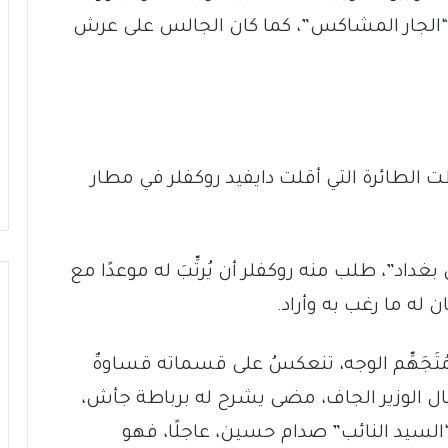
“الجار المشاكس”، كما كان الجالس على عرش
 28 كانون الثاني (يناير) 1975، حطت الطائرة التي أقلت دايفيد روكفلر في مطار
داد”، طلب منه روكفلر أن يُرتِّبَ له موعدًا مع
 له ما رغب به وأراد.
جَهِّم الوجه، تنعكسُ على قسماته قساوةٌ
ال الوزير الجاف، مضى يشرح له برباطة جأش،
“السيد النائب” صدام حسين، عاجلًا، فهو