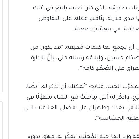
نونات صديقه، الذي كان نجمه يلمع في فلك
ّا مدى قدرته، بثاقب عقله، على التفاوض
لمتعاقبة، في مهمّاتٍ صعبة.
ن يجمع لها كلمات مُقنِعة: “قد يكون من
صدّام حسين، وإبلاغه رسالة مني، بأنَّ الإدارة
راق على الصُعُدِ كافة”.
َب الخبير، فتابع: “يُمكنك أن تذكر له، أيضًا،
يج، واذكُر له أنني تباحثتُ مع الشاه مطوَّلًا في
 لتلاقي بغداد وطهران على فضلى العلاقات التي
منطقة الحسّاسة”.
 وزير الخارجية المُحنّك، يفكّر به، فهو، بدوره