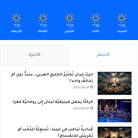
℃
31
℃
31
℃
29
℃
36
℃
35
السبت
الأحد
الأثنين
الثلاثاء
الأربعاء
الأشهر
الأخيرة
حربُ إيران تَختَبِرُ الخليج العربي… ستُّ دول أم
تحالفٌ واحد؟
2026/08/07
كركلَّا يحمل فينيقيَّة لبنان إِلى رومانيَّة فقرا
2026/08/07
مُبادرةُ ترامب في ليبيا… تَسوِيَةٌ للنُخَب أم
تَكريسٌ للانقسام؟