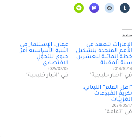
مرتبط
الإمارات تتعهد في
عُمان: الإستثمارُ في
الأمم المتحدة بتشكيل
البُنيةِ الأساسية أمرٌ
خطة إنمائية للعشرين
حيوي للتحوُّلِ
سنة المقبلة
الاقتصادي
2025/02/05
2014/10/14
في "أخبار خليجية"
في "أخبار خليجية"
“أَهل القلم” اللبناني:
تكريمُ المُبدِعات
العَرَبِيّات
2024/05/17
في "ثقافة"