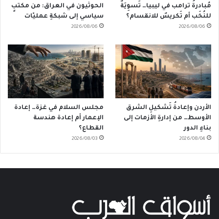
مُبادرةُ ترامب في ليبيا… تَسوِيَةٌ
الحوثيون في العراق: من مكتبٍ
للنُخَب أم تَكريسٌ للانقسام؟
سياسي إلى شبكةِ عمليّات
2026/08/06
2026/08/06
الأردن وإعادةُ تَشكيلِ الشرق
مجلس السلام في غزة… إعادة
الأوسط… من إدارةِ الأزمات إلى
الإعمار أم إعادة هندسة
بناءِ الدور
القطاع؟
2026/08/03
2026/08/04