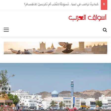
مُبادرةُ ترامب في ليبيا… تَسوِيَةٌ للنُخَب أم تَكريسٌ للانقسام؟
بحث عن
الق