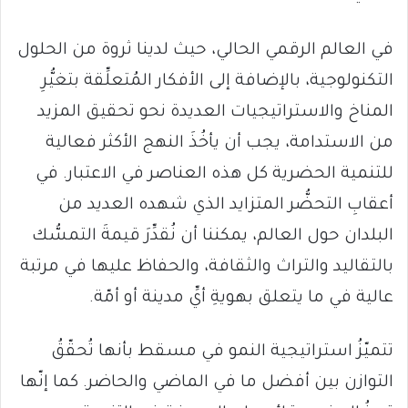
في العالم الرقمي الحالي، حيث لدينا ثروة من الحلول
التكنولوجية، بالإضافة إلى الأفكار المُتعلِّقة بتغيُّرِ
المناخ والاستراتيجيات العديدة نحو تحقيق المزيد
من الاستدامة، يجب أن يأخُذَ النهج الأكثر فعالية
للتنمية الحضرية كل هذه العناصر في الاعتبار. في
أعقابِ التحضُّر المتزايد الذي شهده العديد من
البلدان حول العالم، يمكننا أن نُقدِّرَ قيمةَ التمسُّك
بالتقاليد والتراث والثقافة، والحفاظ عليها في مرتبة
عالية في ما يتعلق بهويةِ أيِّ مدينة أو أمّة.
تتميّزُ استراتيجية النمو في مسقط بأنها تُحقّقُ
التوازن بين أفضل ما في الماضي والحاضر. كما إنّها