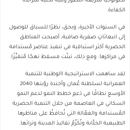
تكنولوجيا سريعة التطوُّر وبُنية تحتية مُتزايدة
الكفاءة.
في السنوات الأخيرة، وبحق، نظرًا للسباق للوصول
إلى انبعاثاتٍ صفرية صافية، أصبحت المناطق
الحضرية أكثر استباقية في تنفيذ عناصر مُستدامة
في مراكزها. ومع ذلك، تبنّت مسقط نهجًا مُتمَيِّزًا.
لقد ساهمت الاستراتيجية االوطنية للتنمية
العمرانية لسلطنة عُمان وأجندة رؤيتها 2040
الأوسع نطاقًا في دَعمِ خطط النمو لدعم النمو
السكاني في العاصمة من خلال التنمية الحضرية
المُستدامة والفعّالة التي تُحافظُ على مناظرها
الطبيعية الخلّابة وتُكَرِّمُ تقاليدَ المدينة وتراثها.