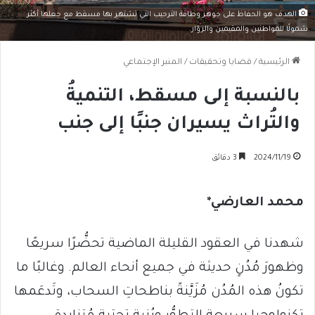
الهدف هو الحفاظ على جوهر وطاقة الترحيب التي تشتهر بها مسقط مع جعلها أكثر
شمولًا للمواطنين والمقيمين والزوّار.
الرئيسية
/
قضايا وتحقيقات
/
المنبر الإجتماعي
بالنسبة إلى مسقط، التنميةُ
والتُراث يسيران جنبًا إلى جنب
2024/11/19
3 دقائق
محمد العارضي*
شهدنا في العقود القليلة الماضية تحضُّرًا سريعًا
وظهورَ مُدُنٍ حديثة في جميع أنحاء العالم. وغالبًا ما
تكونُ هذه المُدُن مُزَيَّنةً بناطحاتِ السحاب، وتَدعَمها