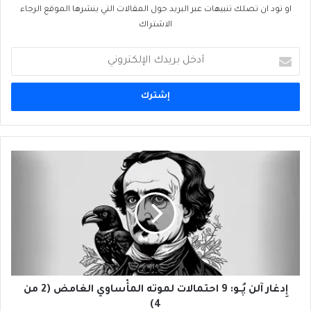
او تود ان تصلك تنبيهات عبر البريد حول المقالات التي ينشرها الموقع الرجاء
الاشتراك
أدخل
بريدك
الإلكتروني
إِدغار
آلن
پُــو:
9
احتمالات
لموته
المأْساوي
الغامض
(2
من
إِدغار آلن پُــو: 9 احتمالات لموته المأْساوي الغامض (2 من
4)
4)