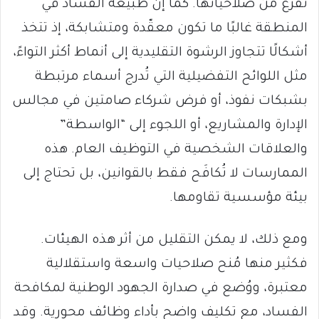
تُفرَّغ من صلاحياتها. كما إنَّ طبيعة الفساد في
المنطقة غالبًا ما تكون معقّدة ومتشابكة، إذ تتخذ
أشكالًا تتجاوز الرشوة التقليدية إلى أنماط أكثر التواءً،
مثل اللوائح التفضيلية التي تُدرج أسماء مرتبطة
بشبكات نفوذ، أو فرض شركاء صامتين في مجالس
الإدارة والمشاريع، أو اللجوء إلى “الواسطة”
والعلاقات الشخصية في التوظيف العام. هذه
الممارسات لا تُكافَح فقط بالقوانين، بل تحتاج إلى
بيئة مؤسسية تقاومها.
ومع ذلك، لا يمكن التقليل من أثر هذه الهيئات.
فكثير منها مُنح صلاحيات واسعة واستقلالية
معتبرة، ووُضع في صدارة الجهود الوطنية لمكافحة
الفساد، مع تكليف واضح بأداء وظائف محورية. وقد