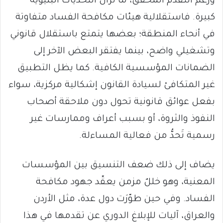
ورُغم التقدُّم المُحَقَّق، ما تزال التحديات البنيوية
كبيرة. فاستقلالية هيئات مكافحة الفساد متفاوتة
في أنحاء المنطقة؛ بعضها يتمتع باستقلال قانوني
وتشغيلي واضح، بينما يفتقر البعض الآخر إلى
الضمانات المؤسسية الكافية. كما يظل التطبيق
غير المتكافئ لسيادة القانون إشكالية مركزية، سواء
بفعل عوائق قانونية تحول دون ملاحقة أصحاب
النفوذ والثروة، أو بسبب أعراف وممارسات غير
رسمية تَحدُّ من فعالية المساءلة.
يضاف إلى ذلك ضعف التنسيق بين المؤسسات
المعنية، وهو خللٌ مزمن يعقّد جهود مكافحة
الفساد. وفي حين طوّرَت دول عدة، مثل الأردن
والعراق، آليات للإبلاغ الدوري عن تقدمها في هذا