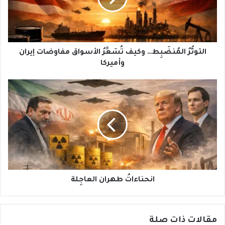
مفاوضات
إيران
وأميركا
التوتُّرُ المُنضَبِط… وكيف تُسَعِّرُ الأسواق مفاوضات إيران
وأميركا
انحناءاتُ
طهران
العاجِلة
انحناءاتُ طهران العاجِلة
مقالات ذات صلة