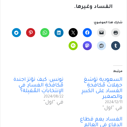
الفساد
وغيرها
.
شارك هذا الموضوع:
مرتبط
السعودية تُوَسِّعُ
تونس: كَيفَ تُؤثِّرُ أجندة
حملاتَ مُكافَحةِ
مُكافَحَةِ الفسادِ في
الفَساد على الكبيرِ
الإنتخاباتِ المُقبِلة؟
والصغير
2024/08/22
في "أول"
2024/12/11
في "أول"
الفساد يعم قطاع
الدفاع في العالم