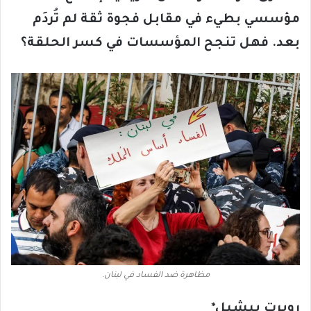
مؤسسي بطيء في مقابل فجوة ثقة لم تُردَم
بعد. فهل تنجح المؤسسات في كسر الحلقة؟
مظاهرة ضد الفساد في لبنان.
روبرت بيشيل*