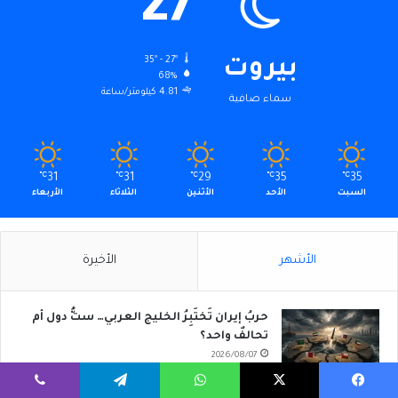
27
35º - 27º
بيروت
68%
4.81 كيلومتر/ساعة
سماء صافية
℃
31
℃
31
℃
29
℃
35
℃
35
السبت
الأحد
الأثنين
الثلاثاء
الأربعاء
الأشهر
الأخيرة
حربُ إيران تَختَبِرُ الخليج العربي… ستُّ دول أم
تحالفٌ واحد؟
2026/08/07
يسبوك
‫X
واتساب
تيلقرام
ڤايبر
كركلَّا يحمل فينيقيَّة لبنان إِلى رومانيَّة فقرا