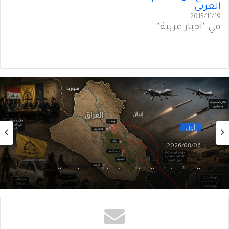
العربي
2015/11/19
في "أخبار عربية"
أول
2026/08/06
الحوثيون في العراق: من مكتبٍ سياسي إلى
شبكةِ عمليّات