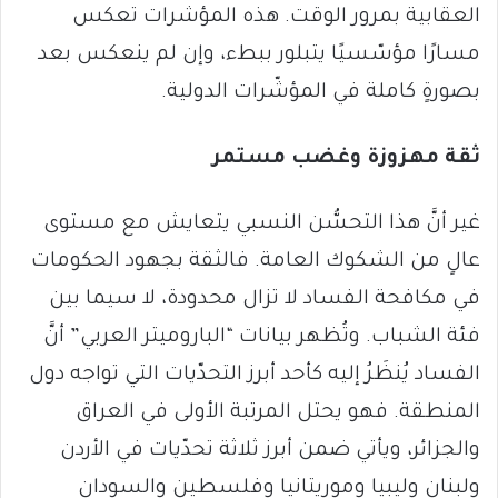
العقابية بمرور الوقت. هذه المؤشرات تعكس
مسارًا مؤسّسيًا يتبلور ببطء، وإن لم ينعكس بعد
بصورةٍ كاملة في المؤشّرات الدولية.
ثقة مهزوزة وغضب مستمر
غير أنَّ هذا التحسُّن النسبي يتعايش مع مستوى
عالٍ من الشكوك العامة. فالثقة بجهود الحكومات
في مكافحة الفساد لا تزال محدودة، لا سيما بين
فئة الشباب. وتُظهر بيانات “الباروميتر العربي” أنَّ
الفساد يُنظَرُ إليه كأحد أبرز التحدّيات التي تواجه دول
المنطقة. فهو يحتل المرتبة الأولى في العراق
والجزائر، ويأتي ضمن أبرز ثلاثة تحدّيات في الأردن
ولبنان وليبيا وموريتانيا وفلسطين والسودان