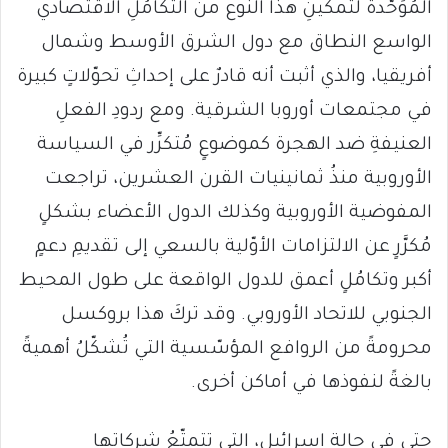
المُوَحَّدة لتمكينِ هذا النوع من التكامُلِ الاقتصادي
الواسع النطاق مع دول الشرق الأوسط وشمال
أفريقيا، والذي أثبت أنه قادرٌ على إحداثِ تحوّلاتٍ كبيرة
في مجتمعات أوروبا الشرقية. ومع ردودِ الفعلِ
العنيفةِ ضد الهجرة كموضوعٍ مُتكرِّر في السياسة
الأوروبية منذُ ثمانينيات القرن العشرين، تراجعت
المفوضية الأوروبية وكذلك الدول الأعضاء بشكلٍ
مُكرَّرٍ عن الالتزامات الأوّلية بالسعي إلى تقديمِ دعمٍ
أكبر وتكامُلٍ أعمق للدول الواقعة على طول المحيط
الجنوبي للاتحاد الأوروبي. وقد تركَ هذا بروكسل
محرومةً من الروافع المؤسّسية التي تُشكّلُ أهميةً
بالغةً لنفوذها في أماكن أخرى.
حتى في حالةِ إسرائيل، التي تتمتّعُ شركاتها