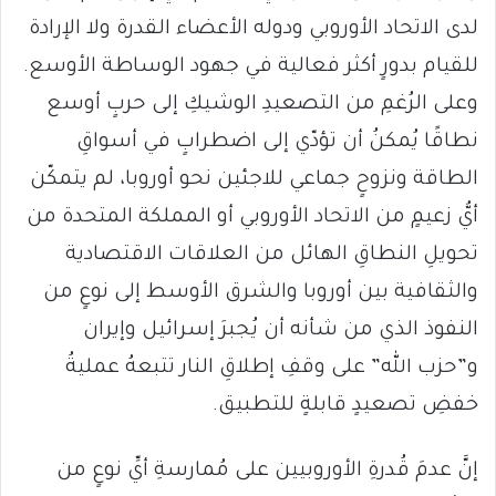
لدى الاتحاد الأوروبي ودوله الأعضاء القدرة ولا الإرادة
للقيام بدورٍ أكثر فعالية في جهود الوساطة الأوسع.
وعلى الرُغمِ من التصعيدِ الوشيكِ إلى حربٍ أوسع
نطاقًا يُمكنُ أن تؤدّي إلى اضطرابٍ في أسواقِ
الطاقة ونزوحٍ جماعي للاجئين نحو أوروبا، لم يتمكّن
أيُّ زعيمٍ من الاتحاد الأوروبي أو المملكة المتحدة من
تحويلِ النطاقِ الهائل من العلاقات الاقتصادية
والثقافية بين أوروبا والشرق الأوسط إلى نوعٍ من
النفوذ الذي من شأنه أن يُجبرَ إسرائيل وإيران
و”حزب الله” على وقفِ إطلاقِ النار تتبعهُ عمليةُ
خفضِ تصعيدٍ قابلةٍ للتطبيق.
إنَّ عدمَ قُدرةِ الأوروبيين على مُمارسةِ أيِّ نوعٍ من