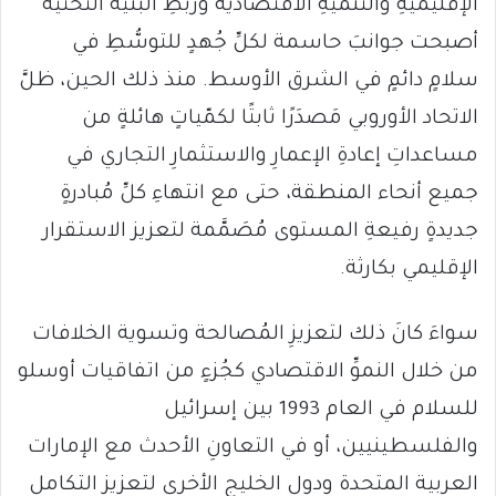
الإقليميةِ والتنميةِ الاقتصادية ورَبطِ البنية التحتية
أصبحت جوانبَ حاسمة لكلِّ جُهدٍ للتوسُّطِ في
سلامٍ دائمٍ في الشرق الأوسط. منذ ذلك الحين، ظلَّ
الاتحاد الأوروبي مَصدَرًا ثابتًا لكمّياتٍ هائلةٍ من
مساعداتِ إعادةِ الإعمارِ والاستثمارِ التجاري في
جميع أنحاء المنطقة، حتى مع انتهاءِ كلِّ مُبادرةٍ
جديدةٍ رفيعةِ المستوى مُصَمَّمة لتعزيز الاستقرار
الإقليمي بكارثة.
سواءَ كانَ ذلك لتعزيزِ المُصالحة وتسوية الخلافات
من خلال النموِّ الاقتصادي كجُزءٍ من اتفاقيات أوسلو
للسلام في العام 1993 بين إسرائيل
والفلسطينيين، أو في التعاونِ الأحدث مع الإمارات
العربية المتحدة ودول الخليج الأخرى لتعزيزِ التكامل