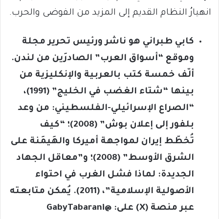
انهيارُ النظام القديم إلى المزيد من الفوضى والحرب.
كابي طبراني هو ناشر ورئيس تحرير مجلة
وموقع “أسواق العرب” الصادرَين من لندن.
ألّف خمسة كتب بالعربية والإنكليزية من
بينها “شتاء الغضب في الخليج” (1991)،
“الصراع الإسرائيلي-الفلسطيني: من وعد
بلفور إلى إعلان بوش” (2008)؛ “كيف
تُخطّط إيران لمواجهة أميركا والهَيمَنة على
الشرق الأوسط” (2008)؛ و”معاقل الجهاد
الجديدة: لماذا فشل الغرب في احتواء
الأصولية الإسلامية”، (2011). يُمكن متابعته
عبر منصة (
X
) على:
@GabyTabarani