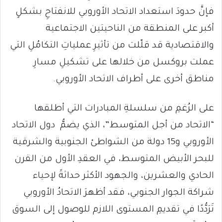
فإنَّ حدودَ استعداد الاتحاد الأوروبي للانفتاحِ بشكلٍ
أكبر على المنطقة من الناحيتين الاجتماعية
والاقتصادية قد قلّلت من تأثيرِ عملياتِ التكامُلِ التي
عملت بروكسل من خلالها على تشكيلِ مسارِ
مناطق أخرى على أطراف الاتحاد الأوروبي.
على الرُغمِ من سلسلةِ المبادرات التي أطلقها
“الاتحاد من أجل المتوسط”، الذي يضمُّ دول الاتحاد
الأوروبي و15 دولة من الشواطئ الجنوبية والشرقية
للبحر الأبيض المتوسط، في العقدِ الأول من القرن
الحادي والعشرين، والجهود الأكثر حداثةً لإحياء
شراكة الجوار الجنوبي، فقد أظهرَ الاتحادُ الأوروبي
تَرَدُّدًا في تقديمِ المستوى اللازم للوصول إلى السوق