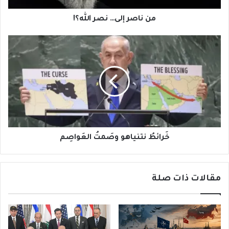
من ناصر إلى… نصر الله؟!
خَرائطُ
نتنياهو
وصَمتُ
العَواصِم
خَرائطُ نتنياهو وصَمتُ العَواصِم
مقالات ذات صلة