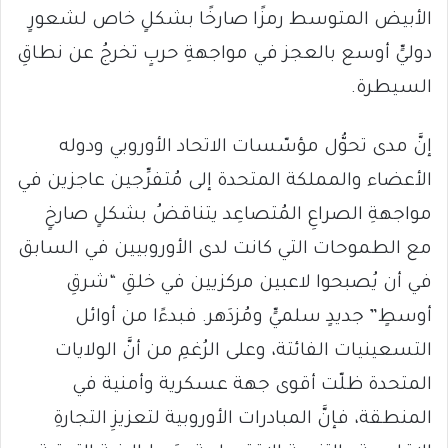
الأبيض المتوسط ​​رمزًا صارخًا بشكلٍ خاص لشعورٍ
دوليٍّ أوسع بالعجز في مواجهةِ حربٍ تخرجُ عن نطاقِ
السيطرة.
إنَّ مدى تحوُّل مؤسّسات الاتحاد الأوروبي ودوله
الأعضاء والمملكة المتحدة إلى مُتفرِّجين عاجزين في
مواجهةِ الصراعِ المُتصاعِد يتناقضُ بشكلٍ صارخٍ
مع الطموحات التي كانت لدى الأوروبيين في السابق
في أن يُصبحوا لاعبين مركزيين في خلقِ “شرقِ
أوسطٍ” جديدٍ سلميٍّ ومُزدَهر. فبدءًا من أوائل
التسعينيات الفائتة، وعلى الرُغمِ من أنَّ الولايات
المتحدة ظلّت أقوى جهة عسكرية وأمنية في
المنطقة، فإنَّ المبادرات الأوروبية لتعزيزِ التجارةِ