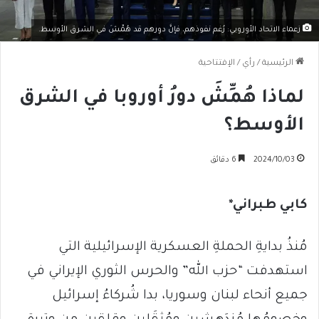
زعماء الاتحاد الأوروبي: رُغم نفوذهم، فإنَّ دورهم قد هُمِّشَ في الشرق الأوسط.
الرئيسية
/
رأي
/
الإفتتاحية
لماذا هُمِّشَ دورُ أوروبا في الشرق
الأوسط؟
2024/10/03
6 دقائق
كابي طبراني*
مُنذُ بدايةِ الحملةِ العسكرية الإسرائيلية التي
استهدفت “حزب الله” والحرس الثوري الإيراني في
جميع أنحاء لبنان وسوريا، بدا شُركاءُ إسرائيل