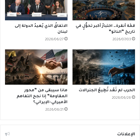
قمّة أنقرة… اختبارُ أكبر تحوُّلٍ في
الاتفاقُ الذي يُعيدُ الدولة إلى
تاريخ “الناتو”
لبنان
2026/06/27
2026/07/03
الحرب لم تَعُد تُطِيعُ الجنرالات
ماذا سيبقى من “محور
المقاومة” إذا نجح التفاهم
2026/06/26
الأميركي-الإيراني؟
2026/06/21
الإعلانات