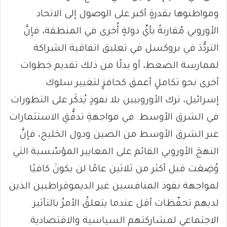
ومواطنوها بقدرةٍ أكبر على الوصول إلى الاتحاد
الأوروبي مُقارنةً بأيِّ دولةٍ أُخرى في المنطقة، فإنَّ
التردُّدَ في بروكسل في تعليق اتفاقية الشراكة
لممارسة الضغط، أو بدلًا من ذلك تقديم خطوات
أخرى نحو تكاملٍ أعمق كحافزٍ لتغيير سلوك
إسرائيل، ترك الأوروبيين بلا نفوذٍ يُذكَر على التطورات
في الشرق الأوسط. في مواجهةِ تدفُّقِ الاستثمارات
عبر الشرق الأوسط من الصين ودول الخليج، فإنَّ
النهجَ الأوروبي القائم على المعايير المؤسّسية التي
وُضِعَت قبل أكثر من ثلاثين عامًا لن يكونَ كافيًا
لمواجهة نفوذ المنافسين غير الديموقراطيين الذين
لديهم تحفّظات أقل عندما يتعلقُ الأمرُ بالتأثير
الاجتماعي لمشاركتهم السياسية والاقتصادية.