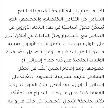
لكن في غيابِ الإرادةِ اللازمة لتقديم ذلك النوع
الشامل من التكامل الاقتصادي والمجتمعي الذي
يُشكّلُ محورًا أساسيًا في نهج الاتحاد الأوروبي في
التعامل مع الاستقرار وحلِّ النزاعات في أماكن أخرى
على طول حدوده، فقد حَصَرَ الاتحاد الأوروبي نفسه
في دورِ اللاعبِ الصغير في وقتٍ تتضاءل أيضًا قدرة
الولايات المتحدة على كَبحِ جماح إسرائيل أو
خصومها. ومع إحجام الصين أيضًا عن تحمّلِ
المخاطر اللازمة لمُمارسة الضغوط الفعّالة على
إسرائيل أو إيران، فقد أعطى غيابُ القيودِ الخارجية
القوية المُتشدّدين على جانبَي الصراع مساحةً أكبر
بكثير لملاحقةِ أشكالِ التصعيدِ التي كانت غير واردة،