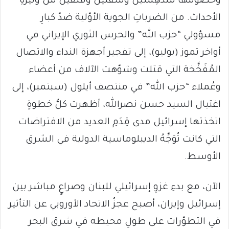
وخصومُها مُندَهِشين ومُثقَلين وقلقين من وتيرةِ
الأحداث. من الضرباتِ الجوية الأوّلية ضدّ كبارِ
مسؤولي “حزب الله” والحرس الثوري الإيراني في
أواخر تموز (يوليو)، إلى تفجير أجهزة النداء والاتصال
المُفَخَّخة التي قتلت وشوّهت الآلاف من أعضاء
وعُملاء “حزب الله” في منتصف أيلول (سبتمبر)، إلى
اغتيال السيد حسن نصرالله، أظهرت كلُّ خطوةٍ
اتخذتها إسرائيل مدى قِدَمِ العديد من الافتراضات
التي كانت تُوَجِّهُ الديبلوماسية الدولية في الشرق
الأوسط.
الآن، مع بدءِ غزوٍ إسرائيلي للبنان وصراعٍ مباشر بين
إسرائيل وإيران، أصبح عجزُ الاتحاد الأوروبي عن التأثير
في التطوّرات على طولِ محيطه في شرق البحر