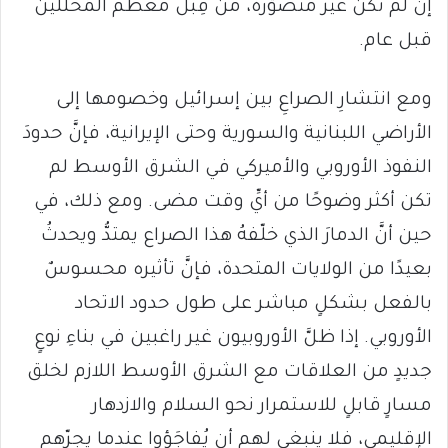
إن لم تكن غير مُتَصَوَّرة، من قِبَل معظم المُحلّلين
قبل عام.
ومع انتشارِ الصراعِ بين إسرائيل وخصومها إلى
الأراضي اللبنانية والسورية وحتى الإيرانية، فإنَّ حدودَ
النفوذ الأوروبي والأميركي في الشرق الأوسط لم
تكن أكثر وضوحًا من أيِّ وقت مضى. ومع ذلك، في
حين أنَّ الدمارَ الذي خلّفهُ هذا الصراع يمتدُّ ويحدثُ
بعيدًا من الولايات المتحدة، فإنَّ تأثيره محسوسٌ
بالفعل بشكلٍ مباشر على طول حدود الاتحاد
الأوروبي. إذا ظلَّ الأوروبيون غير راغبين في بناءِ نوعٍ
جديدٍ من العلاقات مع الشرق الأوسط اللازم لخلق
مسارٍ قابلٍ للاستمرار نحو السلام والازدهار
الإقليمي، فلا ينبغي لهم أن يُفاجَؤوا عندما يجرّهم