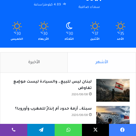
4.89 كيلومتر/ساعة
سماء صافية
℃
30
℃
30
℃
30
℃
37
℃
35
الأحد
الأثنين
الثلاثاء
الأربعاء
الخميس
الأشهر
الأخيرة
لبنان ليس للبيع… والسيادة ليست موضِع
تفاوض
2026/08/08
سبتة… أزمة حدود أم إنذارٌ للمغرب وأوروبا؟
2026/08/08
يسبوك
‫X
واتساب
تيلقرام
ڤايبر
… بل عفيفة كرم أَوَّل روائيَّة عربيَّة (1 من 4)