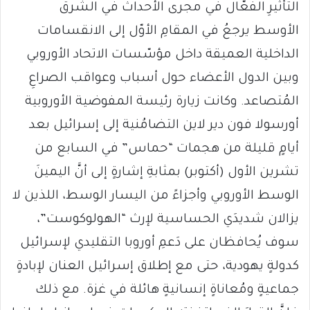
التأثيرِ الفعّال في مجرى الأحداث في الشرق
الأوسط يرجعُ في المقامِ الأوّل إلى الانقسامات
الداخلية العميقة داخل مؤسّسات الاتحاد الأوروبي
وبين الدول الأعضاء حول أسباب وعواقب الصراعِ
المُتصاعد. وكانت زيارة رئيسة المفوضية الأوروبية
أورسولا فون دير لاين التضامُنية إلى إسرائيل بعد
أيامٍ قليلة من هجمات “حماس” في السابع من
تشرين الأول (أكتوبر) بمثابةِ إشارةٍ إلى أنَّ اليمينَ
الوسط الأوروبي وأجزاءً من اليسار الوسط، اللذين لا
يزالان شديدَي الحساسية لإرث “الهولوكوست”،
سوف يُحافظان على دَعمِ أوروبا التقليدي لإسرائيل
كدولةٍ يهودية، حتى مع إطلاق إسرائيل العنان لإبادةٍ
جماعيةٍ ومُعاناةٍ إنسانيةٍ هائلة في غزة. مع ذلك