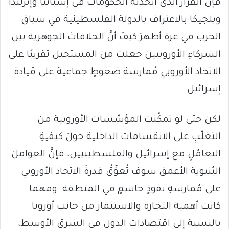
فإنَّ القرارَ الذي اتخذته الحكومات في إسبانيا وإيرلندا
وبلجيكا بالاعتراف بالدولة الفلسطينية في سياق
الحرب في غزة أظهرَ كيفَ أنَّ الخلافاتَ الجوهرية بين
الشركاءِ الأوروبيين جعلت من المستحيل تقريبًا على
الاتحاد الأوروبي مُمارسة ضغوطٍ جماعية على قيادة
إسرائيل.
لكن حتى لو تمكّنت المؤسّسات الأوروبية من
التغلّبِ على الانقسامات الداخلية حولَ كيفيةِ
التعامُلِ مع إسرائيل والفلسطينيين، فإنَّ العواملَ
البُنيوية الأعمق سوف تُعوِّقُ قدرةَ الاتحاد الأوروبي
على مُمارسةِ نفوذٍ حاسمٍ في المنطقة. ومهما
كانت أهمية التجارة والاستثمار من جانب أوروبا
بالنسبة إلى اقتصادات الدول في الشرق الأوسط،