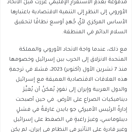
مدفوعةً بعَدمِ الاستقرارِ الإقليمي عزَّزت مَيلَ الاتحاد
الأوروبي إلى النظرِ إلى التنمية الاقتصادية باعتبارها
الأساس المركزي لأيِّ جُهدٍ أوسع نطاقًا لتحقيق
السلام الدائم في المنطقة.
مع ذلك، عندما واجهَ الاتحاد الأوروبي والمملكة
المتحدة الانزلاق إلى الحرب بين إسرائيل وخصومها
منذ 7 تشرين الأول (أكتوبر) 2023، فشلا في ترجمةِ
هذه العلاقات الاقتصادية العميقة مع إسرائيل
والدول العربية وإيران إلى نفوذٍ يُمكنُ أن يُغيِّرَ
ديناميكيات الصراع على الأرض. في حين أصبحت
إدارةُ الرئيس الأميركي جو بايدن غارقةً في فشلٍ
ديبلوماسي، وغيرَ راغبةٍ في الضغط على إسرائيل
وغير قادرة على التأثير في النظام في إيران، لم يكن