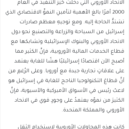
الاتحاد الأوروبي التي دخلت حَيِّزَ التنفيذ في العام
2000 أمرًا بالغ الأهمية لتأمينِ النموِّ الاقتصادي الذي
تشتدُّ الحاجة إليه. ومع توجيهِ معظم صادرات
إسرائيل من السياحة والزراعة والتصنيع نحو دول
الاتحاد الأوروبي والبنوك الإسرائيلية وتشابكها مع
قطاع الخدمات المالية الأوروبية، فإنَّ الكثير مما
أصبح الآن اقتصادًا إسرائيليًا هشًا للغاية يعتمد
على علاقاتٍ تجارية جيدة مع أوروبا. وعلى الرُغمِ من
أنَّ قطاعَ التكنولوجيا الناجح للغاية في إسرائيل هو
لاعبٌ رئيس في الأسواق الأميركية والآسيوية، فإنَّ
الكثيرَ من نموّه يعتمدُ على وجودٍ قوي في الاتحاد
الأوروبي والمملكة المتحدة.
كانت هذه المحاولات الأوروبية لاستخدامِ الثقلِ