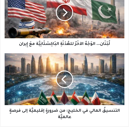
الآخَرُ
للهُدْنَةِ
البَاكِسْتَانِيَّة
معَ
إِيران
لُبْنَان... الوَجْهُ الآخَرُ للهُدْنَةِ البَاكِسْتَانِيَّة معَ إِيران
التنسيقُ
المالي
في
الخليج:
من
ضرورةٍ
إقليميَّة
إلى
فرصةٍ
عالميَّة
التنسيقُ المالي في الخليج: من ضرورةٍ إقليميَّة إلى فرصةٍ
عالميَّة