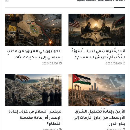
مُبادرةُ ترامب في ليبيا… تَسوِيَةٌ
الحوثيون في العراق: من مكتبٍ
للنُخَب أم تَكريسٌ للانقسام؟
سياسي إلى شبكةِ عمليّات
2026/08/06
2026/08/06
الأردن وإعادةُ تَشكيلِ الشرق
مجلس السلام في غزة… إعادة
الأوسط… من إدارةِ الأزمات إلى
الإعمار أم إعادة هندسة
بناءِ الدور
القطاع؟