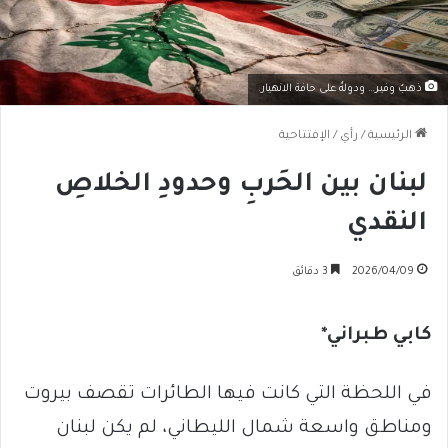
ذهبٌ وفير… ودولةٌ على حافة الانهيار.
الرئيسية
/
رأي
/
الإفتتاحية
لبنان بين الحَربِ وحدودِ الخلاصِ
النقدي
2026/04/09
3 دقائق
كابي طبراني*
في اللحظة التي كانت فيها الطائرات تقصف بيروت
ومناطق واسعة شمال الليطاني، لم يكن لبنان