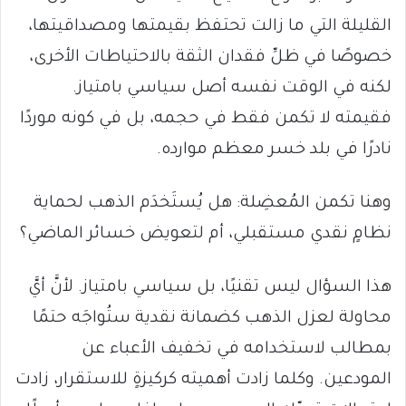
القليلة التي ما زالت تحتفظ بقيمتها ومصداقيتها،
خصوصًا في ظلِّ فقدان الثقة بالاحتياطات الأخرى،
لكنه في الوقت نفسه أصل سياسي بامتياز.
فقيمته لا تكمن فقط في حجمه، بل في كونه موردًا
نادرًا في بلد خسر معظم موارده.
وهنا تكمن المُعضِلة: هل يُستَخدَم الذهب لحماية
نظامٍ نقدي مستقبلي، أم لتعويض خسائر الماضي؟
هذا السؤال ليس تقنيًا، بل سياسي بامتياز. لأنَّ أيَّ
محاولة لعزل الذهب كضمانة نقدية ستُواجَه حتمًا
بمطالب لاستخدامه في تخفيف الأعباء عن
المودعين. وكلما زادت أهميته كركيزةٍ للاستقرار، زادت