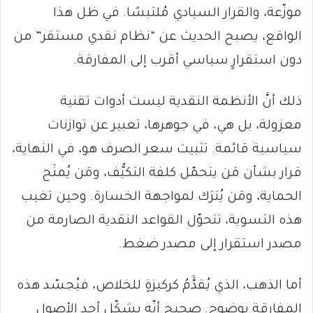
موزّعة، والقرار السيادي مُلتبسًا. في ظل هذا
الواقع، يصبح الحديث عن “نظام نقدي مستقر” من
دون استقرارٍ سياسي أقرب إلى المفارقة.
ذلك أنَّ الأنظمة النقدية ليست أدوات تقنية
معزولة، بل هي، في جوهرها، تعبير عن توازنات
سياسية قائمة. تثبيت سعر الصرف هو، في النهاية،
قرار بشأن مَن يتحمّل كلفة التكيُّف، ومَن يُمنَح
الحماية، ومَن يُترَك لمواجهة الخسارة. وحين تغيب
هذه التسوية، تتحوّل القواعد النقدية الصارمة من
مصدر استقرار إلى مصدر ضغط.
أما الذهب، الذي يُقدََّمُ كركيزةٍ للخلاص، فيُجسّد هذه
المفارقة بوضوح. صحيح أنّه يشكّل أحد الأصول