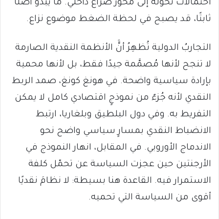
احتمالات تحوّله إلى محور صراع داخلي. ما يبدو أصلًا
ثابتًا، قد يصبح في لحظة الضغط موضوع نزاع.
التجاربُ الدولية تُظهِرُ أنََّ الأنظمة النقدية الصارمة
لا تنجح لأنها مُصمَّمة جيدًا فقط، بل لأنها محمية
بإرادة سياسية واضحة. في هونغ كونغ، صمد الربط
النقدي لأنه جُزءٌ من نموذجٍ اقتصادي كامل لا يمكن
التفريط به. وفي دول البلطيق وبلغاريا، ارتبط
الانضباط النقدي بمسارٍ سياسي واضح نحو
الاندماج الأوروبي. في المقابل، انهار النموذج في
الأرجنتين حين عجزت السياسة عن تحمّل كلفة
الاستمرار فيه. القاعدة هنا بسيطة: لا نظامَ نقديًا
أقوى من السياسة التي تحميه.