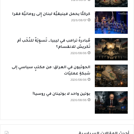
2026/08/07
كركلَّا يحمل فينيقيَّة لبنان إِلى رومانيَّة فقرا
2026/08/07
مُبادرةُ ترامب في ليبيا… تَسوِيَةٌ للنُخَب أم
تَكريسٌ للانقسام؟
2026/08/06
الحوثيون في العراق: من مكتبٍ سياسي إلى
شبكةِ عمليّات
2026/08/06
بوتين واحد لا بوتينان في روسيا!
2026/08/06
أحدث المقالات السياسية