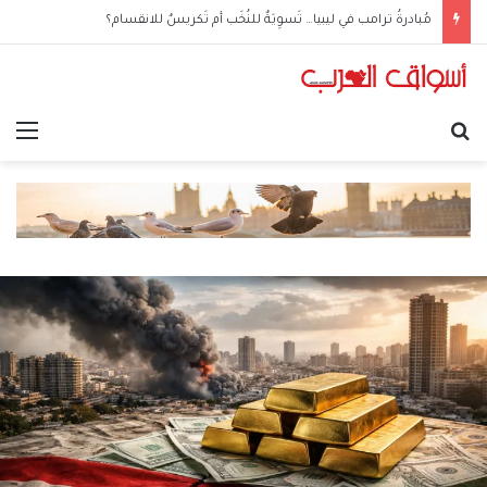
مُبادرةُ ترامب في ليبيا… تَسوِيَةٌ للنُخَب أم تَكريسٌ للانقسام؟
بحث عن
الق