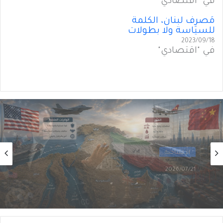
في "اقتصادي"
مَصرِف لبنان، الكلمة
للسياسة ولا بطولات
2023/09/18
في "اقتصادي"
الإفتتاحية
2026/07/08
واشنطن وبكين في الشرق الأوسط: تنافُسٌ لا
يَحتَمِلُ الفوضى