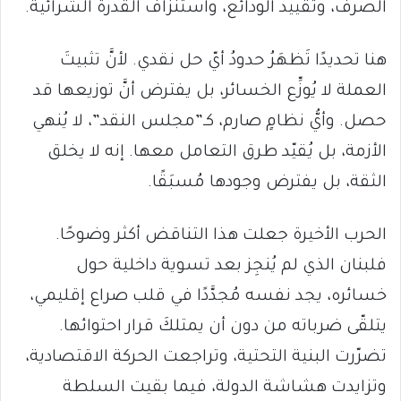
الصرف، وتقييد الودائع، واستنزاف القدرة الشرائية.
هنا تحديدًا تَظهَرُ حدودُ أيّ حل نقدي. لأنَّ تثبيتَ
العملة لا يُوزِّع الخسائر، بل يفترض أنَّ توزيعها قد
حصل. وأيُّ نظامٍ صارم، كـ”مجلس النقد”، لا يُنهي
الأزمة، بل يُقيّد طرق التعامل معها. إنه لا يخلق
الثقة، بل يفترض وجودها مُسبَقًا.
الحرب الأخيرة جعلت هذا التناقض أكثر وضوحًا.
فلبنان الذي لم يُنجِز بعد تسوية داخلية حول
خسائره، يجد نفسه مُجدَّدًا في قلب صراع إقليمي،
يتلقّى ضرباته من دون أن يمتلكَ قرار احتوائها.
تضرّرت البنية التحتية، وتراجعت الحركة الاقتصادية،
وتزايدت هشاشة الدولة، فيما بقيت السلطة