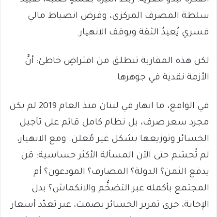
سلطة المصرف المركزي، وفرض انضباط مالي
قسري يُعيدُ الثقة ويوقف الانهيار.
لكن هذه المقاربة تنطلق من افتراضٍ خاطئ: أنَّ
الأزمة نقدية في جوهرها.
في الواقع، ما انهار في لبنان منذ العام 2019 لم يكن
مجرد سعر صرف، بل نظام كامل قائم على تأجيل
الخسائر وتوزيعها بشكل غير مُعلن. ومع الانهيار،
لم تُحسَم حتى الآن المسألة الأكثر حساسية: مَن
يدفع الثمن؟ الدولة؟ المصارف؟ المودعون؟ أم
المجتمع بأكمله عبر التضخُّم والانكماش؟ بدل
الإجابة، جرى تمرير الخسائر بصمت، عبر تعدّد أسعار