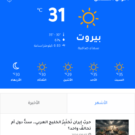
31
℃
35º - 30º
بيروت
67%
6.83 كيلومتر/ساعة
سماء صافية
℃
30
℃
30
℃
29
℃
35
℃
35
السبت
الأحد
الأثنين
الثلاثاء
الأربعاء
الأشهر
الأخيرة
حربُ إيران تَختَبِرُ الخليج العربي… ستُّ دول أم
تحالفٌ واحد؟