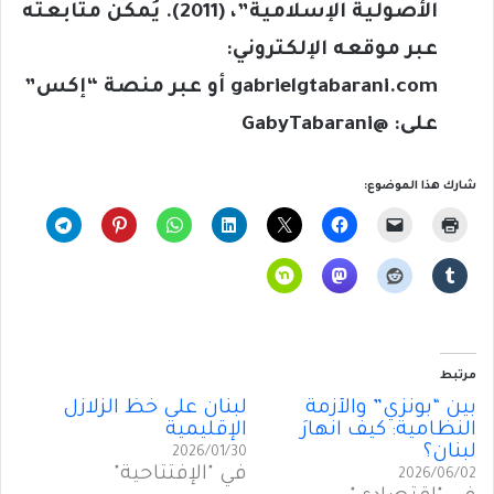
الأصولية الإسلامية”، (2011). يُمكن متابعته
عبر موقعه الإلكتروني:
gabrielgtabarani.com
أو عبر منصة “إكس”
على: @
GabyTabarani
شارك هذا الموضوع:
مرتبط
بين “بونزي” والأزمة
لبنان على خطِّ الزلازل
النظامية: كيف انهارَ
الإقليمية
لبنان؟
2026/01/30
في "الإفتتاحية"
2026/06/02