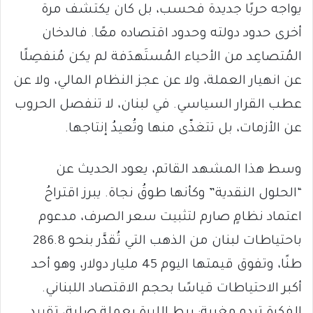
يواجه حربًا جديدة فحسب، بل كان يكتشف مرة
أخرى حدود دولته وحدود اقتصاده معًا. فالدخان
المُتصاعِد من الأحياء المُستَهدَفة لم يكن مُنفصِلًا
عن انهيار العملة، ولا عن عجز النظام المالي، ولا عن
عطب القرار السياسي. في لبنان، لا تنفصل الحروب
عن الأزمات، بل تتغذّى منها وتُعيدُ إنتاجها.
وسط هذا المشهد القاتم، يعود الحديث عن
“الحلول النقدية” وكأنها طوقُ نجاة. يبرز اقتراحُ
اعتماد نظامٍ صارم لتثبيت سعر الصرف، مدعوم
باحتياطات لبنان من الذهب التي تُقدَّر بنحو 286.8
طنًا، وتفوق قيمتها اليوم 45 مليار دولار، وهو أحد
أكبر الاحتياطات قياسًا بحجم الاقتصاد اللبناني.
الفكرة تبدو مغرية: ربط الليرة بعملةٍ صلبة، تقييد