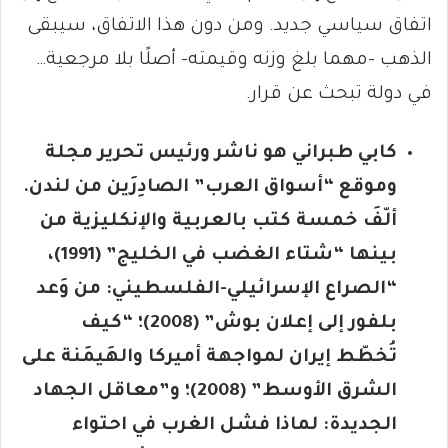
اتفاق سياسي جديد. ومن دون هذا الاتفاق، سيبقى
الذهب -مهما بلغ وزنه وقيمته- أصلًا بلا مرجعية…
في دولة تبحث عن قرار.
كابي طبراني هو ناشر ورئيس تحرير مجلة
وموقع “أسواق العرب” الصادِرَين من لندن.
ألّفَ خمسة كتب بالعربية والإنكليزية من
بينها “شتاء الغضب في الخليج” (1991)،
“الصراع الإسرائيلي-الفلسطيني: من وَعد
بلفور إلى إعلان بوش” (2008)؛ “كيف
تُخطّط إيران لمواجهة أميركا والهَيمَنة على
الشرق الأوسط” (2008)؛ و”معاقل الجهاد
الجديدة: لماذا فشل الغرب في احتواء