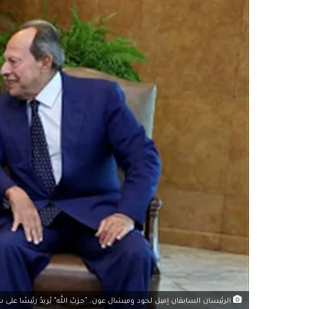
الرئيسان السابقان إميل لحود وميشال عون: "حزبُ الله" يُريدُ رئيسًا على ش