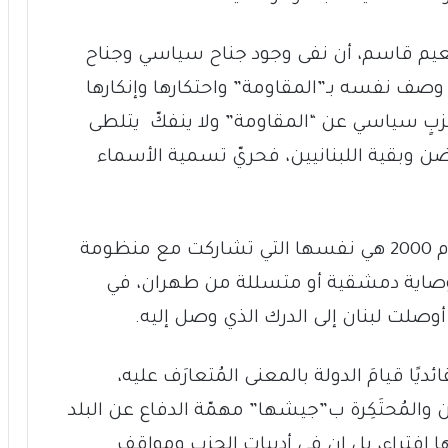
نعيم قاسم، أن نفى وجود جناح سياسي وجناح
وصف نفسه بـ”المقاومة” واحتكارها وإنكارها
كحزبٍ سياسي عن “المقاومة” ولا ينفكّ يتلطى
 وبقية اللبنانيين، فحريّ تسمية الأسماء
“المقاومة” هذه التي أتت بالتحرير في العام 2000 هي نفسها التي تشاركت مع منظومة
الوصاية دمشقية أو متسللة من طهران، في
صلت لبنان إلى الدرك الذي وصل إليه.
ًا قيامَ الدولة بالمعنى المُتعارَف عليه،
والمُحتَكِرة ب”جيشها” مهمّة الدفاع عن البلد
 افتراء، بل إن في أدبيات الحزب ومواقف