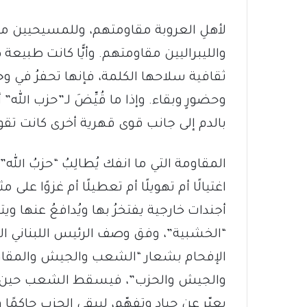
لأهلِ العروبة مقاومتهم، وللمسيحيين مق
والليبراليين مقاومتهم. وأيًّا كانت طبيعة
ثقافية سلاحها الكلمة، فإنها تحفرُ في وجدا
وحضورٍ وبقاء. وإذا ما قُيِّضَ لـ”حزب الله” 
بالدم إلى جانب قوى قهرية أخرى كانت تقود
المقاومة التي ما انفك يُطالِبُ “حزبُ الله
أجندات خارجية يفتخرُ بها ويُدافعُ عنها ويتح
“الخشبية”، وفق وصف الرئيس اللبناني الأس
الإفحام بشعار “الشعب والجيش والمقاو
والجيش والحزب”، فيسقط الشعب حين يع
يعبّر عن حياد وتفهّم، ليبقى الحزب حاكمًا و