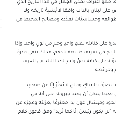
قًا فهو اعترافٌ بمدى الجهل في هذا التاريخ الذي
 لبنان بالذات واقعًا لا يُشبِهُ تاريخه ولا
ت طوائفه وحساسيّات تعدّده ومصالح المحيط في
القدرة على كتابته بقلمٍ واحدٍ وحبرٍ من لونٍ واحد. وإذا
 التاريخ في تعريف طبيعة بلدهم، فذلك ينفي قدرةَ
ته على كتابة نصٍّ واحدٍ لهذا البلد في الغَرفِ
 وخرائطه.
 يتصرّفُ بارتباكٍ وقلقٍ لا يُعبِّرُ إلّا عن ضعفٍ
ي بعبدا يمكن أن يهدد جبروته. حتى أنه في
ود وميشال عون بدا معترفًا بعزلته وعجزه عن
 “لن يكونَ رئيسٌ إلّا كما نُريد” وفق فحوى كلام