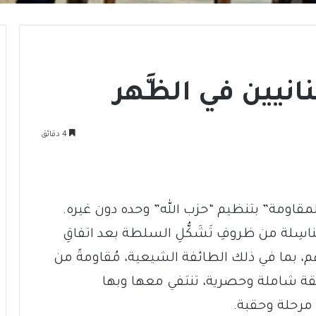
بنانيين في الظَّهر
4 دقائق
 “المقاومة” بتنظيم “حزب الله” وحده دون غيره.
اسِلة من ظروفِ تَشَكُّلِ السلطة بعد اتفاقِ
م، بما في ذلك الطائفة الشيعية، مُقاومةً من
لقة شاملة وحصرية، تنتفي معها وبها
 مرحلة وحقبة.