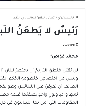
الرئيسية
/
رأي
/
رَئيسٌ لا يَطعَنُ اللّبنانيين في الظَّهر
رَئيسٌ لا يَطعَنُ اللّ
2022/11/17
محمّد قوّاص*
لن يَقبَلَ مَنطِقُ التاريخ أن يختصرَ لبنان
وليس من اختصاصِ مَنظومةِ الحُكمِ المُتن
الطائف أن تفرضَ على اللبنانيين وطوائفه
نمطٍ واحدٍ ولونٍ واحدٍ بصفتها قيمة مط
المقاومات التي آمن بها اللبنانيون في كل