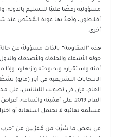
مسؤوليه رفضًا علنيًا للتسليم بالدولة، وانت
أفلاطون، وتَعِدُ بها عودة المُخلّص عند
أخرى.
هذه “المقاومة” بالذات مسؤولةٌ عن حالة ال
حوله الأشقاء والحلفاء والأصدقاء والدول 
أمنه واستقراره وبحبوحته وازدهاره. وإذا
الانتخابات التشريعية في أيار (مايو) تشظّ
العام، فإن في تصويت اللبنانيين، على م
العام 2019، على أهمّيته واتساعه، أع
مسلّمة نهائية لا تحتمل استهانة أو اختراقً
في بعض ما سُرِّبَ من مُقرَّبين من “حزب 