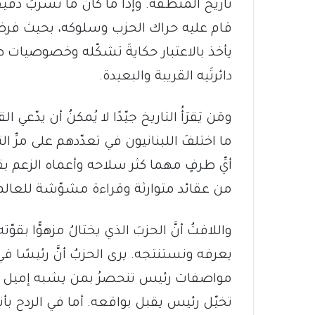
تاريخ المنطقة. وإذا ما كان ما تسرّبَ دقي
قام عليه حراك الحزب وسلوكه، بحيث فرض على
يأخذ بالاعتبار حكايةَ تشكّله وخصوصيا
دائرتَيه القريبة والبعيدة.
ومَن يَقرَأُ التاريخ جيّدًا لا يُمكنُ أن يدّعي 
ما اختلفَ اللبنانيون في تعدّدهم على مرِّ
أيِّ طرفٍ مهما كثر سلاحه وأعماه الزعم بقوّ
من عقائد متوارثة وقراءة مشوّشة للعالم
واللافتُ أنَّ الحزبَ الذي يختالُ مزهوًّا بقوّته
يعرفه ونستنتجه. يرى الحزبُ أنَّ رئيسًا ف
مواصفات رئيس تنحصرُ بمن يشبه إميل لح
تخيّل رئيس يقبل بواقعه. أما في الردح بأنه