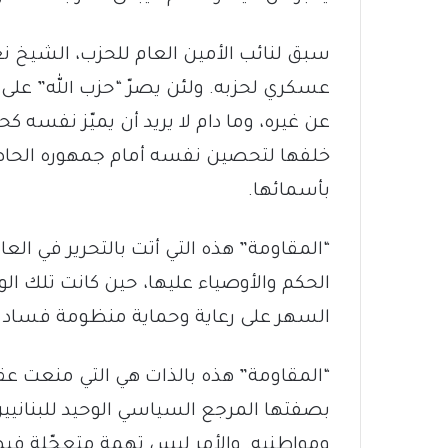
سبق لنائب الأمين العام للحزب، الشيخ 
عسكري لحزبه. ولئن يصرّ “حزب الله” على 
عن غيره، وما دام لا يريد أن يميّز نفسه 
خلفها لتحصين نفسه أمام جمهوره الحاضن
بأسمائها.
الحكم والأوصياء عليها، حين كانت تلك 
السهر على رعاية وحماية منظومة فساد أو
“المقاومة” هذه بالذات هي التي منعت عقائدي
بصفتها المرجع السياسي الوحيد للبنانيين 
ومواطنيه. والأمر ليس تهمة متعجّلة فيها