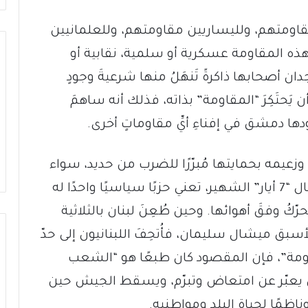
اومتهم، ولليساريين مقاومتهم، وللعلمانيين
 هذه المقاومة عسكرية أو سلمية، نقابية أو
ن أصحابها ذاكرةً تَنهَلُ منها شرعيةَ وجودٍ
أن يَحتَكِرَ “المقاومة” بذاته، فذلك أنه ساهمَ
ها دمشق في إفناءِ أيِّ مقاوماتٍ أخرى.
” وزعيمه بحمايتها مُبرّرًا للضرب من حديد، سواء
اغتيالًا أم تهويلًا أم تعطيلًا أم غزوًا على مثال “7 أيار” الشهير، تعني حزبًا سياسيًا واحدًا له
رّكُ وفقَ أهوائها. وحين طُعِنَ لبنان بالثلاثية
بق ميشال سليمان، فأُتحِفَ اللبنانيون إلى حدّ
مة”، فإن المقصود كان طبعًا هو “الشعب
بّر عن امتعاض وتبرّم، ويسقط الجيش حين
ناظمًا لحياة البلد ومواطنيه.