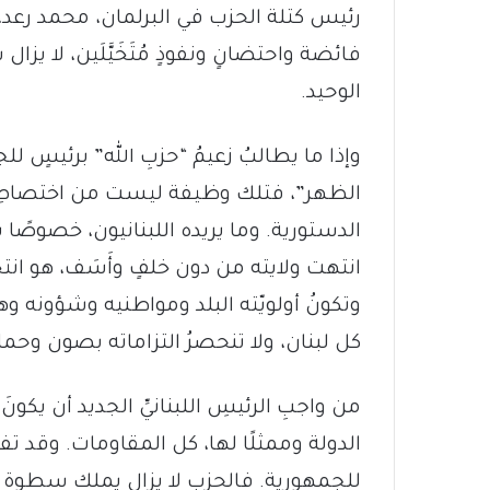
رئيس كتلة الحزب في البرلمان، محمد رعد، إق
فائضة واحتضانٍ ونفوذٍ مُتَخَيَّلَين، لا يز
الوحيد.
وإذا ما يطالبُ زعيمُ “حزبِ الله” برئيسٍ 
الظهر”، فتلك وظيفة ليست من اختصاصِ أ
الدستورية. وما يريده اللبنانيون، خصوصً
انتهت ولايته من دون خلفٍ وأَسَف، هو انتخ
وتكونُ أولويّته البلد ومواطنيه وشؤونه وه
كل لبنان، ولا تنحصرُ التزاماته بصون وحماية
من واجبِ الرئيسِ اللبنانيِّ الجديد أن يكو
الدولة وممثلًا لها، كل المقاومات. وقد ت
للجمهورية. فالحزب لا يزال يملك سطوة 