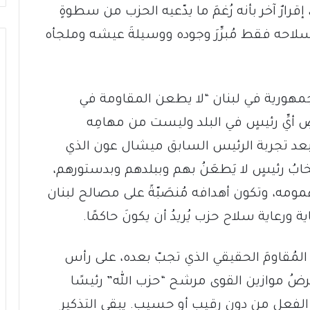
رارٌ آخر بأنه رُغمَ ما يدّعيه الحزب من سطوةٍ
ال سلاحه فقط مُبرِّرَ وجوده ووسيلةَ عيشه وملجأه
للجمهورية في لبنان “لا يطعن المقاومة في
يِّ رئيسٍ في البلد وليست من مهامِه
ا بعد تجربة الرئيس السابق ميشال عون الذي
ابُ رئيسٍ لا يَطعَنُ بهم وببلدهم وبدستورهم،
مومه، وتكون أهدافه مُنصَبّةً على مصالح لبنان
 ورعاية سلاح حزب يُريدُ أن يكونَ حاكمًا.
نَ المُقاومَ الحقيقي الذي تجبّ بعده، على رأس
فرضُ موازين القوى مرشح “حزب الله” رئيسًا
الفعل من دون رقيب أو حسيب. يبقى التذكير