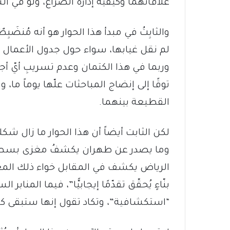
علاقاتهما وكيفية إدارة الصراع، ولو في ا
والثابِتُ في مبدأ هذا الحوار هو أنه مُنضَب
لم نقل غيابها، سواء حول جدول الأعمال أ
وربما في هذا الكتمان وعدم تسريبِ أيّ أجو
توقًا إلى إنضاج المباحثات علّها يوماً ما، 
القطيعة بينهما.
لكن الثابت أيضاً أن هذا الحوار ما زال شكليًّ
وما يصدر عن طهران يكشفُ مغزى بسط ط
الرياض يكشف في المقابل خواء ذلك المغزى
بنّاءٍ يُحقّق تقدّمًا إيجابيًّا”، فيما المناب
“استكشافية”، وتكاد تقول إنها ستبقى كذل