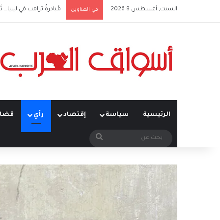
السبت, أغسطس 8 2026
مُبادرةُ ترامب في ليبيا… تَ
في العناوين
الرئيسية
سياسة
إقتصاد
رأي
قضاي
بحث
عن