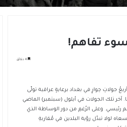
سوء تفاهم!
4 دقائق
ُ جولاتِ حِوارٍ في بغداد برعايةٍ عراقية تولّى
آخر تلك الجولات في أيلول (سبتمبر) الماضي
يم رئيسي. وعلى الرُغمِ من دور الوساطة الذي
اه لولا تبدّل رؤية البلدين في مُقاربةِ