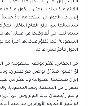
لا تريد إيران، حتى الآن، من هذا الحوار أن ي
القائم منذ سنوات (حتى لا نقول منذ قيا
إيران من الحوار الى استخدامه أداةً جديدة
سياساتها لدى الرأي العام الداخلي. يهمّ طهر
سيما تلك التي تُفاوضها في فيينا، أنها 
السعودية، كما تَطَوُّرِ علاقاتها أخيراً مع د
الحوار فأمرٌ ليس عاجلًا.
في المقابل، تغيّر موقف السعودية في التع
أيّ “فيتو” ضدّ أيّ تواصل مع طهران، وبا
إيران طبيعتها العدوانية ولا يُغيّر من تقي
طهران في المنطقة وضد السعودية والخليج
والحوار يُخففان حالة التوتّر ومن أذى أذر
لم تُثمِر، لا تُفاقِم الأورام بل قد تفتح آف