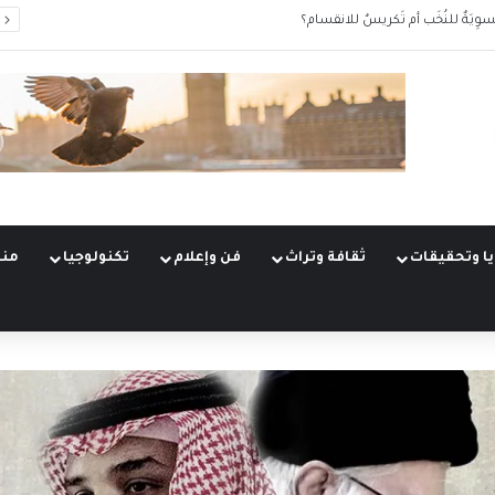
سوِيَةٌ للنُخَب أم تَكريسٌ للانقسام؟
ا وتحقيقات
ثقافة وتراث
فن وإعلام
تكنولوجيا
منو