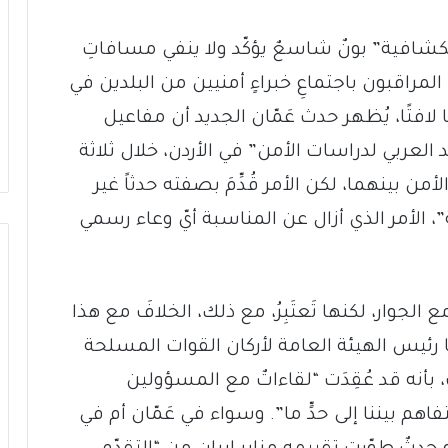
ستكشافية” بونٌ شاسعٌ يؤكّد ولا ينفي مسافاتِ
مراقبون باجتماعِ خبراءٍ أمنيين من البلدين في
ا لافتًا، يُظهر حدث عَمّان الجديد أن مفاعيل
لعربي لدراسات الأمن” في الأردن، خلال ثلاثة
أمن بينهما، لكن الأمر قُدِّمَ بصفته حدثاً غير
لأمر الذي أزال عن المناسبة أيّ وعاء رسمي
الجوار، لكنها تَعتَبِرُ، مع ذلك، الخلافَ مع هذا
نا رئيس الهيئة العامة لأركان القوات المسلحة
ت، بأنه قد عُقِدَت “لقاءاتٌ مع المسؤولين
هم بيننا إلى حدٍّ ما”. وسواء في عَمّان أم في