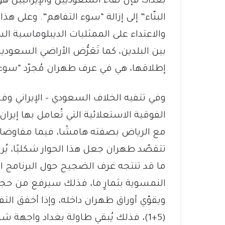
بغداد، فإن لقاء السعوديين والإيرانيين هو
البنّاء” إلى إزالة “سوء التفاهم”. وعلى هذا
والاعتداء على الممثليات الديبلوماسية ا
بين البلدين، كما تَعَرُّض الأراضي السعودي
إطلاقها، هي في عرف طهران مُجرّد “سوء 
وفي تتفيه الخلاف السعودي – الإيراني وفق
الفوقية الاستعلائية التي تُعامل بها إيرا
مع الرياض بصفته هامشًا، فيما مفاوضاته
تتقصّد طهران جعل هذا الحوار شكليًا، يُراوح
ما قد تنتجه غرف الضجيح حول البرنامج ا
النمسوية بثمارٍ ما، فذلك سيرفع من حجم 
ويقوّي أوراق طهران داخله، وإذا أخفق ا
(5+1)، فذلك يُبقي طاولة بغداد واجهة 