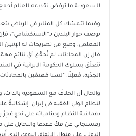
للسعودية ما ترفض تقديمه للعالم أجمع.
وفيما تتمسّك كل المنابر في الرياض بتع
بوصف حوار البلدين بـ”الاستكشافي”، فإن 
المعلمي، وضع في تصريحات له الإثنين ال
قال إن المحادثات لم تُحقّق أيّ نتائج مهمّ
تتعلّق بسلوك الحكومة الإيرانية في المنطق
الجدّية، مُعلِنًا: “لسنا مُهتمّين بالمحادث
والحال أن الخلافَ مع السعودية بالذات، و
لنظامِ الولي الفقيه في إيران. إشكاليةُ ع
بقماشة النظام ودينامياته على نحوٍ عَجِز
رفسنجاني عن فكّ عقدها والتحايل على قو