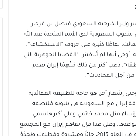
بير وزير الخارجية السعودي فيصل بن فرحان
مندوب السعودية لدى الأمم المتحدة عبد الله
فائت، نقاطًا كثيرة على حروف “الاستكشاف”.
ة. أوحى أنها لم تُناقش “القضايا الجوهرية التي
ة”. ذهب أكثر من ذلك مُتّهِمًا إيران بعدم
ات من أجل المحادثات”.
حتى إشعارٍ آخر، هو حاجة للطبيعة العقائدية
لاقة إيران مع السعودية هي بنيوية مُلتصقة
َ رؤساءٌ مثل محمد خاتمي وعلي أكبر هاشمي
اعدها. وعلى هذا فإن تفاهمَ إيران مع المجتمع
الدولي، على منوالِ الاتفاق النووي الذي أُبرم في العام 2015، جائزٌ ومشروعٌ ومَطلوبٌ ويَخدُمُ