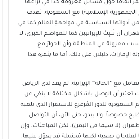
ُثمِرَ اتفاقاً حول مسائل معروفة جداً في نزاعها
م الجمهورية الإسلامية) مع السعودية. تهدف
ً من أدواتها السياسية في مواجهةِ العالم كما في
ان أن تُثبِتَ للإيرانيين كما للعواصم الكبرى، لا
ليست معزولة في المنطقة وأن الحوارَ مع
ولة الإمارات، دليلان على ذلك. أما ما يثمره هذا
امل مع “الحالة” الإيرانية. لم يعد لدى الرياض
تت تعتبر أن الوصل بأشكال مختلفة لا ينفي عن
يم السعودية للدور المُزعزع للاستقرار الذي تلعبه
 خصوصاً. ولا يبدو، حتى الآن، أن التواصل
ع طهران (لا سيما في اليمن)، لكن المباحثات، وإن
اقًا لعلاجاتٍ صعبة لكنها مُحتملة قد يعوّل عليها.