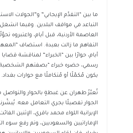
ما بين “التقدّم الإيجابي” و”الجولات الا
التباعد في مواقف البلدين. وفيما انشغل ال
العاصمة الأردنية، قبل أيام، واعتبروه تحوّلً
التفاهم ما زالت بعيدة. استضاف “المعهد ا
أيام، حوارًا بين “الخبراء” لمناقشة قضايا ال
رسمي، حضره خبراء “بصفتهم الشخصية”، ا
يكون مُكمّلًا أو مُتكاملًا مع حوارات بغداد.
تُعبّرُ طهران عن غبطةٍ بالحوار والتواصل مع 
الجوار تفصيلًا يجري التعامل معه. يُبشّر
الإيرانية اللواء محمد باقري، الإثنين الفائ
الإماراتيين والسعوديين، وتم رفع سوء التفا