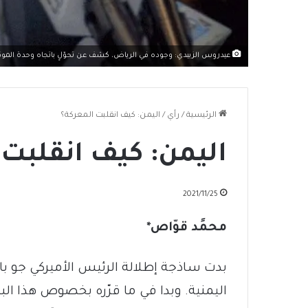
عيدروس الزبيدي: وجوده في الرياض، كشف عن تحوّلٍ باتجاه وحدة الموقف 
الرئيسية
/
رأي
/
اليمن: كيف انقلبت المعركة؟
اليمن: كيف انقلبت 
2021/11/25
محمًد قوّاص*
بدت ساذجة إطلالة الرئيس الأميركي جو بايد
اليمنية. وبدا في ما قرّره بخصوص هذا البلد