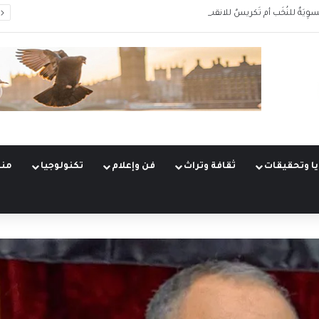
سوِيَةٌ للنُخَب أم تَكريسٌ للانقسام؟
ا وتحقيقات
ثقافة وتراث
فن وإعلام
تكنولوجيا
منو