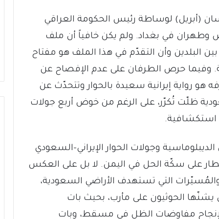
ان (أبريل) لوساطة رئيس الحكومة العراقي
وطهران في بغداد. ولم يكن خافياً أن ملف
بين البلدين وأن التقدّم في هذا الملف هو مفتاح
نية. وفيما حرص الطرفان على عدم الإفصاح عن
فه هو رواية إيرانية سعيدة بالحوار وتتحدّث عن
ودية ظلّت تُكرّر، على الرغم من خوض أربع جولات
ل استكشافية.
لديبلوماسية وجولات الحوار الإيراني-السعودي
طار على سكّة الحل في اليمن. لا بل على العكس
والمُسيّرات التي تستهدف الأراضي السعودية،
شنّها الحوثيون على مأرب، بحيث بات
لإنجاح مفاوضات الظل في مسقط، وبات