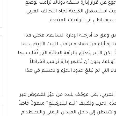
وع عن قرار إدارة سلفه دونالد ترامب بوضع
حيث استسهال الكيدية تجاه التحالف العربي
يموقراطي في الولايات المتحدة.
ن وفق ما أدرجته الإدارة السابقة. فحتى هذا
بل عشرة أيام من مغادرة ترامب للبيت الأبيض، بما
لكن الأمر يتعلق بالرؤية الحائرة التي تُقارب بها
باما، بدون أن تُظهر إدارة ترامب انخراطاً
فاء التي لم تبلغ حدود الجزم والحسم في هذا
 العربي، نقل موقف بلاده من حيّز الغموض غير
 هذه الحرب وتكليف “تيم ليندركينغ” مبعوثاً خاصاً
 واشنطن إلى داخل الميدان اليمني والاصطدام