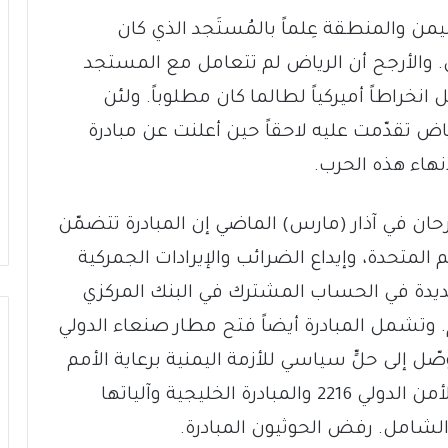
من والمنطقة عِلماً بالمُستَجد الذي كان
يض. والأرجح أن الرياض لم تتعامل مع المستجد
انخراطاً أميركياً لطالما كان مطلوباً. ولئن
رياض تقدّمت عليه لاحقاً حين أعلنت عن مبادرة
نهاء هذه الحرب.
ان في آذار (مارس) الماضي إن المبادرة تتضمّن
م المتحدة، وإيداع الضرائب والإيرادات الجمركية
ديدة في الحساب المشترك في البنك المركزي
 وتشمل المبادرة أيضاً فتح مطار صنعاء الدولي
ّل إلى حلٍّ سياسي للأزمة اليمنية برعاية الأمم
المتحدة بناءً على مرجعيات قرار مجلس الأمن الدولي 2216 والمبادرة الخليجية وآلياتها
الشامل. رفض الحوثيون المبادرة.