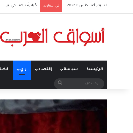
السبت, أغسطس 8 2026
مُبادرةُ ترامب في ليبيا… تَ
في العناوين
الرئيسية
سياسة
إقتصاد
رأي
قضاي
بحث
عن