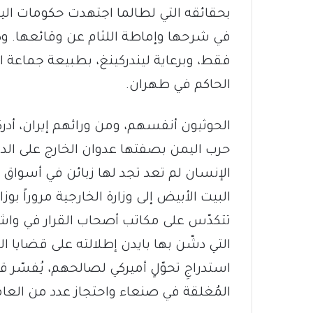
بحقائقه التي لطالما اجتهدت حكومات اليمن
في شرحها وإماطة اللثام عن وقائعها. وكا
فقط، وبرعاية ليندركينغ، بطبيعة جماعة ا
الحاكم في طهران.
الحوثيون أنفسهم، ومن ورائهم إيران، أدرك
حرب اليمن بصفتها عدوان الخارج على الدا
الإنسان لم تعد تجد لها زبائن في أسو
البيت الأبيض إلى وزارة الخارجية مروراً بو
تتكدّس على مكاتب أصحاب القرار في واش
التي دشّن بها بايدن إطلالته على قضايا
استدراجِ تحوّلٍ أميركي لصالحهم، يُفسّر ق
المُغلقة في صنعاء واحتجاز عدد من العا