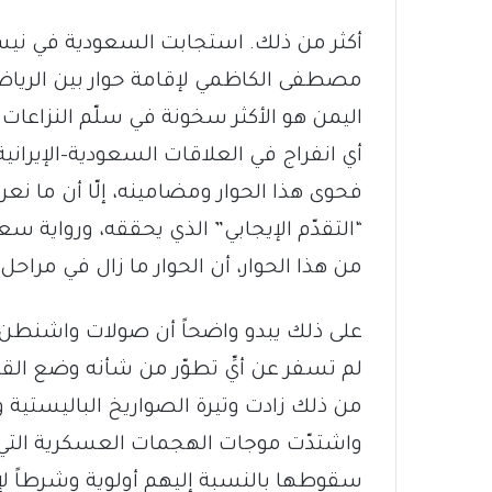
أكثر من ذلك. استجابت السعودية في نيس
مصطفى الكاظمي لإقامة حوار بين الرياض 
اليمن هو الأكثر سخونة في سلّم النزاعات 
أي انفراج في العلاقات السعودية-الإيرا
فحوى هذا الحوار ومضامينه، إلّا أن ما نعر
“التقدّم الإيجابي” الذي يحققه، ورواية سع
من هذا الحوار، أن الحوار ما زال في مراح
على ذلك يبدو واضحاً أن صولات واشنطن ا
لم تسفر عن أيِّ تطوّر من شأنه وضع الق
من ذلك زادت وتيرة الصواريخ الباليستية 
واشتدّت موجات الهجمات العسكرية التي ي
سقوطها بالنسبة إليهم أولوية وشرطاً 