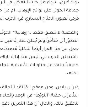
دولة كبرى، سواء من حيث التعجّل في الرج
جماعة الحوثي على لوائح الإرهاب، أم من 
كرمى لعيون الجناح اليساري في الحزب الد
والقضية لا تتعلق فقط بـ”إرهابية” الحوثيي
التطوّر أتى مُتأخّراً ولم يُعلن عنه إلّا ق
جعل من هذا القرار أيضاً شكلياً مُصطنعاً. 
واشنطن الحرب في اليمن منذ إدارة باراك أو
حقيقياً يبتعد عن مناورات المُسايرة للحل
الملف.
غير أن بايدن، ومن موقع المُنتقد للتحالف
البنّاء إلى حقبة “التورّط” في الوعد بإنهاء
لتحقيق ذلك. والحال أن هذا التمرين دفع