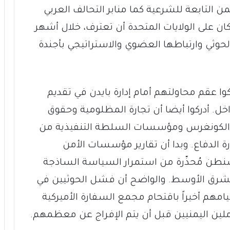
 التابعة للشرعية كما منابر التحالف العربي
ن على الولايات المتحدة أن تعترف، خلال أشهر
لحوثي وارتباطها العضوي والاستراتيجي بأجندة
وا عقم محاولتهم أمام إدارة بايدن في تقديم
خل. أدركوا أيضا أن تجارة المظلومية وحقوق
اق الكونغرس ومؤسسات السلطة التنفيذية من
زارة الدفاع. وبدا أن تقارير مؤسسات الأمن
نطن مُحذّرة من استمرار السياسة الساذجة
 الشرق الأوسط. والواضح أن فشل الحوثيين في
يامهم أخيراً باقتحام مجمع السفارة الأميركية
ملين اليمنيين قبل أن يتم الإفراج عن معظمهم.