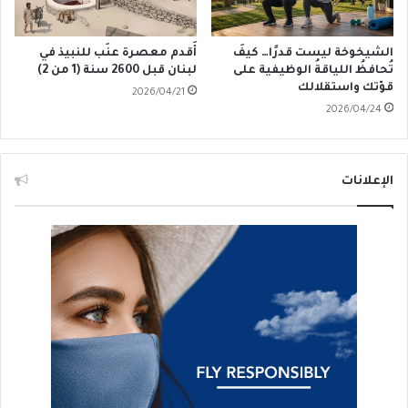
الشيخوخة ليست قدرًا… كيفَ
أَقدم معصرة عنَب للنبيذ في
تُحافظُ اللياقةُ الوظيفية على
لبنان قبل 2600 سنة (1 من 2)
قوّتك واستقلالك
2026/04/21
2026/04/24
الإعلانات