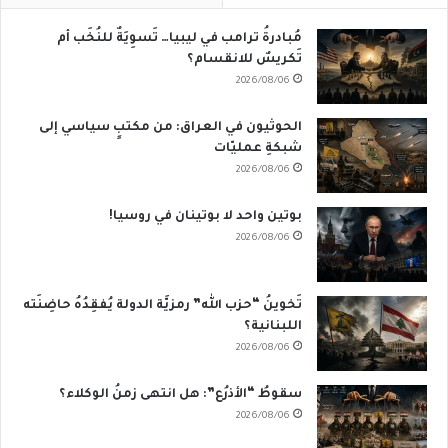
مُبادرةُ ترامب في ليبيا… تَسوِيَةٌ للنُخَب أم
تَكريسٌ للانقسام؟
2026/08/06
الحوثيون في العراق: من مكتبٍ سياسي إلى
شبكةِ عمليّات
2026/08/06
بوتين واحد لا بوتينان في روسيا!
2026/08/06
تَخوينُ “حزب الله” رمزيَّة الدولة يُفقِدُهُ حاضِنَته
اللبنانية؟
2026/08/06
سقوطُ “الأذرُع”: هل انتهى زمنُ الوكلاء؟
2026/08/06