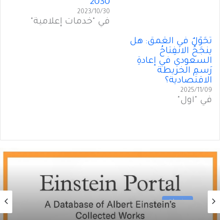
2030
2023/10/30
في "خدمات إعلامية"
تَحَوُّلٌ في العُمق: هل
ينجَحُ الانفِتاحُ
السعودي في إعادةِ
رَسمِ الخريطة
الاقتصادية؟
2025/11/09
في "أول"
منوعات
2026/06/09