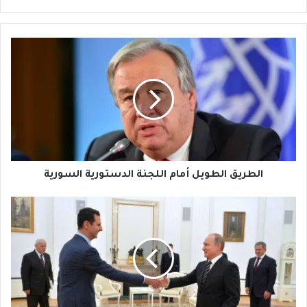
الطريق
الطويل
أمام
اللجنة
الدستورية
السورية
الطريق الطويل أمام اللجنة الدستورية السورية
هل
مكاسب
الكرملين
في
الشرق
الأوسط
مُستَدَامة؟