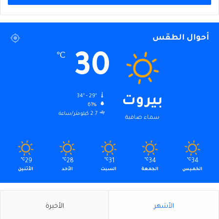
أحوال الطقس
30
℃
34º - 29º
بيروت
61%
2.7 كيلومتر/ساعة
سماء صافية
℃
29
℃
28
℃
31
℃
34
℃
34
الخميس
الجمعة
السبت
الأحد
الأثنين
الأشهر
الأخيرة