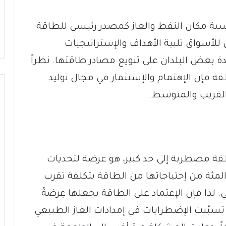
ة مكان النفط والغاز كمصدر رئيسي للطاقة
لأسواق تلبية الأهداف والإستراتيجيات
ة بعض البلدان على تنويع مصادر طاقتها. نظراً
قة فإن الإهتمام والإستثمار في مجال توليد
لقريب والمتوسط.
طقة مضطربة إلى حد كبير، هو عرضة لتحديات
ية. تستورد البلاد أكثر من 95 في المئة من إحتياجاتها من الطاقة بتكلفة تقرب
الي. لذا فإن الإعتماد على الطاقة يجعلها عِرضةً
ُعرَّضة إلى حد ما: في عامي 2011 و2012، تسبّبت الإضطرابات في إمدادات الغاز الطبيعي