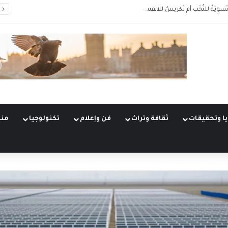
َسوِيَةٌ للنُخَب أم تَكريسٌ للانقسام؟
ا وتحقيقات
ثقافة وتراث
فن وإعلام
تكنولوجيا
منو