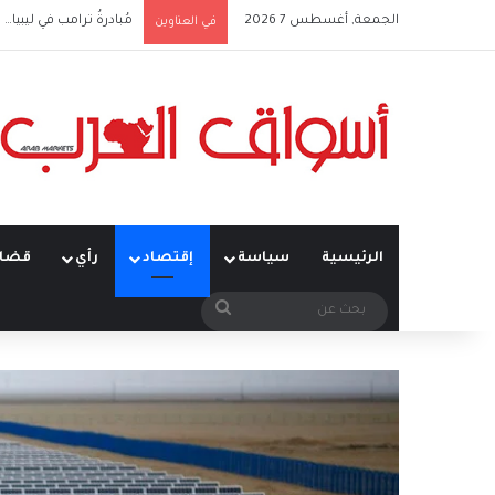
الجمعة, أغسطس 7 2026
مُبادرةُ ترامب في ليبيا… ت
في العناوين
الرئيسية
سياسة
إقتصاد
رأي
قضاي
بحث
عن