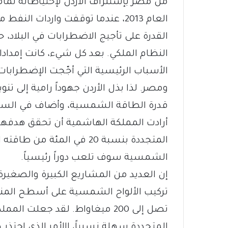
من مصر بإستنزاف الأردن لإحتياطاته تمام
العام 2013، عندما توقفت واردات ال
القدرة على تأجيج الاضطرابات في البلاد،
النظام الملكي. بعد كل شيء، كانت إمدادا
الأسباب الرئيسية التي أجّجت الإضطرابات ا
ومصر. لذا بذل الأردن جهوداً رامية إلى تن
قدرة الطاقة الشمسية، وأضاف في السنوات 
أرادت المملكة الهاشمية أن تحقق هدفها 
الشمسية سوف تلعب دوراً رئيسياً.
إن العديد من المشاريع الكبيرة والصغيرة
تركيب الألواح الشمسية على أسطح المنا
تصل إلى 200 ميغاواط. لقد جعلت
المتجددة سهلة نسبياً، االأمر الذي إجتذ