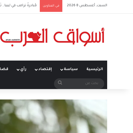
السبت, أغسطس 8 2026
مُبادرةُ ترامب في ليبيا… تَ
في العناوين
الرئيسية
سياسة
إقتصاد
رأي
قضاي
بحث
عن