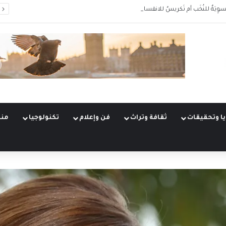
سوِيَةٌ للنُخَب أم تَكريسٌ للانقسام؟
ا وتحقيقات
ثقافة وتراث
فن وإعلام
تكنولوجيا
منو