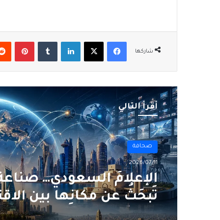
فيسبوك
‫X
لينكدإن
بينتير
شاركها
أقرأ التالي
صحافة
2026/07/10
الإعلام السعودي… صناعةٌ
تَبحَثُ عن مكانها بين الاق
والقوّة الناعمة (1 من 3)