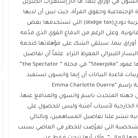
تسون في أوراق بنما، ما أثار إستغراب الكثيرين
الإجتماعية وحقوق المرأة، حيث تبين أن لديها
شركة في الخارج من النوع المستخدم لضريبة دودج(dodge tax) التي تستخدمها بعض
نية. وعلى الرغم من الدفاع القوي الذي قدّمه
أوراق بنما، سيلقي الشك على مؤهلاتها كنجمة
ر الليبرالي المفرط الثراء. علماً أن تفاصيل
قضية “واتسون” مع أوراق بنما قد عرضها عمود “Steerpike” في مجلة ” the Spectator”
ت قاعدة البيانات أن إيما واتسون تستفيد
من شركة خارجية في جزر فيرجن البريطانية بإسم “Emma Charlotte Duerre
. من جهته المتحدث باسم واتسون والمدافع عنها،
الخارجية لأسباب أمنية وليس للحصول على
نية تنشر علنا تفاصيل المساهمين، وبالتالي
 الشخصية التي تعرّضت للخطر في الماضي بسبب
ها المالي”. وأكد أنها تبحث فقط عن