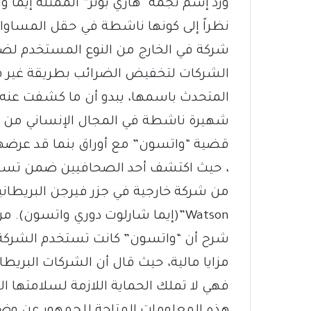
ورد إسم نجمة “هاري بوتر” الممثلة إيما وا
نظراً إلى كونها ناشطة في حقل المساواة 
الشركات لتخفيض الضرائب بطريقة غير قانو
المتحدث باسمها، يبدو أن ما كشفت عنه 
شهيرة ناشطة في المجال الإنساني من اليسا
، حيث اكتشف أحد الصحافيين ضمن تسريبا
Watson”(إيما شارلوت دوري واتسون)
شرح أن “واتسون” كانت تستخدم الشركة 
مزايا مالية، حيث قال أن الشركات البريطا
فهي لا تملك الحماية اللازمة لسلامتها
هذه المعلومات المتاحة للجمهور عن وضع