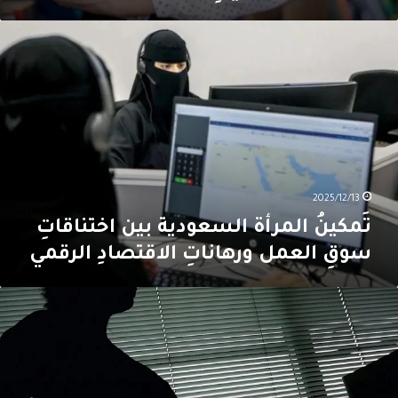
َمكينُ
لمرأة
لسعودية
ين
ختناقاتِ
وقِ
لعمل
رهاناتِ
لاقتصادِ
لرقمي
2025/12/13
تَمكينُ المرأة السعودية بين اختناقاتِ
سوقِ العمل ورهاناتِ الاقتصادِ الرقمي
جازةُ
لأمومة
ي
بنان:
قٌّ
اقِصٌ