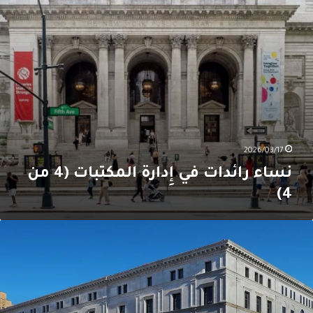
ن
4
2026/03/17
نساء رائدات في إِدارة المكتبات (4 من
4)
ساء
ائدات
ي
ِدارة
لمكتبات
(3