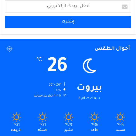
أدخل
بريدك
الإلكتروني
أحوال الطقس
26
℃
35º - 26º
بيروت
77%
4.46 كيلومتر/ساعة
سماء صافية
℃
31
℃
31
℃
29
℃
36
℃
35
السبت
الأحد
الأثنين
الثلاثاء
الأربعاء