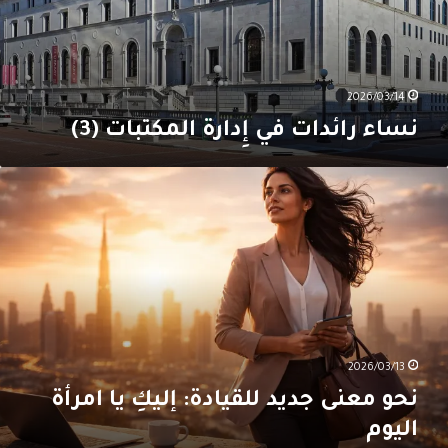
2026/03/14
نساء رائدات في إِدارة المكتبات (3)
حو
عنى
ديد
لقيادة:
ليكِ
ا
مرأة
ليوم
2026/03/13
نحو معنى جديد للقيادة: إليكِ يا امرأة
اليوم