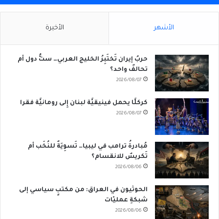
الأشهر
الأخيرة
حربُ إيران تَختَبِرُ الخليج العربي… ستُّ دول أم
تحالفٌ واحد؟
2026/08/07
كركلَّا يحمل فينيقيَّة لبنان إِلى رومانيَّة فقرا
2026/08/07
مُبادرةُ ترامب في ليبيا… تَسوِيَةٌ للنُخَب أم
تَكريسٌ للانقسام؟
2026/08/06
الحوثيون في العراق: من مكتبٍ سياسي إلى
شبكةِ عمليّات
2026/08/06