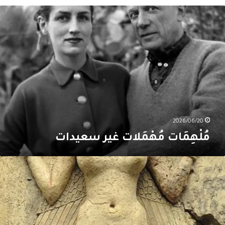
ُلْهِمَات
ُهْمَلات
ير
عيدات
2026/06/20
مُلْهِمَات مُهْمَلات غير سعيدات
يليت…
يليت…
َن
نكُما
لأَفعى؟