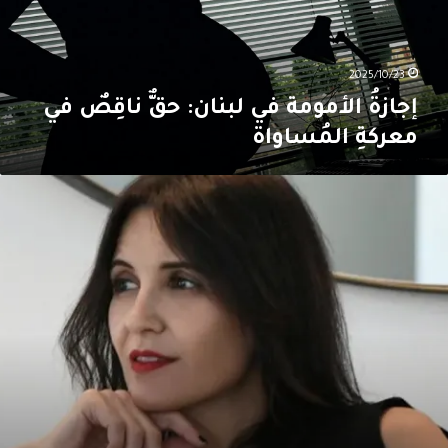
ي
عركةِ
لمُساواة
2025/10/23
إجازةُ الأمومة في لبنان: حقٌّ ناقِصٌ في
معركةِ المُساواة
دى
زال:
ن
أْس
لمتن
ِلى
لب
ندن