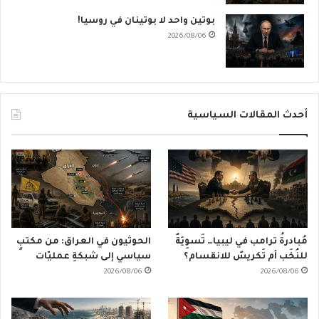
بوتين واحد لا بوتينان في روسيا!
2026/08/06
أحدث المقالات السياسية
مُبادرةُ ترامب في ليبيا… تَسوِيَةٌ
الحوثيون في العراق: من مكتبٍ
للنُخَب أم تَكريسٌ للانقسام؟
سياسي إلى شبكةِ عمليّات
2026/08/06
2026/08/06