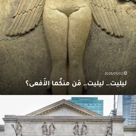
2026/05/02
ليليت… ليليت… مَن منكُما الأَفعى؟
ساء
ائدات
ي
ِدارة
لمكتبات
(4