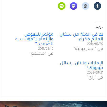
مرتبط
22 في المئة من سكان
مؤتمر للنهوض
العالم فقراء
والإنماء لـ”مؤسسة
الصفدي”
2014/07/20
في "أخبار دولية"
2017/05/10
في "مجتمع"
الإمارات ولبنان: رسائل
نيويورك!
2023/09/21
في "رأي"