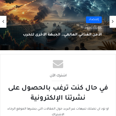
أول
2026/08/02
إقتصاد
من الغاز إلى الجغرافيا السياسية… ماذا يُغيّرُ خط
نيجيريا–المغرب؟
2026/08/05
الأمن الغذائي العالمي… الجبهة الأخرى للحرب
اشترك الآن
في حال كنت ترغب بالحصول على
نشرتنا الإلكترونية
او تود ان تصلك تنبيهات عبر البريد حول المقالات التي ينشرها الموقع الرجاء
الاشتراك