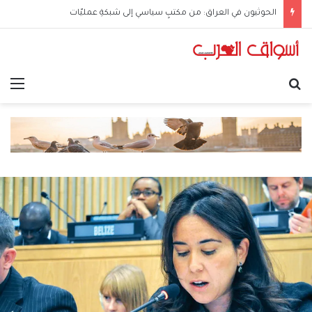
الحوثيون في العراق: من مكتبٍ سياسي إلى شبكةِ عمليّات
بحث عن
الق