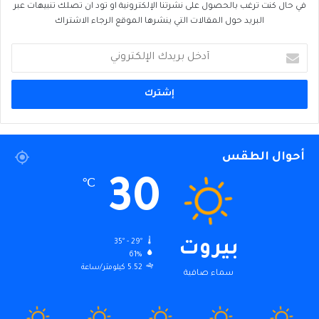
في حال كنت ترغب بالحصول على نشرتنا الإلكترونية او تود ان تصلك تنبيهات عبر
البريد حول المقالات التي ينشرها الموقع الرجاء الاشتراك
أدخل
بريدك
الإلكتروني
أحوال الطقس
30
℃
35º - 29º
بيروت
61%
5.52 كيلومتر/ساعة
سماء صافية