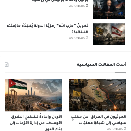
بوتين واحد لا بوتينان في روسيا!
2026/08/06
تَخوينُ “حزب الله” رمزيَّة الدولة يُفقِدُهُ حاضِنَته
اللبنانية؟
2026/08/06
أحدث المقالات السياسية
الحوثيون في العراق: من مكتبٍ
الأردن وإعادةُ تَشكيلِ الشرق
سياسي إلى شبكةِ عمليّات
الأوسط… من إدارةِ الأزمات إلى
بناءِ الدور
2026/08/06