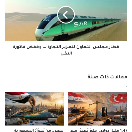
التعاون
لتعزيز
التجارة
...
وخفض
فاتورة
النقل
قطار مجلس التعاون لتعزيز التجارة ... وخفض فاتورة
النقل
مقالات ذات صلة
1.47 مليار دولار… حكمٌ يُعيدُ رَسمَ
مصر… مَن يُمَوِّلُ الجمهورية