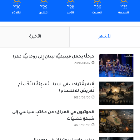
℃
30
℃
29
℃
28
℃
36
℃
35
الجمعة
السبت
الأحد
الأثنين
الثلاثاء
الأشهر
الأخيرة
كركلَّا يحمل فينيقيَّة لبنان إِلى رومانيَّة فقرا
2026/08/07
مُبادرةُ ترامب في ليبيا… تَسوِيَةٌ للنُخَب أم
تَكريسٌ للانقسام؟
2026/08/06
الحوثيون في العراق: من مكتبٍ سياسي إلى
شبكةِ عمليّات
2026/08/06