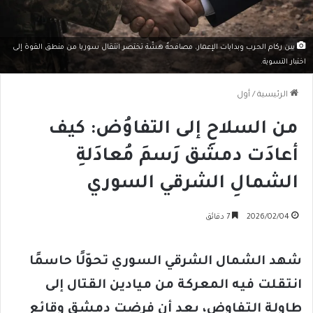
بين ركام الحرب وبدايات الإعمار، مصافحةٌ هشّة تختصر انتقال سوريا من منطق القوة إلى
اختبار التسوية.
الرئيسية
/
أول
من السلاحِ إلى التفاوُض: كيف
أعادَت دمشق رَسمَ مُعادَلةِ
الشمالِ الشرقي السوري
2026/02/04
7 دقائق
شهد الشمال الشرقي السوري تحوّلًا حاسمًا
انتقلت فيه المعركة من ميادين القتال إلى
طاولة التفاوض، بعد أن فرضت دمشق وقائع