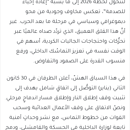
لتتحوّل لحظة 2026 إلى ما يشبه “إعادة إحياء
للصدمة”، تعكس مخاوف وجودية من محو
ديموغرافي وسياسي في مرحلة ما بعد الحرب. غير
أنَّ هذا القلق العميق، الذي تردّد صداه عالميًا عبر
تحرُّكات واحتجاجات الجاليات الكردية، أسهم في
الوقت نفسه في تعزيز التماسُك الداخلي، ورفع
منسوب القدرة على الصمود والتفاوض.
في هذا السياق الهشّ، أعلن الطرفان في 30 كانون
الثاني (يناير) التوصُّل إلى اتفاقٍ شامل يهدف إلى
تثبيت وقف إطلاق النار وإطلاق مسار اندماجٍ مرحلي.
ونصّ الاتفاق على وقف الأعمال العدائية وسحب
القوات من خطوط التماس، مع نشر وحداتٍ أمنية
تابعة لوزارة الداخلية في الحسكة والقامشلي، ودمج