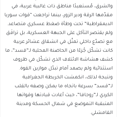
والشرق، مُستعيدًا مناطق ذات غالبية عربية، في
مقدّمها الرقة ودير الزور، بينما تراجعت “قوات سوريا
الديمقراطية” تحت وطأة ضغط عسكري متصاعد.
ولم يقتصر التآكل على الجبهة العسكرية، بل ترافَق
مع تصدّع داخلي تمثّل في انشقاق عشائر عربية
كانت تشكّل جُزءًا من الحاضنة المحلية لـ”قسد”، ما
كشف هشاشة الائتلاف الذي تشكّل في ظروف
استثنائية ولم يصمد أمام تبدّل موازين القوة.
ونتيجة لذلك، انكمشت الخريطة الجغرافية
لـ”قسد” بسرعة باتجاه ما يمكن وصفه بالقلب
الكردي لـ”روجافا”، حيث أعادت قيادتها وقواتها
المتبقية التموضع في شمال الحسكة ومدينة
القامشلي.