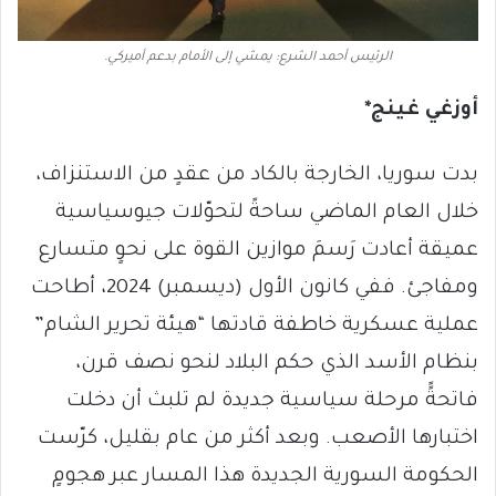
الرئيس أحمد الشرع: يمشي إلى الأمام بدعم أميركي.
أوزغي غينج
*
بدت سوريا، الخارجة بالكاد من عقدٍ من الاستنزاف،
خلال العام الماضي ساحةً لتحوّلات جيوسياسية
عميقة أعادت رَسمَ موازين القوة على نحوٍ متسارع
ومفاجئ. ففي كانون الأول (ديسمبر) 2024، أطاحت
عملية عسكرية خاطفة قادتها “هيئة تحرير الشام”
بنظام الأسد الذي حكم البلاد لنحو نصف قرن،
فاتحةًً مرحلة سياسية جديدة لم تلبث أن دخلت
اختبارها الأصعب. وبعد أكثر من عام بقليل، كرّست
الحكومة السورية الجديدة هذا المسار عبر هجومٍ