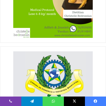
يسبوك
‫X
واتساب
تيلقرام
ڤايبر