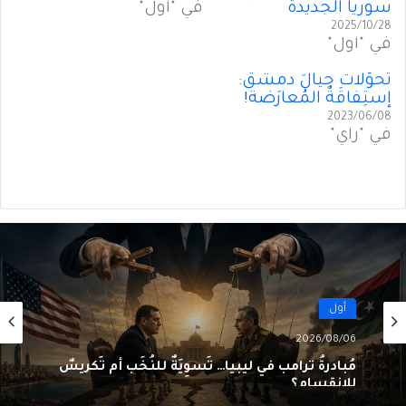
سوريا الجديدة
في "أول"
2025/10/28
في "أول"
تحوّلاتٌ حِيالَ دمشق:
إستِفاقَةُ المُعارَضة!
2023/06/08
في "رأي"
أول
2026/08/06
مُبادرةُ ترامب في ليبيا… تَسوِيَةٌ للنُخَب أم تَكريسٌ
للانقسام؟