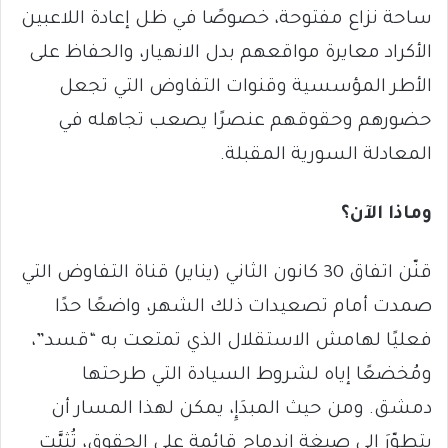
ساحة نزاع مفتوحة، خصوصًا في ظل إعادة اللاعبين
الأكراد معايرة مواقعهم بدل الانهيار، والحفاظ على
الأطر المؤسسية وقنوات التفاوض التي تجعل
حضورهم وحقوقهم عنصرًا يصعب تجاهله في
المعادلة السورية المقبلة.
وماذا الآن؟
قنّن اتفاق 30 كانون الثاني (يناير) قناة التفاوض التي
صمدت أمام تصعيدات ذلك الشهر، واضعًا حدًا
فعليًا لهامش الاستقلال الذي تمتعت به “قسد”،
ومُخضعًا إياه لشروط السيادة التي طرحتها
دمشق. ومن حيث المبدَإِ، يمكن لهذا المسار أن
يتطوّرَ إلى صيغة اندماج قائمة على الحقوق، تُثبَّت