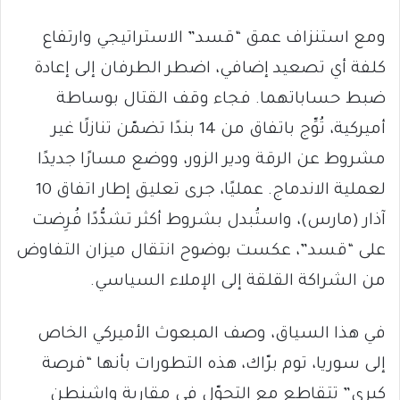
ومع استنزاف عمق “قسد” الاستراتيجي وارتفاع
كلفة أي تصعيد إضافي، اضطر الطرفان إلى إعادة
ضبط حساباتهما. فجاء وقف القتال بوساطة
أميركية، تُوِّج باتفاق من 14 بندًا تضمّن تنازلًا غير
مشروط عن الرقة ودير الزور، ووضع مسارًا جديدًا
لعملية الاندماج. عمليًا، جرى تعليق إطار اتفاق 10
آذار (مارس)، واستُبدل بشروط أكثر تشدُّدًا فُرِضت
على “قسد”، عكست بوضوح انتقال ميزان التفاوض
من الشراكة القلقة إلى الإملاء السياسي.
في هذا السياق، وصف المبعوث الأميركي الخاص
إلى سوريا، توم برّاك، هذه التطورات بأنها “فرصة
كبرى” تتقاطع مع التحوّل في مقاربة واشنطن