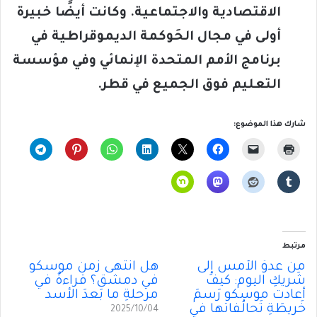
الاقتصادية والاجتماعية. وكانت أيضًا خبيرة
أولى في مجال الحَوكمة الديموقراطية في
برنامج الأمم المتحدة الإنمائي وفي مؤسسة
التعليم فوق الجميع في قطر
.
شارك هذا الموضوع:
مرتبط
من عدوِّ الأمس إلى
هل انتهى زمنُ موسكو
شَريكِ اليوم: كيفَ
في دمشق؟ قراءةٌ في
أعادت موسكو رَسمَ
مرحلةِ ما بَعدَ الأسد
خَريطَةِ تَحالُفاتها في
2025/10/04