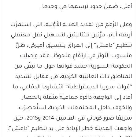
أعلى، ضمن حدود ترسمها هي وحدها.
وعلى الرُغمِ من تمديد الهدنة الأوَّلية، التي استمرّت
أربعة أيام، مرَّتين مُتتاليتين لتسهيل نقل معتقلي
تنظيم “داعش” إلى العراق بتنسيق أميركي، ظلَّ
منسوب التوتر في ارتفاع ملحوظ. فقد واصلت
الحكومة السورية حشد قواتها حول ما تبقّى من
المناطق ذات الغالبية الكردية، في مقابل تشديد
“قوات سوريا الديمقراطية” انتشارها الدفاعي، ما
أعاد إلى الواجهة ذاكرة جماعية مثقلة بالحصار
والخوف. داخل المجتمعات الكردية، استُحضِرَت
سريعًا صور كوباني في العامين 2014 و2015، حين
واجهت المدينة خطر الإبادة على يد تنظيم “داعش”،