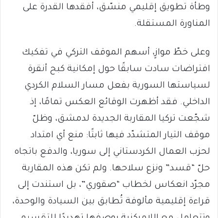
وطأة تطويق إقليمي منسّق، أفقدها القدرة على
المناورة المستقلة.
وعلى خطّ موازٍ، أسهم الموقف التركي في تفكيك
افتراضات سادت سابقًا حول إمكانية كبح أنقرة
لسياستها السورية بفعل مسار السلام الكردي
الداخلي. فقد أظهرت الوقائع العكس تمامًا، إذ
شجّعت تركيا المقاربة الجديدة لدمشق، وظلّ
موقف التيار المتشدّد فيها ثابتًا: منع أي امتداد
لحزب العمال الكردستاني إلى سوريا، والدفع باتجاه
حلّ “قسد” ونزع سلاحها. ولم تكن هذه المقاربة
مجرّد انعكاس لخطاب “صقوري”، بل استندت إلى
قراءة إقليمية مألوفة تُطابق بين السيادة والوحدة،