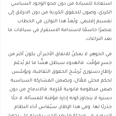
استعادة للسيادة من دون محو الوجود السياسي
الكردي، وصون للحقوق الكردية من دون الانزلاق إلى
تقسيم إقليمي. ويُعدّ هذا التوازن في الخطاب
عنصرًا حاسمًا لاستدامة الاستقرار في سياقات ما
بعد النزاعات.
في الجوهر، لا يمكنُ للاتفاق الأخير أن يكونَ أكثر من
جسرٍ مؤقّت. فالهدوء سيظل هشًّا ما لم يُدعَم
بإطارٍ دستوري يُرسّخ الحقوق الثقافية، ويؤسّس
لحكم محلي فعّال، ويضمن المشاركة السياسية
ضمن منظومة قانونية مُلزِمة. فالاندماج من دون
دسترة لا يتجاوز كونه إدارة مؤقتة للمسألة، لا حلًا
جذريًا لها. وفي هذا الإطار، سيُقاس أداء النظام
السوري في مرحلة ما بعد الحرب بقدرته على تحويل