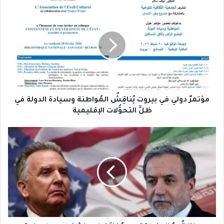
مؤتمرٌ
دولي
في
بيروت
يُناقِشُ
المُواطنة
وسيادة
الدولة
في
ظلِّ
مؤتمرٌ دولي في بيروت يُناقِشُ المُواطنة وسيادة الدولة في
التحوُّلات
ظلِّ التحوُّلات الإقليمية
الإقليمية
ماذا
تُريدُ
المنطقة
من
مُفاوَضاتِ
واشنطن
وطهران؟