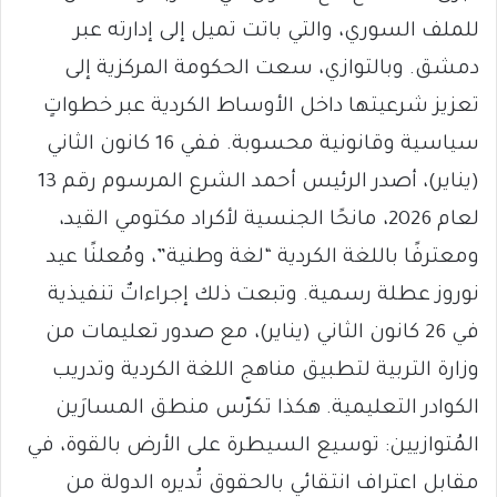
للملف السوري، والتي باتت تميل إلى إدارته عبر
دمشق. وبالتوازي، سعت الحكومة المركزية إلى
تعزيز شرعيتها داخل الأوساط الكردية عبر خطواتٍ
سياسية وقانونية محسوبة. ففي 16 كانون الثاني
(يناير)، أصدر الرئيس أحمد الشرع المرسوم رقم 13
لعام 2026، مانحًا الجنسية لأكراد مكتومي القيد،
ومعترفًا باللغة الكردية “لغة وطنية”، ومُعلنًا عيد
نوروز عطلة رسمية. وتبعت ذلك إجراءاتٌ تنفيذية
في 26 كانون الثاني (يناير)، مع صدور تعليمات من
وزارة التربية لتطبيق مناهج اللغة الكردية وتدريب
الكوادر التعليمية. هكذا تكرّس منطق المسارَين
المُتوازيين: توسيع السيطرة على الأرض بالقوة، في
مقابل اعتراف انتقائي بالحقوق تُديره الدولة من