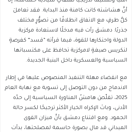
أمنيًا وتسليمًا تدريجيًا لملفّاتٍ سيادية حسّاسة، إلّا
أنَّ هشاشته كانت كامنة منذ البداية. فقد تعاملَ
كلُّ طرفٍ مع الاتفاق انطلاقًا من تصوُّرٍ مختلف
جذريًا: دمشق رأت فيه مدخلًا لاستعادة مركزية
الدولة واحتكارها للقوة، فيما قرأته “قسد” كفرصةٍ
لتكريس صيغةٍ لامركزية تحافظ على مكتسباتها
السياسية والعسكرية داخل البنية الجديدة.
مع انقضاء مهلة التنفيذ المنصوص عليها في إطار
الاندماج من دون التوصل إلى تسوية مع نهاية العام
2025، تقلّصَ هامشُ المناورة السياسية إلى حدّه
الأدنى، وباتَ الإكراه الخيار الأكثر ترجيحًا لكسر حالة
الجمود. ومع اقتناع دمشق بأنَّ ميزان القوى
الميداني قد مال بصورة حاسمة لمصلحتها، بدأت