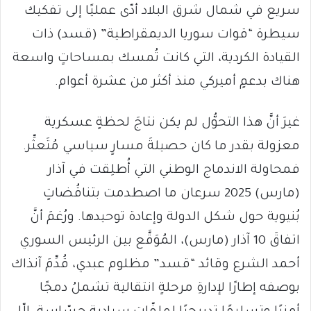
سريع في شمال شرق البلاد أدّى عمليًا إلى تفكيك
سيطرة “قوات سوريا الديمقراطية” (قسد) ذات
القيادة الكردية، التي كانت تُمسك بمساحاتٍ واسعة
هناك بدعمٍ أميركي منذ أكثر من عشرة أعوام.
غيرَ أنَّ هذا التحوُّل لم يكن نتاجَ لحظةٍ عسكرية
معزولة بقدر ما كان حصيلةَ مسارٍ سياسي مُتَعثِّر.
فمحاولة الاندماج الوطني التي أُطلِقت في آذار
(مارس) 2025 سرعان ما اصطدمت بتناقُضاتٍ
بُنيوية حول شكل الدولة وإعادة توحيدها. ورُغمَ أنَّ
اتفاقَ 10 آذار (مارس)، المُوَقَّع بين الرئيس السوري
أحمد الشرع وقائد “قسد” مظلوم عبدي، قُدِّمَ آنذاك
بوصفه إطارًا لإدارةِ مرحلةٍ انتقالية تشملُ دمجًا