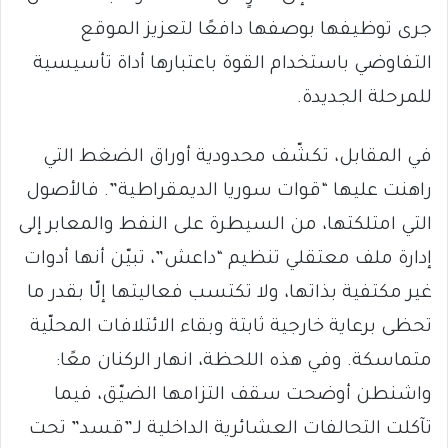
جرى توظيفها بوصفها دافعًا لتعزيز الموقع
التفاوضي باستخدام القوة باعتبارها أداة تأسيسية
للمرحلة الجديدة.
في المقابل، تكشّف محدودية أوراق الضغط التي
راهنت عليها “قوات سوريا الديمقراطية”. فالأصول
التي امتلكتها، من السيطرة على النفط والمعابر إلى
إدارة ملف معتقلي تنظيم “داعش”، تبيّن أنها أدوات
غير مكتفية بذاتها، ولا تكتسب فعاليتها إلّا بقدر ما
تحظى برعاية خارجية ثابتة وبقاء الائتلافات المحلّية
متماسكة. وفي هذه اللحظة، انهار الركنان معًا:
واشنطن أوضحت سقف التزامها الضيّق، فيما
تآكلت التحالفات العشائرية الداخلية لـ”قسد” تحت