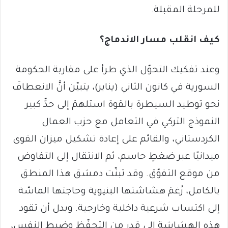
للمرحلة المقبلة.
كيف انقلب مسار الاندماج؟
وعند تفكيك التحوّل الذي طرأ على مقاربة الحكومة
السورية في كانون الثاني (يناير)، يتبيّن أنَّ الانعطافَ
نحو توطيد السيطرة بالقوة استلهمَ إلى حدٍّ كبير
النموذج التركي في التعامل مع حزب العمال
الكردستاني، والقائم على إعادة تشكيل ميزان القوى
ميدانيًا عبر ضغطٍ حاسم، ثم الانتقال إلى التفاوض
من موقع التفوّق. وقد تبنّت دمشق هذا المنطق
بالكامل، رُغمَ هشاشتها البنيوية وحاجتها الماسّة
إلى اكتساب شرعية داخلية وخارجية. وبدل أن تقود
هذه الهشاشة إلى قدرٍ من التحفّظ وضبط النفس،