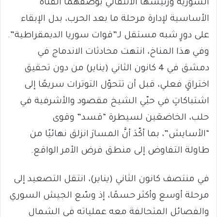
السورية ورئيسها الانتقالي بوصفهما القناة
الأساسية لإدارة مرحلة ما بعد الحرب، بدل الإبقاء
على دورٍ شبه مستقل لـ”قوات سوريا الديمقراطية”.
وفي هذا المناخ، انتهت محادثات الاندماج في
دمشق في 4 كانون الثاني (يناير) من دون تحقيق
اختراقٍ فعلي، قبل أن تتحوّل التوترات سريعًا إلى
اشتباكاتٍ في حيّي الشيخ مقصود والأشرفية في
حلب، الخاضعَين لسيطرة “قسد” وقوى
“الأسايش”، بما أكّدَ أنَّ المسارَ انزلق نهائيًا من
طاولة التفاوض إلى منطق فرض الأمر الواقع.
في منتصف كانون الثاني (يناير)، انتقل التصعيد إلى
مرحلة أوسع وأكثر حسمًا، إذ وسّع الجيش السوري
والفصائل المتحالفة معه عملياته في الشمال