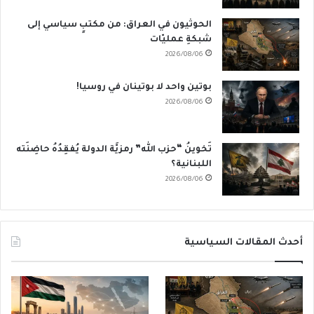
الحوثيون في العراق: من مكتبٍ سياسي إلى
شبكةِ عمليّات
2026/08/06
بوتين واحد لا بوتينان في روسيا!
2026/08/06
تَخوينُ “حزب الله” رمزيَّة الدولة يُفقِدُهُ حاضِنَته
اللبنانية؟
2026/08/06
أحدث المقالات السياسية