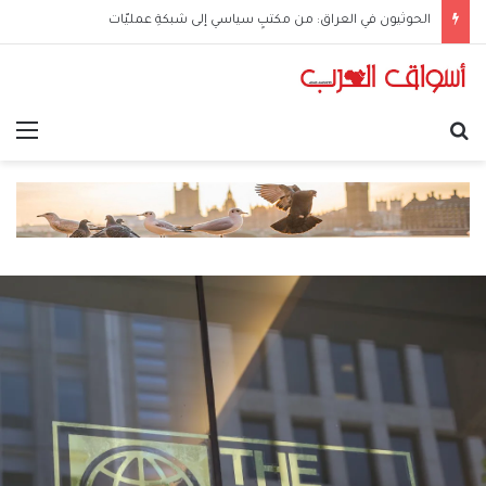
الحوثيون في العراق: من مكتبٍ سياسي إلى شبكةِ عمليّات
بحث عن
الق