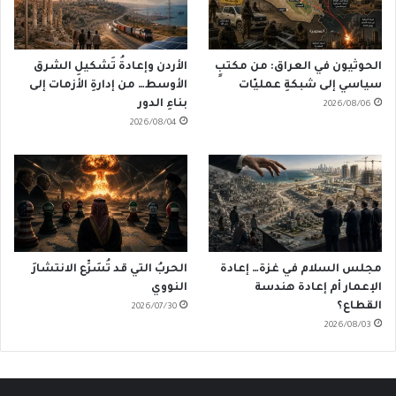
الحوثيون في العراق: من مكتبٍ
الأردن وإعادةُ تَشكيلِ الشرق
سياسي إلى شبكةِ عمليّات
الأوسط… من إدارةِ الأزمات إلى
بناءِ الدور
2026/08/06
2026/08/04
مجلس السلام في غزة… إعادة
الحربُ التي قد تُسَرِّع الانتشارَ
الإعمار أم إعادة هندسة
النووي
القطاع؟
2026/07/30
2026/08/03