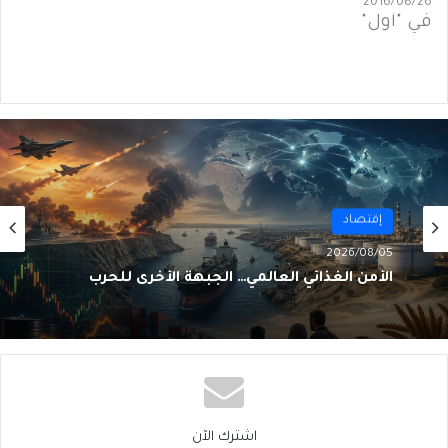
2016/08/26
في "أول"
أول
2026/08/02
من الغاز إلى الجغرافيا السياسية… ماذا يُغيّرُ خط
نيجيريا–المغرب؟
اشترك الآن