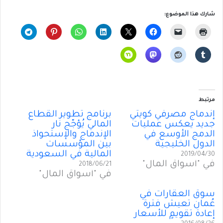
شارك هذا الموضوع:
مرتبط
إندماج مصرفي كويتي
برنامج تطوير القطاع
جديد يعكس عمليات
المالي يُؤجّج نار
الدمج الأوسع في
الإندماج والإستحواذ
الدول الخليجية
بين المؤسسات
المالية في السعودية
2019/04/30
في "أسواق المال"
2018/06/21
في "أسواق المال"
سوق العقارات في
عُمان تعيش فترة
إعادة تقويمٍ للأسعار