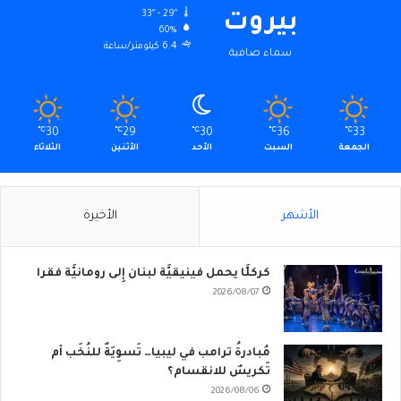
33º - 29º
بيروت
60%
6.4 كيلومتر/ساعة
سماء صافية
℃
30
℃
29
℃
30
℃
36
℃
33
الجمعة
السبت
الأحد
الأثنين
الثلاثاء
الأشهر
الأخيرة
كركلَّا يحمل فينيقيَّة لبنان إِلى رومانيَّة فقرا
2026/08/07
مُبادرةُ ترامب في ليبيا… تَسوِيَةٌ للنُخَب أم
تَكريسٌ للانقسام؟
2026/08/06