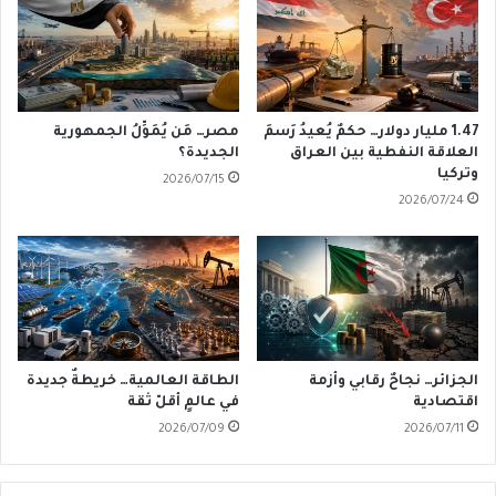
1.47 مليار دولار… حكمٌ يُعيدُ رَسمَ
مصر… مَن يُمَوِّلُ الجمهورية
العلاقة النفطية بين العراق
الجديدة؟
وتركيا
2026/07/15
2026/07/24
الجزائر… نجاحٌ رقابي وأزمة
الطاقة العالمية… خريطةٌ جديدة
اقتصادية
في عالمٍ أقلّ ثقة
2026/07/09
2026/07/11