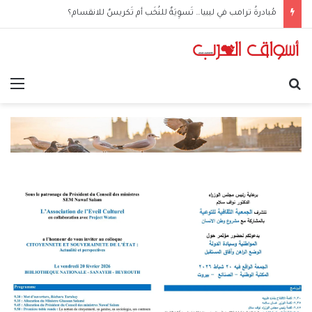
مُبادرةُ ترامب في ليبيا… تَسوِيَةٌ للنُخَب أم تَكريسٌ للانقسام؟
بحث عن
الق