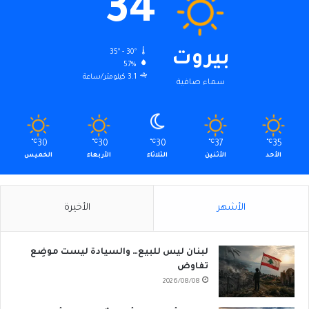
34
35º - 30º
بيروت
57%
3.1 كيلومتر/ساعة
سماء صافية
℃
30
℃
30
℃
30
℃
37
℃
35
الأحد
الأثنين
الثلاثاء
الأربعاء
الخميس
الأشهر
الأخيرة
لبنان ليس للبيع… والسيادة ليست موضِع
تفاوض
2026/08/08