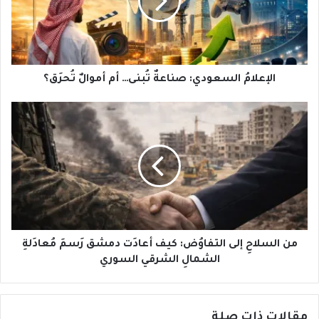
أم
أموالٌ
تُحرَق؟
الإعلامُ السعودي: صناعةٌ تُبنى… أم أموالٌ تُحرَق؟
من
السلاحِ
إلى
التفاوُض:
كيف
أعادَت
دمشق
رَسمَ
مُعادَلةِ
الشمالِ
من السلاحِ إلى التفاوُض: كيف أعادَت دمشق رَسمَ مُعادَلةِ
الشرقي
الشمالِ الشرقي السوري
السوري
مقالات ذات صلة