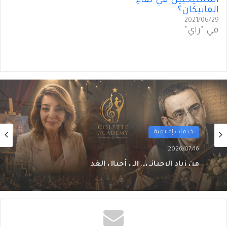
المسيحيين في لقاءِ
الفاتيكان؟
2021/06/29
في "رأي"
خدمات إعلامية
2026/07/14
التراث اللبناني إِلى “أَكاديمْيا”