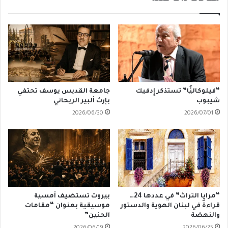
“فيلوكاليًّا” تستذكر إِدفيك
جامعة القديس يوسف تحتفي
شيبوب
بإرث ألبير الريحاني
2026/06/30
2026/07/01
“مرايا التراث” في عددها 24…
بيروت تستضيف أمسية
قراءةٌ في لبنان الهوية والدستور
موسيقية بعنوان “مقامات
والنهضة
الحنين”
2026/06/19
2026/06/25