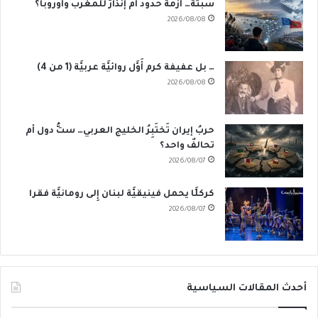
سبتة… أزمة حدود أم إنذارٌ للمغرب وأوروبا؟
2026/08/08
… بل عفيفة كرم أَوَّل روائيَّة عربيَّة (1 من 4)
2026/08/08
حربُ إيران تَختَبِرُ الخليج العربي… ستُّ دول أم
تحالفٌ واحد؟
2026/08/07
كركلَّا يحمل فينيقيَّة لبنان إِلى رومانيَّة فقرا
2026/08/07
أحدث المقالات السياسية