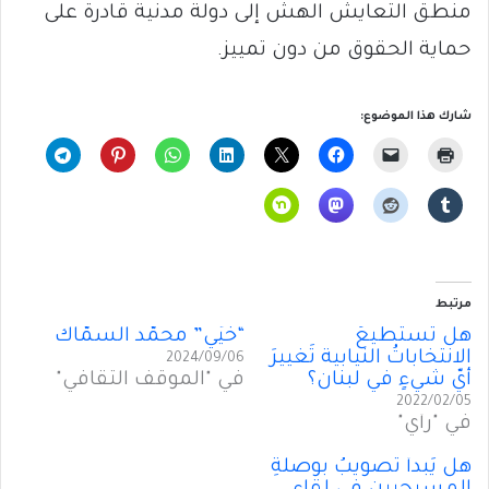
منطق التعايش الهش إلى دولة مدنية قادرة على
حماية الحقوق من دون تمييز.
شارك هذا الموضوع:
مرتبط
هل تستطيعُ
“خَيِّي” محمَّد السمَّاك
الانتخاباتُ النيابية تَغييرَ
2024/09/06
أيّ شيءٍ في لبنان؟
في "الموقف الثقافي"
2022/02/05
في "رأي"
هل يَبدأُ تَصويبُ بوصلةِ