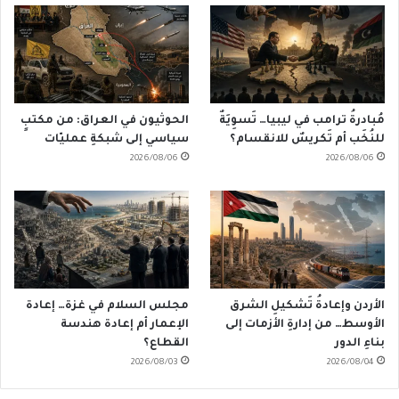
مُبادرةُ ترامب في ليبيا… تَسوِيَةٌ
الحوثيون في العراق: من مكتبٍ
للنُخَب أم تَكريسٌ للانقسام؟
سياسي إلى شبكةِ عمليّات
2026/08/06
2026/08/06
الأردن وإعادةُ تَشكيلِ الشرق
مجلس السلام في غزة… إعادة
الأوسط… من إدارةِ الأزمات إلى
الإعمار أم إعادة هندسة
بناءِ الدور
القطاع؟
2026/08/03
2026/08/04