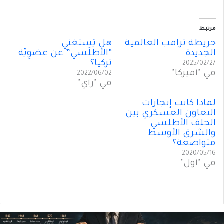
مرتبط
خريطة ترامب العالمية
هل يَستَغني
الجديدة
“الأطلَسي” عن عضوِيّة
تركيا؟
2025/02/27
في "أميركا"
2022/06/02
في "رأي"
لماذا كانت إنجازات
التعاون العسكري بين
الحلف الأطلسي
والشرق الأوسط
متواضعة؟
2020/05/16
في "أول"