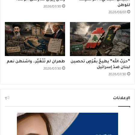
للوطن
2026/07/30
2026/08/01
“حزبُ الله” يطيحُ بفُرَصِ تحصين
طهران لم تَتَغَيَّر.. واشنطن نعم
لبنان ضدّ إسرائيل
2026/07/30
2026/07/30
الإعلانات