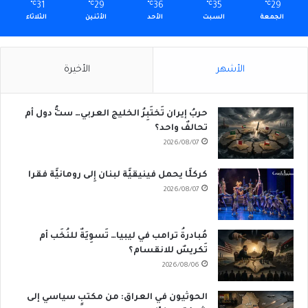
℃
31
℃
29
℃
36
℃
35
℃
29
الجمعة
السبت
الأحد
الأثنين
الثلاثاء
الأشهر
الأخيرة
حربُ إيران تَختَبِرُ الخليج العربي… ستُّ دول أم
تحالفٌ واحد؟
2026/08/07
كركلَّا يحمل فينيقيَّة لبنان إِلى رومانيَّة فقرا
2026/08/07
مُبادرةُ ترامب في ليبيا… تَسوِيَةٌ للنُخَب أم
تَكريسٌ للانقسام؟
2026/08/06
الحوثيون في العراق: من مكتبٍ سياسي إلى