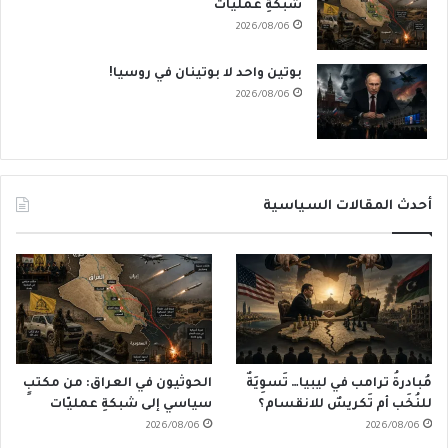
شبكةِ عمليّات
2026/08/06
بوتين واحد لا بوتينان في روسيا!
2026/08/06
أحدث المقالات السياسية
مُبادرةُ ترامب في ليبيا… تَسوِيَةٌ
الحوثيون في العراق: من مكتبٍ
للنُخَب أم تَكريسٌ للانقسام؟
سياسي إلى شبكةِ عمليّات
2026/08/06
2026/08/06