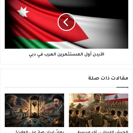
أول
المستثمرين
العرب
في
دبي
الأردن أول المستثمرين العرب في دبي
مقالات ذات صلة
الجيش اللبناني… آخر مدرسة
رهانُ إيران صارَ على الوقت!