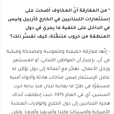
* من المفارقة أنّ المخاوف أضحت على
إستثمارات اللبنانيين في الخارج كأربيل وليس
في الداخل على خلفية ما يجري في دول
المنطقة من حروب متنقِّلة، كيف تفسِّر ذلك؟
– إنّها مفارقة حقيقية وملموسة ومضحكة ومبكية
في آن، بإعتبار أن المواطن اللبناني، أو المستثمر
ورجل الأعمال، تهجّر مع أعماله إلى دول تؤمّن له
عامل الإستثمار ضمن مناخات هادئة وأجواء أمنية
مستقرّة في ظلّ ما يعانيه لبنان منذ بداية حرب
السنتين، أي في العام 1975، حيث إنطلقت آنذاك
هجرة اللبنانيين إلى دول الخليج والولايات المتحدة
الأميركية وأوستراليا وكندا وأفريقيا وأوروبا. ولكن