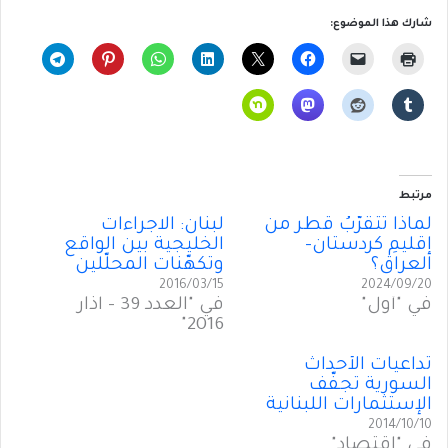
شارك هذا الموضوع:
مرتبط
لماذا تتقرَّبُ قطر من
لبنان: الاجراءات
إقليمِ كردستان-
الخليجية بين الواقع
العراق؟
وتكهّنات المحلّلين
2016/03/15
2024/09/20
في "أول"
في "العدد 39 - آذار
2016"
تداعيات الأحداث
السورية تجفّف
الإستثمارات اللبنانية
2014/10/10
في "إقتصاد"