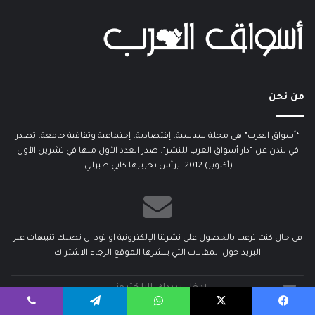
من نحن
“أسواق العرب” هي مجلة سياسية، إقتصادية، إجتماعية وثقافية جامعة، تصدر
في لندن عن “دار أسواق العرب للنشر”. صدر العدد الأول منها في تشرين الأول
(أكتوبر) 2012. يرأس تحريرها كابي طبراني.
في حال كنت ترغب بالحصول على نشرتنا الإلكترونية او تود ان تصلك تنبيهات عبر
البريد حول المقالات التي ينشرها الموقع الرجاء الاشتراك
أدخل
بريدك
الإلكتروني
يسبوك
‫X
واتساب
تيلقرام
ڤايبر