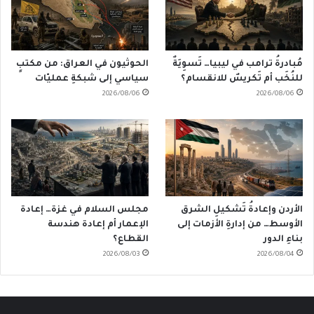
مُبادرةُ ترامب في ليبيا… تَسوِيَةٌ
الحوثيون في العراق: من مكتبٍ
للنُخَب أم تَكريسٌ للانقسام؟
سياسي إلى شبكةِ عمليّات
2026/08/06
2026/08/06
الأردن وإعادةُ تَشكيلِ الشرق
مجلس السلام في غزة… إعادة
الأوسط… من إدارةِ الأزمات إلى
الإعمار أم إعادة هندسة
بناءِ الدور
القطاع؟
2026/08/03
2026/08/04