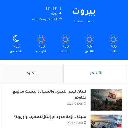
35º - 28º
بيروت
62%
3.34 كيلومتر/ساعة
سماء صافية
℃
30
℃
30
℃
30
℃
37
℃
35
الأحد
الأثنين
الثلاثاء
الأربعاء
الخميس
الأشهر
الأخيرة
لبنان ليس للبيع… والسيادة ليست موضِع
تفاوض
2026/08/08
سبتة… أزمة حدود أم إنذارٌ للمغرب وأوروبا؟
2026/08/08