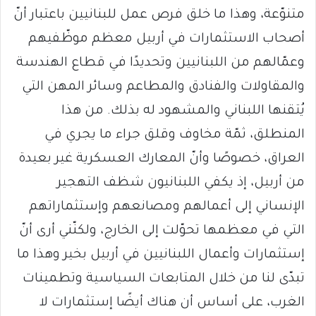
متنوّعة، وهذا ما خلق فرص عمل للبنانيين باعتبار أنّ
أصحاب الاستثمارات في أربيل معظم موظّفيهم
وعمّالهم من اللبنانيين وتحديدًا في قطاع الهندسة
والمقاولات والفنادق والمطاعم وسائر المهن التي
يُتقنها اللبناني والمشهود له بذلك. من هذا
المنطلق، ثمّة مخاوف وقلق جراء ما يجري في
العراق، خصوصًا وأنّ المعارك العسكرية غير بعيدة
من أربيل، إذ يكفي اللبنانيون شظف التهجير
الإنساني إلى أعمالهم ومصانعهم وإستثماراتهم
التي في معظمها تحوّلت إلى الخارج، ولكنّني أرى أنّ
إستثمارات وأعمال اللبنانيين في أربيل بخير وهذا ما
تبدّى لنا من خلال المتابعات السياسية وتطمينات
الغرب، على أساس أن هناك أيضًا إستثمارات لا