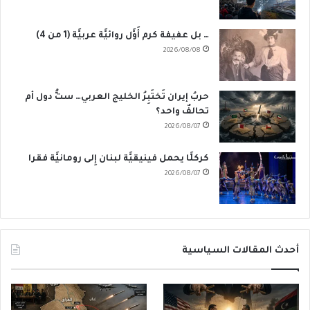
… بل عفيفة كرم أَوَّل روائيَّة عربيَّة (1 من 4)
2026/08/08
حربُ إيران تَختَبِرُ الخليج العربي… ستُّ دول أم
تحالفٌ واحد؟
2026/08/07
كركلَّا يحمل فينيقيَّة لبنان إِلى رومانيَّة فقرا
2026/08/07
أحدث المقالات السياسية