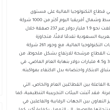
ي قطاع التكنولوجيا المالية على مستوى
المنطقة. إذ تحتضن منطقة الشرق الأوسط وشمال أفريقيا اليوم أكثر من 1000 شركة
ناشطة في هذا المجال، مع استثمارات بلغت نحو 1.9 مليار دولار عبر 237 صفقة خلال
لمملكة العربية السعودية تقدمًا لافتًا، متجاوزة
مستهدفاتها لعام 2025 في ترخيص شركات التكنولوجيا المالية، مع وجود 261 شركة
يرادات القطاع مرشحة للارتفاع بشكل ملحوظ، من
1.5 مليار دولار في العام 2022 إلى ما بين 3.5 و4.5 مليارات دولار بنهاية العام الماضي، في
ق الابتكار واحتضانه بدل الاكتفاء بمواكبته.
كة الفاعلة بين القطاعَين العام والخاص، التي
نة. فقد أثبتت البيئات التجريبية التنظيمية، كما
 التعاون بين الجهات الرقابية والفاعلين في
اتها والوصول إلى التمويل بكفاءةٍ أكبر. كما