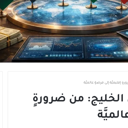
ٍ إقليميَّة إلى فرصةٍ عالميَّة
 الخليج: من ضرورةٍ
لميَّة