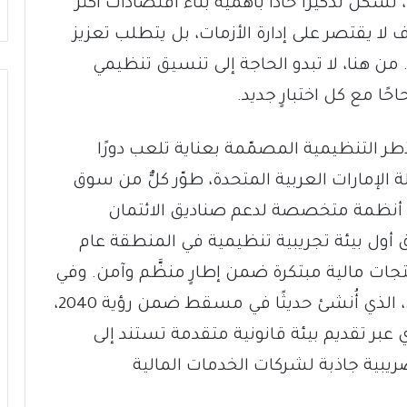
تشكّل تذكيرًا حادًا بأهمية بناء اقتصادات أكثر
لا يقتصر على إدارة الأزمات، بل يتطلب تعزيز
. من هنا، لا تبدو الحاجة إلى تنسيق تنظيمي
حاحًا مع كل اختبارٍ جديد.
ر التنظيمية المصمّمة بعناية تلعب دورًا
ة الإمارات العربية المتحدة، طوّر كلٌّ من سوق
مي أنظمة متخصصة لدعم صناديق الائتمان
ق أول بيئة تجريبية تنظيمية في المنطقة عام
ن 100 شركة اختبار منتجات مالية مبتكرة ضمن إطارٍ منظَّم وآمن. وفي
السياق ذاته، يبرز مركز عُمان المالي الدولي، الذي أُنشئ حديثًا في مسقط ضمن رؤية 2040،
عبر تقديم بيئة قانونية متقدمة تستند إلى
ضريبية جاذبة لشركات الخدمات المالية