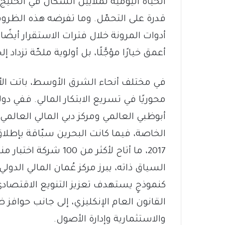
الحياة اليومية لملايين السكان في الخليج، 
قدرة على التحمّل. وما تفرضه هذه الظروف 
أدوات المرونة خلال فترات الاستقرار أيضًا
أعمق خيارًا مؤجَّلًا، بل أولوية ملحّة تزداد إل
في مختلف أنحاء الشرق الأوسط، باتت الأط
محوريًا في تسريع الابتكار المالي. ففي دول
أبوظبي العالمي ومركز دبي المالي العال
الخاصة، فيما كانت البحرين سبّاقة بإطلا
2017، ما أتاح لأكثر م
كنموذجٍ يستهدف تعزيز التنويع الاقتصادي 
القانون العام الإنكليزي، إلى جانب حوافز 
والاستثمارية وإدارة الأصول.