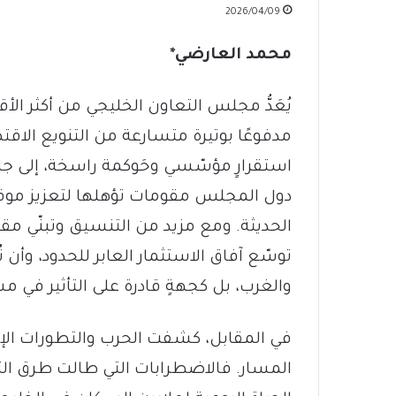
2026/04/09
محمد الع
ا
رضي
*
يُعَدُّ مجلس التعاون الخليجي من أكثر الأ
مدفوعًا بوتيرة متسارعة من التنويع الاقتص
استقرارٍ مؤسّسي وحَوكمة راسخة، إلى جانب
دول المجلس مقومات تؤهلها لتعزيز موقع
الحديثة. ومع مزيد من التنسيق وتبنّي م
توسّع آفاق الاستثمار العابر للحدود، و
والغرب، بل كجهةٍ قادرة على التأثير في مسار
في المقابل، كشفت الحرب والتطورات الإق
المسار. فالاضطرابات التي طالت طرق ال