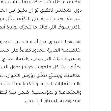
وتكييف متطلبات الحوكمة بما يتناسب م
دول المجلس تحقيق توازن دقيق بين الحفاظ
المرونة. وهذه القدرة على التكيّف تمثّل 
الأكثر رسوخًا التي غالبًا ما تتحرّك بوتيرة 
وفي هذا السياق، تبرز أمام مجلس التعاون ا
التنظيمية العابرة للحدود كفاءةً على مستو
وتبسيط فئات التراخيص، واعتماد نماذج ا
يخفّض بشكل ملموس حواجز دخول السوق، 
العالمية، ويسرّع تدفّق رؤوس الأموال. كم
والاستثمارات البديلة، والتكنولوجيا المالية
والاجتماعية والمؤسسية، ضمن بيئة تنظ
وخصوصية السياق الإقليمي.