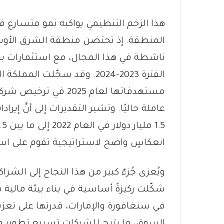
هذا الزخم التنظيمي يواكبه نمو متسارع ف
الفترة 2023-2024. وقد سجّلت ا
عاملة حاليًا. وتشير التقديرات إلى أنَّ إ
انعكاسٍ واضح لاستراتيجية تقوم على استبا
ويُعزى جُزءٌ كبير من هذا النجاح إلى الشرا
شكّلت ركيزةً أساسية في بناء بيئة مالية مر
في سنغافورة والإمارات، قدرتها على تعزيز
السوق، ما يتيح للشركات تسريع تطوير منتج