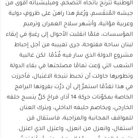
الوطنية تترنَّح باتجاه التضخم، وميليشياته أقوى من
جيشه المُنقَسم، ورُغمَ هذا راهنَ على ظروفٍ دولية
وعربية مؤاتية، وأشهر سلاح العمران وترميم
المؤسسات، فلمّا انقلبت الأحوال إلى رغبةٍ في إبقاء
لبنان ساحة مفتوحة، جرى تغييبه من أجل إحباط
مشروع الدولة الذي سار فيه قُدُمًا. لكن غالبية
الشعب التي وَعت تمامًا مصلحتها في بقاء الدولة
وتطويرها حاولت أن تحبط نتيجة الاغتيال، فأحرزت
في هذا تقدّمًا استمرَّ إلى أن ذرَّت بقرونها البرامج
الخاصة بمكوّنات حركة 14 آذار، فراحَ كلٌّ ينسج حلفه
الخارجي، ويخاصم حليفه الداخلي، ويترك العنان
للمواقف المجانية والمزاجية، فاستقال مَن
استقال، وانعزل من انعزل، واعتزل الذي اعتزل.