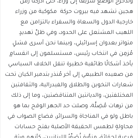
وتدحرجَ الوضعُ سريعًا إلى وراء، حتى أدركَنا زمنٌ
هجين تشهد فيه بيروت حركة مكوكية من وزراء
خارجية الدول والسعاة والسفراء بالتزامن مع
اللهيب المشتعل على الحدود، وفي ظلِّ تهديدٍ
متواتر بعدوان إسرائيلي، وبينما نحن أسرى فشلٍ
مُزمِن في انتخاب رئيس، مستسلمون إلى انقسامٍ
يأخذ أشكالًا طائفية خطيرة تنقل الخلاف السياسي
من صعيده الطبيعي إلى آخر مُنذر بتدمير الكيان تحت
شعارات التخوين والطلاق والفيدرالية، والثقافتين
المختلفتين، والديانتين المتناقضتين، وما إلى ذلك
من ترهات مُضِلَّة، وصلت حد الجهر الوقح بما هو
باطل ولو في المناجاة والسرائر، فضاع الصواب في
محاولةٍ لطمس الحقيقة الأصلية بفتح حسابات
فرعية لحقائق مزوَّرة تُصَوِّرُ اللبنانيين، كأنهم ورثة