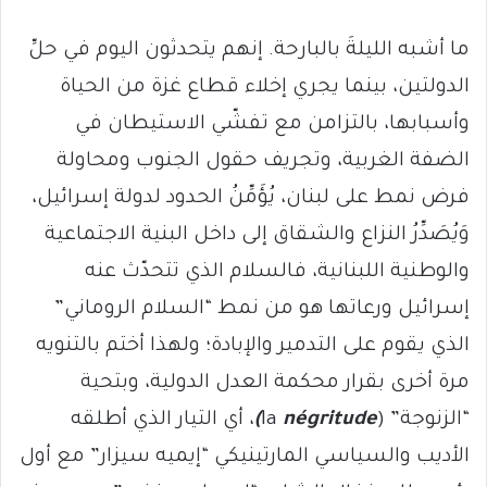
ما أشبه الليلةَ بالبارحة. إنهم يتحدثون اليوم في حلِّ
الدولتين، بينما يجري إخلاء قطاع غزة من الحياة
وأسبابها، بالتزامن مع تفشّي الاستيطان في
الضفة الغربية، وتجريف حقول الجنوب ومحاولة
فرض نمط على لبنان، يُؤَمِّنُ الحدود لدولة إسرائيل،
وَيُصَدِّرُ النزاع والشقاق إلى داخل البنية الاجتماعية
والوطنية اللبنانية، فالسلام الذي تتحدّث عنه
إسرائيل ورعاتها هو من نمط “السلام الروماني”
الذي يقوم على التدمير والإبادة؛ ولهذا أختم بالتنويه
مرة أخرى بقرار محكمة العدل الدولية، وبتحية
“الزنوجة” (la
négritude
)
، أي التيار الذي أطلقه
الأديب والسياسي المارتينيكي “إيميه سيزار” مع أول