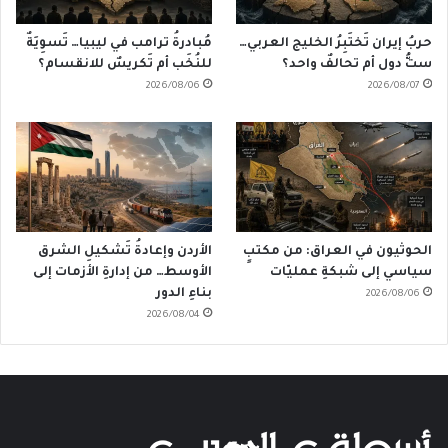
حربُ إيران تَختَبِرُ الخليج العربي…
مُبادرةُ ترامب في ليبيا… تَسوِيَةٌ
ستُّ دول أم تحالفٌ واحد؟
للنُخَب أم تَكريسٌ للانقسام؟
2026/08/06
2026/08/07
الحوثيون في العراق: من مكتبٍ
الأردن وإعادةُ تَشكيلِ الشرق
سياسي إلى شبكةِ عمليّات
الأوسط… من إدارةِ الأزمات إلى
بناءِ الدور
2026/08/06
2026/08/04