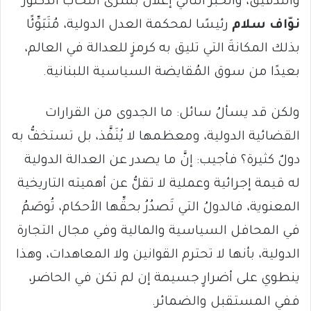
والتدقيق، والخبر الثاني إعلان بشرى انتخاب الدكتور
نوّاف سلام
رئيسًا لمحكمة العدل الدولية، مُتَبَوِّئًا
بذلك المكانةَ التي تليق به كرمزٍ للعدالة في العالم،
بعيدًا من سوق المُقايضة السياسية اللبنانية.
ولكن قد يسألُ سائل: ما الجدوى من القرارات
القضائية الدولية، ومعظمها لا يُنَفَّذ، بل تستخفُّ به
دولٌ كثيرة؟ فأجيب: إنَّ ما يصدر عن العدالة الدولية
له قيمة إجرائية وعملية لا تقلُّ عن أهميته التاريخية
المعنوية، فالدولُ التي تَصدُرُ بحقِّها الأحكام، تُوصَمُ
في المحافل السياسية والمالية وفي مجال التجارة
الدولية، بأنها لا تحترم القوانين ولا المعاهدات، وهذا
ينطوي على أضرارٍ جسيمة إن لم تكن في الحاضر،
ففي المستقبل والضمائر.