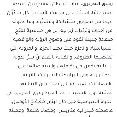
رفيق الحريري
، مناسبة لِطَيِّ صفحةٍ من تسعةِ
عشر عامًا، امتلأت حتى فاضت الأسطر بكل ما دُوِّن
فيها من نصوصٍ متشابكة ومتعثّرة، وما احتوته
من أحداث وتردّدات زلزالية. بل هي مناسبة لفتحِ
صفحةٍ جديدة تقوم على وضوح الرؤية والواقعية
السياسية، والحزم حيث يجب الحزم، والمرونة التي
تقتضيها الظروف، والكتابة بالقلم أنَّ سرَّ الدولة
اللبنانية يكمن في تكاملها، واستعصائها على
الدكتاتورية، وفي التزامها بالتسويات اللازمة،
والمعادلات العميقة التي حالت دون التحاقها
بقائمة دول الاستبداد. لقد انخرط رفيق الحريري في
الحياة السياسية حين كان لبنان مُقَطَّعَ الأوصال،
عاصمته فيدرالية متاريس، وفضاء ظلمة، وعملته