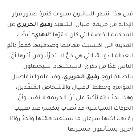
قبل هذا انتظر اللبنانيون سنوات كثيرة صدور قرار
الإدانة في جريمة اغتيال الشهيد
رفيق الحريري
عن
المحكمة الخاصة التي كان مقرّها “
لاهاي
” أيضًا،
المدينة التي اكتسبت مهابتها وصدقيتها كمقرٍّ دائمٍ
للعدالة الدولية، التي هي كلٌّ لا يتجزّأ، ومن آثارها أنَّ
الناسَ غدًا في ذكرى الاستشهاد، سيحتفلون
بالصلاة لروح
رفيق
الحريري
، وقد علموا بتفاصيل
المؤامرة وخطط الاغتيال والأشخاص المُنفّذين،
وهذا بحدِّ ذاته تأكيدٌ على أنَّ الجريمة لا تفيد، وأنَّ
الحركات السياسية قد تُصاب بنكسةٍ عند تغييب
روّادها، لكنها سرعان ما تستعيد همّتها وتَجِدُ روّادًا
آخرين يستأنفون مسيرتها.