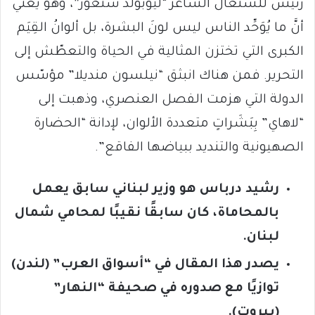
رئيس للسنغال الشاعر “ليوبولد سنغور”، وهو يعني
أنَّ ما يُوَحِّد الناس ليس لونَ البشرة، بل ألوانُ القِيَم
الكبرى التي تختزن المثالية في الحياة والتعطّش إلى
التحرير. فمن هناك انبثق “نيلسون منديلا” مؤسّس
الدولة التي هزمت الفصل العنصري، وذهبت إلى
“لاهاي” بِبَشَراتٍ متعددة الألوان، لإدانة “الحضارة
الصهيونية والتنديد ببياضها الفاقع”.
رشيد درباس هو وزير لبناني
سابق يعمل
بالمحاماة، كان سابقًا نقيبًا لمحامي شمال
لبنان.
يصدر هذا المقال في “أسواق العرب” (لندن)
توازيًا مع صدوره في صحيفة “النهار”
(بيروت).