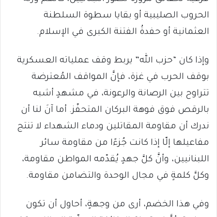
الحروب الصليبية أو بقايا سطوة السلطنة
العثمانية أو حفدةُ الفتنة الكبرى في الإسلام.
وإذا كان “حزب الله” يربط وقف عملياته العسكرية
بوقف الحرب في غزة، فإنَّ المواقف المُعترضة
تتراوح بين الرصانة والرعونة، في مشهدٍ أشبه
بالرقص فوق فوهة البركان المتحفّز. أما آنَ لنا أن
ندرك أن مقاومة المقاتلين ودماء الشهداء لا تنتج
مفاعيلها إلّا إذا كانت جُزءًا من مقاومة سائر
اللبنانيين، وأنَّ كلَّ جهدٍ يُقدّمه المواطن مقاومة،
وكلَّ كلمةٍ في مجال الوحدة والتضامن مقاومة.
وفي هذا الخضم، أرى من وجهةٍ، أحاول أن تكون