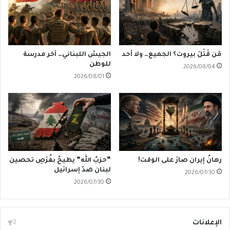
مَن قَتَلَ بيروت؟ الجميع… ولا أحد
الجيش اللبناني… آخر مدرسة
للوطن
2026/08/04
2026/08/01
رهانُ إيران صارَ على الوقت!
“حزبُ الله” يطيحُ بفُرَصِ تحصين
لبنان ضدّ إسرائيل
2026/07/30
2026/07/30
الإعلانات