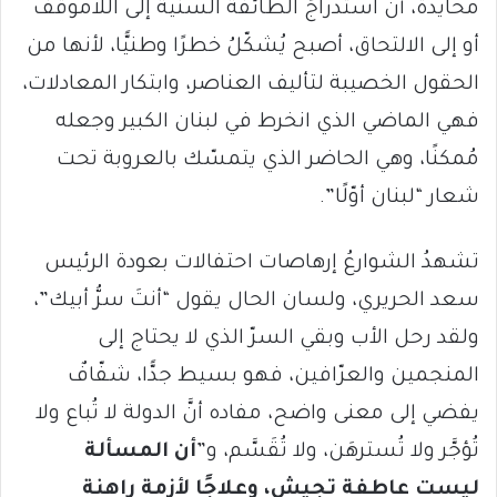
محايدة، أنَّ استدراجَ الطائفة السنّية إلى اللاموقف
أو إلى الالتحاق، أصبح يُشكّلُ خطرًا وطنيًّا، لأنها من
الحقول الخصيبة لتأليف العناصر، وابتكار المعادلات،
فهي الماضي الذي انخرط في لبنان الكبير وجعله
مُمكنًا، وهي الحاضر الذي يتمسّك بالعروبة تحت
شعار “لبنان أوّلًا”.
تشهدُ الشوارعُ إرهاصات احتفالات بعودة الرئيس
سعد الحريري، ولسان الحال يقول “أنتَ سرُّ أبيك”،
ولقد رحل الأب وبقي السرّ الذي لا يحتاج إلى
المنجمين والعرّافين، فهو بسيط جدًّا، شفّافٌ
يفضي إلى معنى واضح، مفاده أنَّ الدولة لا تُباع ولا
تُؤجَّر ولا تُسترهَن، ولا تُقَسَّم، و”
أن المسألة
ليست عاطفة تجيش، وعلاجًا لأزمةٍ راهنة