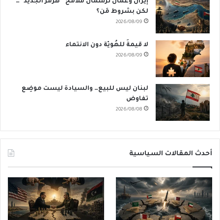
إيران وعُمان تَرسُمان ملامح “هُرمُز الجديد”…
لكن بشروط مَن؟
2026/08/09
لا قيمةَ للهُويّة دون الانتماء
2026/08/09
لبنان ليس للبيع… والسيادة ليست موضِع
تفاوض
2026/08/08
أحدث المقالات السياسية