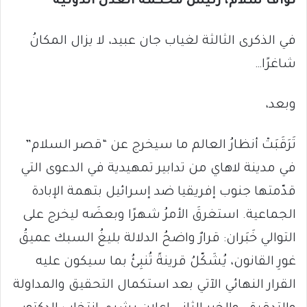
نوّاف سلام، رئيس محكمة العدل الدولية
في الذكرى الثالثة لغياب جان عبيد، لا يزال المكانُ
شاغرًا…
وبعد،
تَرَقَبَتْ أنظارُ العالم ما سيخرج عن “قصر السلام”
في مدينة لاهاي من تدابير تمهيدية في الدعوى التي
قدّمتها جنوب إفريقيا ضد إسرائيل بتهمة الإبادة
الجماعية. استغرقَ الأمرُ شهرًا وبعضَه ليخرج على
التوالي خَبَران: قرارٌ واضحُ الدلالة بليغُ السبك عميقُ
غورِ القانون، يُشَكّلُ قرينةً تُنبِئُ بما سيكون عليه
القرار النهائي الآتي بعد استكمال التحقيق والمداولة