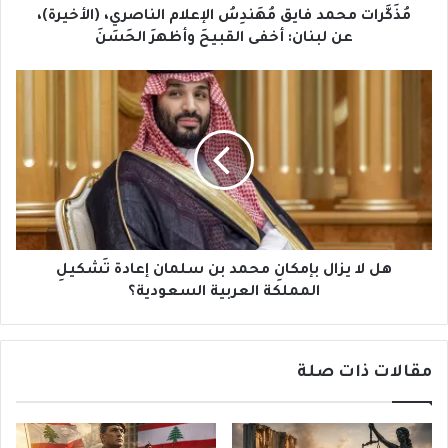
أخفى
مُذَكَّرات محمد فايق مُهَندِسُ الإعلام الناصري، (الأخيرة)،
القبيحَ
عن لبنان: أخفى القبيحَ وأظهرَ الحَسَنَ
وأظهرَ
الحَسَنَ
هل
لا
يزال
بإمكانِ
محمد
بن
سلمان
إعادة
تَشكيلِ
المملكة
هل لا يزال بإمكانِ محمد بن سلمان إعادة تَشكيلِ
العربية
المملكة العربية السعودية؟
السعودية؟
مقالات ذات صلة