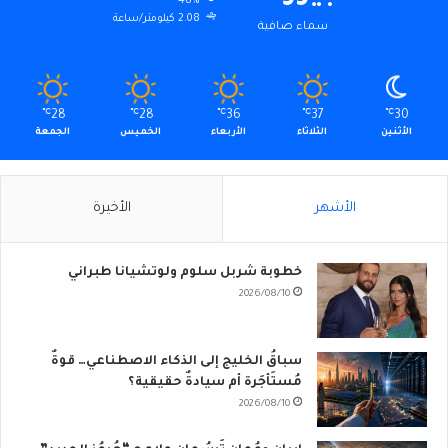
48%
2.08 كيلومتر/ساعة
سماء صافية
℃
28
℃
28
℃
36
℃
37
℃
30
الأثنين
الثلاثاء
الأربعاء
الخميس
الجمعة
الأشهر
الأخيرة
خطوبة شربل سلوم ولوتشيانا طبراني
2026/08/10
سباقُ الخليج إلى الذكاء الاصطناعي… قوةٌ
مُستَأجَرة أم سيادةٌ حقيقية؟
2026/08/10