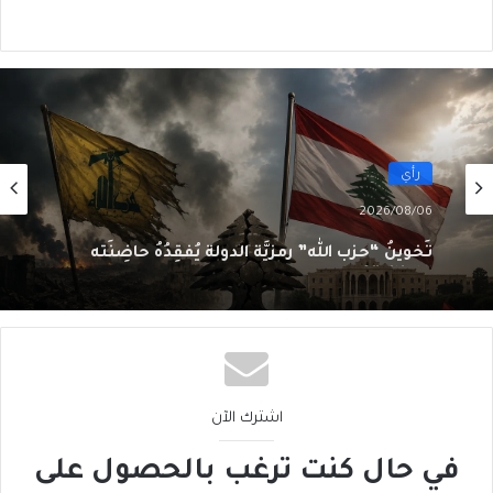
رأي
2026/08/06
تَخوينُ “حزب الله” رمزيَّة الدولة يُفقِدُهُ حاضِنَته
اللبنانية؟
اشترك الآن
في حال كنت ترغب بالحصول على