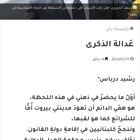
سعد الحريري: هل زالت الأسباب التي دفعته إلى الاستقالة من الحياة السياسية لكي
يعود؟
الرئيسية
/
رأي
عَدالة الذكرى
2024/02/13
4 دقائق
رشيد درباس*
أوّلُ ما يحضرُ في ذهني في هذه اللحظة،
هو همّي الدائم أن تعودَ مدينتي بيروت أُمًّا
للشرائع كما هو لقبها،
وننجحُ كلبنانيين في إقامةِ دولةِ القانون
.