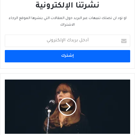
نشرتنا الإلكترونية
او تود ان تصلك تنبيهات عبر البريد حول المقالات التي ينشرها الموقع الرجاء
الاشتراك
أدخل
بريدك
الإلكتروني
مُذَكَّرات
محمد
فايق
مُهَندِسُ
الإعلام
الناصري،
(الأخيرة)،
عن
لبنان: