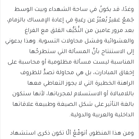
وغدًا، قد يكونُ في ساحة الشهداء وبيت الوسط
جَمعٌ غفيرٌ يُعبّرُ عن رغبةٍ في إعادة الإمساك بالزمام،
بعد مرور عامين من التَّكَيُّف القلق مع الفراغ
والعشوائية وفشل محاولات التسوية. وهذا يدعوني
إلى الاستنتاج بأنَّ المسألة التي ستطرحُها
المناسبة ليست مسألة مظلومية أو محاسبة على
إخفاق المبادارت، بل هي محاولة تصدٍّ للظروف
الراهنة الخطيرة التي لا يجوز التعاطي معها
باللامبالاة أو الاستسلام لمجرياتها، لأنها ستكون
بالغة التأثير على شكل الصيغة وطبيعة علاقاتها
الداخلية والعربية والدولية.
ومن هذا المنظور، أتوقّعُ ألّا تكون ذكرى استشهاد